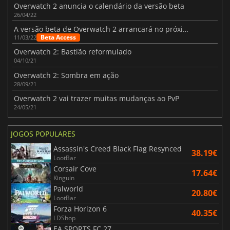
Overwatch 2 anuncia o calendário da versão beta
26/04/22
A versão beta de Overwatch 2 arrancará no próximo mês
Beta Access
11/03/22
Overwatch 2: Bastião reformulado
04/10/21
Overwatch 2: Sombra em ação
28/09/21
Overwatch 2 vai trazer muitas mudanças ao PvP
24/05/21
JOGOS POPULARES
Assassin's Creed Black Flag Resynced
38.19€
LootBar
Corsair Cove
17.64€
Kinguin
Palworld
20.80€
LootBar
Forza Horizon 6
40.35€
LDShop
EA SPORTS FC 27