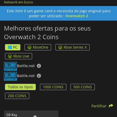
Network em Euros
Este item é um game card e necessita do jogo original para
poder ser utilizado :
Overwatch 2
Melhores ofertas para os seus
Overwatch 2 Coins
PC
XboxOne
Xbox Series X
Xbox Live
Battle.net
Battle.net
Todos os tipos
1000 COINS
500 COINS
200 COINS
Partilhar
CD Key