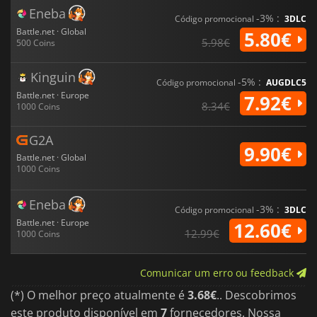
Eneba
-3% :
Código promocional
3DLC
Battle.net · Global
5.80€
5.98€
500 Coins
Kinguin
-5% :
Código promocional
AUGDLC5
Battle.net · Europe
7.92€
8.34€
1000 Coins
G2A
9.90€
Battle.net · Global
1000 Coins
Eneba
-3% :
Código promocional
3DLC
Battle.net · Europe
12.60€
12.99€
1000 Coins
Comunicar um erro ou feedback
(*) O melhor preço atualmente é
3.68€
.. Descobrimos
este produto disponível em
7
fornecedores. Nossa