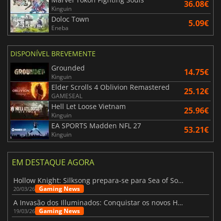
36.08€
Kinguin
Doloc Town
5.09€
Eneba
DISPONÍVEL BREVEMENTE
Grounded
14.75€
Kinguin
Elder Scrolls 4 Oblivion Remastered
25.12€
GAMESEAL
Hell Let Loose Vietnam
25.96€
Kinguin
EA SPORTS Madden NFL 27
53.21€
Kinguin
EM DESTAQUE AGORA
Hollow Knight: Silksong prepara-se para Sea of Sorrow com um patch
Gaming News
20/03/26
A Invasão dos Illuminados: Conquistar os novos Helldivers 2 Atualização!
Gaming News
19/03/26