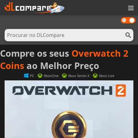
Dark
JOGOS
mode
GAME CARDS
SOFTWARE
Compre os seus
Overwatch 2
REWARDS
Coins
ao Melhor Preço
HARDWARE
PC
XboxOne
Xbox Series X
Xbox Live
NOTÍCIAS