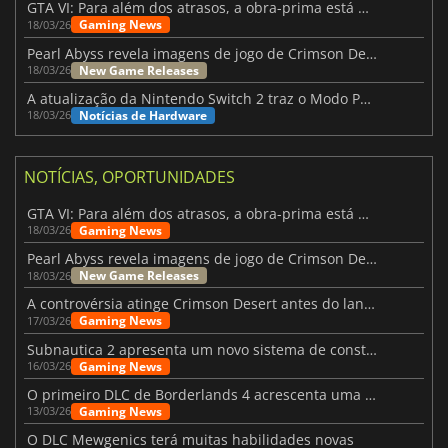
GTA VI: Para além dos atrasos, a obra-prima está quase a chegar
Gaming News
18/03/26
Pearl Abyss revela imagens de jogo de Crimson Desert para a PS5
New Game Releases
18/03/26
A atualização da Nintendo Switch 2 traz o Modo Portátil aos jogos mais antigos da Switch
Notícias de Hardware
18/03/26
NOTÍCIAS, OPORTUNIDADES
GTA VI: Para além dos atrasos, a obra-prima está quase a chegar
Gaming News
18/03/26
Pearl Abyss revela imagens de jogo de Crimson Desert para a PS5
New Game Releases
18/03/26
A controvérsia atinge Crimson Desert antes do lançamento
Gaming News
17/03/26
Subnautica 2 apresenta um novo sistema de construção de bases
Gaming News
16/03/26
O primeiro DLC de Borderlands 4 acrescenta uma nova personagem e muito mais
Gaming News
13/03/26
O DLC Mewgenics terá muitas habilidades novas