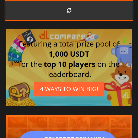
Featuring a total prize pool of
1,000 USDT
for the
top 10 players
on the
leaderboard.
4 WAYS TO WIN BIG!