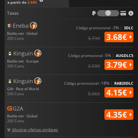
a partir de
3.68€
Taxas
Taxas
Eneba
-3% :
Código promocional
3DLC
Battle.net · Global
3.68€
3.79€
200 Coins
Kinguin
-5% :
Código promocional
AUGDLC5
Battle.net · Europe
3.79€
3.99€
200 Coins
Kinguin
-18% :
Código promocional
RAB20DLC
Gift · Rest of World
4.15€
5.06€
500 Coins
G2A
4.35€
Battle.net · Global
200 Coins
Mostrar ofertas similares