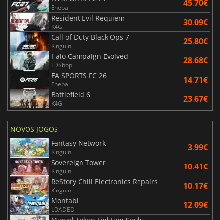
45.70€
Eneba
Resident Evil Requiem
30.09€
K4G
Call of Duty Black Ops 7
25.80€
Kinguin
Halo Campaign Evolved
28.68€
LDShop
EA SPORTS FC 26
14.71€
Eneba
Battlefield 6
23.67€
K4G
NOVOS JOGOS
Fantasy Network
3.99€
Kinguin
Sovereign Tower
10.41€
Kinguin
ReStory Chill Electronics Repairs
10.17€
Kinguin
Montabi
12.09€
LOADED
Marvel Tokon Fighting Souls