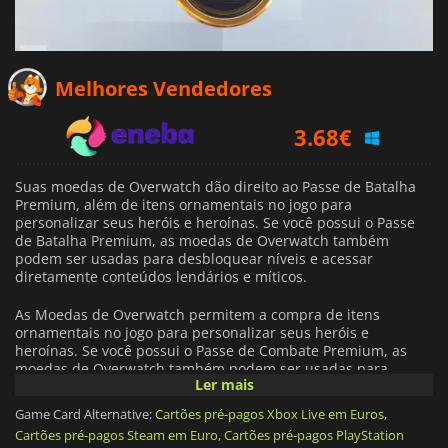
Melhores Vendedores
3.68
€
3.79
€
8.89
€
Suas moedas de Overwatch dão direito ao Passe de Batalha
Premium, além de itens ornamentais no jogo para
personalizar seus heróis e heroínas. Se você possui o Passe
de Batalha Premium, as moedas de Overwatch também
podem ser usadas para desbloquear níveis e acessar
diretamente conteúdos lendários e míticos.
As Moedas de Overwatch permitem a compra de itens
ornamentais no jogo para personalizar seus heróis e
heroínas. Se você possui o Passe de Combate Premium, as
moedas de Overwatch também podem ser usadas para
Ler mais
desbloquear níveis e acessar diretamente conteúdos
lendários e míticos.
Game Card Alternative:
Cartões pré-pagos Xbox Live em Euros
,
Cartões pré-pagos Steam em Euro
,
Cartões pré-pagos PlayStation