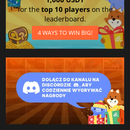
for the
top 10 players
on the
leaderboard.
4 WAYS TO WIN BIG!