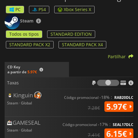
PC
PS4
Xbox Series X
Steam
Todos os tipos
STANDARD EDITION
STANDARD PACK X2
STANDARD PACK X4
Partilhar
CD Key
a partir de
5.97€
Taxas
Taxas
Kinguin
-18% :
Código promocional
RAB20DLC
Steam · Global
5.97€
7.28€
GAMESEAL
-17% :
Código promocional
SEAL17DLC
Steam · Global
6.15€
7.41€