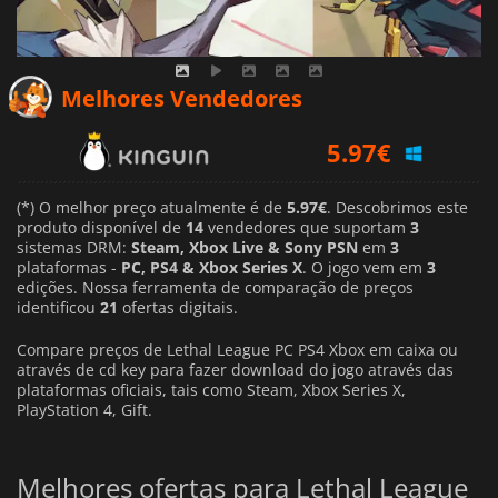
5.97
€
Melhores Vendedores
6.73
€
9.79
€
(*) O melhor preço atualmente é de
5.97€
. Descobrimos este
produto disponível de
14
vendedores que suportam
3
sistemas DRM:
Steam, Xbox Live & Sony PSN
em
3
plataformas -
PC, PS4 & Xbox Series X
. O jogo vem em
3
edições. Nossa ferramenta de comparação de preços
identificou
21
ofertas digitais.
Compare preços de Lethal League PC PS4 Xbox em caixa ou
através de cd key para fazer download do jogo através das
plataformas oficiais, tais como Steam, Xbox Series X,
PlayStation 4, Gift.
Melhores ofertas para Lethal League