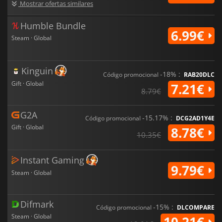
Mostrar ofertas similares
Humble Bundle
6.99€
Steam · Global
Kinguin
-18% :
Código promocional
RAB20DLC
Gift · Global
7.21€
8.79€
G2A
-15.17% :
Código promocional
DCG2AD1Y4E
Gift · Global
8.78€
10.35€
Instant Gaming
9.79€
Steam · Global
Difmark
-15% :
Código promocional
DLCOMPARE
Steam · Global
10.21€