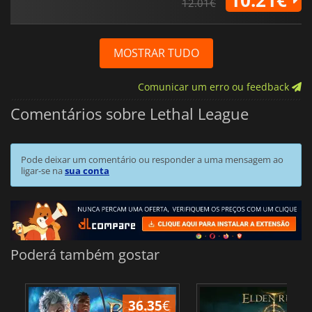
12.01€
MOSTRAR TUDO
Comunicar um erro ou feedback
Comentários sobre Lethal League
Pode deixar um comentário ou responder a uma mensagem ao
ligar-se na
sua conta
Poderá também gostar
36.35
€
4