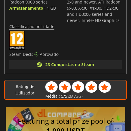
Radeon 9000 series
2x0 and newer. ATI Radeon
Armazenamento
: 1 GB
9x00, Xx00, X1x00, HD2x00
and HD3x00 series and
newer. Intel® HD Graphics
Classificação por idade
Steam Deck:
Aprovado
23 Conquistas no Steam
Rating de
Utilizador
Média :
5
/
5
(
25
Votos)
Featuring a total prize pool of
1,000 USDT