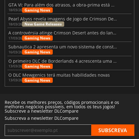
GTA VI: Para além dos atrasos, a obra-prima está quase a chegar
Gaming News
18/03/26
Pearl Abyss revela imagens de jogo de Crimson Desert para a PS5
New Game Releases
18/03/26
A controvérsia atinge Crimson Desert antes do lançamento
Gaming News
17/03/26
Subnautica 2 apresenta um novo sistema de construção de bases
Gaming News
16/03/26
O primeiro DLC de Borderlands 4 acrescenta uma nova personagem e muito mais
Gaming News
13/03/26
O DLC Mewgenics terá muitas habilidades novas
Gaming News
13/03/26
Recebe os melhores preços, códigos promocionais e os
melhores negócios possíveis, em todos os teus jogos!
Subscreve a newsletter DLCompare
Subscreva a newsletter DLCompare