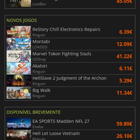
45.05€
LootBar
NOVOS JOGOS
ReStory Chill Electronics Repairs
6.39€
Kinguin
Montabi
12.09€
LOADED
Marvel Tokon Fighting Souls
41.22€
LDShop
Akatori
6.11€
Kinguin
HellSlave 2 Judgment of the Archon
5.29€
Kinguin
Big Walk
11.34€
Kinguin
DISPONÍVEL BREVEMENTE
EA SPORTS Madden NFL 27
59.80€
Eneba
Hell Let Loose Vietnam
26.10€
Kinguin