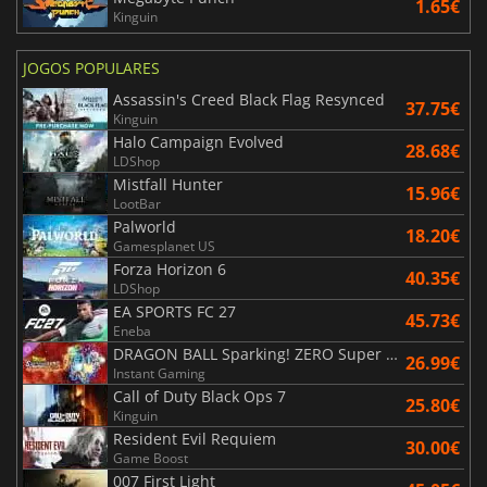
1.65€
Kinguin
JOGOS POPULARES
Assassin's Creed Black Flag Resynced
37.75€
Kinguin
Halo Campaign Evolved
28.68€
LDShop
Mistfall Hunter
15.96€
LootBar
Palworld
18.20€
Gamesplanet US
Forza Horizon 6
40.35€
LDShop
EA SPORTS FC 27
45.73€
Eneba
DRAGON BALL Sparking! ZERO Super Limit Breaking NEO
26.99€
Instant Gaming
Call of Duty Black Ops 7
25.80€
Kinguin
Resident Evil Requiem
30.00€
Game Boost
007 First Light