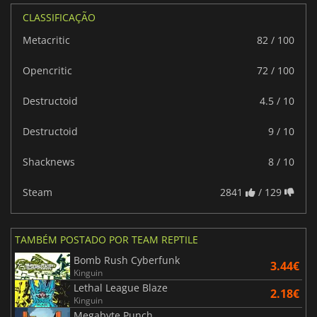
CLASSIFICAÇÃO
Metacritic
82 / 100
Opencritic
72 / 100
Destructoid
4.5 / 10
Destructoid
9 / 10
Shacknews
8 / 10
Steam
2841
/ 129
TAMBÉM POSTADO POR TEAM REPTILE
Bomb Rush Cyberfunk
3.44€
Kinguin
Lethal League Blaze
2.18€
Kinguin
Megabyte Punch