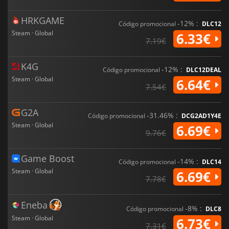
HRKGAME
-12% :
Código promocional
DLC12
Steam · Global
6.33€
7.19€
K4G
-12% :
Código promocional
DLC12DEAL
Steam · Global
6.64€
7.54€
G2A
-31.46% :
Código promocional
DCG2AD1Y4E
Steam · Global
6.69€
9.76€
Game Boost
-14% :
Código promocional
DLC14
Steam · Global
6.69€
7.78€
Eneba
-8% :
Código promocional
DLC8
Steam · Global
6.73€
7.31€