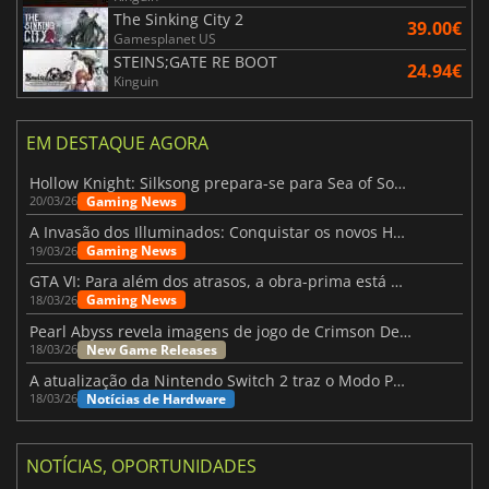
The Sinking City 2
39.00€
Gamesplanet US
STEINS;GATE RE BOOT
24.94€
Kinguin
EM DESTAQUE AGORA
Hollow Knight: Silksong prepara-se para Sea of Sorrow com um patch
Gaming News
20/03/26
A Invasão dos Illuminados: Conquistar os novos Helldivers 2 Atualização!
Gaming News
19/03/26
GTA VI: Para além dos atrasos, a obra-prima está quase a chegar
Gaming News
18/03/26
Pearl Abyss revela imagens de jogo de Crimson Desert para a PS5
New Game Releases
18/03/26
A atualização da Nintendo Switch 2 traz o Modo Portátil aos jogos mais antigos da Switch
Notícias de Hardware
18/03/26
NOTÍCIAS, OPORTUNIDADES