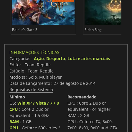
Baldur's Gate 3
Elden Ring
INFORMAÇÕES TÉCNICAS
Categorias :
Ação
,
Desporto
,
Luta e artes marciais
Editor : Team Reptile
Estúdio : Team Reptile
Modo(s) : Solo, Multiplayer
Data de Lançamento : 27 de agosto de 2014
Requisitos de Sistema
Mínimo
Recomendado
OS:
Win XP / Vista / 7 / 8
CPU : Core 2 Duo or
CPU
: Core 2 Duo or
equivalent - or higher
equivalent - 1.5 GHz
RAM : 2 GB
RAM
: 1 GB
GPU : Geforce FX, 6x00,
GPU
: Geforce 600series /
7x00, 8x00, 9x00 and GTX