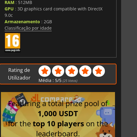
RAM
: 512MB
GPU
: 3D graphics card compatible with DirectX
9.0c
Armazenamento
: 2GB
Classificação por idade
Rating de
Utilizador
Média :
5
/
5
(
25
Votos)
Featuring a total prize pool of
1,000 USDT
for the
top 10 players
on the
leaderboard.