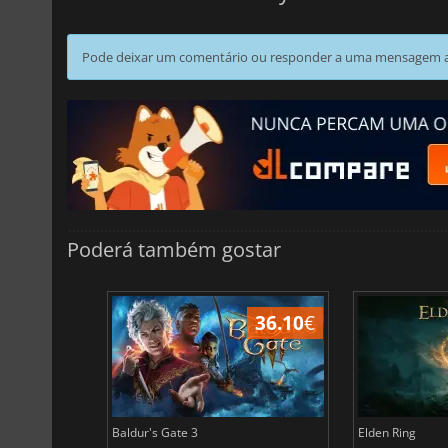
Pode deixar um comentário ou responder a uma mensagem ao
Poderá também gostar
45.02
€
36.10
€
Baldur's Gate 3
Elden Ring