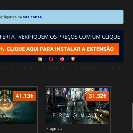
 ligar-se na
sua conta
41.13
€
31.32
€
Pragmata
Total 