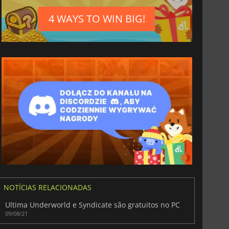
4 WAYS TO WIN BIG!
6.75
€
15.48
€
NOTÍCIAS RELACIONADAS
Ultima Underworld e Syndicate são gratuitos no PC
09/08/21
War WARHAMMER 3
Lies Of P