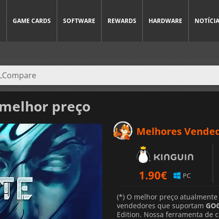
S
GAME CARDS
SOFTWARE
REWARDS
HARDWARE
NOTÍCI
melhor preço
Melhores Vende
1.90
€
PC
(*) O melhor preço atualmente
vendedores que suportam
GOG
Edition. Nossa ferramenta de 