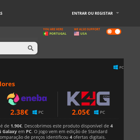
AS
ENTRAR OU REGISTAR
YOU ARE HERE
WE ALSO SUPPORT
Dark
PORTUGAL
USA
mode
PC
dores
2.38
€
2.05
€
PC
PC
 é de
1.90€
. Descobrimos este produto disponível de
4
 Galaxy
em
PC
. O jogo vem em edição de Standard
comparação de preços identificou
4
ofertas digitais.