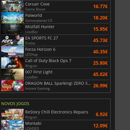
Corsair Cove
16.77€
Game Boost
Palworld
18.20€
Gamesplanet US
Mistfall Hunter
15.95€
LootBar
EA SPORTS FC 27
45.73€
Eneba
Forza Horizon 6
40.35€
LDShop
Call of Duty Black Ops 7
25.80€
Kinguin
007 First Light
45.02€
LootBar
DRAGON BALL Sparking! ZERO Super Limit Breaking NEO
26.99€
Instant Gaming
NOVOS JOGOS
ReStory Chill Electronics Repairs
6.92€
Kinguin
Montabi
12.09€
LOADED