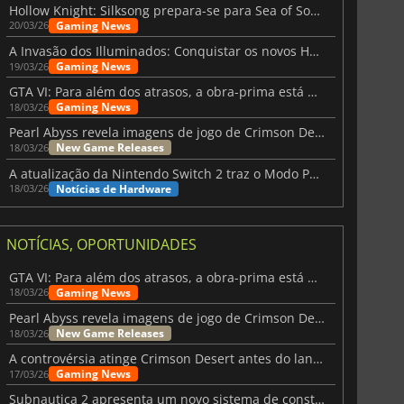
Hollow Knight: Silksong prepara-se para Sea of Sorrow com um patch
Gaming News
20/03/26
A Invasão dos Illuminados: Conquistar os novos Helldivers 2 Atualização!
Gaming News
19/03/26
GTA VI: Para além dos atrasos, a obra-prima está quase a chegar
Gaming News
18/03/26
Pearl Abyss revela imagens de jogo de Crimson Desert para a PS5
New Game Releases
18/03/26
A atualização da Nintendo Switch 2 traz o Modo Portátil aos jogos mais antigos da Switch
Notícias de Hardware
18/03/26
NOTÍCIAS, OPORTUNIDADES
GTA VI: Para além dos atrasos, a obra-prima está quase a chegar
Gaming News
18/03/26
Pearl Abyss revela imagens de jogo de Crimson Desert para a PS5
New Game Releases
18/03/26
A controvérsia atinge Crimson Desert antes do lançamento
Gaming News
17/03/26
Subnautica 2 apresenta um novo sistema de construção de bases