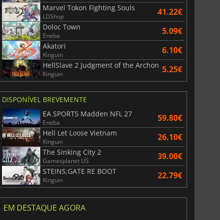
Marvel Tokon Fighting Souls
41.22€
LDShop
Doloc Town
5.09€
Eneba
Akatori
6.10€
Kinguin
HellSlave 2 Judgment of the Archon
5.25€
Kinguin
DISPONÍVEL BREVEMENTE
EA SPORTS Madden NFL 27
59.80€
Eneba
Hell Let Loose Vietnam
26.10€
Kinguin
The Sinking City 2
39.00€
Gamesplanet US
STEINS;GATE RE BOOT
22.79€
Kinguin
EM DESTAQUE AGORA