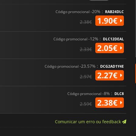
-20% :
Código promocional
RAB24DLC
1.90€
2.38€
-12% :
Código promocional
DLC12DEAL
2.05€
2.33€
-23.57% :
Código promocional
DCG2AD1Y4E
2.27€
2.97€
-8% :
Código promocional
DLC8
2.38€
2.59€
Comunicar um erro ou feedback