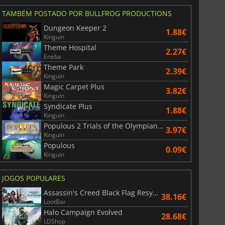
TAMBÉM POSTADO POR BULLFROG PRODUCTIONS
Dungeon Keeper 2
1.88€
Kinguin
Theme Hospital
2.27€
Eneba
Theme Park
2.39€
Kinguin
Magic Carpet Plus
3.82€
Kinguin
Syndicate Plus
1.88€
Kinguin
Populous 2 Trials of the Olympian Gods
3.97€
Kinguin
Populous
0.09€
Kinguin
JOGOS POPULARES
Assassin's Creed Black Flag Resynced
38.16€
LootBar
Halo Campaign Evolved
28.68€
LDShop