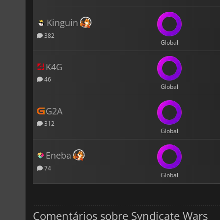
Kinguin
382
Global
K4G
46
Global
G2A
312
Global
Eneba
74
Global
Comentários sobre Syndicate Wars