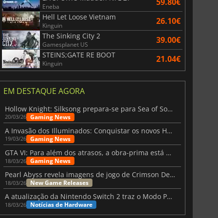
59.80€
Eneba
Hell Let Loose Vietnam
26.10€
Kinguin
The Sinking City 2
39.00€
Gamesplanet US
STEINS;GATE RE BOOT
21.04€
Kinguin
EM DESTAQUE AGORA
Hollow Knight: Silksong prepara-se para Sea of Sorrow com um patch
Gaming News
20/03/26
A Invasão dos Illuminados: Conquistar os novos Helldivers 2 Atualização!
Gaming News
19/03/26
GTA VI: Para além dos atrasos, a obra-prima está quase a chegar
Gaming News
18/03/26
Pearl Abyss revela imagens de jogo de Crimson Desert para a PS5
New Game Releases
18/03/26
A atualização da Nintendo Switch 2 traz o Modo Portátil aos jogos mais antigos da Switch
Notícias de Hardware
18/03/26