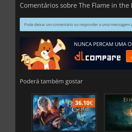
Comentários sobre The Flame in the 
Pode deixar um comentário ou responder a uma mensagem ao
Poderá também gostar
45.02
€
36.10
€