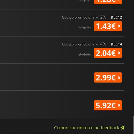
1.54€
-12% :
Código promocional
DLC12
1.43€
1.62€
-14% :
Código promocional
DLC14
2.04€
2.37€
2.99€
5.92€
Comunicar um erro ou feedback