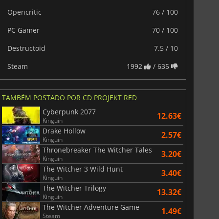
Opencritic
76 / 100
PC Gamer
70 / 100
Destructoid
7.5 / 10
Steam
1992
/ 635
TAMBÉM POSTADO POR CD PROJEKT RED
Cyberpunk 2077
12.63€
Kinguin
Drake Hollow
2.57€
Kinguin
Thronebreaker The Witcher Tales
3.20€
Kinguin
6.75
€
15.48
€
The Witcher 3 Wild Hunt
3.40€
Kinguin
The Witcher Trilogy
13.32€
Kinguin
The Witcher Adventure Game
1.49€
Steam