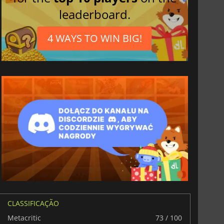
leaderboard.
4 WAYS TO WIN BIG!
CLASSIFICAÇÃO
Metacritic
73 / 100