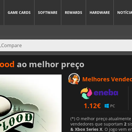
S
GAME CARDS
SOFTWARE
REWARDS
HARDWARE
NOTÍCI
lood
ao melhor preço
Melhores Vende
1.12
€
PC
(*) O melhor preço atualmente
vendedores que suportam
2
si
& Xbox Series X
. O jogo vem e