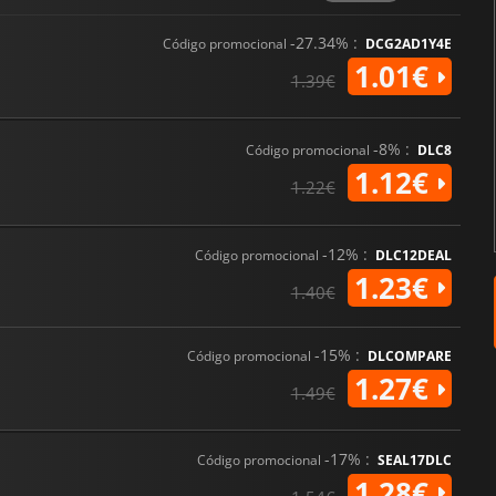
-27.34% :
Código promocional
DCG2AD1Y4E
1.01€
1.39€
-8% :
Código promocional
DLC8
1.12€
1.22€
-12% :
Código promocional
DLC12DEAL
1.23€
1.40€
-15% :
Código promocional
DLCOMPARE
1.27€
1.49€
-17% :
Código promocional
SEAL17DLC
1.28€