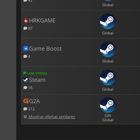
42
Global
HRKGAME
87
Global
Game Boost
4
Global
LOJA OFICIAL
Steam
16
Global
G2A
312
Gift
Mostrar ofertas similares
Global