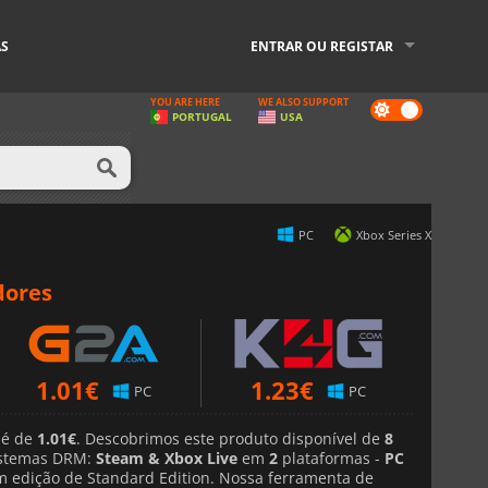
AS
ENTRAR OU REGISTAR
YOU ARE HERE
WE ALSO SUPPORT
Dark
PORTUGAL
USA
mode
PC
Xbox Series X
dores
1.01
€
1.23
€
PC
PC
 é de
1.01€
. Descobrimos este produto disponível de
8
stemas DRM:
Steam & Xbox Live
em
2
plataformas -
PC
m edição de Standard Edition. Nossa ferramenta de