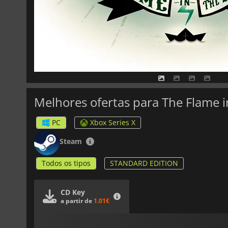
Melhores ofertas para The Flame i
PC
Xbox Series X
Steam
Todos os tipos
STANDARD EDITION
CD Key
a partir de
1.01€