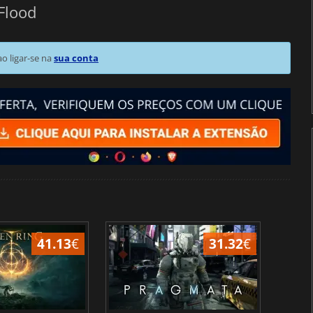
Flood
 ligar-se na
sua conta
41.13
€
31.32
€