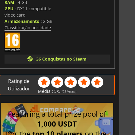
RAM
: 4 GB
GPU
: DX11 compatible
video card
Armazenamento
: 2 GB
Classificação por idade
36 Conquistas no Steam
Rating de
Utilizador
Média :
5
/
5
(
25
Votos)
Featuring a total prize pool of
1,000 USDT
for the
top 10 players
on the