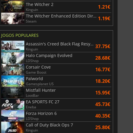
War WARHAMMER 3
Lies Of P
The Witcher 2
1.21€
Kinguin
The Witcher Enhanced Edition Director's Cut
1.19€
Steam
JOGOS POPULARES
Assassin's Creed Black Flag Resynced
37.75€
Kinguin
Halo Campaign Evolved
28.68€
LDShop
Corsair Cove
16.77€
Game Boost
Palworld
18.20€
Gamesplanet US
Mistfall Hunter
15.95€
LootBar
EA SPORTS FC 27
45.73€
Eneba
Forza Horizon 6
40.35€
LDShop
Call of Duty Black Ops 7
25.80€
Kinguin