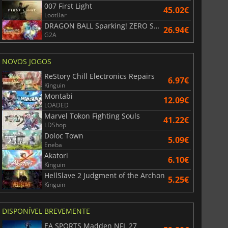
007 First Light
45.02€
LootBar
DRAGON BALL Sparking! ZERO Super Limit Breaking NEO
26.94€
G2A
NOVOS JOGOS
ReStory Chill Electronics Repairs
6.97€
Kinguin
Montabi
12.09€
LOADED
Marvel Tokon Fighting Souls
41.22€
LDShop
Doloc Town
5.09€
Eneba
Akatori
6.10€
Kinguin
HellSlave 2 Judgment of the Archon
5.25€
Kinguin
DISPONÍVEL BREVEMENTE
EA SPORTS Madden NFL 27