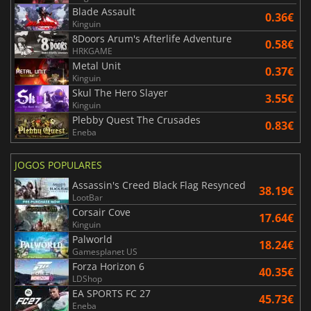
Blade Assault
0.36€
Kinguin
8Doors Arum's Afterlife Adventure
0.58€
HRKGAME
Metal Unit
0.37€
Kinguin
Skul The Hero Slayer
3.55€
Kinguin
Plebby Quest The Crusades
0.83€
Eneba
JOGOS POPULARES
Assassin's Creed Black Flag Resynced
38.19€
LootBar
Corsair Cove
17.64€
Kinguin
Palworld
18.24€
Gamesplanet US
Forza Horizon 6
40.35€
LDShop
EA SPORTS FC 27
45.73€
Eneba