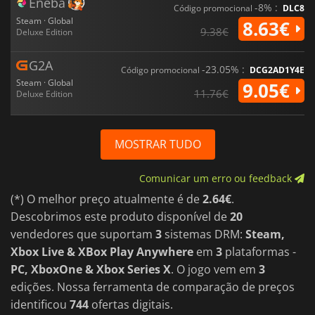
Eneba
-8% :
Código promocional
DLC8
Steam · Global
8.63€
9.38€
Deluxe Edition
G2A
-23.05% :
Código promocional
DCG2AD1Y4E
Steam · Global
9.05€
11.76€
Deluxe Edition
MOSTRAR TUDO
Comunicar um erro ou feedback
(*) O melhor preço atualmente é de
2.64€
.
Descobrimos este produto disponível de
20
vendedores que suportam
3
sistemas DRM:
Steam,
Xbox Live & XBox Play Anywhere
em
3
plataformas -
PC, XboxOne & Xbox Series X
. O jogo vem em
3
edições. Nossa ferramenta de comparação de preços
identificou
744
ofertas digitais.