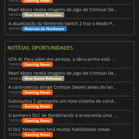
Gaming News
18/03/26
Pearl Abyss revela imagens de jogo de Crimson Desert para a PS5
New Game Releases
18/03/26
A atualização da Nintendo Switch 2 traz o Modo Portátil aos jogos mais antigos da Switch
Notícias de Hardware
18/03/26
NOTÍCIAS, OPORTUNIDADES
GTA VI: Para além dos atrasos, a obra-prima está quase a chegar
Gaming News
18/03/26
Pearl Abyss revela imagens de jogo de Crimson Desert para a PS5
New Game Releases
18/03/26
A controvérsia atinge Crimson Desert antes do lançamento
Gaming News
17/03/26
Subnautica 2 apresenta um novo sistema de construção de bases
Gaming News
16/03/26
O primeiro DLC de Borderlands 4 acrescenta uma nova personagem e muito mais
Gaming News
13/03/26
O DLC Mewgenics terá muitas habilidades novas
Gaming News
13/03/26