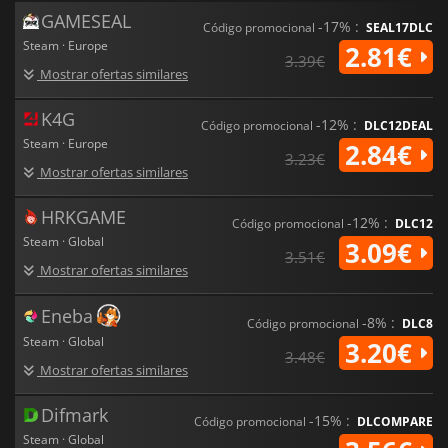
GAMESEAL
-17% :
Código promocional
SEAL17DLC
Steam · Europe
2.81€
3.39€
Mostrar ofertas similares
K4G
-12% :
Código promocional
DLC12DEAL
Steam · Europe
2.84€
3.23€
Mostrar ofertas similares
HRKGAME
-12% :
Código promocional
DLC12
Steam · Global
3.09€
3.51€
Mostrar ofertas similares
Eneba
-8% :
Código promocional
DLC8
Steam · Global
3.20€
3.48€
Mostrar ofertas similares
Difmark
-15% :
Código promocional
DLCOMPARE
Steam · Global