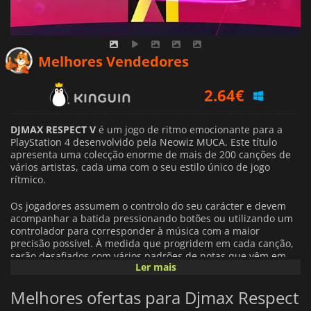
2.64
€
Melhores Vendedores
3.20
€
4.19
€
DJMAX RESPECT V
é um jogo de ritmo emocionante para a
PlayStation 4 desenvolvido pela Neowiz MUCA. Este título
apresenta uma colecção enorme de mais de 200 canções de
vários artistas, cada uma com o seu estilo único de jogo
rítmico.
Os jogadores assumem o controlo do seu carácter e devem
acompanhar a batida pressionando botões ou utilizando um
controlador para corresponder à música com a maior
precisão possível. À medida que progridem em cada canção,
serão desafiados com vários padrões de notas que vêm em
Ler mais
todas as formas e tamanhos.
Melhores ofertas para Djmax Respect
Para além de apenas tocar notas musicais,
DJMAX RESPECT V
também permite aos jogadores personalizar as suas