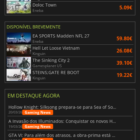
Doloc Town
5.09€
Eneba
DISPONÍVEL BREVEMENTE
EA SPORTS Madden NFL 27
59.80€
Eneba
Hell Let Loose Vietnam
26.08€
Kinguin
The Sinking City 2
39.10€
Gamesplanet US
STEINS;GATE RE BOOT
19.22€
Kinguin
EM DESTAQUE AGORA
Hollow Knight: Silksong prepara-se para Sea of Sorrow com um patch
Gaming News
20/03/26
A Invasão dos Illuminados: Conquistar os novos Helldivers 2 Atualização!
Gaming News
19/03/26
GTA VI: Para além dos atrasos, a obra-prima está quase a chegar