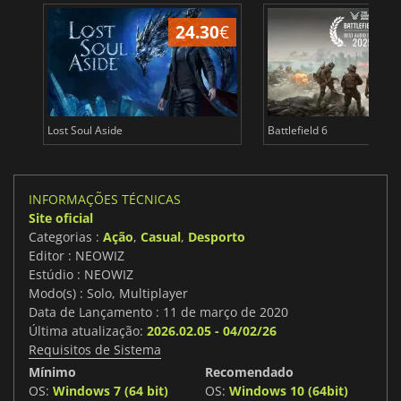
24.30
€
Lost Soul Aside
Battlefield 6
INFORMAÇÕES TÉCNICAS
Site oficial
Categorias :
Ação
,
Casual
,
Desporto
Editor : NEOWIZ
Estúdio : NEOWIZ
Modo(s) : Solo, Multiplayer
Data de Lançamento : 11 de março de 2020
Última atualização:
2026.02.05 - 04/02/26
Requisitos de Sistema
Mínimo
Recomendado
OS:
Windows 7 (64 bit)
OS:
Windows 10 (64bit)