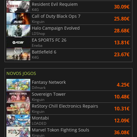
Resident Evil Requiem
30.09€
K4G
Call of Duty Black Ops 7
25.80€
Kinguin
Halo Campaign Evolved
28.68€
LDShop
EA SPORTS FC 26
13.81€
Eneba
Battlefield 6
23.67€
K4G
NOVOS JOGOS
Fantasy Network
4.25€
Difmark
Sovereign Tower
10.48€
Kinguin
ReStory Chill Electronics Repairs
10.31€
Kinguin
Montabi
12.09€
LOADED
Marvel Tokon Fighting Souls
36.08€
Kinguin