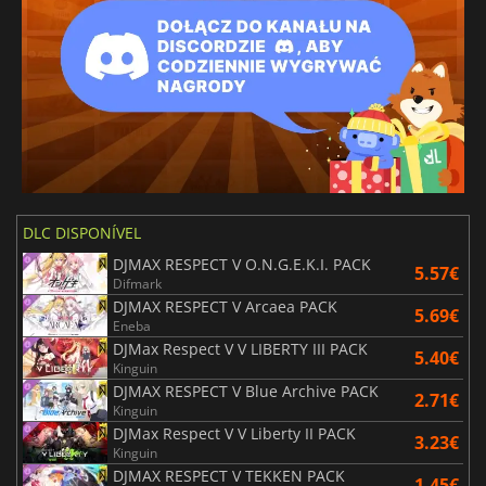
DLC DISPONÍVEL
DJMAX RESPECT V O.N.G.E.K.I. PACK
5.57€
Difmark
DJMAX RESPECT V Arcaea PACK
5.69€
Eneba
DJMax Respect V V LIBERTY III PACK
5.40€
Kinguin
DJMAX RESPECT V Blue Archive PACK
2.71€
Kinguin
DJMax Respect V V Liberty II PACK
3.23€
Kinguin
DJMAX RESPECT V TEKKEN PACK
1.45€