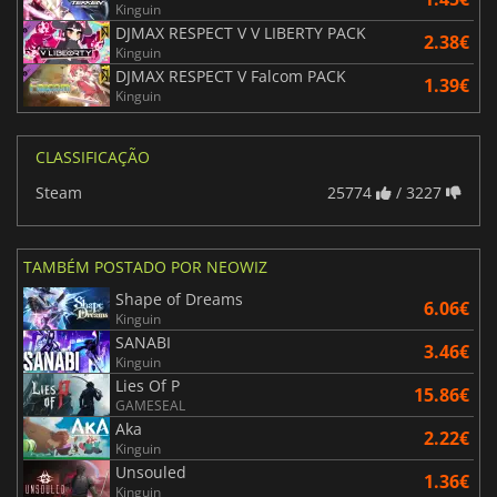
Kinguin
DJMAX RESPECT V V LIBERTY PACK
2.38€
Kinguin
DJMAX RESPECT V Falcom PACK
1.39€
Kinguin
CLASSIFICAÇÃO
Steam
25774
/ 3227
TAMBÉM POSTADO POR NEOWIZ
Shape of Dreams
6.06€
Kinguin
SANABI
3.46€
Kinguin
Lies Of P
15.86€
GAMESEAL
Aka
2.22€
Kinguin
Unsouled
1.36€
Kinguin