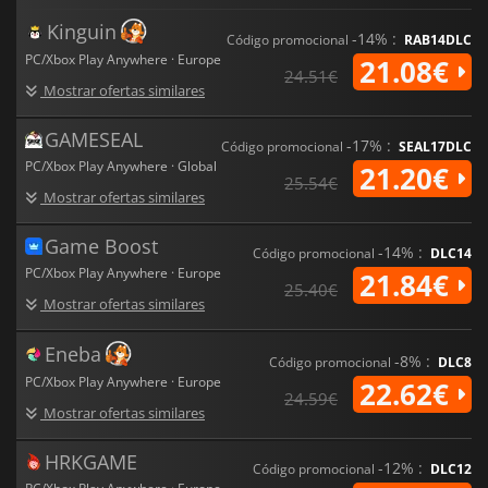
de condução sem paralelo. Rápido, bonito e infinitamente
Kinguin
jogável, é a escolha definitiva para os fãs de corridas que
-14% :
Código promocional
RAB14DLC
procuram liberdade e emoção.
PC/Xbox Play Anywhere · Europe
21.08€
24.51€
Mostrar ofertas similares
GAMESEAL
-17% :
Código promocional
SEAL17DLC
PC/Xbox Play Anywhere · Global
21.20€
25.54€
Mostrar ofertas similares
Game Boost
-14% :
Código promocional
DLC14
PC/Xbox Play Anywhere · Europe
21.84€
25.40€
Mostrar ofertas similares
Eneba
-8% :
Código promocional
DLC8
PC/Xbox Play Anywhere · Europe
22.62€
24.59€
Mostrar ofertas similares
HRKGAME
-12% :
Código promocional
DLC12