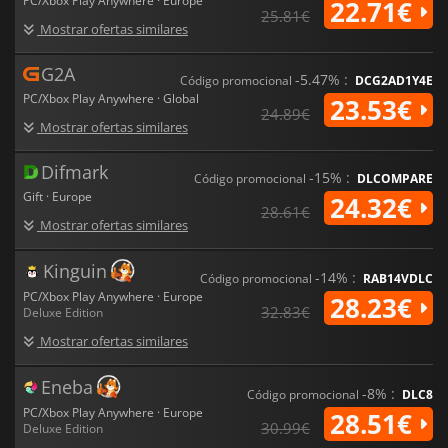
PC/Xbox Play Anywhere · Europe
22.71€
25.81€
Mostrar ofertas similares
G2A
-5.47% :
Código promocional
DCG2AD1Y4E
PC/Xbox Play Anywhere · Global
23.53€
24.89€
Mostrar ofertas similares
Difmark
-15% :
Código promocional
DLCOMPARE
Gift · Europe
24.32€
28.61€
Mostrar ofertas similares
Kinguin
-14% :
Código promocional
RAB14VDLC
PC/Xbox Play Anywhere · Europe
28.23€
32.83€
Deluxe Edition
Mostrar ofertas similares
Eneba
-8% :
Código promocional
DLC8
PC/Xbox Play Anywhere · Europe
28.51€
30.99€
Deluxe Edition