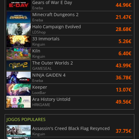
Gears of War E Day
44.96€
Eneba
Minecraft Dungeons 2
21.47€
Eneba
Halo Campaign Evolved
28.68€
LDShop
33 Immortals
5.26€
Kinguin
Kiln
6.40€
Kinguin
The Outer Worlds 2
43.99€
GAMESEAL
NINJA GAIDEN 4
36.78€
Eneba
Keeper
13.07€
LootBar
Ara History Untold
49.56€
HRKGAME
JOGOS POPULARES
Assassin's Creed Black Flag Resynced
37.75€
Kinguin