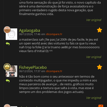
uma forte sensação do que já foi visto, o novo capítulo da
série é uma demonstração de força avassaladora e o
primeiro verdadeiro rugido desta nova geração, que
finalmente ganhou vida.
Ver original
Agalaogaba
06/12/2024, 17:46
em
dlcompare.fr
a masterclass sah j'lie pas j'ai 200h de jeu facile, le jeu est
un open world avec des voitures tu fais ce que tu veux
nah trop la folie (j'ai la trueno ae86 pr mes boooooooons
vieux fans d'Initial D) ^^
Ver original
FisheyePlacebo
06/12/2024, 17:37
em
dlcompare.fr
Não é tão bom como o seu antecessor em termos de
conteúdo multijogador, o que me impediu a mim e aos
meus parceiros de avançar... de resto, gráficos muito
limpos (exceto a textura que salta à vista, mas esse é
sempre um dos problemas dos jogos actuais).
Ver original