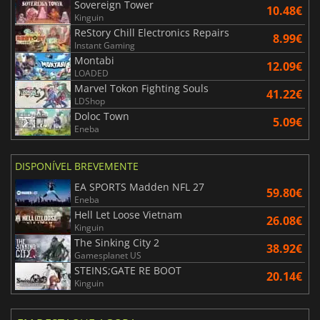
Sovereign Tower
10.48€
Kinguin
ReStory Chill Electronics Repairs
8.99€
Instant Gaming
Montabi
12.09€
LOADED
Marvel Tokon Fighting Souls
41.22€
LDShop
Doloc Town
5.09€
Eneba
DISPONÍVEL BREVEMENTE
EA SPORTS Madden NFL 27
59.80€
Eneba
Hell Let Loose Vietnam
26.08€
Kinguin
The Sinking City 2
38.92€
Gamesplanet US
STEINS;GATE RE BOOT
20.14€
Kinguin