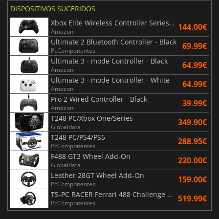
DISPOSITIVOS SUGERIDOS
Xbox Elite Wireless Controller Series 2 - Black
144.00€
Amazon
Ultimate 2 Bluetooth Controller - Black
69.99€
PcComponentes
Ultimate 3 - mode Controller - Black
64.99€
Amazon
Ultimate 3 - mode Controller - White
64.99€
Amazon
Pro 2 Wired Controller - Black
39.99€
Amazon
T248 PC/Xbox One/Series
349.90€
Globaldata
T248 PC/PS4/PS5
288.95€
PcComponentes
F488 GT3 Wheel Add-On
220.00€
Globaldata
Leather 28GT Wheel Add-On
159.00€
PcComponentes
TS-PC RACER Ferrari 488 Challenge Edition
519.99€
PcComponentes