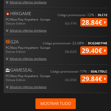
Mostrar ofertas similares
HRKGAME
-12% :
Código promocional
DLC12
PC/Xbox Play Anywhere · Europe
28.84€
32.77€
Deluxe Edition
Mostrar ofertas similares
G2A
-22.68% :
Código promocional
DCG2AD1Y4E
PC/Xbox Play Anywhere · Europe
29.40€
38.02€
Deluxe Edition
Mostrar ofertas similares
GAMESEAL
-17% :
Código promocional
SEAL17DLC
PC/Xbox Play Anywhere · Europe
29.84€
35.95€
Deluxe Edition
Mostrar ofertas similares
MOSTRAR TUDO