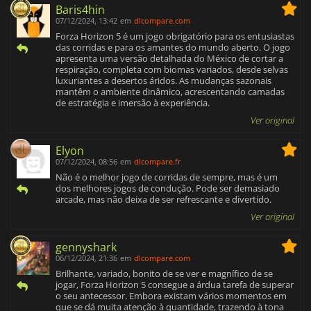
Baris4hin
07/12/2024, 13:42
em
dlcompare.com
Forza Horizon 5 é um jogo obrigatório para os entusiastas
das corridas e para os amantes do mundo aberto. O jogo
apresenta uma versão detalhada do México de cortar a
respiração, completa com biomas variados, desde selvas
luxuriantes a desertos áridos. As mudanças sazonais
mantêm o ambiente dinâmico, acrescentando camadas
de estratégia e imersão à experiência.
Ver original
Elyon
07/12/2024, 08:56
em
dlcompare.fr
Não é o melhor jogo de corridas de sempre, mas é um
dos melhores jogos de condução. Pode ser demasiado
arcade, mas não deixa de ser refrescante e divertido.
Ver original
gennyshark
06/12/2024, 21:36
em
dlcompare.com
Brilhante, variado, bonito de se ver e magnífico de se
jogar, Forza Horizon 5 consegue a árdua tarefa de superar
o seu antecessor. Embora existam vários momentos em
que se dá muita atenção à quantidade, trazendo à tona