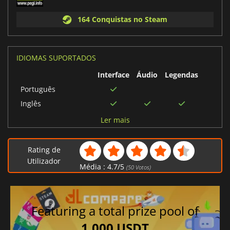
164 Conquistas no Steam
IDIOMAS SUPORTADOS
Interface
Áudio
Legendas
Português
Inglês
Italiano
Ler mais
Chinês tradicional
Turco
Rating de
Coreano
Utilizador
Média :
4.7
/
5
(
50
Votos)
Polonês
Russo
Espanhol
Featuring a total prize pool of
Chinês simplificado
1,000 USDT