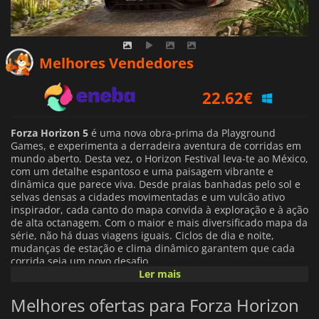
21.08
€
Melhores Vendedores
22.62
€
26.89
€
Forza Horizon 5
é uma nova obra-prima da Playground
Games, e experimenta a derradeira aventura de corridas em
mundo aberto. Desta vez, o Horizon Festival leva-te ao México,
com um detalhe espantoso e uma paisagem vibrante e
dinâmica que parece viva. Desde praias banhadas pelo sol e
selvas densas a cidades movimentadas e um vulcão ativo
inspirador, cada canto do mapa convida à exploração e à ação
de alta octanagem. Com o maior e mais diversificado mapa da
série, não há duas viagens iguais. Ciclos de dia e noite,
mudanças de estação e clima dinâmico garantem que cada
corrida seja um novo desafio.
Ler mais
O jogo conta com uma incrível linha de carros, oferecendo
Melhores ofertas para Forza Horizon
uma das mais extensas listas da história dos jogos de corrida.
Desde as lendas italianas, como a Ferrari e a Lamborghini, à