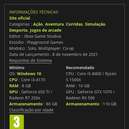
INFORMAÇÕES TÉCNICAS
Site oficial
Categorias :
Ação
,
Aventura
,
Corridas
,
Simulação
,
Desporto
,
Jogos de arcade
Editor : Xbox Game Studios
Estúdio : Playground Games
Modo(s) : Solo, Multiplayer, Co-op
Data de Lançamento : 8 de novembro de 2021
Requisitos de Sistema
Mínimo
Recomendado
OS:
Windows 10
CPU : Core i5-8400 / Ryzen
CPU
: Core i3-4170
5 1500X
RAM
: 8 GB
RAM : 16 GB
GPU
: GeForce 650 TI /
GPU : GeForce GTX 1070 /
Radeon R7 250x
Radeon RX 590
Armazenamento
: 80 GB
Armazenamento
: 110 GB
Classificação por idade