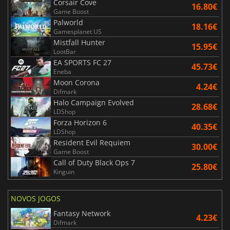
Corsair Cove
16.80€
Game Boost
Palworld
18.16€
Gamesplanet US
Mistfall Hunter
15.95€
LootBar
EA SPORTS FC 27
45.73€
Eneba
Moon Corona
4.24€
Difmark
Halo Campaign Evolved
28.68€
LDShop
Forza Horizon 6
40.35€
LDShop
Resident Evil Requiem
30.00€
Game Boost
Call of Duty Black Ops 7
25.80€
Kinguin
NOVOS JOGOS
Fantasy Network
4.23€
Difmark