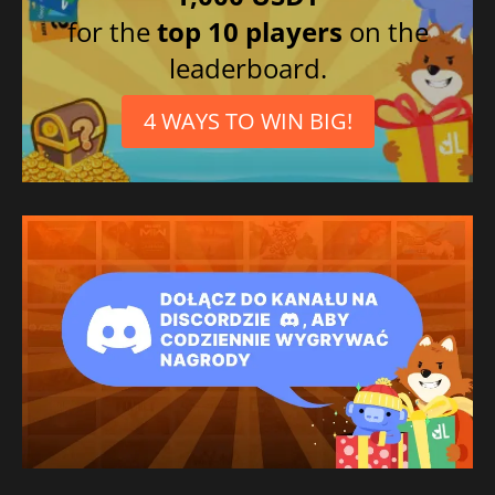
Português brasileiro
for the
top 10 players
on the
Alemão
leaderboard.
Tcheco
Húngaro
4 WAYS TO WIN BIG!
Japonês
Francês
Dinamarquês
Norueguês
Espanhol mexicano
Sueco
Finlandês
Holandês