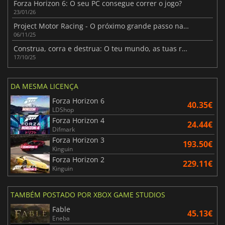
Forza Horizon 6: O seu PC consegue correr o jogo?
23/01/26
Project Motor Racing - O próximo grande passo na simulação de corridas
06/11/25
Construa, corra e destrua: O teu mundo, as tuas regras em Wreckreation
17/10/25
DA MESMA LICENÇA
Forza Horizon 6
40.35€
LDShop
Forza Horizon 4
24.44€
Difmark
Forza Horizon 3
193.50€
Kinguin
Forza Horizon 2
229.11€
Kinguin
TAMBÉM POSTADO POR XBOX GAME STUDIOS
Fable
45.13€
Eneba