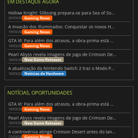
EM DESTAQUE AGORA
Hollow Knight: Silksong prepara-se para Sea of Sorrow com um patch
Gaming News
20/03/26
A Invasão dos Illuminados: Conquistar os novos Helldivers 2 Atualização!
Gaming News
19/03/26
GTA VI: Para além dos atrasos, a obra-prima está quase a chegar
Gaming News
18/03/26
Pearl Abyss revela imagens de jogo de Crimson Desert para a PS5
New Game Releases
18/03/26
A atualização da Nintendo Switch 2 traz o Modo Portátil aos jogos mais antigos da Switch
Notícias de Hardware
18/03/26
NOTÍCIAS, OPORTUNIDADES
GTA VI: Para além dos atrasos, a obra-prima está quase a chegar
Gaming News
18/03/26
Pearl Abyss revela imagens de jogo de Crimson Desert para a PS5
New Game Releases
18/03/26
A controvérsia atinge Crimson Desert antes do lançamento
Gaming News
17/03/26