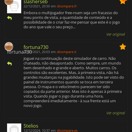
slasherseb
22/12/2021, 20:50
em
dlcompare.fr
Embora o multijogador free-roam seja um fracasso do
meu ponto de vista, a quantidade de conteúdo e a
possibilidade de o criar faz-me pensar que este é o jogo
do ano que vale o seu preço...
Ver original
fortuna730
22/11/2021, 20:03
em
dlcompare.it
Joguei na continuação deste simulador de carro. Não
chateado, não desapontado. Como sempre, um mundo
bem desenhado e grande e aberto. Muitos carros. Os
controlos são excelentes. Mas, à primeira vista, não há
grandes mudanças na jogabilidade. Isto pode ser visto do
painel de instrumentos quando se toca em terceira
pessoa. O mapa e o velocímetro parecem ter sido
copiados da parte anterior. Mas isto é apenas à primeira
vista. Quando jogar o jogo durante uma hora,
compreenderá imediatamente - à sua frente está um
novo jogo.
Ver original
Stelios
12/12/2024, 10:37
em
dlcompare.es