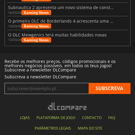
Subnautica 2 apresenta um novo sistema de construção de bases
Gaming News
16/03/26
O primeiro DLC de Borderlands 4 acrescenta uma nova personagem e muito mais
Gaming News
13/03/26
O DLC Mewgenics terá muitas habilidades novas
Gaming News
13/03/26
Recebe os melhores preços, códigos promocionais e os
melhores negócios possíveis, em todos os teus jogos!
Subscreve a newsletter DLCompare
Subscreva a newsletter DLCompare
LOJAS
PLATAFORMA DE JOGO
CONTACTO
FAQ
PARÂMETROS LEGAIS
MAPA DO SITE