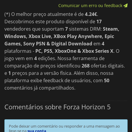
Comunicar um erro ou feedback
(*) O melhor preço atualmente é de
4.24€
.
Descobrimos este produto disponível de
17
vendedores que suportam
7
sistemas DRM:
Steam,
Windows, Xbox Live, XBox Play Anywhere, Epic
Games, Sony PSN & Digital Download
em
4
plataformas -
PC, PS5, XboxOne & Xbox Series X
. O
jogo vem em
4
edições. Nossa ferramenta de
comparação de preços identificou
268
ofertas digitais.
e
1
preços para a versão física. Além disso, nossa
plataforma exibe feedback de usuários, com
50
comentários já compartilhados.
Comentários sobre Forza Horizon 5
Pode deixar um comentário ou responder a uma mensagem ao
ligar-se na
sua conta