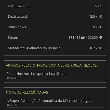
GamesRadar+
5 / 5
Destructoid
8.5 / 10
Shacknews
9 / 10
Steam
181459
/ 22600
Metacritic: Avaliação do usuário
8.2 / 10
ARTIGOS RELACIONADOS COM A SÉRIE FORZA (GLOBAL)
Forza Horizon 4 disponível na Steam
10/03/21
NOTÍCIAS RELACIONADAS
A Super Resolução Automática da Microsoft chega à Xbox Ally X ROG no próximo mês
16/03/26