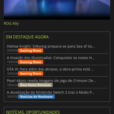
ROG Ally
EM DESTAQUE AGORA
Hollow Knight: Silksong prepara-se para Sea of Sorrow com um patch
Gaming News
20/03/26
A Invasão dos Illuminados: Conquistar os novos Helldivers 2 Atualização!
Gaming News
19/03/26
GTA VI: Para além dos atrasos, a obra-prima está quase a chegar
Gaming News
18/03/26
Pearl Abyss revela imagens de jogo de Crimson Desert para a PS5
New Game Releases
18/03/26
A atualização da Nintendo Switch 2 traz o Modo Portátil aos jogos mais antigos da Switch
Notícias de Hardware
18/03/26
NOTÍCIAS, OPORTUNIDADES