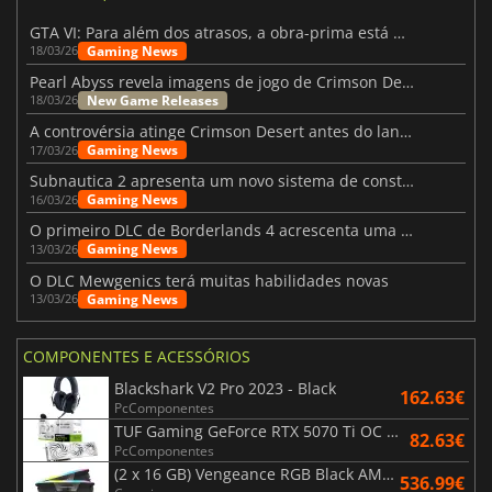
GTA VI: Para além dos atrasos, a obra-prima está quase a chegar
Gaming News
18/03/26
Pearl Abyss revela imagens de jogo de Crimson Desert para a PS5
New Game Releases
18/03/26
A controvérsia atinge Crimson Desert antes do lançamento
Gaming News
17/03/26
Subnautica 2 apresenta um novo sistema de construção de bases
Gaming News
16/03/26
O primeiro DLC de Borderlands 4 acrescenta uma nova personagem e muito mais
Gaming News
13/03/26
O DLC Mewgenics terá muitas habilidades novas
Gaming News
13/03/26
COMPONENTES E ACESSÓRIOS
Blackshark V2 Pro 2023 - Black
162.63€
PcComponentes
TUF Gaming GeForce RTX 5070 Ti OC White Edition 16GB
82.63€
PcComponentes
(2 x 16 GB) Vengeance RGB Black AMD Expo 6000 MHz - CAS 30
536.99€