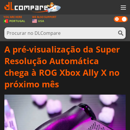
YOU ARE HERE
WE ALSO SUPPORT
Dark
JOGOS
PORTUGAL
USA
mode
GAME CARDS
SOFTWARE
A pré-visualização da Super
REWARDS
Resolução Automática
HARDWARE
chega à ROG Xbox Ally X no
NOTÍCIAS
próximo mês
ENTRAR OU REGISTAR