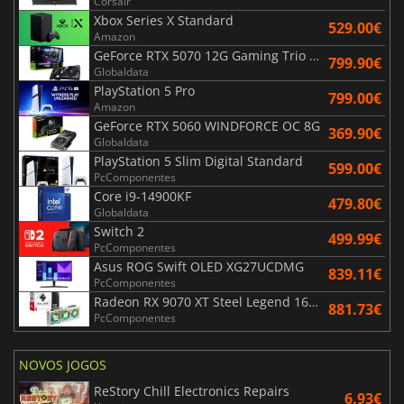
Corsair
Xbox Series X Standard
529.00€
Amazon
GeForce RTX 5070 12G Gaming Trio OC Black
799.90€
Globaldata
PlayStation 5 Pro
799.00€
Amazon
GeForce RTX 5060 WINDFORCE OC 8G
369.90€
Globaldata
PlayStation 5 Slim Digital Standard
599.00€
PcComponentes
Core i9-14900KF
479.80€
Globaldata
Switch 2
499.99€
PcComponentes
Asus ROG Swift OLED XG27UCDMG
839.11€
PcComponentes
Radeon RX 9070 XT Steel Legend 16GB
881.73€
PcComponentes
NOVOS JOGOS
ReStory Chill Electronics Repairs
6.93€