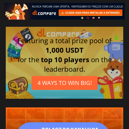
Featuring a total prize pool of
1,000 USDT
for the
top 10 players
on the
leaderboard.
4 WAYS TO WIN BIG!