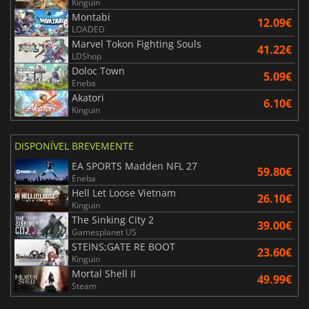
Kinguin
Montabi
12.09€
LOADED
Marvel Tokon Fighting Souls
41.22€
LDShop
Doloc Town
5.09€
Eneba
Akatori
6.10€
Kinguin
DISPONÍVEL BREVEMENTE
EA SPORTS Madden NFL 27
59.80€
Eneba
Hell Let Loose Vietnam
26.10€
Kinguin
The Sinking City 2
39.00€
Gamesplanet US
STEINS;GATE RE BOOT
23.60€
Kinguin
Mortal Shell II
49.99€
Steam