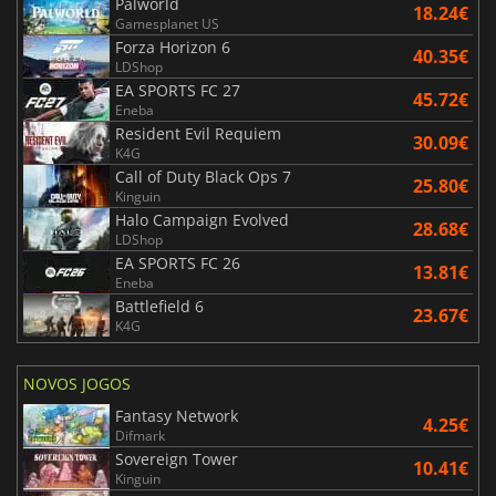
Palworld
18.24€
Gamesplanet US
Forza Horizon 6
40.35€
LDShop
EA SPORTS FC 27
45.72€
Eneba
Resident Evil Requiem
30.09€
K4G
Call of Duty Black Ops 7
25.80€
Kinguin
Halo Campaign Evolved
28.68€
LDShop
EA SPORTS FC 26
13.81€
Eneba
Battlefield 6
23.67€
K4G
NOVOS JOGOS
Fantasy Network
4.25€
Difmark
Sovereign Tower
10.41€
Kinguin