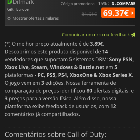
Difmark
-15% :
Código promocional
DLCOMPARE
Gift · Europe
69.37€
81.61€
Mostrar ofertas similares
Comunicar um erro ou feedback
(*) O melhor preço atualmente é de
3.89€
.
Descobrimos este produto disponível de
14
vendedores que suportam
5
sistemas DRM:
Sony PSN,
Xbox Live, Steam, Windows & Battle.net
em
5
plataformas -
PC, PS5, PS4, XboxOne & Xbox Series X
.
O jogo vem em
3
edições. Nossa ferramenta de
comparação de preços identificou
80
ofertas digitais. e
3
preços para a versão física. Além disso, nossa
plataforma exibe feedback de usuários, com
12
comentários já compartilhados.
Comentários sobre Call of Duty: