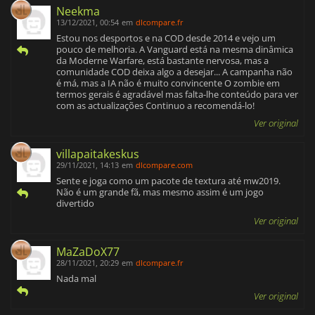
Neekma
13/12/2021, 00:54
em
dlcompare.fr
Estou nos desportos e na COD desde 2014 e vejo um
pouco de melhoria. A Vanguard está na mesma dinâmica
da Moderne Warfare, está bastante nervosa, mas a
comunidade COD deixa algo a desejar... A campanha não
é má, mas a IA não é muito convincente O zombie em
termos gerais é agradável mas falta-lhe conteúdo para ver
com as actualizações Continuo a recomendá-lo!
Ver original
villapaitakeskus
29/11/2021, 14:13
em
dlcompare.com
Sente e joga como um pacote de textura até mw2019.
Não é um grande fã, mas mesmo assim é um jogo
divertido
Ver original
MaZaDoX77
28/11/2021, 20:29
em
dlcompare.fr
Nada mal
Ver original