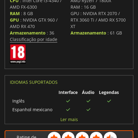
CPU
: Intel Core i3-4340 /
AMD Ryzen 7 1800X
AMD FX-6300
RAM : 16 GB
RAM
: 8 GB
GPU : NVIDIA RTX 2070 /
GPU
: NVIDIA GTX 960 /
RTX 3060 Ti / AMD RX 5700
AMD RX 470
XT
Armazenamento
: 36
Armazenamento
: 61 GB
Classificação por idade
IDIOMAS SUPORTADOS
Interface
Áudio
Legendas
Inglês
Espanhol mexicano
Português brasileiro
Ler mais
Francês
Polonês
Rating de