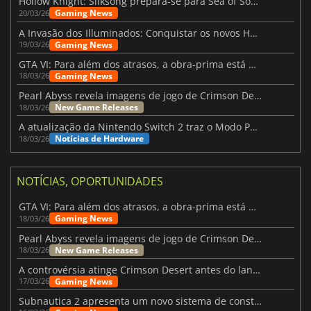
Hollow Knight: Silksong prepara-se para Sea of Sorrow com um patch
Gaming News
20/03/26
A Invasão dos Illuminados: Conquistar os novos Helldivers 2 Atualização!
Gaming News
19/03/26
GTA VI: Para além dos atrasos, a obra-prima está quase a chegar
Gaming News
18/03/26
Pearl Abyss revela imagens de jogo de Crimson Desert para a PS5
New Game Releases
18/03/26
A atualização da Nintendo Switch 2 traz o Modo Portátil aos jogos mais antigos da Switch
Notícias de Hardware
18/03/26
NOTÍCIAS, OPORTUNIDADES
GTA VI: Para além dos atrasos, a obra-prima está quase a chegar
Gaming News
18/03/26
Pearl Abyss revela imagens de jogo de Crimson Desert para a PS5
New Game Releases
18/03/26
A controvérsia atinge Crimson Desert antes do lançamento
Gaming News
17/03/26
Subnautica 2 apresenta um novo sistema de construção de bases