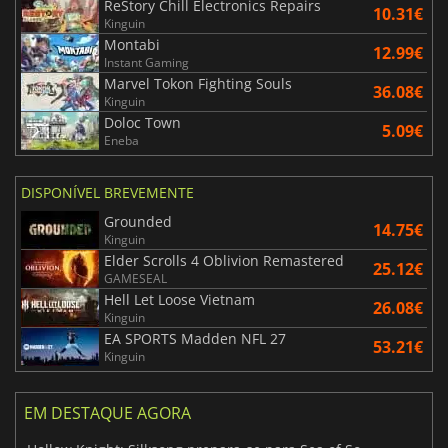
ReStory Chill Electronics Repairs
10.31€
Kinguin
Montabi
12.99€
Instant Gaming
Marvel Tokon Fighting Souls
36.08€
Kinguin
Doloc Town
5.09€
Eneba
DISPONÍVEL BREVEMENTE
Grounded
14.75€
Kinguin
Elder Scrolls 4 Oblivion Remastered
25.12€
GAMESEAL
Hell Let Loose Vietnam
26.08€
Kinguin
EA SPORTS Madden NFL 27
53.21€
Kinguin
EM DESTAQUE AGORA