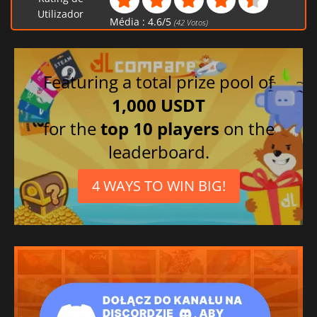
Coreano
Utilizador
Média :
4.6
/
5
(
42
Votos)
Russo
Japonês
Chinês tradicional
Featuring a total prize pool of
Alemão
1,000 USDT
Espanhol
for the
top 10 players
on the
Árabe
leaderboard.
Italiano
4 WAYS TO WIN BIG!