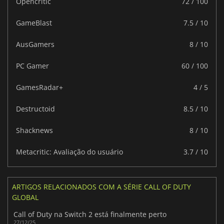
Opencritic
72 / 100
GameBlast
7.5 / 10
AusGamers
8 / 10
PC Gamer
60 / 100
GamesRadar+
4 / 5
Destructoid
8.5 / 10
Shacknews
8 / 10
Metacritic: Avaliação do usuário
3.7 / 10
ARTIGOS RELACIONADOS COM A SÉRIE CALL OF DUTY
GLOBAL
Call of Duty na Switch 2 está finalmente perto
27/12/25