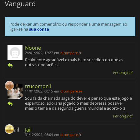
Vanguard
Pode deixar um comentário ou responder a uma mensagem ao
ligar-se na
sua conta
Noone
24/01/2022, 12:27
em
dlcompare.fr
Realmente agradável e mais bem sucedido do que as
outras operações!
Ver original
trucomon1
11/01/2022, 00:15
em
dlcompare.es
Sou fã da chamada saga do dever e penso que este jogo é
espantoso, adoraria jogá-lo o mais depressa possível,
mais o tema é da segunda guerra mundial e adoro-o :)
Ver original
Jail
31/12/2021, 06:04
em
dlcompare.fr