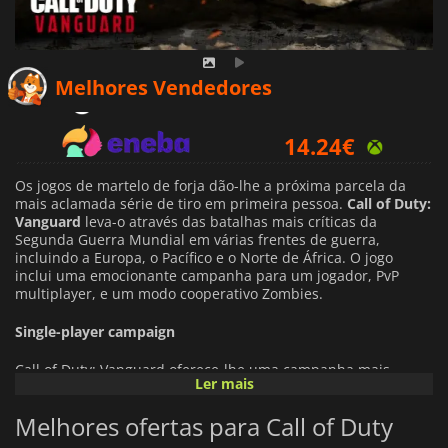
13.51
€
Melhores Vendedores
14.24
€
18.69
€
Os jogos de martelo de forja dão-lhe a próxima parcela da
mais aclamada série de tiro em primeira pessoa.
Call of Duty:
Vanguard
leva-o através das batalhas mais críticas da
Segunda Guerra Mundial em várias frentes de guerra,
incluindo a Europa, o Pacífico e o Norte de África. O jogo
inclui uma emocionante campanha para um jogador, PvP
multiplayer, e um modo cooperativo Zombies.
Single-player campaign
Call of Duty: Vanguard oferece-lhe uma campanha mais
Ler mais
interactiva do que nunca ao combater através de vários
cenários. Apresenta uma mecânica de jogo semelhante aos
Melhores ofertas para Call of Duty
jogos anteriores da série, mas permite uma abordagem mais
estratégica da acção, graças à adição de vários elementos.