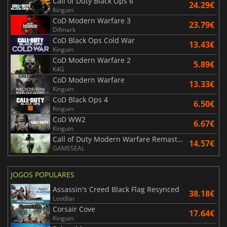
Call of Duty Black Ops 6
24.29€
Kinguin
CoD Modern Warfare 3
23.79€
Difmark
CoD Black Ops Cold War
13.43€
Kinguin
CoD Modern Warfare 2
5.89€
K4G
CoD Modern Warfare
13.33€
Kinguin
CoD Black Ops 4
6.50€
Kinguin
CoD WW2
6.67€
Kinguin
Call of Duty Modern Warfare Remastered
14.57€
GAMESEAL
JOGOS POPULARES
Assassin's Creed Black Flag Resynced
38.18€
LootBar
Corsair Cove
17.64€
Kinguin