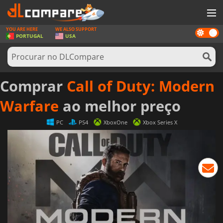
YOU ARE HERE
WE ALSO SUPPORT
Dark
JOGOS
PORTUGAL
USA
mode
GAME CARDS
SOFTWARE
Comprar
Call of Duty: Modern
REWARDS
Warfare
ao melhor preço
HARDWARE
PC
PS4
XboxOne
Xbox Series X
NOTÍCIAS
ENTRAR OU REGISTAR