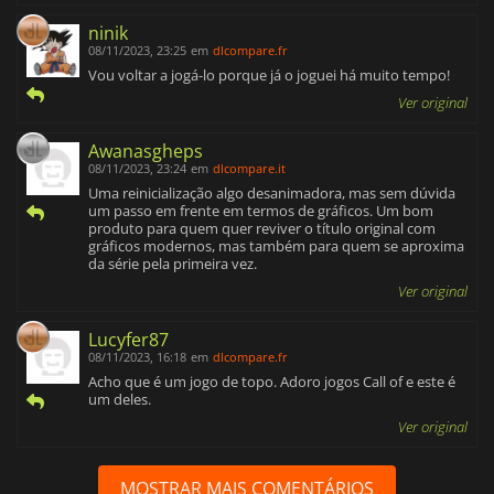
ninik
08/11/2023, 23:25
em
dlcompare.fr
Vou voltar a jogá-lo porque já o joguei há muito tempo!
Ver original
Awanasgheps
08/11/2023, 23:24
em
dlcompare.it
Uma reinicialização algo desanimadora, mas sem dúvida
um passo em frente em termos de gráficos. Um bom
produto para quem quer reviver o título original com
gráficos modernos, mas também para quem se aproxima
da série pela primeira vez.
Ver original
Lucyfer87
08/11/2023, 16:18
em
dlcompare.fr
Acho que é um jogo de topo. Adoro jogos Call of e este é
um deles.
Ver original
MOSTRAR MAIS COMENTÁRIOS