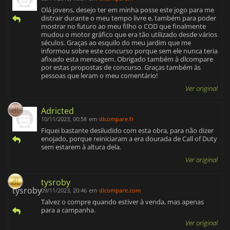
Olá jovens, desejo ter em minha posse este jogo para me
distrair durante o meu tempo livre e, também para poder
mostrar no futuro ao meu filho o COD que finalmente
mudou o motor gráfico que era tão utilizado desde vários
séculos. Graças ao esquilo do meu jardim que me
informou sobre este concurso porque sem ele nunca teria
afixado esta mensagem. Obrigado também à dlcompare
por estas propostas de concurso. Graças também às
pessoas que leram o meu comentário!
Ver original
Adricted
10/11/2023, 00:58
em
dlcompare.fr
Fiquei bastante desiludido com esta obra, para não dizer
enojado, porque reiniciaram a era dourada de Call of Duty
sem estarem à altura dela.
Ver original
tysroby
09/11/2023, 20:46
em
dlcompare.com
Talvez o compre quando estiver à venda, mas apenas
para a campanha.
Ver original