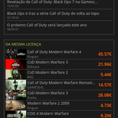
Revelação de Call of Duty: Black Ops 7 na Gamescom Não Perca!
15/07/25
Black Ops 6 traz a série Call of Duty de volta ao topo
31/10/24
O próximo Call of Duty será lançado este ano
06/05/21
DA MESMA LICENÇA
Call of Duty Modern Warfare 4
45.57€
Kinguin
CoD Modern Warfare 3
21.96€
Difmark
CoD Modern Warfare 2
5.44€
K4G
Call of Duty Modern Warfare Remastered
14.57€
GAMESEAL
CoD Modern Warfare 3
26.08€
Eneba
Modern Warfare 2 2009
4.73€
Kinguin
COD 4 Modern Warfare
9.20€