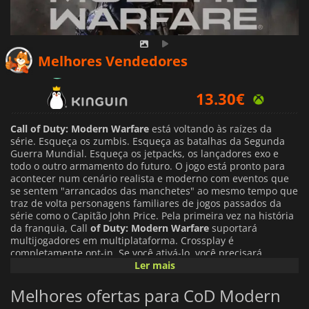
12.36
€
Melhores Vendedores
13.30
€
13.42
€
Call of Duty: Modern Warfare
está voltando às raízes da
série. Esqueça os zumbis. Esqueça as batalhas da Segunda
Guerra Mundial. Esqueça os jetpacks, os lançadores exo e
todo o outro armamento do futuro. O jogo está pronto para
acontecer num cenário realista e moderno com eventos que
se sentem "arrancados das manchetes" ao mesmo tempo que
traz de volta personagens familiares de jogos passados da
série como o Capitão John Price. Pela primeira vez na história
da franquia, Call
of Duty: Modern Warfare
suportará
multijogadores em multiplataforma. Crossplay é
completamente opt-in. Se você ativá-lo, você precisará
vincular uma conta Call of Duty para formar uma lista de
Ler mais
amigos agnósticos de plataforma, não muito diferente das
listas de amigos Epic em Fortnite. Crossplay é suportado em
Melhores ofertas para CoD Modern
todos os modos multiplayer, exceto Torneios Classificados e