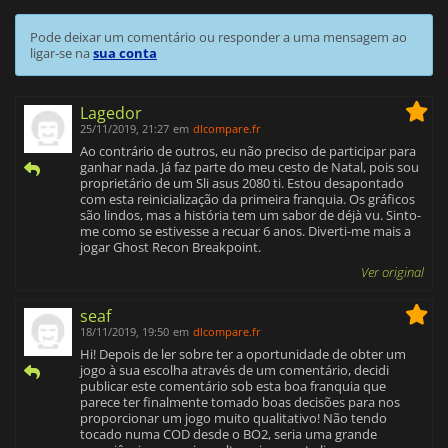
Pode deixar um comentário ou responder a uma mensagem ao
ligar-se na
sua conta
Lagedor
25/11/2019, 21:27
em
dlcompare.fr
Ao contrário de outros, eu não preciso de participar para
ganhar nada. Já faz parte do meu cesto de Natal, pois sou
proprietário de um Sli asus 2080 ti. Estou desapontado
com esta reinicialização da primeira franquia. Os gráficos
são lindos, mas a história tem um sabor de déjà vu. Sinto-
me como se estivesse a recuar 6 anos. Diverti-me mais a
jogar Ghost Recon Breakpoint.
Ver original
seaf
18/11/2019, 19:50
em
dlcompare.fr
Hi! Depois de ler sobre ter a oportunidade de obter um
jogo à sua escolha através de um comentário, decidi
publicar este comentário sob esta boa franquia que
parece ter finalmente tomado boas decisões para nos
proporcionar um jogo muito qualitativo! Não tendo
tocado numa COD desde o BO2, seria uma grande