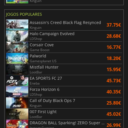
Kinguin
JOGOS POPULARES
Assassin's Creed Black Flag Resynced
37.75€
Kinguin
Halo Campaign Evolved
28.68€
LDShop
Corsair Cove
16.77€
Game Boost
Palworld
18.20€
Gamesplanet US
Mistfall Hunter
15.95€
LootBar
EA SPORTS FC 27
45.73€
Eneba
Forza Horizon 6
40.35€
LDShop
Call of Duty Black Ops 7
25.80€
Kinguin
007 First Light
45.02€
LootBar
DRAGON BALL Sparking! ZERO Super Limit Breaking NEO
26.99€
Instant Gaming