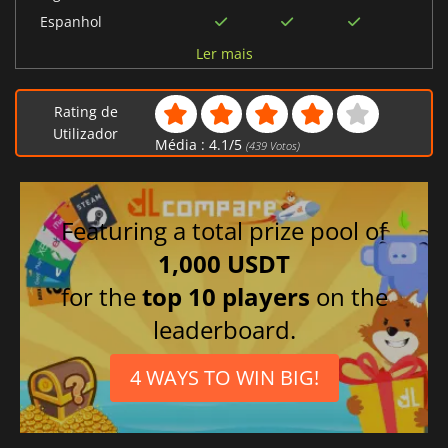
Espanhol
Japonês
Ler mais
Polonês
Coreano
Rating de
Árabe
Utilizador
Média :
4.1
/
5
(
439
Votos)
Francês
Português brasileiro
Alemão
Featuring a total prize pool of
Russo
1,000 USDT
Chinês tradicional
for the
top 10 players
on the
Italiano
leaderboard.
4 WAYS TO WIN BIG!