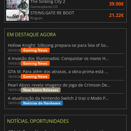
The Sinking City 2
39.00€
Gamesplanet US
STEINS;GATE RE BOOT
21.22€
Kinguin
EM DESTAQUE AGORA
Hollow Knight: Silksong prepara-se para Sea of Sorrow com um patch
Gaming News
20/03/26
A Invasão dos Illuminados: Conquistar os novos Helldivers 2 Atualização!
Gaming News
19/03/26
GTA VI: Para além dos atrasos, a obra-prima está quase a chegar
Gaming News
18/03/26
Pearl Abyss revela imagens de jogo de Crimson Desert para a PS5
New Game Releases
18/03/26
A atualização da Nintendo Switch 2 traz o Modo Portátil aos jogos mais antigos da Switch
Notícias de Hardware
18/03/26
NOTÍCIAS, OPORTUNIDADES