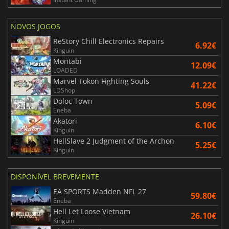
NOVOS JOGOS
ReStory Chill Electronics Repairs
6.92€
Kinguin
Montabi
12.09€
LOADED
Marvel Tokon Fighting Souls
41.22€
LDShop
Doloc Town
5.09€
Eneba
Akatori
6.10€
Kinguin
HellSlave 2 Judgment of the Archon
5.25€
Kinguin
DISPONÍVEL BREVEMENTE
EA SPORTS Madden NFL 27
59.80€
Eneba
Hell Let Loose Vietnam
26.10€
Kinguin