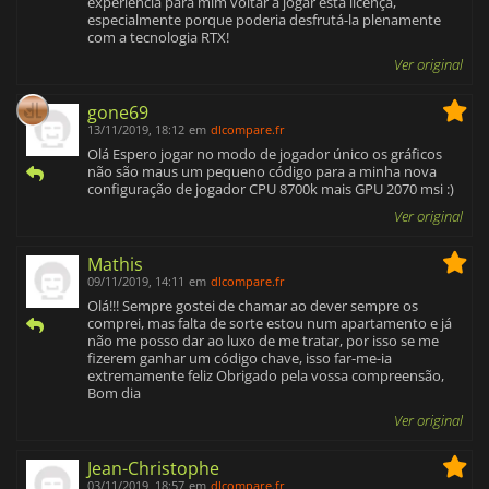
experiência para mim voltar a jogar esta licença,
especialmente porque poderia desfrutá-la plenamente
com a tecnologia RTX!
Ver original
gone69
13/11/2019, 18:12
em
dlcompare.fr
Olá Espero jogar no modo de jogador único os gráficos
não são maus um pequeno código para a minha nova
configuração de jogador CPU 8700k mais GPU 2070 msi :)
Ver original
Mathis
09/11/2019, 14:11
em
dlcompare.fr
Olá!!! Sempre gostei de chamar ao dever sempre os
comprei, mas falta de sorte estou num apartamento e já
não me posso dar ao luxo de me tratar, por isso se me
fizerem ganhar um código chave, isso far-me-ia
extremamente feliz Obrigado pela vossa compreensão,
Bom dia
Ver original
Jean-Christophe
03/11/2019, 18:57
em
dlcompare.fr