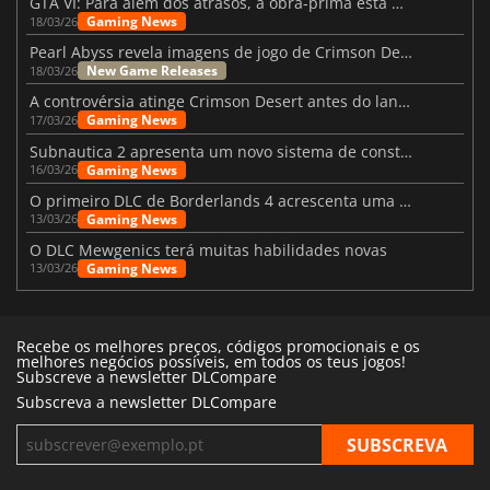
GTA VI: Para além dos atrasos, a obra-prima está quase a chegar
Gaming News
18/03/26
Pearl Abyss revela imagens de jogo de Crimson Desert para a PS5
New Game Releases
18/03/26
A controvérsia atinge Crimson Desert antes do lançamento
Gaming News
17/03/26
Subnautica 2 apresenta um novo sistema de construção de bases
Gaming News
16/03/26
O primeiro DLC de Borderlands 4 acrescenta uma nova personagem e muito mais
Gaming News
13/03/26
O DLC Mewgenics terá muitas habilidades novas
Gaming News
13/03/26
Recebe os melhores preços, códigos promocionais e os
melhores negócios possíveis, em todos os teus jogos!
Subscreve a newsletter DLCompare
Subscreva a newsletter DLCompare