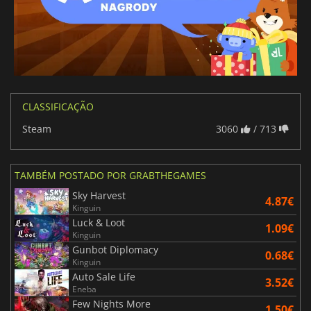
CLASSIFICAÇÃO
Steam
3060
/ 713
TAMBÉM POSTADO POR GRABTHEGAMES
Sky Harvest
4.87€
Kinguin
Luck & Loot
1.09€
Kinguin
Gunbot Diplomacy
0.68€
Kinguin
Auto Sale Life
3.52€
Eneba
Few Nights More
1.50€