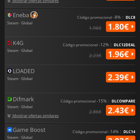
tenha uma experiência relaxada ou jogue no modo difícil
Mostrar ofertas similares
onde cada pequena decisão tem consequências terríveis. Há
ainda um modo mais desafiante, onde terá um limite de
Eneba
-8% :
tempo, ou modo permadeath, onde não será capaz de
Código promocional
DLC8
ressuscitar gladiadores caídos.
Steam · Global
1.80€
1.96€
K4G
-12% :
Código promocional
DLC12DEAL
Steam · Global
1.96€
2.23€
LOADED
2.39€
Steam · Global
Difmark
-15% :
Código promocional
DLCOMPARE
Steam · Global
2.43€
2.86€
Mostrar ofertas similares
Game Boost
-14% :
Código promocional
DLC14
Steam · Global