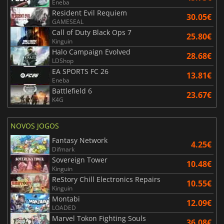
Eneba
Resident Evil Requiem
30.05€
GAMESEAL
Call of Duty Black Ops 7
25.80€
Kinguin
Halo Campaign Evolved
28.68€
LDShop
EA SPORTS FC 26
13.81€
Eneba
Battlefield 6
23.67€
K4G
NOVOS JOGOS
Fantasy Network
4.25€
Difmark
Sovereign Tower
10.48€
Kinguin
ReStory Chill Electronics Repairs
10.55€
Kinguin
Montabi
12.09€
LOADED
Marvel Tokon Fighting Souls
36.08€