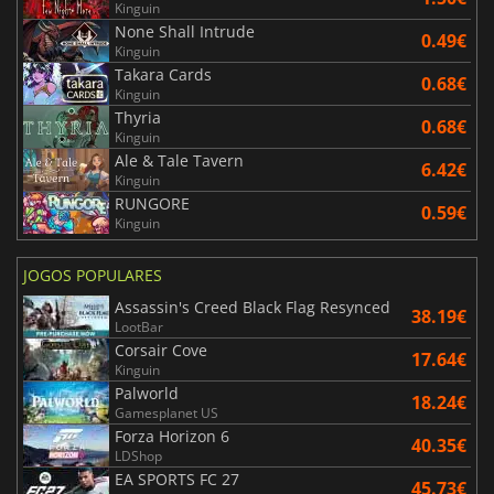
Kinguin
None Shall Intrude
0.49€
Kinguin
Takara Cards
0.68€
Kinguin
Thyria
0.68€
Kinguin
Ale & Tale Tavern
6.42€
Kinguin
RUNGORE
0.59€
Kinguin
JOGOS POPULARES
Assassin's Creed Black Flag Resynced
38.19€
LootBar
Corsair Cove
17.64€
Kinguin
Palworld
18.24€
Gamesplanet US
Forza Horizon 6
40.35€
LDShop
EA SPORTS FC 27
45.73€