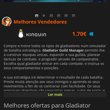
1.70
€
Melhores Vendedores
1.80
€
6.62
€
Compre e treine todos os tipos de gladiadores num simulador
de batalha estratégica.
Gladiator Guild Manager
permitir-lhe-
á construir equipas únicas, expandir a sua guilda, planear
tácticas de combate, e progredir através de campeonatos.
Escolha qual gladiador entrar em cada combate, e instrua os
seus comportamentos e posições.
A sua estratégia irá determinar o resultado de cada batalha.
Preste muita atenção aos seus inimigos e aprenda os seus
movimentos a fim de os contrariar com facilidade. Os seus
principais objectivos são conquistar arenas, subir de posto, e
Ler mais
ganhar campeonatos mensais. O jogo permite-lhe formar
equipas únicas à medida que avança através dele. Expanda
Melhores ofertas para Gladiator
as fileiras do seu grémio e contrate vários tipos de
gladiadores, desde magos, batidas, rangers, guerreiros, e