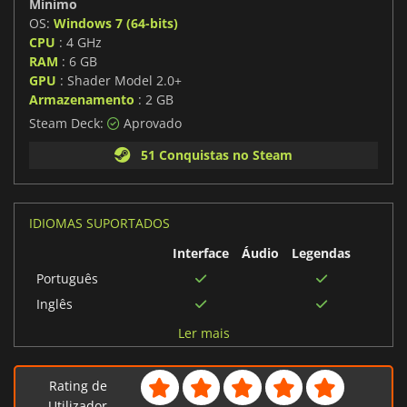
Mínimo
OS:
Windows 7 (64-bits)
CPU
: 4 GHz
RAM
: 6 GB
GPU
: Shader Model 2.0+
Armazenamento
: 2 GB
Steam Deck:
Aprovado
51 Conquistas no Steam
IDIOMAS SUPORTADOS
Interface
Áudio
Legendas
Português
Inglês
Polonês
Ler mais
Japonês
Coreano
Rating de
Português brasileiro
Utilizador