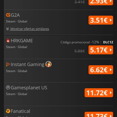
2.93€
3.41€
G2A
3.51€
Steam · Global
Mostrar ofertas similares
HRKGAME
-12% :
Código promocional
DLC12
Steam · Global
5.17€
5.88€
Instant Gaming
6.62€
Steam · Global
Gamesplanet US
11.72€
Steam · Global
Fanatical
11.73€