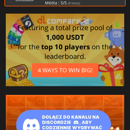
Média :
5
/
5
(
8
Votos)
Francês
Chinês simplificado
Turco
Featuring a total prize pool of
Italiano
1,000 USDT
Russo
for the
top 10 players
on the
Alemão
leaderboard.
Espanhol
Tcheco
4 WAYS TO WIN BIG!