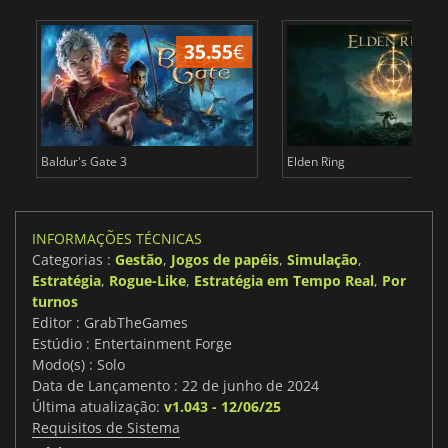
35.55
€
4
Baldur's Gate 3
Elden Ring
INFORMAÇÕES TÉCNICAS
Categorias :
Gestão
,
Jogos de papéis
,
Simulação
,
Estratégia
,
Rogue-Like
,
Estratégia em Tempo Real
,
Por
turnos
Editor : GrabTheGames
Estúdio : Entertainment Forge
Modo(s) : Solo
Data de Lançamento : 22 de junho de 2024
Última atualização:
v1.043 - 12/06/25
Requisitos de Sistema