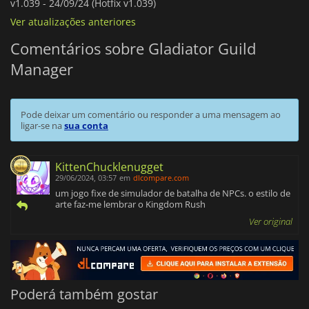
v1.039 -
24/09/24 (Hotfix v1.039)
Ver atualizações anteriores
Comentários sobre Gladiator Guild
Manager
Pode deixar um comentário ou responder a uma mensagem ao
ligar-se na
sua conta
KittenChucklenugget
29/06/2024, 03:57
em
dlcompare.com
um jogo fixe de simulador de batalha de NPCs. o estilo de
arte faz-me lembrar o Kingdom Rush
Ver original
Poderá também gostar