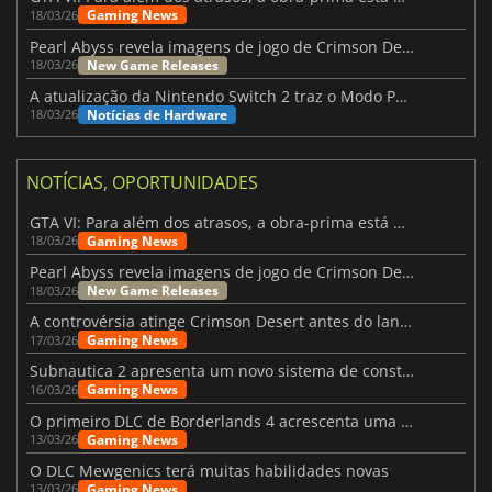
Gaming News
18/03/26
Pearl Abyss revela imagens de jogo de Crimson Desert para a PS5
New Game Releases
18/03/26
A atualização da Nintendo Switch 2 traz o Modo Portátil aos jogos mais antigos da Switch
Notícias de Hardware
18/03/26
NOTÍCIAS, OPORTUNIDADES
GTA VI: Para além dos atrasos, a obra-prima está quase a chegar
Gaming News
18/03/26
Pearl Abyss revela imagens de jogo de Crimson Desert para a PS5
New Game Releases
18/03/26
A controvérsia atinge Crimson Desert antes do lançamento
Gaming News
17/03/26
Subnautica 2 apresenta um novo sistema de construção de bases
Gaming News
16/03/26
O primeiro DLC de Borderlands 4 acrescenta uma nova personagem e muito mais
Gaming News
13/03/26
O DLC Mewgenics terá muitas habilidades novas
Gaming News
13/03/26