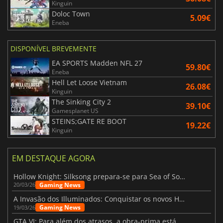
Kinguin
Doloc Town
5.09€
Eneba
DISPONÍVEL BREVEMENTE
EA SPORTS Madden NFL 27
59.80€
Eneba
Hell Let Loose Vietnam
26.08€
Kinguin
The Sinking City 2
39.10€
Gamesplanet US
STEINS;GATE RE BOOT
19.22€
Kinguin
EM DESTAQUE AGORA
Hollow Knight: Silksong prepara-se para Sea of Sorrow com um patch
Gaming News
20/03/26
A Invasão dos Illuminados: Conquistar os novos Helldivers 2 Atualização!
Gaming News
19/03/26
GTA VI: Para além dos atrasos, a obra-prima está quase a chegar