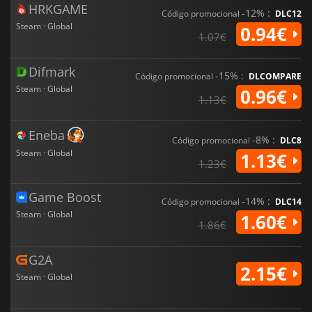
HRKGAME
-12% :
Código promocional
DLC12
Steam · Global
0.94€
1.07€
Difmark
-15% :
Código promocional
DLCOMPARE
Steam · Global
0.96€
1.13€
Eneba
-8% :
Código promocional
DLC8
Steam · Global
1.13€
1.23€
Game Boost
-14% :
Código promocional
DLC14
Steam · Global
1.60€
1.86€
G2A
2.15€
Steam · Global