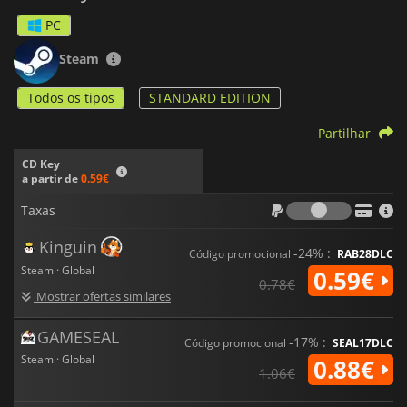
PC
Steam
Todos os tipos
STANDARD EDITION
Partilhar
CD Key
a partir de
0.59€
Taxas
Taxas
Kinguin
-24% :
Código promocional
RAB28DLC
Steam · Global
0.59€
0.78€
Mostrar ofertas similares
GAMESEAL
-17% :
Código promocional
SEAL17DLC
Steam · Global
0.88€
1.06€