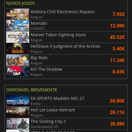
NOVOS JOGOS
ReStory Chill Electronics Repairs
7.95€
Kinguin
Montabi
12.09€
LOADED
Marvel Tokon Fighting Souls
45.52€
Kinguin
HellSlave II Judgment of the Archon
5.40€
Kinguin
Big Walk
11.34€
Kinguin
Kill The Shadow
6.63€
Kinguin
DISPONÍVEL BREVEMENTE
EA SPORTS Madden NFL 27
59.80€
Eneba
Hell Let Loose Vietnam
26.11€
Kinguin
The Sinking City 2
38.98€
Gamesplanet US