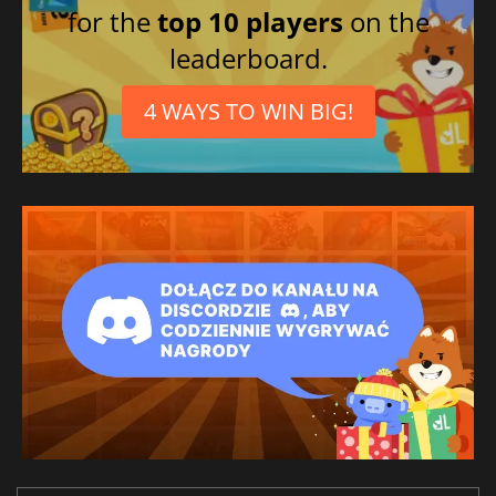
for the
top 10 players
on the
leaderboard.
4 WAYS TO WIN BIG!