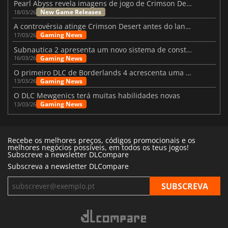
Pearl Abyss revela imagens de jogo de Crimson Desert para a PS5
New Game Releases
18/03/26
A controvérsia atinge Crimson Desert antes do lançamento
Gaming News
17/03/26
Subnautica 2 apresenta um novo sistema de construção de bases
Gaming News
16/03/26
O primeiro DLC de Borderlands 4 acrescenta uma nova personagem e muito mais
Gaming News
13/03/26
O DLC Mewgenics terá muitas habilidades novas
Gaming News
13/03/26
Recebe os melhores preços, códigos promocionais e os
melhores negócios possíveis, em todos os teus jogos!
Subscreve a newsletter DLCompare
Subscreva a newsletter DLCompare