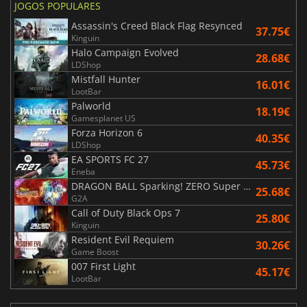
JOGOS POPULARES
Assassin's Creed Black Flag Resynced
37.75€
Kinguin
Halo Campaign Evolved
28.68€
LDShop
Mistfall Hunter
16.01€
LootBar
Palworld
18.19€
Gamesplanet US
Forza Horizon 6
40.35€
LDShop
EA SPORTS FC 27
45.73€
Eneba
DRAGON BALL Sparking! ZERO Super Limit Breaking NEO
25.68€
G2A
Call of Duty Black Ops 7
25.80€
Kinguin
Resident Evil Requiem
30.26€
Game Boost
007 First Light
45.17€
LootBar