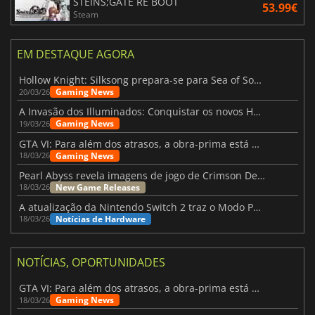
STEINS;GATE RE BOOT
53.99€
Steam
EM DESTAQUE AGORA
Hollow Knight: Silksong prepara-se para Sea of Sorrow com um patch
Gaming News
20/03/26
A Invasão dos Illuminados: Conquistar os novos Helldivers 2 Atualização!
Gaming News
19/03/26
GTA VI: Para além dos atrasos, a obra-prima está quase a chegar
Gaming News
18/03/26
Pearl Abyss revela imagens de jogo de Crimson Desert para a PS5
New Game Releases
18/03/26
A atualização da Nintendo Switch 2 traz o Modo Portátil aos jogos mais antigos da Switch
Notícias de Hardware
18/03/26
NOTÍCIAS, OPORTUNIDADES
GTA VI: Para além dos atrasos, a obra-prima está quase a chegar
Gaming News
18/03/26