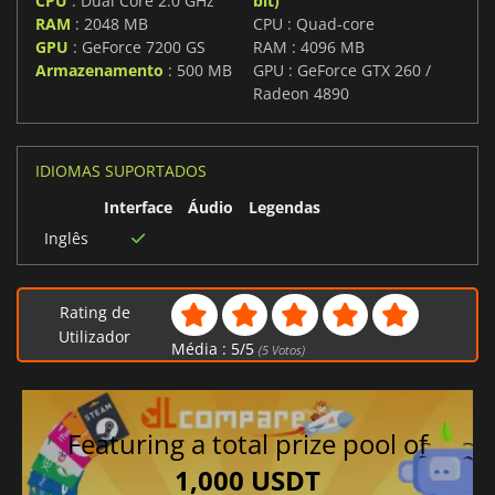
CPU
: Dual Core 2.0 GHz
bit)
RAM
: 2048 MB
CPU : Quad-core
GPU
: GeForce 7200 GS
RAM : 4096 MB
Armazenamento
: 500 MB
GPU : GeForce GTX 260 /
Radeon 4890
IDIOMAS SUPORTADOS
Interface
Áudio
Legendas
Inglês
Rating de
Utilizador
Média :
5
/
5
(
5
Votos)
Featuring a total prize pool of
1,000 USDT