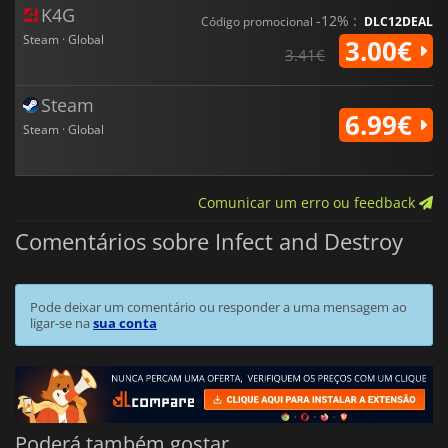
K4G
-12% :
Código promocional
DLC12DEAL
Steam · Global
3.00€
3.41€
Steam
6.99€
Steam · Global
Comunicar um erro ou feedback
Comentários sobre Infect and Destroy
Pode deixar um comentário ou responder a uma mensagem ao
ligar-se na
sua conta
Poderá também gostar