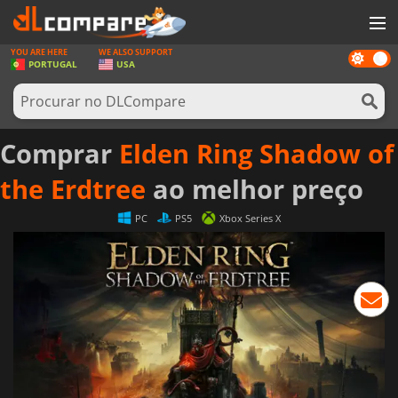
YOU ARE HERE
WE ALSO SUPPORT
Dark
JOGOS
PORTUGAL
USA
mode
GAME CARDS
SOFTWARE
Comprar
Elden Ring Shadow of
REWARDS
the Erdtree
ao melhor preço
HARDWARE
PC
PS5
Xbox Series X
NOTÍCIAS
ENTRAR OU REGISTAR