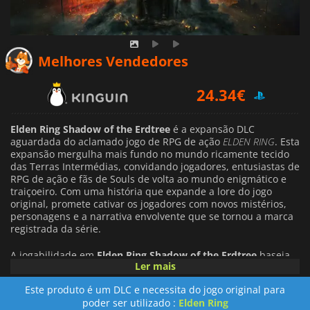
22.76
€
Melhores Vendedores
24.34
€
31.49
€
Elden Ring Shadow of the Erdtree
é a expansão DLC
aguardada do aclamado jogo de RPG de ação
ELDEN RING
. Esta
expansão mergulha mais fundo no mundo ricamente tecido
das Terras Intermédias, convidando jogadores, entusiastas de
RPG de ação e fãs de Souls de volta ao mundo enigmático e
traiçoeiro. Com uma história que expande a lore do jogo
original, promete cativar os jogadores com novos mistérios,
personagens e a narrativa envolvente que se tornou a marca
registrada da série.
A jogabilidade em
Elden Ring Shadow of the Erdtree
baseia-
Ler mais
se na sólida fundação de seu antecessor, oferecendo aos
jogadores uma experiência ainda mais intensa através de
Este produto é um DLC e necessita do jogo original para
mecânicas aprimoradas, novas habilidades, armas e magia.
poder ser utilizado :
Elden Ring
Veteranos e novatos serão desafiados por inimigos inéditos e