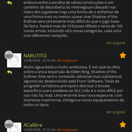
embora entre a escolha de várias construções e um
caminho de descoberta do Interregnum deixado nas
mãos dos jogadores haja uma forma de o enfrentar de
uma forma mais ou menos suave, mas Shadow of the
Erdtree será certamente mais difícil do que o jogo base.
De facto, haverá mais de 10 bosses difíceis e cerca de 100
novas armas, incluindo oito novas categorias, cada uma
com diferentes variações.
Ver original
NARUTITO
12/06/2024, 16:13
em
dlcompare.es
Muito aguardada e muito ambiciosa. É isso que eu diria
sobre a única expansão de Elden Ring, Shadow of the
Erdtree. Este será o conteúdo adicional mais substancial
alguma vez desenvolvido pela From Software. Terás de
progredir na história principal e derrotar 2 bosses
específicos para acederes ao DLC (não é o mais difícil, por
isso não faz mal). Uma enorme área nova espera-te, com
inúmeras masmorras, inimigos e novos equipamentos de
todos os tipos.
Ver original
ACalibre
12/06/2024, 16:12
em
dlcompare.es