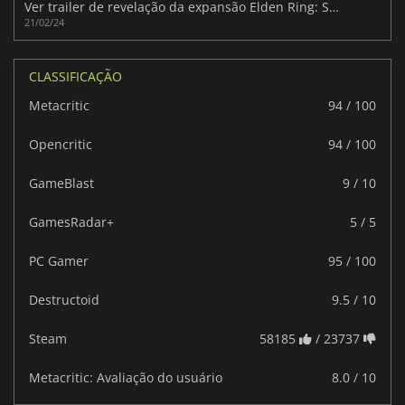
Ver trailer de revelação da expansão Elden Ring: Shadow of the Erdtree
21/02/24
CLASSIFICAÇÃO
Metacritic
94 / 100
Opencritic
94 / 100
GameBlast
9 / 10
GamesRadar+
5 / 5
PC Gamer
95 / 100
Destructoid
9.5 / 10
Steam
58185
/ 23737
Metacritic: Avaliação do usuário
8.0 / 10