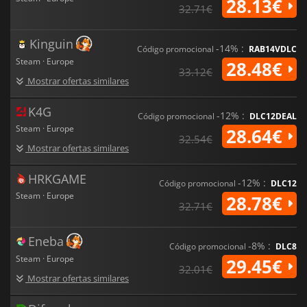
28.13€
32.71€
Kinguin
-14% :
Código promocional
RAB14VDLC
Steam · Europe
28.48€
33.12€
Mostrar ofertas similares
K4G
-12% :
Código promocional
DLC12DEAL
Steam · Europe
28.64€
32.54€
Mostrar ofertas similares
HRKGAME
-12% :
Código promocional
DLC12
Steam · Europe
28.78€
32.71€
Eneba
-8% :
Código promocional
DLC8
Steam · Europe
29.45€
32.01€
Mostrar ofertas similares