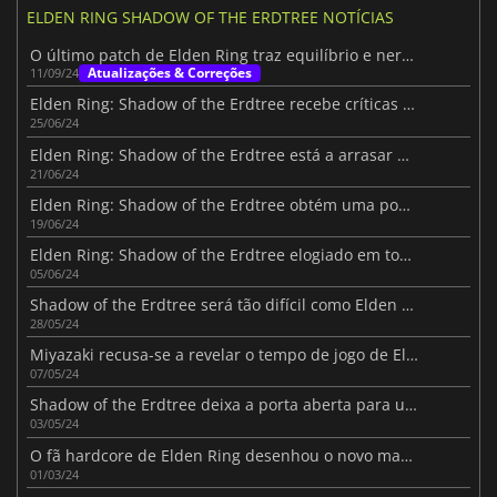
ELDEN RING SHADOW OF THE ERDTREE NOTÍCIAS
O último patch de Elden Ring traz equilíbrio e nerfs para o chefe final de Shadow of the Erdtree
Atualizações & Correções
11/09/24
Elden Ring: Shadow of the Erdtree recebe críticas mistas no Steam
25/06/24
Elden Ring: Shadow of the Erdtree está a arrasar nas tabelas do Steam
21/06/24
Elden Ring: Shadow of the Erdtree obtém uma pontuação fantástica no Metacritic
19/06/24
Elden Ring: Shadow of the Erdtree elogiado em todas as análises
05/06/24
Shadow of the Erdtree será tão difícil como Elden Ring
28/05/24
Miyazaki recusa-se a revelar o tempo de jogo de Elden Ring: Shadow of the Erdtree
07/05/24
Shadow of the Erdtree deixa a porta aberta para uma sequela de Elden Ring
03/05/24
O fã hardcore de Elden Ring desenhou o novo mapa DLC apenas a partir de um trailer de 4 minutos
01/03/24