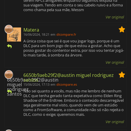
serem NPCs amigáveis enquanto seguimos Miqulla na
sua viagem. Tendo em conta o seu cabelo ruivo e a forma
como chama pela sua mãe, Messm
Ver original
Matera
16/06/2024, 18:21
em
dlcompare.fr
A única coisa que sei é que vou jogar logo, porque é um
DLC para um bom jogo de que estou a gostar. Acho que
posso gostar do contentor extra, por isso vou tentar jogá-
lo mais tarde, à sombra da árvore.
Ver original
6650b9aeb29f2@austin miguel rodriguez
santos
15/06/2024, 17:13
em
dlcompare.es
Não sei quanto a vocês, mas não me lembro de nenhum
DLC que tenha gerado tanta expetativa como Elden Ring
Shadow of the Erdtree. Embora o conteúdo descarregável
seja geralmente mal visto, quando vem de um estúdio
como a FromSoftware, a comunidade não só não rejeita o
DLC, como o exige; queremos mais.
Ver original