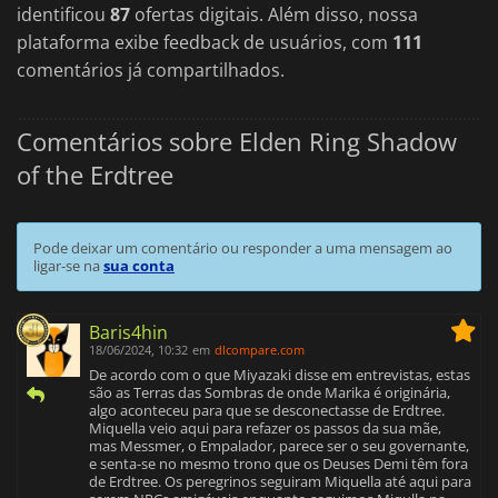
identificou
87
ofertas digitais. Além disso, nossa
plataforma exibe feedback de usuários, com
111
comentários já compartilhados.
Comentários sobre Elden Ring Shadow
of the Erdtree
Pode deixar um comentário ou responder a uma mensagem ao
ligar-se na
sua conta
Baris4hin
18/06/2024, 10:32
em
dlcompare.com
De acordo com o que Miyazaki disse em entrevistas, estas
são as Terras das Sombras de onde Marika é originária,
algo aconteceu para que se desconectasse de Erdtree.
Miquella veio aqui para refazer os passos da sua mãe,
mas Messmer, o Empalador, parece ser o seu governante,
e senta-se no mesmo trono que os Deuses Demi têm fora
de Erdtree. Os peregrinos seguiram Miquella até aqui para