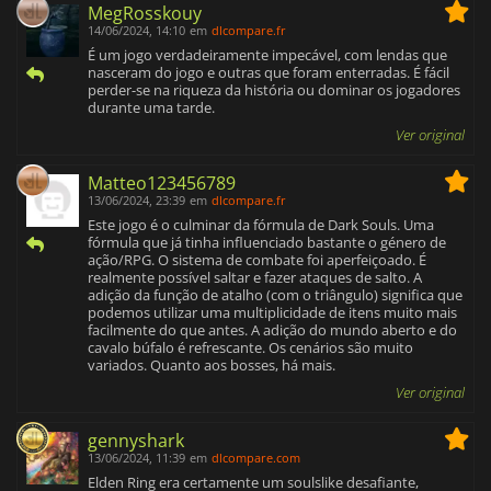
MegRosskouy
14/06/2024, 14:10
em
dlcompare.fr
É um jogo verdadeiramente impecável, com lendas que
nasceram do jogo e outras que foram enterradas. É fácil
perder-se na riqueza da história ou dominar os jogadores
durante uma tarde.
Ver original
Matteo123456789
13/06/2024, 23:39
em
dlcompare.fr
Este jogo é o culminar da fórmula de Dark Souls. Uma
fórmula que já tinha influenciado bastante o género de
ação/RPG. O sistema de combate foi aperfeiçoado. É
realmente possível saltar e fazer ataques de salto. A
adição da função de atalho (com o triângulo) significa que
podemos utilizar uma multiplicidade de itens muito mais
facilmente do que antes. A adição do mundo aberto e do
cavalo búfalo é refrescante. Os cenários são muito
variados. Quanto aos bosses, há mais.
Ver original
gennyshark
13/06/2024, 11:39
em
dlcompare.com
Elden Ring era certamente um soulslike desafiante,