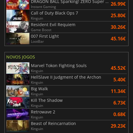
DRAGON BALL Sparking! ZERO Super Limit Breaking NEO
26.99€
Instant Gaming
Call of Duty Black Ops 7
25.80€
Kinguin
Resident Evil Requiem
30.26€
Game Boost
007 First Light
45.16€
LootBar
NOVOS JOGOS
Marvel Tokon Fighting Souls
45.52€
Kinguin
HellSlave II Judgment of the Archon
5.40€
Kinguin
Big Walk
11.34€
Kinguin
Kill The Shadow
6.73€
Kinguin
Retrowave 2
0.68€
Kinguin
Beast of Reincarnation
29.23€
Kinguin