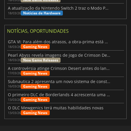
A atualização da Nintendo Switch 2 traz o Modo Portátil aos jogos mais antigos da Switch
Notícias de Hardware
18/03/26
NOTÍCIAS, OPORTUNIDADES
GTA VI: Para além dos atrasos, a obra-prima está quase a chegar
Gaming News
18/03/26
Pearl Abyss revela imagens de jogo de Crimson Desert para a PS5
New Game Releases
18/03/26
A controvérsia atinge Crimson Desert antes do lançamento
Gaming News
17/03/26
Subnautica 2 apresenta um novo sistema de construção de bases
Gaming News
16/03/26
O primeiro DLC de Borderlands 4 acrescenta uma nova personagem e muito mais
Gaming News
13/03/26
O DLC Mewgenics terá muitas habilidades novas
Gaming News
13/03/26