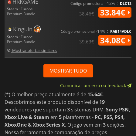
HRKGAME
-12% :
Código promocional
DLC12
Steam · Europe
33.84€
38.46€
Premium Bundle
Kinguin
-14% :
Código promocional
RAB14VDLC
Steam · Europe
34.08€
39.63€
Premium Bundle
Mostrar ofertas similares
MOSTRAR TUDO
Comunicar um erro ou feedback
(*) O melhor preço atualmente é de
15.64€
.
Descobrimos este produto disponível de
19
vendedores que suportam
3
sistemas DRM:
Sony PSN,
Xbox Live & Steam
em
5
plataformas -
PC, PS5, PS4,
XboxOne & Xbox Series X
. O jogo vem em
3
edições.
Nossa ferramenta de comparação de preços