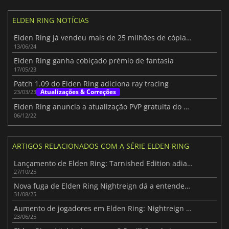
ELDEN RING NOTÍCIAS
Elden Ring já vendeu mais de 25 milhões de cópias em todo o mundo
13/06/24
Elden Ring ganha cobiçado prémio de fantasia
17/05/23
Patch 1.09 do Elden Ring adiciona ray tracing
Atualizações & Correções
23/03/23
Elden Ring anuncia a atualização PVP gratuita do Coliseu
06/12/22
ARTIGOS RELACIONADOS COM A SÉRIE ELDEN RING
Lançamento de Elden Ring: Tarnished Edition adiado para 2026 para otimização
27/10/25
Nova fuga de Elden Ring Nightreign dá a entender um modo interminável de classificação
31/08/25
Aumento de jogadores em Elden Ring: Nightreign após atualização de bosses
23/06/25