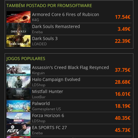
TAMBÉM POSTADO POR FROMSOFTWARE
Armored Core 6 Fires of Rubicon
17.54€
K4G
Dark Souls Remastered
3.49€
Eneba
Dark Souls 3
22.39€
LOADED
JOGOS POPULARES
Assassin's Creed Black Flag Resynced
37.75€
Kinguin
Halo Campaign Evolved
28.68€
LDShop
Mistfall Hunter
16.01€
LootBar
Palworld
18.19€
Gamesplanet US
Forza Horizon 6
40.35€
LDShop
EA SPORTS FC 27
45.73€
Eneba