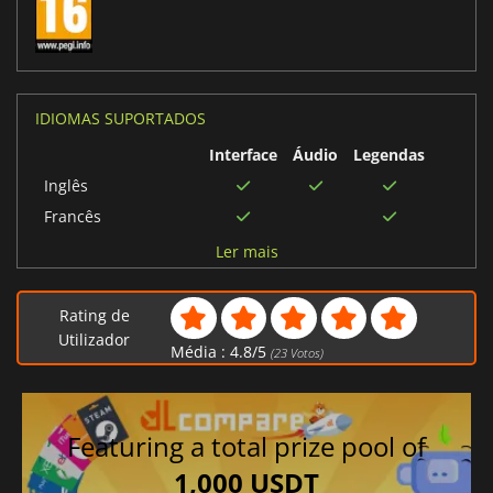
IDIOMAS SUPORTADOS
Interface
Áudio
Legendas
Inglês
Francês
Alemão
Ler mais
Russo
Chinês tradicional
Rating de
Português brasileiro
Utilizador
Média :
4.8
/
5
(
23
Votos)
Polonês
Tailandês
Coreano
Featuring a total prize pool of
Italiano
1,000 USDT