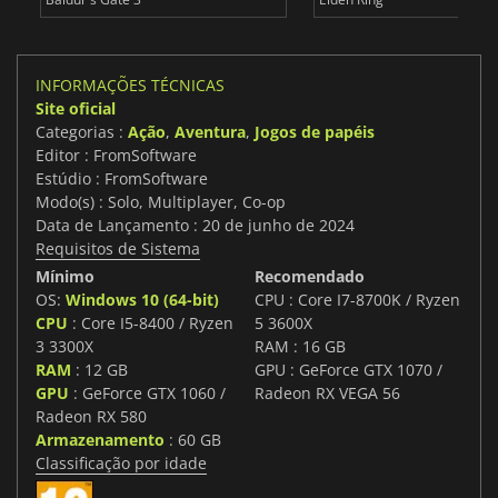
INFORMAÇÕES TÉCNICAS
Site oficial
Categorias :
Ação
,
Aventura
,
Jogos de papéis
Editor : FromSoftware
Estúdio : FromSoftware
Modo(s) : Solo, Multiplayer, Co-op
Data de Lançamento : 20 de junho de 2024
Requisitos de Sistema
Mínimo
Recomendado
OS:
Windows 10 (64-bit)
CPU : Core I7-8700K / Ryzen
CPU
: Core I5-8400 / Ryzen
5 3600X
3 3300X
RAM : 16 GB
RAM
: 12 GB
GPU : GeForce GTX 1070 /
GPU
: GeForce GTX 1060 /
Radeon RX VEGA 56
Radeon RX 580
Armazenamento
: 60 GB
Classificação por idade