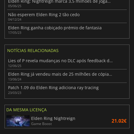
Elden Ring: Nightreign marca 3,5 milhões de jogadores com uma grande revelação
05/06/25
Não esperem Elden Ring 2 tão cedo
04/12/24
Elden Ring ganha cobiçado prémio de fantasia
17/05/23
NOTÍCIAS RELACIONADAS
Lies of P revela mudanças no DLC após feedback dos jogadores
12/06/25
Elden Ring já vendeu mais de 25 milhões de cópias em todo o mundo
13/06/24
Patch 1.09 do Elden Ring adiciona ray tracing
23/03/23
DA MESMA LICENÇA
Elden Ring Nightreign
21.02€
Game Boost