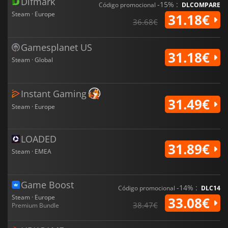
Difmark
-15% :
Código promocional
DLCOMPARE
Steam · Europe
31.18€
36.68€
Gamesplanet US
31.18€
Steam · Global
Instant Gaming
31.49€
Steam · Europe
LOADED
31.89€
Steam · EMEA
Game Boost
-14% :
Código promocional
DLC14
Steam · Europe
33.08€
38.47€
Premium Bundle