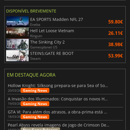
DISPONÍVEL BREVEMENTE
EA SPORTS Madden NFL 27
59.80€
Eneba
Hell Let Loose Vietnam
26.11€
Kinguin
The Sinking City 2
38.98€
Gamesplanet US
STEINS;GATE RE BOOT
53.99€
Steam
EM DESTAQUE AGORA
Hollow Knight: Silksong prepara-se para Sea of Sorrow com um patch
Gaming News
20/03/26
A Invasão dos Illuminados: Conquistar os novos Helldivers 2 Atualização!
Gaming News
19/03/26
GTA VI: Para além dos atrasos, a obra-prima está quase a chegar
Gaming News
18/03/26
Pearl Abyss revela imagens de jogo de Crimson Desert para a PS5
New Game Releases
18/03/26