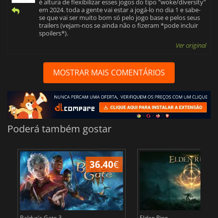
é altura de flexibilizar esses jogos do tipo "woke/diversity"
em 2024. toda a gente vai estar a jogá-lo no dia 1 e sabe-
se que vai ser muito bom só pelo jogo base e pelos seus
trailers (vejam-nos se ainda não o fizeram *pode incluir
spoilers*).
Ver original
MOSTRAR MAIS COMENTÁRIOS
Poderá também gostar
36.40
€
4
Baldur's Gate 3
Elden Ring