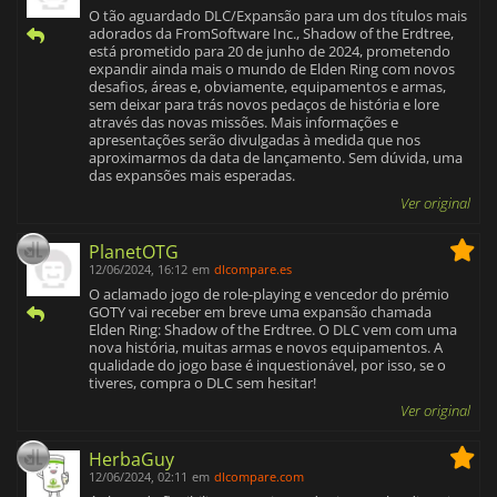
O tão aguardado DLC/Expansão para um dos títulos mais
adorados da FromSoftware Inc., Shadow of the Erdtree,
está prometido para 20 de junho de 2024, prometendo
expandir ainda mais o mundo de Elden Ring com novos
desafios, áreas e, obviamente, equipamentos e armas,
sem deixar para trás novos pedaços de história e lore
através das novas missões. Mais informações e
apresentações serão divulgadas à medida que nos
aproximarmos da data de lançamento. Sem dúvida, uma
das expansões mais esperadas.
Ver original
PlanetOTG
12/06/2024, 16:12
em
dlcompare.es
O aclamado jogo de role-playing e vencedor do prémio
GOTY vai receber em breve uma expansão chamada
Elden Ring: Shadow of the Erdtree. O DLC vem com uma
nova história, muitas armas e novos equipamentos. A
qualidade do jogo base é inquestionável, por isso, se o
tiveres, compra o DLC sem hesitar!
Ver original
HerbaGuy
12/06/2024, 02:11
em
dlcompare.com