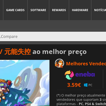
S
GAME CARDS
SOFTWARE
REWARDS
HARDWARE
NOTÍCI
r / 元能失控
ao melhor preço
Melhores Vende
3.59
€
PC
(*) O melhor preço atualmente
vendedores que suportam
3
si
plataformas -
PC, PS4 & Switc