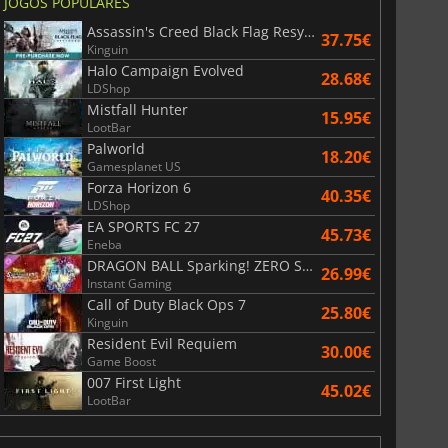
JOGOS POPULARES
Assassin's Creed Black Flag Resynced
37.75€
Kinguin
Halo Campaign Evolved
28.68€
LDShop
Mistfall Hunter
15.95€
LootBar
6.75
€
15.48
€
Palworld
18.20€
Gamesplanet US
Forza Horizon 6
40.35€
LDShop
EA SPORTS FC 27
45.73€
Eneba
War WARHAMMER 3
Lies Of P
DRAGON BALL Sparking! ZERO Super Limit Breaking NEO
26.99€
Instant Gaming
Call of Duty Black Ops 7
25.80€
Kinguin
Resident Evil Requiem
30.00€
Game Boost
007 First Light
45.02€
LootBar