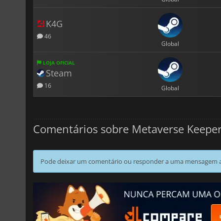
K4G
46
Global
LOJA OFICIAL
Steam
16
Global
Comentários sobre Metaverse Kee
Pode deixar um comentário ou responder a uma mensagem ao