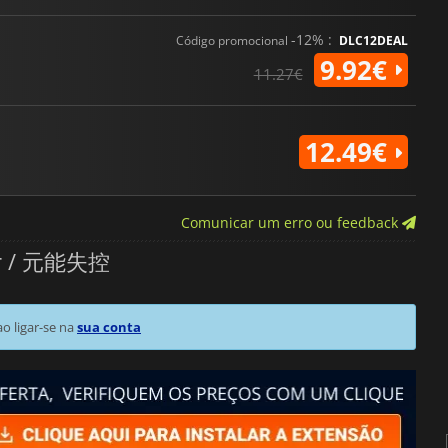
-12% :
Código promocional
DLC12DEAL
9.92€
11.27€
12.49€
Comunicar um erro ou feedback
per / 元能失控
 ligar-se na
sua conta