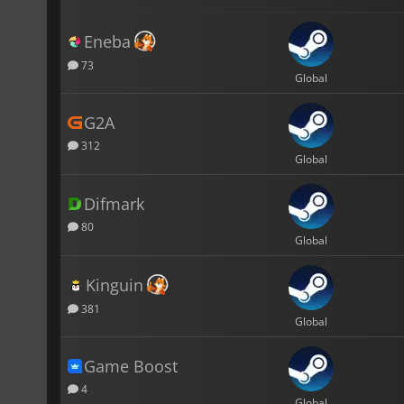
Eneba
73
Global
G2A
312
Global
Difmark
80
Global
Kinguin
381
Global
Game Boost
4
Global