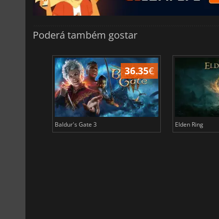
Poderá também gostar
45.02
€
36.35
€
Baldur's Gate 3
Elden Ring