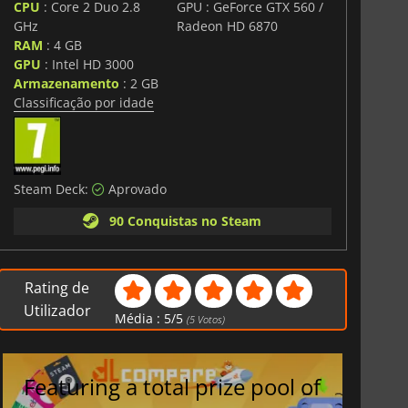
CPU
: Core 2 Duo 2.8
GPU : GeForce GTX 560 /
GHz
Radeon HD 6870
RAM
: 4 GB
GPU
: Intel HD 3000
Armazenamento
: 2 GB
Classificação por idade
Steam Deck:
Aprovado
90 Conquistas no Steam
Rating de
Utilizador
Média :
5
/
5
(
5
Votos)
Featuring a total prize pool of