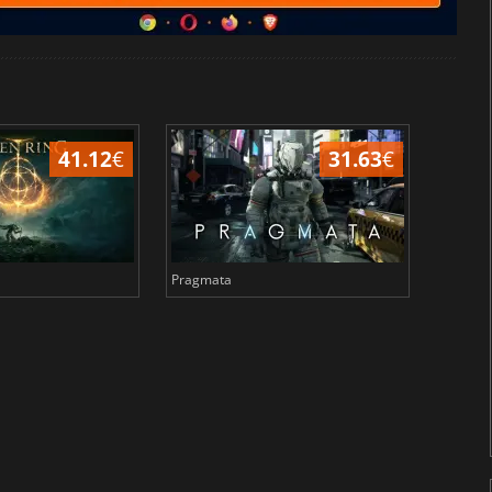
41.12
€
31.63
€
Pragmata
Total 