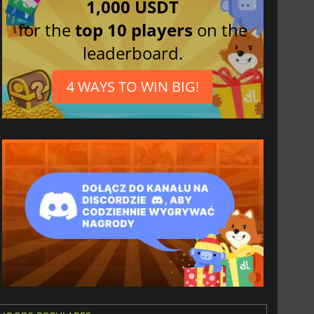
1,000 USDT
for the
top 10 players
on the
leaderboard.
4 WAYS TO WIN BIG!