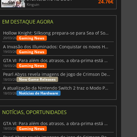
24.76€
Kinguin
EM DESTAQUE AGORA
Hollow Knight: Silksong prepara-se para Sea of Sorrow com um patch
Gaming News
20/03/26
A Invasão dos Illuminados: Conquistar os novos Helldivers 2 Atualização!
Gaming News
19/03/26
GTA VI: Para além dos atrasos, a obra-prima está quase a chegar
Gaming News
18/03/26
Pearl Abyss revela imagens de jogo de Crimson Desert para a PS5
New Game Releases
18/03/26
A atualização da Nintendo Switch 2 traz o Modo Portátil aos jogos mais antigos da Switch
Notícias de Hardware
18/03/26
NOTÍCIAS, OPORTUNIDADES
GTA VI: Para além dos atrasos, a obra-prima está quase a chegar
Gaming News
18/03/26