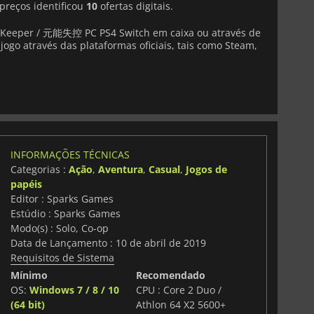
preços identificou
10
ofertas digitais.
Keeper / 元能失控 PC PS4 Switch em caixa ou através de
jogo através das plataformas oficiais, tais como Steam,
INFORMAÇÕES TÉCNICAS
Categorias :
Ação
,
Aventura
,
Casual
,
Jogos de
papéis
Editor : Sparks Games
Estúdio : Sparks Games
Modo(s) : Solo, Co-op
Data de Lançamento : 10 de abril de 2019
Requisitos de Sistema
Mínimo
Recomendado
OS:
Windows 7 / 8 / 10
CPU : Core 2 Duo /
(64 bit)
Athlon 64 X2 5600+