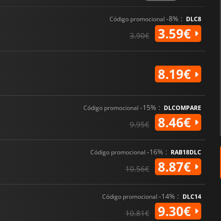
-8% :
Código promocional
DLC8
3.59€
3.90€
8.19€
-15% :
Código promocional
DLCOMPARE
8.46€
9.95€
-16% :
Código promocional
RAB18DLC
8.87€
10.56€
-14% :
Código promocional
DLC14
9.30€
10.81€