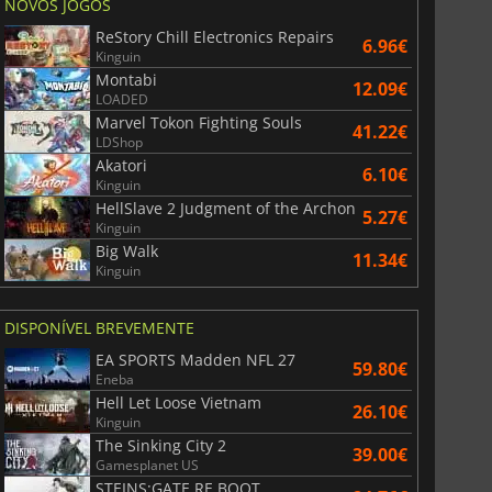
NOVOS JOGOS
ReStory Chill Electronics Repairs
6.96€
Kinguin
Montabi
12.09€
LOADED
Marvel Tokon Fighting Souls
41.22€
LDShop
Akatori
6.10€
Kinguin
HellSlave 2 Judgment of the Archon
5.27€
Kinguin
Big Walk
11.34€
Kinguin
DISPONÍVEL BREVEMENTE
EA SPORTS Madden NFL 27
59.80€
Eneba
Hell Let Loose Vietnam
26.10€
Kinguin
The Sinking City 2
39.00€
Gamesplanet US
STEINS;GATE RE BOOT