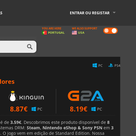
AS
ENTRAR OU REGISTAR
YOU ARE HERE
WE ALSO SUPPORT
Dark
PORTUGAL
USA
mode
PC
PS4
dores
8.87
€
8.19
€
PC
PC
 é de
3.59€
. Descobrimos este produto disponível de
8
stemas DRM:
Steam, Nintendo eShop & Sony PSN
em
3
h
. O jogo vem em edição de Standard Edition. Nossa