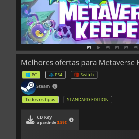
Melhores ofertas para Metavers
PC
PS4
Switch
Steam
Todos os tipos
STANDARD EDITION
CD Key
a partir de
3.59€