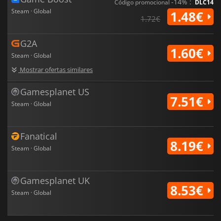
-14% :
Código promocional
DLC14
Steam · Global
1.48€
1.72€
G2A
1.60€
Steam · Global
Mostrar ofertas similares
Gamesplanet US
7.51€
Steam · Global
Fanatical
8.19€
Steam · Global
Gamesplanet UK
8.53€
Steam · Global