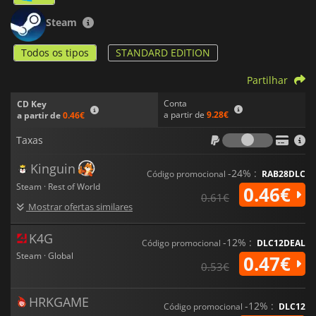
Steam
Todos os tipos
STANDARD EDITION
Partilhar
Conta
CD Key
a partir de
9.28€
a partir de
0.46€
Taxas
Taxas
Kinguin
-24% :
Código promocional
RAB28DLC
Steam · Rest of World
0.46€
0.61€
Mostrar ofertas similares
K4G
-12% :
Código promocional
DLC12DEAL
Steam · Global
0.47€
0.53€
HRKGAME
-12% :
Código promocional
DLC12