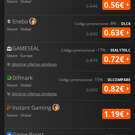
Steam · Global
0.56€
0.64€
Eneba
-8% :
Código promocional
DLC8
Steam · Global
0.63€
0.69€
GAMESEAL
-17% :
Código promocional
SEAL17DLC
Steam · Europe
0.72€
0.87€
Mostrar ofertas similares
Difmark
-15% :
Código promocional
DLCOMPARE
Steam · Global
0.82€
0.97€
Mostrar ofertas similares
Instant Gaming
1.19€
Steam · Global
Game Boost