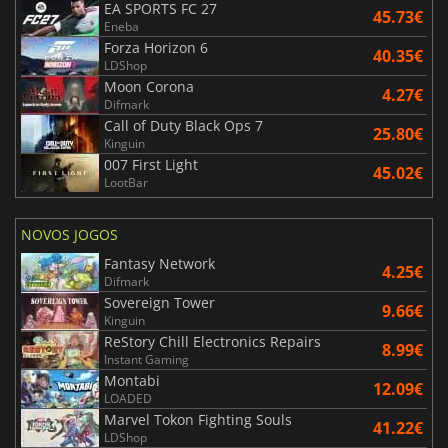
EA SPORTS FC 27
45.73€
Eneba
Forza Horizon 6
40.35€
LDShop
Moon Corona
4.27€
Difmark
Call of Duty Black Ops 7
25.80€
Kinguin
007 First Light
45.02€
LootBar
NOVOS JOGOS
Fantasy Network
4.25€
Difmark
Sovereign Tower
9.66€
Kinguin
ReStory Chill Electronics Repairs
8.99€
Instant Gaming
Montabi
12.09€
LOADED
Marvel Tokon Fighting Souls
41.22€
LDShop