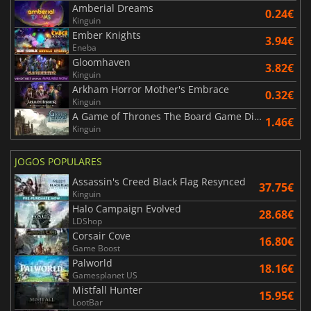
Amberial Dreams
0.24€
Kinguin
Ember Knights
3.94€
Eneba
Gloomhaven
3.82€
Kinguin
Arkham Horror Mother's Embrace
0.32€
Kinguin
A Game of Thrones The Board Game Digital Edition
1.46€
Kinguin
JOGOS POPULARES
Assassin's Creed Black Flag Resynced
37.75€
Kinguin
Halo Campaign Evolved
28.68€
LDShop
Corsair Cove
16.80€
Game Boost
Palworld
18.16€
Gamesplanet US
Mistfall Hunter
15.95€
LootBar