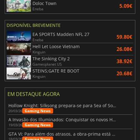
Doloc Town
5.09€
Eneba
DISPONÍVEL BREVEMENTE
EA SPORTS Madden NFL 27
59.80€
Eneba
Hell Let Loose Vietnam
26.08€
Kinguin
The Sinking City 2
38.92€
Gamesplanet US
STEINS;GATE RE BOOT
20.68€
Kinguin
EM DESTAQUE AGORA
Hollow Knight: Silksong prepara-se para Sea of Sorrow com um patch
Gaming News
20/03/26
A Invasão dos Illuminados: Conquistar os novos Helldivers 2 Atualização!
Gaming News
19/03/26
GTA VI: Para além dos atrasos, a obra-prima está quase a chegar
Gaming News
18/03/26