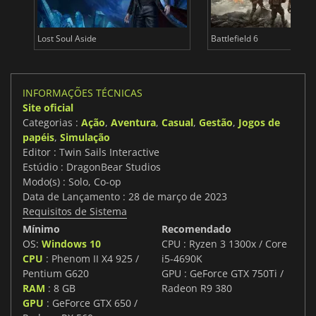
Lost Soul Aside
Battlefield 6
INFORMAÇÕES TÉCNICAS
Site oficial
Categorias :
Ação
,
Aventura
,
Casual
,
Gestão
,
Jogos de
papéis
,
Simulação
Editor : Twin Sails Interactive
Estúdio : DragonBear Studios
Modo(s) : Solo, Co-op
Data de Lançamento : 28 de março de 2023
Requisitos de Sistema
Mínimo
Recomendado
OS:
Windows 10
CPU : Ryzen 3 1300x / Core
CPU
: Phenom II X4 925 /
i5-4690K
Pentium G620
GPU : GeForce GTX 750Ti /
RAM
: 8 GB
Radeon R9 380
GPU
: GeForce GTX 650 /