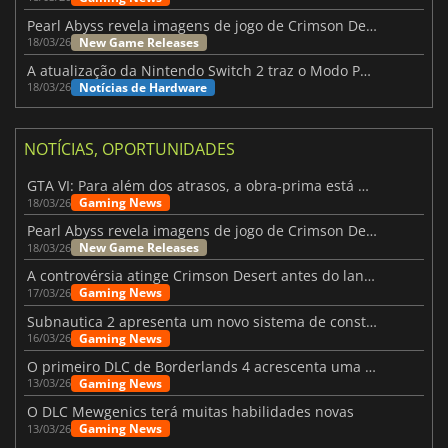
Pearl Abyss revela imagens de jogo de Crimson Desert para a PS5
New Game Releases
18/03/26
A atualização da Nintendo Switch 2 traz o Modo Portátil aos jogos mais antigos da Switch
Notícias de Hardware
18/03/26
NOTÍCIAS, OPORTUNIDADES
GTA VI: Para além dos atrasos, a obra-prima está quase a chegar
Gaming News
18/03/26
Pearl Abyss revela imagens de jogo de Crimson Desert para a PS5
New Game Releases
18/03/26
A controvérsia atinge Crimson Desert antes do lançamento
Gaming News
17/03/26
Subnautica 2 apresenta um novo sistema de construção de bases
Gaming News
16/03/26
O primeiro DLC de Borderlands 4 acrescenta uma nova personagem e muito mais
Gaming News
13/03/26
O DLC Mewgenics terá muitas habilidades novas
Gaming News
13/03/26