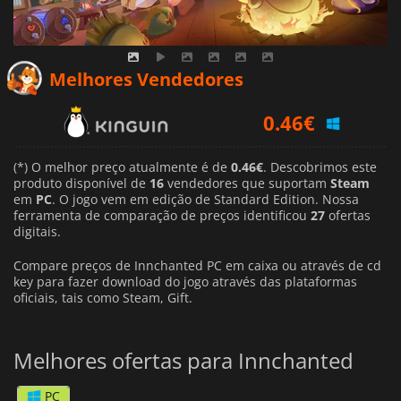
Melhores Vendedores
0.46
€
0.63
€
(*) O melhor preço atualmente é de
0.46€
. Descobrimos este
produto disponível de
16
vendedores que suportam
Steam
em
PC
. O jogo vem em edição de Standard Edition. Nossa
1.19
€
ferramenta de comparação de preços identificou
27
ofertas
digitais.
Compare preços de Innchanted PC em caixa ou através de cd
key para fazer download do jogo através das plataformas
oficiais, tais como Steam, Gift.
Melhores ofertas para Innchanted
PC