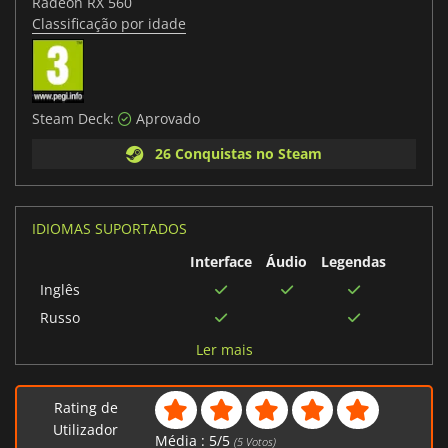
Radeon RX 560
Classificação por idade
Steam Deck:
Aprovado
26 Conquistas no Steam
IDIOMAS SUPORTADOS
Interface
Áudio
Legendas
Inglês
Russo
Alemão
Ler mais
Espanhol
Chinês simplificado
Rating de
Japonês
Utilizador
Média :
5
/
5
(
5
Votos)