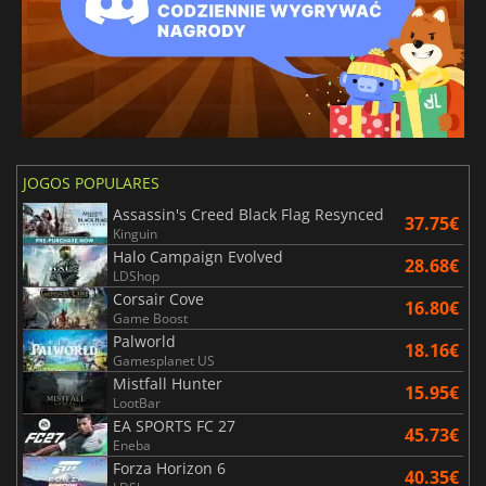
JOGOS POPULARES
Assassin's Creed Black Flag Resynced
37.75€
Kinguin
Halo Campaign Evolved
28.68€
LDShop
Corsair Cove
16.80€
Game Boost
Palworld
18.16€
Gamesplanet US
Mistfall Hunter
15.95€
LootBar
EA SPORTS FC 27
45.73€
Eneba
Forza Horizon 6
40.35€