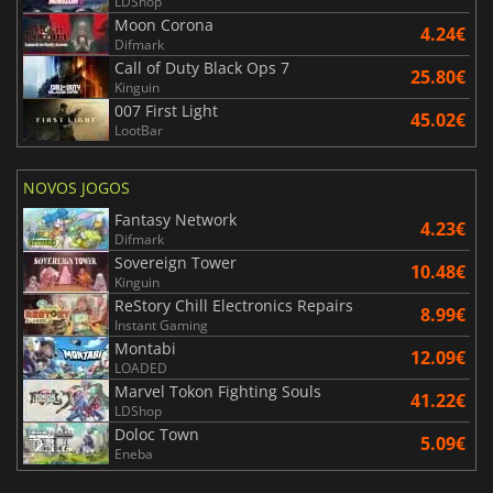
LDShop
Moon Corona
4.24€
Difmark
Call of Duty Black Ops 7
25.80€
Kinguin
007 First Light
45.02€
LootBar
NOVOS JOGOS
Fantasy Network
4.23€
Difmark
Sovereign Tower
10.48€
Kinguin
ReStory Chill Electronics Repairs
8.99€
Instant Gaming
Montabi
12.09€
LOADED
Marvel Tokon Fighting Souls
41.22€
LDShop
Doloc Town
5.09€
Eneba