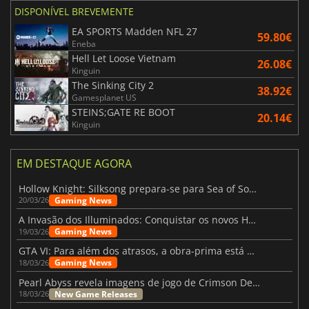
DISPONÍVEL BREVEMENTE
EA SPORTS Madden NFL 27
59.80€
Eneba
Hell Let Loose Vietnam
26.08€
Kinguin
The Sinking City 2
38.92€
Gamesplanet US
STEINS;GATE RE BOOT
20.14€
Kinguin
EM DESTAQUE AGORA
Hollow Knight: Silksong prepara-se para Sea of Sorrow com um patch
Gaming News
20/03/26
A Invasão dos Illuminados: Conquistar os novos Helldivers 2 Atualização!
Gaming News
19/03/26
GTA VI: Para além dos atrasos, a obra-prima está quase a chegar
Gaming News
18/03/26
Pearl Abyss revela imagens de jogo de Crimson Desert para a PS5
New Game Releases
18/03/26