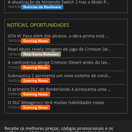
A atualização da Nintendo Switch 2 traz o Modo Portátil aos jogos mais antigos da Switch
Notícias de Hardware
18/03/26
NOTÍCIAS, OPORTUNIDADES
GTA VI: Para além dos atrasos, a obra-prima está quase a chegar
Gaming News
18/03/26
Pearl Abyss revela imagens de jogo de Crimson Desert para a PS5
New Game Releases
18/03/26
A controvérsia atinge Crimson Desert antes do lançamento
Gaming News
17/03/26
Subnautica 2 apresenta um novo sistema de construção de bases
Gaming News
16/03/26
O primeiro DLC de Borderlands 4 acrescenta uma nova personagem e muito mais
Gaming News
13/03/26
O DLC Mewgenics terá muitas habilidades novas
Gaming News
13/03/26
Recebe os melhores preços, códigos promocionais e os