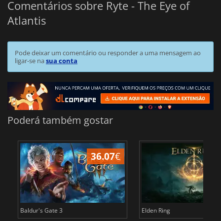
Comentários sobre Ryte - The Eye of
Atlantis
Pode deixar um comentário ou responder a uma mensagem ao
ligar-se na
sua conta
Poderá também gostar
36.07
€
4
Baldur's Gate 3
Elden Ring