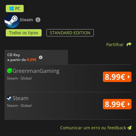
PC
Steam
Todos os tipos
STANDARD EDITION
Partilhar
CD Key
a partir de
8.99€
GreenmanGaming
8.99€
Steam · Global
Steam
8.99€
Steam · Global
Comunicar um erro ou feedback