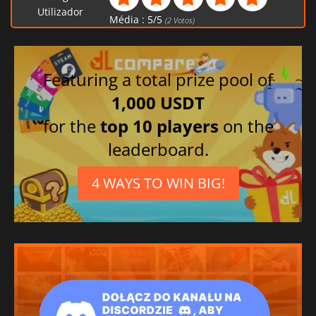
Utilizador
Média :
5
/
5
(
2
Votos)
Featuring a total prize pool of
1,000 USDT
for the
top 10 players
on the
leaderboard.
4 WAYS TO WIN BIG!