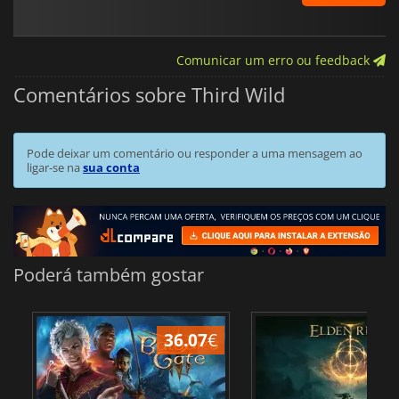
Comunicar um erro ou feedback
Comentários sobre Third Wild
Pode deixar um comentário ou responder a uma mensagem ao
ligar-se na
sua conta
Poderá também gostar
36.07
€
4