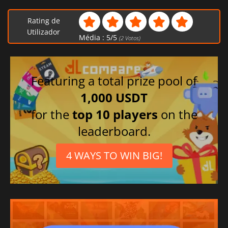
Rating de
Utilizador
Média :
5
/
5
(
2
Votos)
Featuring a total prize pool of
1,000 USDT
for the
top 10 players
on the
leaderboard.
4 WAYS TO WIN BIG!