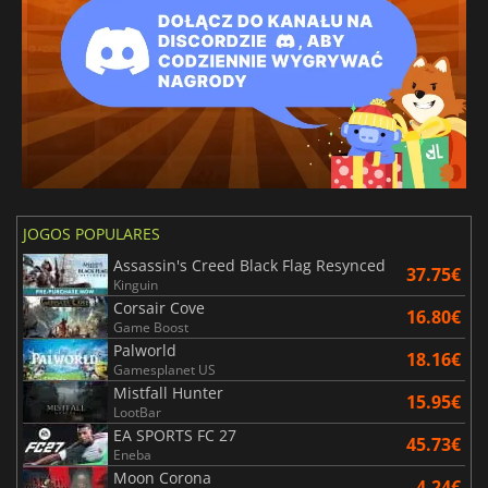
JOGOS POPULARES
Assassin's Creed Black Flag Resynced
37.75€
Kinguin
Corsair Cove
16.80€
Game Boost
Palworld
18.16€
Gamesplanet US
Mistfall Hunter
15.95€
LootBar
EA SPORTS FC 27
45.73€
Eneba
Moon Corona
4.24€