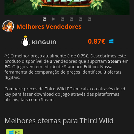
Melhores Vendedores
0.87
€
0.75
€
(*) O melhor preço atualmente é de
0.75€
. Descobrimos este
produto disponível de
3
vendedores que suportam
Steam
em
0.99
€
PC
. O jogo vem em edição de Standard Edition. Nossa
ferramenta de comparação de preços identificou
3
ofertas
digitais.
Compare preços de Third Wild PC em caixa ou através de cd
key para fazer download do jogo através das plataformas
oficiais, tais como Steam.
Melhores ofertas para Third Wild
PC