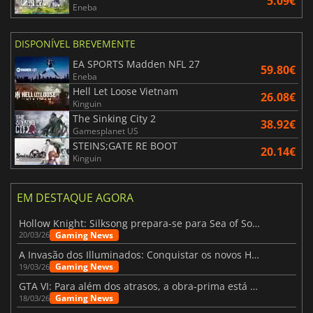
5.09€
Eneba
DISPONÍVEL BREVEMENTE
EA SPORTS Madden NFL 27
59.80€
Eneba
Hell Let Loose Vietnam
26.08€
Kinguin
The Sinking City 2
38.92€
Gamesplanet US
STEINS;GATE RE BOOT
20.14€
Kinguin
EM DESTAQUE AGORA
Hollow Knight: Silksong prepara-se para Sea of Sorrow com um patch
Gaming News
20/03/26
A Invasão dos Illuminados: Conquistar os novos Helldivers 2 Atualização!
Gaming News
19/03/26
GTA VI: Para além dos atrasos, a obra-prima está quase a chegar
Gaming News
18/03/26