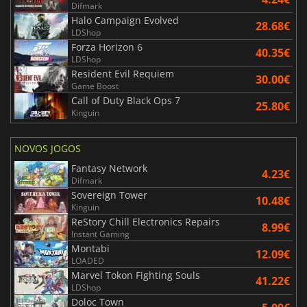
Difmark
Halo Campaign Evolved
28.68€
LDShop
Forza Horizon 6
40.35€
LDShop
Resident Evil Requiem
30.00€
Game Boost
Call of Duty Black Ops 7
25.80€
Kinguin
NOVOS JOGOS
Fantasy Network
4.23€
Difmark
Sovereign Tower
10.48€
Kinguin
ReStory Chill Electronics Repairs
8.99€
Instant Gaming
Montabi
12.09€
LOADED
Marvel Tokon Fighting Souls
41.22€
LDShop
Doloc Town