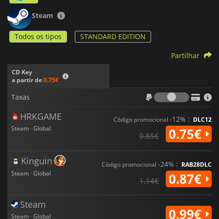
Steam
Todos os tipos
STANDARD EDITION
Partilhar
CD Key
a partir de
0.75€
Taxas
Taxas
HRKGAME
-12% :
Código promocional
DLC12
Steam · Global
0.75€
0.85€
Kinguin
-24% :
Código promocional
RAB28DLC
Steam · Global
0.87€
1.14€
Steam
0.99€
Steam · Global