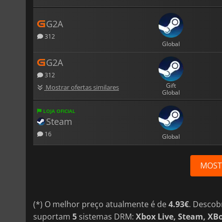
G2A
312
Global
G2A
312
Gift
Mostrar ofertas similares
Global
LOJA OFICIAL
Steam
16
Global
MOST
(*) O melhor preço atualmente é de
4.93€
. Descob
suportam
5
sistemas DRM:
Xbox Live, Steam, XB