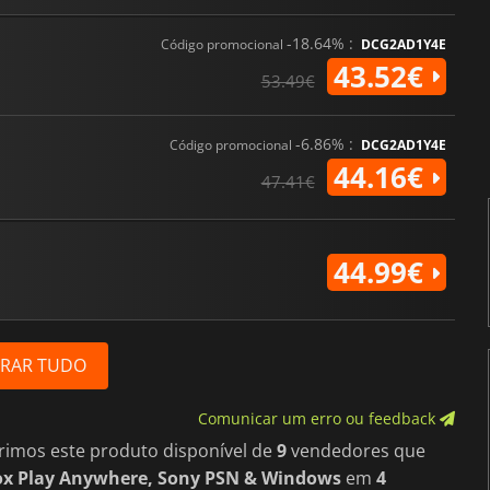
-18.64% :
Código promocional
DCG2AD1Y4E
43.52€
53.49€
-6.86% :
Código promocional
DCG2AD1Y4E
44.16€
47.41€
44.99€
RAR TUDO
Comunicar um erro ou feedback
rimos este produto disponível de
9
vendedores que
ox Play Anywhere, Sony PSN & Windows
em
4