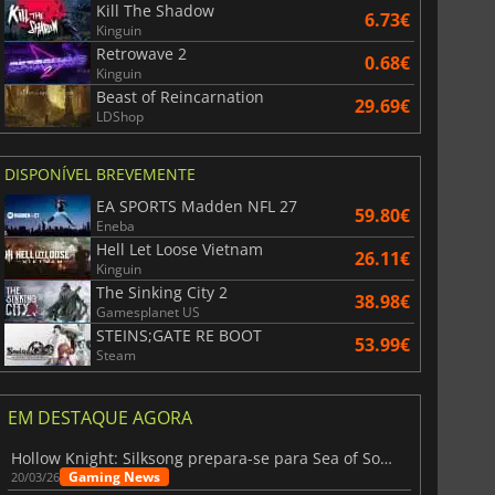
Kill The Shadow
6.73€
Kinguin
Retrowave 2
0.68€
Kinguin
Beast of Reincarnation
29.69€
LDShop
DISPONÍVEL BREVEMENTE
EA SPORTS Madden NFL 27
59.80€
Eneba
Hell Let Loose Vietnam
26.11€
Kinguin
The Sinking City 2
38.98€
Gamesplanet US
STEINS;GATE RE BOOT
53.99€
Steam
EM DESTAQUE AGORA
Hollow Knight: Silksong prepara-se para Sea of Sorrow com um patch
Gaming News
20/03/26