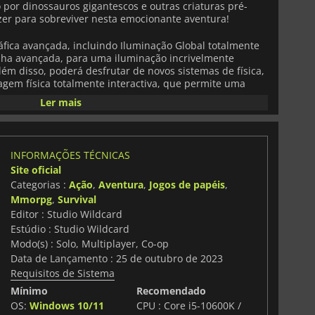
por dinossauros gigantescos e outras criaturas pré-
fazer para sobreviver nesta emocionante aventura!
áfica avançada, incluindo Iluminação Global totalmente
lha avançada, para uma iluminação incrivelmente
lém disso, poderá desfrutar de novos sistemas de física,
agem física totalmente interactiva, que permite uma
nte.
Ler mais
e-te aceder a uma variedade de mundos ARK, incluindo
tinction, ARK Genesis Part 1, ARK Genesis Part 2 e muito
r, forma uma tribo e domestica, treina, cria e monta
INFORMAÇÕES TÉCNICAS
ivo. É claro que tens de recolher comida e água e
Site oficial
pandes o teu território e exploras a Ilha e os mundos
Categorias :
Ação
,
Aventura
,
Jogos de papéis
,
Mmorpg
,
Survival
os novos sistemas de jogabilidade que melhoram a
Editor : Studio Wildcard
nterfaces mais eficientes, um novo sistema de mapas e
Estúdio : Studio Wildcard
ended
é a derradeira experiência multijogador, pois
Modo(s) : Solo, Multiplayer, Co-op
utros jogadores e cooperar com eles para sobreviver.
Data de Lançamento : 25 de outubro de 2023
no modo multijogador público online, sessões privadas
Requisitos de Sistema
idido local para 2 jogadores, não faltarão opções para
Mínimo
Recomendado
OS:
Windows 10/11
CPU : Core i5-10600K /