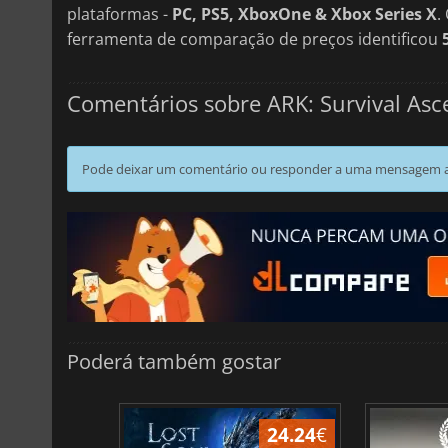
plataformas -
PC, PS5, XboxOne & Xbox Series X
.
ferramenta de comparação de preços identificou
Comentários sobre ARK: Survival As
Pode deixar um comentário ou responder a uma mensagem ao
Poderá também gostar
24.24
€