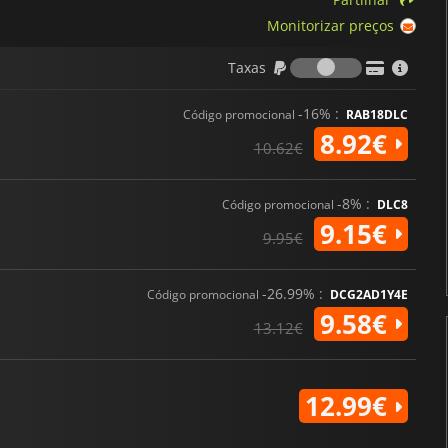
Monitorizar preços
Taxas
Taxas
-16% :
Código promocional
RAB18DLC
8.92€
10.62€
-8% :
Código promocional
DLC8
9.15€
9.95€
-26.99% :
Código promocional
DCG2AD1Y4E
9.58€
13.12€
12.99€