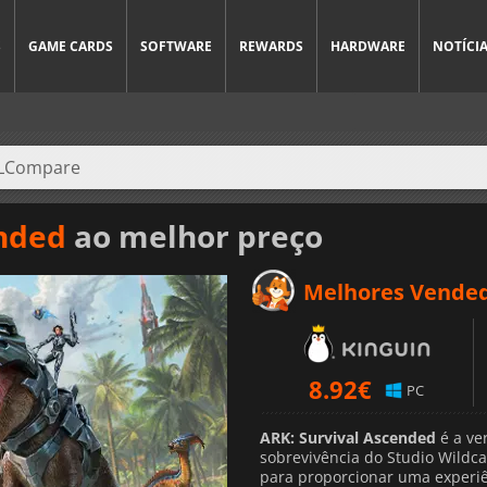
S
GAME CARDS
SOFTWARE
REWARDS
HARDWARE
NOTÍCI
ended
ao melhor preço
Melhores Vende
8.92
€
PC
ARK: Survival Ascended
é a ve
sobrevivência do Studio Wildca
para proporcionar uma experiê