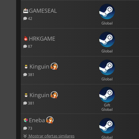
GAMESEAL
42
Global
HRKGAME
87
Global
Kinguin
381
Global
Kinguin
381
Gift
Global
Eneba
73
Mostrar ofertas similares
Global