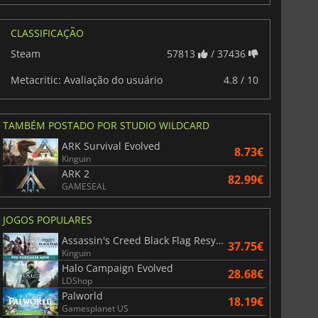
CLASSIFICAÇÃO
Steam
57813
/ 37436
Metacritic: Avaliação do usuário
4.8 / 10
TAMBÉM POSTADO POR STUDIO WILDCARD
ARK Survival Evolved
8.73€
Kinguin
ARK 2
82.99€
GAMESEAL
JOGOS POPULARES
Assassin's Creed Black Flag Resynced
37.75€
Kinguin
Halo Campaign Evolved
28.68€
LDShop
Palworld
18.19€
36.40
€
41.06
€
Gamesplanet US