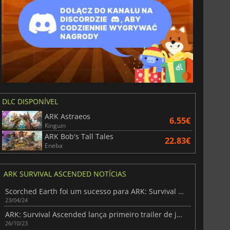
DLC DISPONÍVEL
ARK Astraeos
6.55€
Kinguin
ARK Bob's Tall Tales
22.83€
Eneba
ARK SURVIVAL ASCENDED NOTÍCIAS
Scorched Earth foi um sucesso para ARK: Survival Ascended
23/04/24
ARK: Survival Ascended lança primeiro trailer de jogabilidade
26/10/23