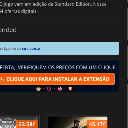
 O jogo vem em edição de Standard Edition. Nossa
54
ofertas digitais.
cended
 ligar-se na
sua conta
23.58
€
45.17
€