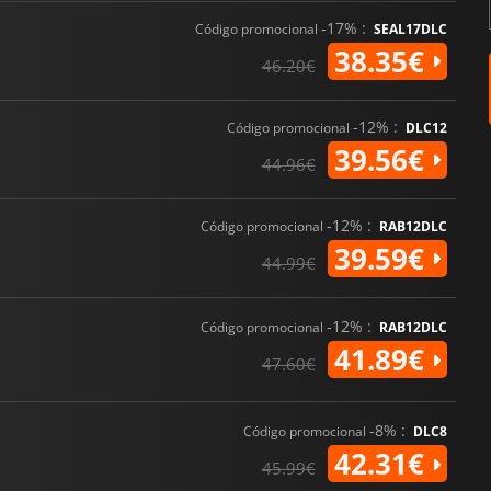
-17% :
Código promocional
SEAL17DLC
38.35€
46.20€
-12% :
Código promocional
DLC12
39.56€
44.96€
-12% :
Código promocional
RAB12DLC
39.59€
44.99€
-12% :
Código promocional
RAB12DLC
41.89€
47.60€
-8% :
Código promocional
DLC8
42.31€
45.99€