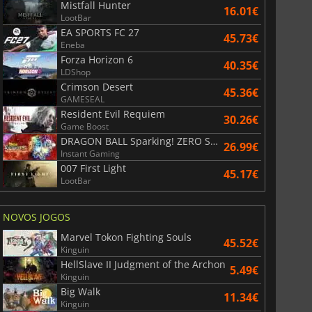
Mistfall Hunter
16.01€
LootBar
EA SPORTS FC 27
45.73€
Eneba
Forza Horizon 6
40.35€
r's Gate 3
Elden Ring
LDShop
Crimson Desert
45.36€
GAMESEAL
Resident Evil Requiem
30.26€
Game Boost
DRAGON BALL Sparking! ZERO Super Limit Breaking NEO
26.99€
Instant Gaming
007 First Light
45.17€
LootBar
NOVOS JOGOS
Marvel Tokon Fighting Souls
45.52€
Kinguin
HellSlave II Judgment of the Archon
5.49€
Kinguin
Big Walk
11.34€
Kinguin