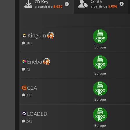
Conta
CD Key
a partir de
5.09€
a partir de
8.92€
Kinguin
381
Europe
Eneba
73
Europe
G2A
312
Europe
LOADED
243
Europe