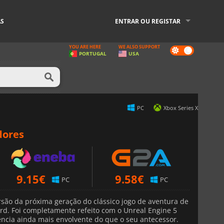
AS
ENTRAR OU REGISTAR
YOU ARE HERE
WE ALSO SUPPORT
Dark
PORTUGAL
USA
mode
PC
Xbox Series X
dores
9.15
€
9.58
€
PC
PC
rsão da próxima geração do clássico jogo de aventura de
rd. Foi completamente refeito com o Unreal Engine 5
ncia ainda mais envolvente do que o seu antecessor.