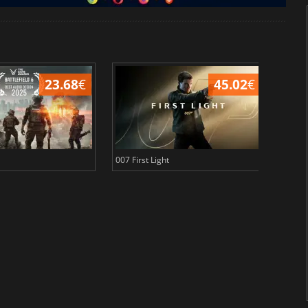
23.68
€
45.02
€
007 First Light
Baldu