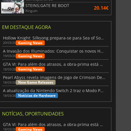
STEINS;GATE RE BOOT
20.14€
Kinguin
EM DESTAQUE AGORA
Hollow Knight: Silksong prepara-se para Sea of Sorrow com um patch
Gaming News
20/03/26
A Invasão dos Illuminados: Conquistar os novos Helldivers 2 Atualização!
Gaming News
19/03/26
GTA VI: Para além dos atrasos, a obra-prima está quase a chegar
Gaming News
18/03/26
Pearl Abyss revela imagens de jogo de Crimson Desert para a PS5
New Game Releases
18/03/26
A atualização da Nintendo Switch 2 traz o Modo Portátil aos jogos mais antigos da Switch
Notícias de Hardware
18/03/26
NOTÍCIAS, OPORTUNIDADES
GTA VI: Para além dos atrasos, a obra-prima está quase a chegar
Gaming News
18/03/26