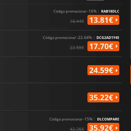
-16% :
Código promocional
RAB18DLC
13.81€
16.44€
-22.64% :
Código promocional
DCG2AD1Y4E
17.70€
22.88€
24.59€
35.22€
-15% :
Código promocional
DLCOMPARE
35.92€
42.26€