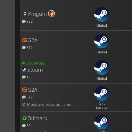
Kinguin
382
Global
G2A
312
Global
LOJA OFICIAL
Steam
16
Global
G2A
312
Gift
Mostrar ofertas similares
Europe
Difmark
80
Gift