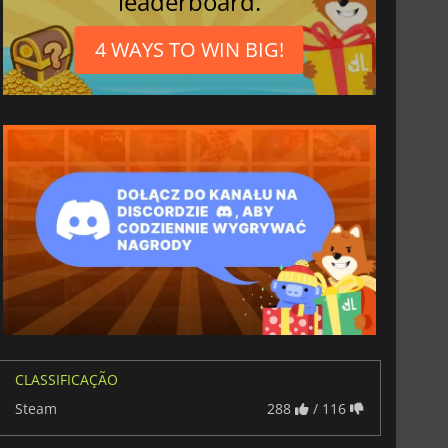
leaderboard.
4 WAYS TO WIN BIG!
CLASSIFICAÇÃO
Steam
288
/ 116