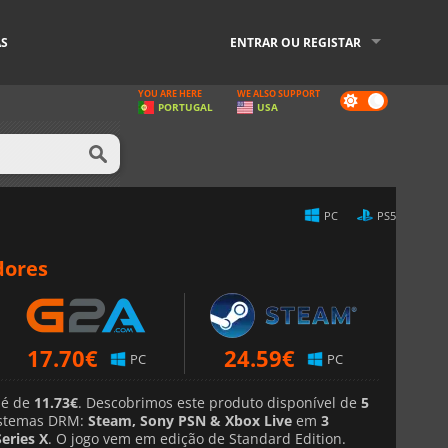
AS
ENTRAR OU REGISTAR
YOU ARE HERE
WE ALSO SUPPORT
Dark
PORTUGAL
USA
mode
PC
PS5
dores
17.70
€
24.59
€
PC
PC
 é de
11.73€
. Descobrimos este produto disponível de
5
stemas DRM:
Steam, Sony PSN & Xbox Live
em
3
eries X
. O jogo vem em edição de Standard Edition.