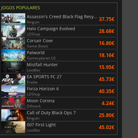
JOGOS POPULARES
Assassin's Creed Black Flag Resynced
37.75€
Kinguin
Halo Campaign Evolved
28.68€
LDShop
36.07
€
41.13
€
Corsair Cove
16.80€
Game Boost
Palworld
18.16€
Gamesplanet US
Mistfall Hunter
15.95€
LootBar
r's Gate 3
Elden Ring
EA SPORTS FC 27
45.73€
Eneba
Forza Horizon 6
40.35€
LDShop
Moon Corona
4.24€
Difmark
Call of Duty Black Ops 7
25.80€
Kinguin
007 First Light
45.02€
LootBar