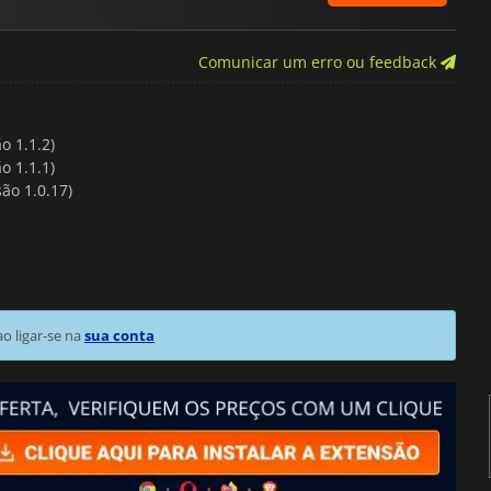
Comunicar um erro ou feedback
o 1.1.2)
o 1.1.1)
ão 1.0.17)
 ligar-se na
sua conta