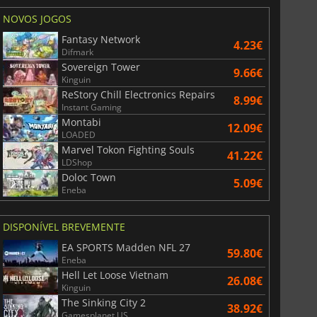
NOVOS JOGOS
Fantasy Network
4.23€
Difmark
Sovereign Tower
9.66€
Kinguin
ReStory Chill Electronics Repairs
8.99€
Instant Gaming
Montabi
12.09€
LOADED
Marvel Tokon Fighting Souls
41.22€
LDShop
Doloc Town
5.09€
Eneba
DISPONÍVEL BREVEMENTE
EA SPORTS Madden NFL 27
59.80€
Eneba
Hell Let Loose Vietnam
26.08€
Kinguin
The Sinking City 2
38.92€
Gamesplanet US