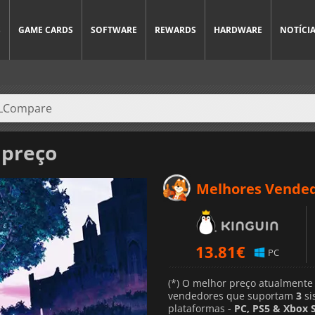
S
GAME CARDS
SOFTWARE
REWARDS
HARDWARE
NOTÍCI
 preço
Melhores Vende
13.81
€
PC
(*) O melhor preço atualmente
vendedores que suportam
3
si
plataformas -
PC, PS5 & Xbox S