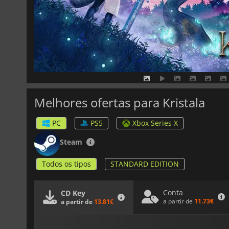
Melhores ofertas para Kristala
PC
PS5
Xbox Series X
Steam
Todos os tipos
STANDARD EDITION
Conta
CD Key
a partir de
11.73€
a partir de
13.81€