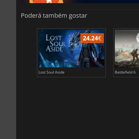
Poderá também gostar
24.24
€
Lost Soul Aside
Battlefield 6