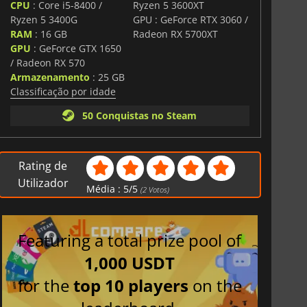
CPU
: Core i5-8400 /
Ryzen 5 3600XT
Ryzen 5 3400G
GPU : GeForce RTX 3060 /
RAM
: 16 GB
Radeon RX 5700XT
GPU
: GeForce GTX 1650
/ Radeon RX 570
Armazenamento
: 25 GB
Classificação por idade
50 Conquistas no Steam
Rating de
Utilizador
Média :
5
/
5
(
2
Votos)
Featuring a total prize pool of
1,000 USDT
for the
top 10 players
on the