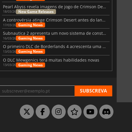
Pearl Abyss revela imagens de jogo de Crimson Desert para a PS5
New Game Releases
18/03/26
A controvérsia atinge Crimson Desert antes do lançamento
Gaming News
17/03/26
Subnautica 2 apresenta um novo sistema de construção de bases
Gaming News
16/03/26
O primeiro DLC de Borderlands 4 acrescenta uma nova personagem e muito mais
Gaming News
13/03/26
O DLC Mewgenics terá muitas habilidades novas
Gaming News
13/03/26