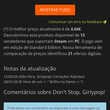
MOSTRAR TUDO
Comunicar um erro ou feedback
(*) O melhor preço atualmente é de
4.64€
.
Descobrimos este produto disponível de
13
vendedores que suportam
Steam
em
PC
. O jogo vem
em edição de Standard Edition. Nossa ferramenta de
comparação de preços identificou
21
ofertas digitais.
Notas da atualização
12/02/26 (Não Para, Girlypop! Correções Rápidas)
28/01/26 (É Hora de um ✧˖° Brilho na Demo ✧˖°)
Comentários sobre Don't Stop, Girlypop!
Pode deixar um comentário ou responder a uma mensagem ao