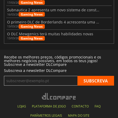
Gaming News
17/03/26
Subnautica 2 apresenta um novo sistema de construção de bases
Gaming News
16/03/26
O primeiro DLC de Borderlands 4 acrescenta uma nova personagem e muito mais
Gaming News
13/03/26
O DLC Mewgenics terá muitas habilidades novas
Gaming News
13/03/26
Recebe os melhores preços, códigos promocionais e os
melhores negócios possíveis, em todos os teus jogos!
Subscreve a newsletter DLCompare
Subscreva a newsletter DLCompare
LOJAS
PLATAFORMA DE JOGO
CONTACTO
FAQ
PARÂMETROS LEGAIS
MAPA DO SITE