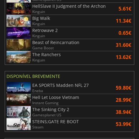
HellSlave II Judgment of the Archon
5.61€
Kinguin
Big Walk
11.34€
Kinguin
Retrowave 2
0.65€
Kinguin
Beast of Reincarnation
31.60€
Game Boost
The Ranchers
13.62€
Kinguin
DISPONÍVEL BREVEMENTE
EA SPORTS Madden NFL 27
59.80€
Eneba
Hell Let Loose Vietnam
28.99€
Instant Gaming
The Sinking City 2
38.94€
Gamesplanet US
STEINS;GATE RE BOOT
53.99€
Steam