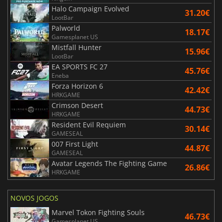
Halo Campaign Evolved
31.20€
LootBar
Palworld
18.17€
Gamesplanet US
Mistfall Hunter
15.96€
LootBar
EA SPORTS FC 27
45.76€
Eneba
Forza Horizon 6
42.42€
HRKGAME
Crimson Desert
44.73€
HRKGAME
Resident Evil Requiem
30.14€
GAMESEAL
007 First Light
44.87€
GAMESEAL
Avatar Legends The Fighting Game
26.86€
HRKGAME
NOVOS JOGOS
Marvel Tokon Fighting Souls
46.73€
Gamesplanet US