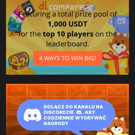
Featuring a total prize pool of
1,000 USDT
for the
top 10 players
on the
leaderboard.
4 WAYS TO WIN BIG!