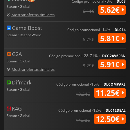
-8% :
Código promocional
DLC8
Steam · Global
5.62€
6.11€
Mostrar ofertas similares
Game Boost
-14% :
Código promocional
DLC14
Steam · Rest of World
5.81€
6.75€
G2A
-28.71% :
Código promocional
DCG2AV6R3N
Steam · Global
5.91€
8.29€
Mostrar ofertas similares
Difmark
-15% :
Código promocional
DLCOMPARE
Steam · Global
11.25€
13.24€
K4G
-12% :
Código promocional
DLC12DEAL
Steam · Global
12.50€
14.20€