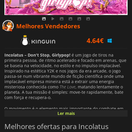
4.64
€
Melhores Vendedores
5.62
€
13.49
€
Incolatus – Don't Stop, Girlypop!
é um jogo de tiros na
primeira pessoa, de ritmo acelerado e focado em arenas, que
se baseia na velocidade, no estilo e no impulso implacável.
Inspirado na estética Y2K e nos jogos da era arcade, o jogo
passa-se num vibrante mundo de ficção científica onde uma
implacável empresa mineira está a extrair uma energia
misteriosa conhecida como
The Love
, matando lentamente o
planeta. A tua missão é simples: move-te rapidamente, bate
com força e recupera-o.
O movimento é o elemento mais importante do combate em
Ler mais
Incolatus
. Quanto mais rápido e agressivo jogares, mais
poderoso te tornas. Manteres-te em movimento aumenta os
Melhores ofertas para Incolatus
teus danos e regenera a tua saúde, recompensando o
domínio de técnicas avançadas como o wave hopping, dash