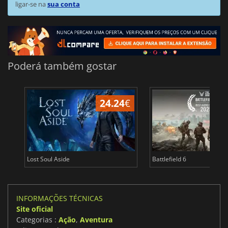
ligar-se na
sua conta
Poderá também gostar
24.24
€
Lost Soul Aside
Battlefield 6
INFORMAÇÕES TÉCNICAS
Site oficial
Categorias :
Ação
,
Aventura