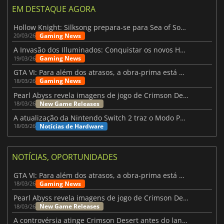
EM DESTAQUE AGORA
Hollow Knight: Silksong prepara-se para Sea of Sorrow com um patch
Gaming News
20/03/26
A Invasão dos Illuminados: Conquistar os novos Helldivers 2 Atualização!
Gaming News
19/03/26
GTA VI: Para além dos atrasos, a obra-prima está quase a chegar
Gaming News
18/03/26
Pearl Abyss revela imagens de jogo de Crimson Desert para a PS5
New Game Releases
18/03/26
A atualização da Nintendo Switch 2 traz o Modo Portátil aos jogos mais antigos da Switch
Notícias de Hardware
18/03/26
NOTÍCIAS, OPORTUNIDADES
GTA VI: Para além dos atrasos, a obra-prima está quase a chegar
Gaming News
18/03/26
Pearl Abyss revela imagens de jogo de Crimson Desert para a PS5
New Game Releases
18/03/26
A controvérsia atinge Crimson Desert antes do lançamento