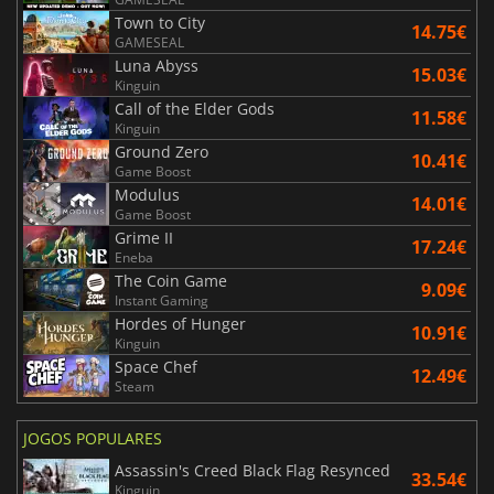
Town to City
14.75€
GAMESEAL
Luna Abyss
15.03€
Kinguin
Call of the Elder Gods
11.58€
Kinguin
Ground Zero
10.41€
Game Boost
Modulus
14.01€
Game Boost
Grime II
17.24€
Eneba
The Coin Game
9.09€
Instant Gaming
Hordes of Hunger
10.91€
Kinguin
Space Chef
12.49€
Steam
JOGOS POPULARES
Assassin's Creed Black Flag Resynced
33.54€
Kinguin