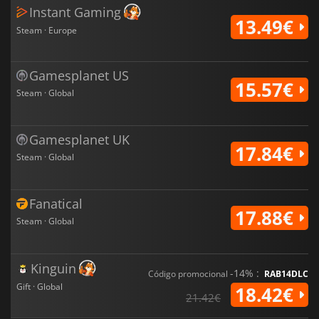
Instant Gaming
13.49€
Steam · Europe
Gamesplanet US
15.57€
Steam · Global
Gamesplanet UK
17.84€
Steam · Global
Fanatical
17.88€
Steam · Global
Kinguin
-14% :
Código promocional
RAB14DLC
Gift · Global
18.42€
21.42€