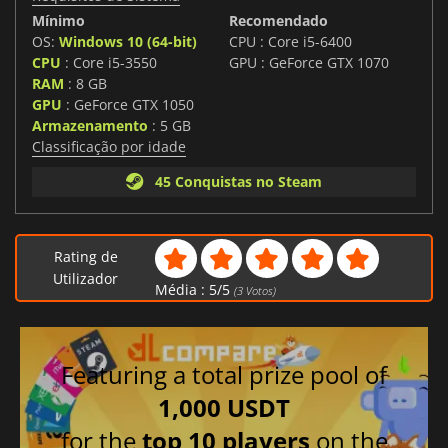
Mínimo
Recomendado
OS:
Windows 10 (64-bit)
CPU : Core i5-6400
CPU
: Core i5-3550
GPU : GeForce GTX 1070
RAM
: 8 GB
GPU
: GeForce GTX 1050
Armazenamento
: 5 GB
Classificação por idade
45 Conquistas no Steam
Rating de
Utilizador
Média :
5
/
5
(
3
Votos)
Featuring a total prize pool of
1,000 USDT
for the
top 10 players
on the