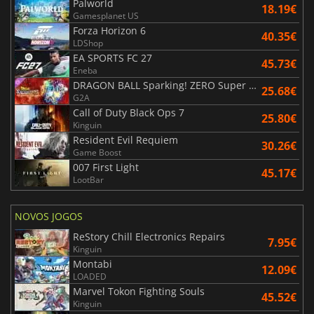
Palworld
18.19€
Gamesplanet US
Forza Horizon 6
40.35€
LDShop
EA SPORTS FC 27
45.73€
Eneba
DRAGON BALL Sparking! ZERO Super Limit Breaking NEO
25.68€
G2A
Call of Duty Black Ops 7
25.80€
Kinguin
Resident Evil Requiem
30.26€
Game Boost
007 First Light
45.17€
LootBar
NOVOS JOGOS
ReStory Chill Electronics Repairs
7.95€
Kinguin
Montabi
12.09€
LOADED
Marvel Tokon Fighting Souls
45.52€
Kinguin