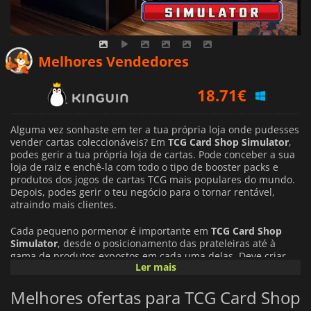
Melhores Vendedores
18.71
€
19.48
€
Alguma vez sonhaste em ter a tua própria loja onde pudesses
20.49
€
vender cartas coleccionáveis? Em
TCG Card Shop Simulator
,
podes gerir a tua própria loja de cartas. Pode conceber a sua
loja de raiz e enchê-la com todo o tipo de booster packs e
produtos dos jogos de cartas TCG mais populares do mundo.
Depois, podes gerir o teu negócio para o tornar rentável,
atraindo mais clientes.
Cada pequeno pormenor é importante em
TCG Card Shop
Simulator
, desde o posicionamento das prateleiras até à
gama de produtos expostos em cada uma delas. Deve criar
Ler mais
um ambiente que permita uma experiência de compra
óptima para aumentar as suas vendas. Além disso, pode
Melhores ofertas para TCG Card Shop
organizar eventos especiais, armazenar produtos populares e
acompanhar as últimas tendências, a fim de fornecer aos