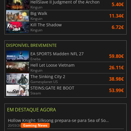
HellSlave II Judgment of the Archon
5.40€
Kinguin
Big Walk
11.34€
Kinguin
Kill The Shadow
6.72€
Kinguin
DISPONÍVEL BREVEMENTE
EA SPORTS Madden NFL 27
59.80€
Eneba
Hell Let Loose Vietnam
26.11€
Kinguin
The Sinking City 2
38.98€
Gamesplanet US
STEINS;GATE RE BOOT
53.99€
Steam
EM DESTAQUE AGORA
Hollow Knight: Silksong prepara-se para Sea of Sorrow com um patch
Gaming News
20/03/26