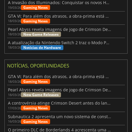
A Invasão dos Illuminados: Conquistar os novos Helldivers 2 Atualização!
Gaming News
19/03/26
GTA VI: Para além dos atrasos, a obra-prima está quase a chegar
Gaming News
18/03/26
Pearl Abyss revela imagens de jogo de Crimson Desert para a PS5
New Game Releases
18/03/26
A atualização da Nintendo Switch 2 traz o Modo Portátil aos jogos mais antigos da Switch
Notícias de Hardware
18/03/26
NOTÍCIAS, OPORTUNIDADES
GTA VI: Para além dos atrasos, a obra-prima está quase a chegar
Gaming News
18/03/26
Pearl Abyss revela imagens de jogo de Crimson Desert para a PS5
New Game Releases
18/03/26
A controvérsia atinge Crimson Desert antes do lançamento
Gaming News
17/03/26
Subnautica 2 apresenta um novo sistema de construção de bases
Gaming News
16/03/26
O primeiro DLC de Borderlands 4 acrescenta uma nova personagem e muito mais