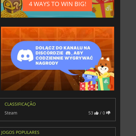
4 WAYS TO WIN BIG!
6.77
€
15.48
€
War WARHAMMER 3
Lies Of P
CLASSIFICAÇÃO
Steam
53
/ 0
JOGOS POPULARES