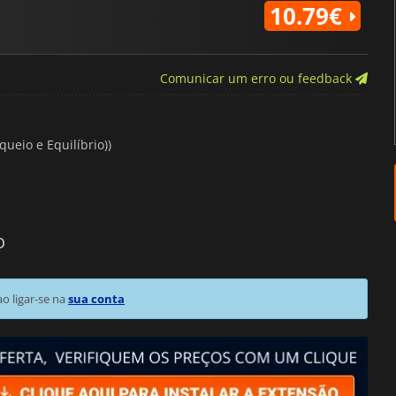
10.79€
Comunicar um erro ou feedback
queio e Equilíbrio))
o
 ligar-se na
sua conta