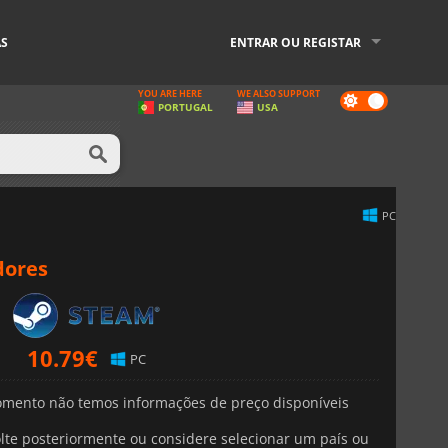
AS
ENTRAR OU REGISTAR
YOU ARE HERE
WE ALSO SUPPORT
Dark
PORTUGAL
USA
mode
PC
dores
10.79
€
PC
mento não temos informações de preço disponíveis
lte posteriormente ou considere selecionar um país ou