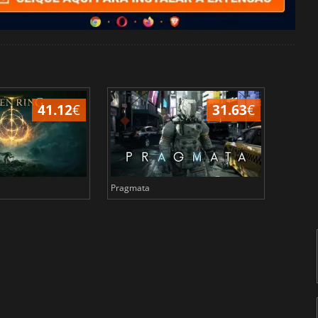
41.12
€
31.63
€
Pragmata
Total 