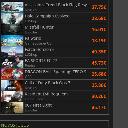
Assassin's Creed Black Flag Resynced
37.75€
Kinguin
Halo Campaign Evolved
28.68€
LDShop
Mistfall Hunter
16.01€
LootBar
Palworld
18.19€
Gamesplanet US
Forza Horizon 6
40.35€
LDShop
EA SPORTS FC 27
45.73€
Eneba
DRAGON BALL Sparking! ZERO Super Limit Breaking NEO
25.68€
G2A
Call of Duty Black Ops 7
25.80€
Kinguin
Resident Evil Requiem
30.26€
Game Boost
007 First Light
45.17€
LootBar
NOVOS JOGOS