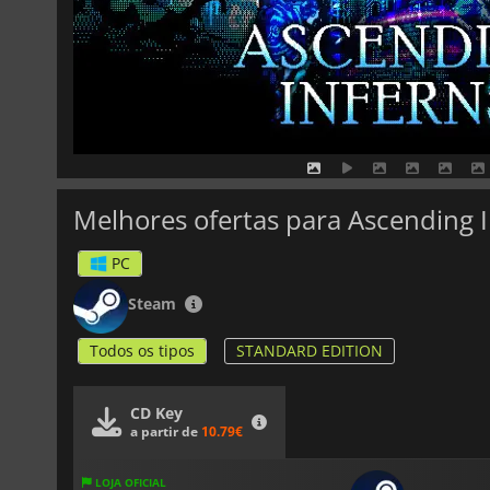
Melhores ofertas para Ascending 
PC
Steam
Todos os tipos
STANDARD EDITION
CD Key
a partir de
10.79€
LOJA OFICIAL