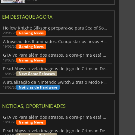
EM DESTAQUE AGORA
Hollow Knight: Silksong prepara-se para Sea of Sorrow com um patch
Gaming News
20/03/26
A Invasão dos Illuminados: Conquistar os novos Helldivers 2 Atualização!
Gaming News
19/03/26
GTA VI: Para além dos atrasos, a obra-prima está quase a chegar
Gaming News
18/03/26
Pearl Abyss revela imagens de jogo de Crimson Desert para a PS5
New Game Releases
18/03/26
A atualização da Nintendo Switch 2 traz o Modo Portátil aos jogos mais antigos da Switch
Notícias de Hardware
18/03/26
NOTÍCIAS, OPORTUNIDADES
GTA VI: Para além dos atrasos, a obra-prima está quase a chegar
Gaming News
18/03/26
Pearl Abyss revela imagens de jogo de Crimson Desert para a PS5