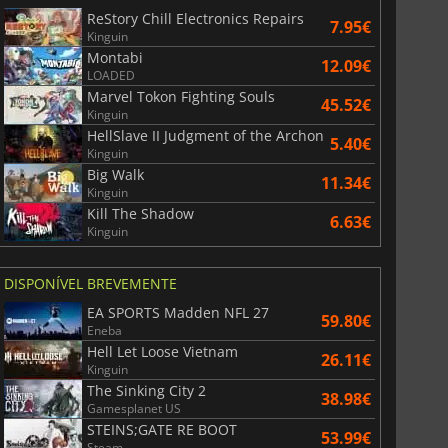
ReStory Chill Electronics Repairs
7.95€
Kinguin
Montabi
12.09€
LOADED
Marvel Tokon Fighting Souls
45.52€
Kinguin
HellSlave II Judgment of the Archon
5.40€
Kinguin
Big Walk
11.34€
Kinguin
Kill The Shadow
6.63€
Kinguin
DISPONÍVEL BREVEMENTE
EA SPORTS Madden NFL 27
59.80€
Eneba
Hell Let Loose Vietnam
26.11€
Kinguin
The Sinking City 2
38.98€
Gamesplanet US
STEINS;GATE RE BOOT
53.99€
Steam