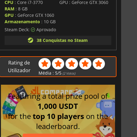
CPU
: Core i7-3770
GPU : GeForce GTX 3060
RAM
: 8 GB
GPU
: GeForce GTX 1060
Armazenamento
: 10 GB
Steam Deck:
Aprovado
38 Conquistas no Steam
Rating de
Utilizador
Média :
5
/
5
(
2
Votos)
Featuring a total prize pool of
1,000 USDT
for the
top 10 players
on the
leaderboard.