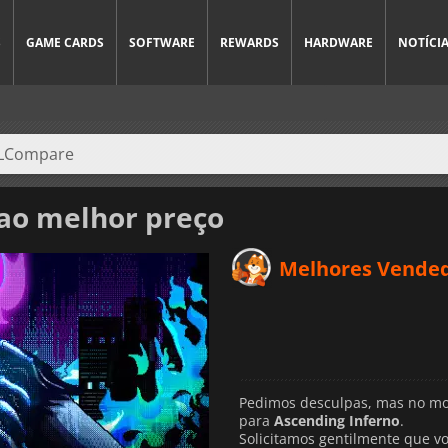
S
GAME CARDS
SOFTWARE
REWARDS
HARDWARE
NOTÍCI
ao melhor preço
Melhores Vende
Pedimos desculpas, mas no mo
para
Ascending Inferno
.
Solicitamos gentilmente que vo