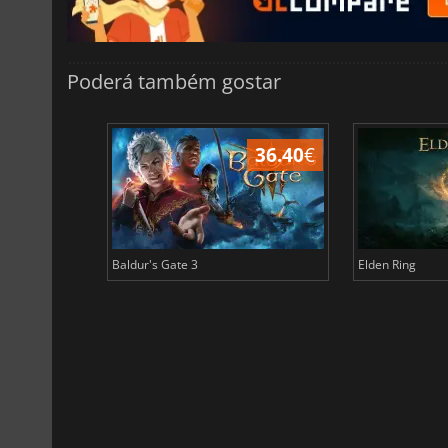
Poderá também gostar
45.17
€
36.40
€
Baldur's Gate 3
Elden Ring