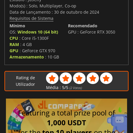
Modo(s) : Solo, Multiplayer, Co-op
Data de Lançamento : 30 de outubro de 2024
Requisitos de Sistema
Mínimo
Recomendado
OS:
Windows 10 (64 bit)
GPU : GeForce RTX 3050
CPU
: Core i5-1300F
RAM
: 4 GB
GPU
: GeForce GTX 970
Armazenamento
: 10 GB
Rating de
Utilizador
Média :
5
/
5
(
2
Votos)
Featuring a total prize pool of
1,000 USDT
for the
top 10 players
on the