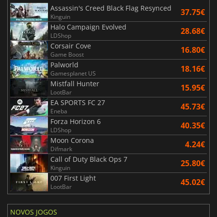
Assassin's Creed Black Flag Resynced
37.75€
Kinguin
Halo Campaign Evolved
28.68€
LDShop
Corsair Cove
16.80€
Game Boost
Palworld
18.16€
Gamesplanet US
Mistfall Hunter
15.95€
LootBar
EA SPORTS FC 27
45.73€
Eneba
Forza Horizon 6
40.35€
LDShop
Moon Corona
4.24€
Difmark
Call of Duty Black Ops 7
25.80€
Kinguin
007 First Light
45.02€
LootBar
NOVOS JOGOS