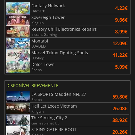
Fantasy Network
4.23€
Difmark
Sovereign Tower
9.66€
Kinguin
ReStory Chill Electronics Repairs
8.99€
Instant Gaming
Montabi
12.09€
LOADED
Marvel Tokon Fighting Souls
41.22€
LDShop
Doloc Town
5.09€
Eneba
DISPONÍVEL BREVEMENTE
EA SPORTS Madden NFL 27
59.80€
Eneba
Hell Let Loose Vietnam
26.08€
Kinguin
The Sinking City 2
38.92€
Gamesplanet US
STEINS;GATE RE BOOT
20.26€
Kinguin