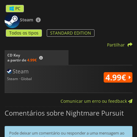
PC
Steam
Todos os tipos
STANDARD EDITION
Partilhar
CD Key
a partir de
4.99€
Steam
4.99€
Steam · Global
Comunicar um erro ou feedback
Comentários sobre Nightmare Pursuit
Pode deixar um comentário ou responder a uma mensagem ao