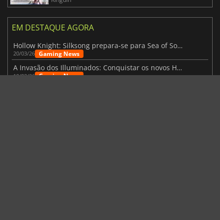
EM DESTAQUE AGORA
Hollow Knight: Silksong prepara-se para Sea of Sorrow com um patch
Gaming News
20/03/26
A Invasão dos Illuminados: Conquistar os novos Helldivers 2 Atualização!
Gaming News
19/03/26
GTA VI: Para além dos atrasos, a obra-prima está quase a chegar
Gaming News
18/03/26
Pearl Abyss revela imagens de jogo de Crimson Desert para a PS5
New Game Releases
18/03/26
A atualização da Nintendo Switch 2 traz o Modo Portátil aos jogos mais antigos da Switch
Notícias de Hardware
18/03/26
NOTÍCIAS, OPORTUNIDADES
GTA VI: Para além dos atrasos, a obra-prima está quase a chegar
Gaming News
18/03/26
Pearl Abyss revela imagens de jogo de Crimson Desert para a PS5