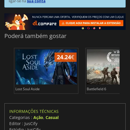
ligar-se na
sua conta
Poderá também gostar
24.24
€
Lost Soul Aside
Battlefield 6
INFORMAÇÕES TÉCNICAS
Categorias :
Ação
,
Casual
Editor : JusCify
Estúdio : JusCify