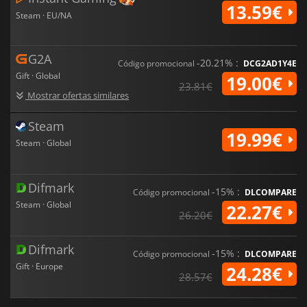
13.59€
Steam · EU/NA
G2A
-20.21% :
Código promocional
DCG2AD1Y4E
Gift · Global
19.00€
23.81€
Mostrar ofertas similares
Steam
19.99€
Steam · Global
Difmark
-15% :
Código promocional
DLCOMPARE
Steam · Global
22.27€
26.20€
Difmark
-15% :
Código promocional
DLCOMPARE
Gift · Europe
24.28€
28.57€