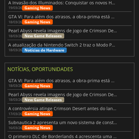
A Invasão dos Illuminados: Conquistar os novos Helldivers 2 Atualização!
Gaming News
19/03/26
GTA VI: Para além dos atrasos, a obra-prima está quase a chegar
Gaming News
18/03/26
Pearl Abyss revela imagens de jogo de Crimson Desert para a PS5
New Game Releases
18/03/26
A atualização da Nintendo Switch 2 traz o Modo Portátil aos jogos mais antigos da Switch
Notícias de Hardware
18/03/26
NOTÍCIAS, OPORTUNIDADES
GTA VI: Para além dos atrasos, a obra-prima está quase a chegar
Gaming News
18/03/26
Pearl Abyss revela imagens de jogo de Crimson Desert para a PS5
New Game Releases
18/03/26
A controvérsia atinge Crimson Desert antes do lançamento
Gaming News
17/03/26
Subnautica 2 apresenta um novo sistema de construção de bases
Gaming News
16/03/26
O primeiro DLC de Borderlands 4 acrescenta uma nova personagem e muito mais