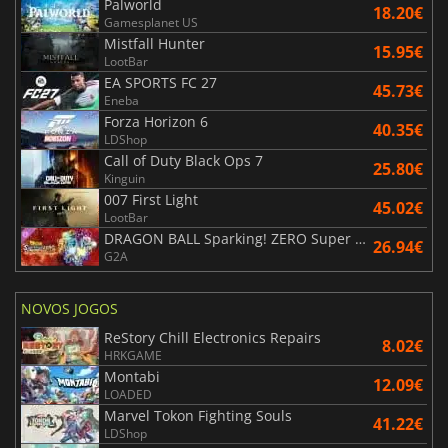
Palworld
18.20€
Gamesplanet US
Mistfall Hunter
15.95€
LootBar
EA SPORTS FC 27
45.73€
Eneba
Forza Horizon 6
40.35€
LDShop
Call of Duty Black Ops 7
25.80€
Kinguin
007 First Light
45.02€
LootBar
DRAGON BALL Sparking! ZERO Super Limit Breaking NEO
26.94€
G2A
NOVOS JOGOS
ReStory Chill Electronics Repairs
8.02€
HRKGAME
Montabi
12.09€
LOADED
Marvel Tokon Fighting Souls
41.22€
LDShop