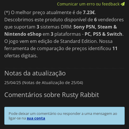
Comunicar um erro ou feedback
(*) O melhor preço atualmente é de
7.23€
.
Descobrimos este produto disponível de
6
vendedores
que suportam
3
sistemas DRM:
Sony PSN, Steam &
Nintendo eShop
em
3
plataformas -
PC, PS5 & Switch
.
O jogo vem em edição de Standard Edition. Nossa
ferramenta de comparação de preços identificou
11
ofertas digitais.
Notas da atualização
25/04/25 (Notas de Atualização de 25/04)
Comentários sobre Rusty Rabbit
Pode deixar um comentário ou responder a uma mensagem ao
ligar-se na
sua conta