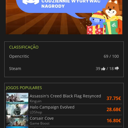
CLASSIFICAÇÃO
Opencritic
69 / 100
Steam
39
/ 18
JOGOS POPULARES
Assassin's Creed Black Flag Resynced
37.75€
Kinguin
Halo Campaign Evolved
28.68€
LDShop
Corsair Cove
16.80€
Game Boost