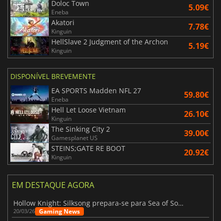
Doloc Town
5.09€
Eneba
Akatori
7.78€
Kinguin
HellSlave 2 Judgment of the Archon
5.19€
Kinguin
DISPONÍVEL BREVEMENTE
EA SPORTS Madden NFL 27
59.80€
Eneba
Hell Let Loose Vietnam
26.10€
Kinguin
The Sinking City 2
39.00€
Gamesplanet US
STEINS;GATE RE BOOT
20.92€
Kinguin
EM DESTAQUE AGORA
Hollow Knight: Silksong prepara-se para Sea of Sorrow com um patch
Gaming News
20/03/26