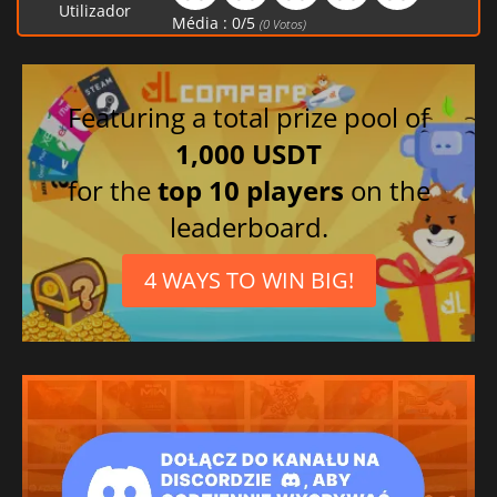
Utilizador
Média :
0
/
5
(
0
Votos)
Featuring a total prize pool of
1,000 USDT
for the
top 10 players
on the
leaderboard.
4 WAYS TO WIN BIG!