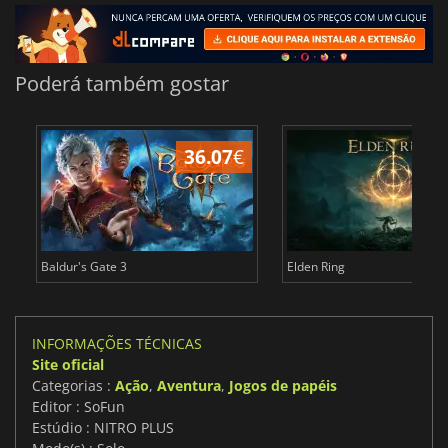
Poderá também gostar
36.07
€
4
Baldur's Gate 3
Elden Ring
INFORMAÇÕES TÉCNICAS
Site oficial
Categorias :
Ação
,
Aventura
,
Jogos de papéis
Editor : SoFun
Estúdio : NITRO PLUS