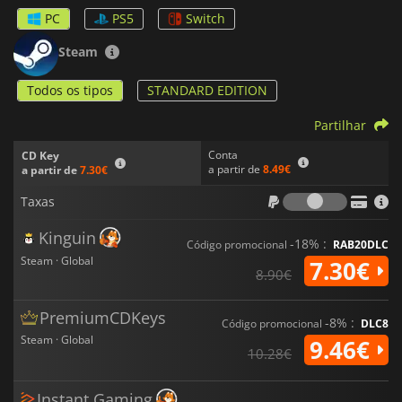
artesanais e geradas processualmente. Com visuais
PC
PS5
Switch
impressionantes, alimentados pelo Unreal Engine, e
personagens com voz,
Rusty Rabbit
oferece uma experiência
Steam
única, encantadora e emocionante, envolta num toque retro-
futurista.
Todos os tipos
STANDARD EDITION
Partilhar
Conta
CD Key
a partir de
8.49€
a partir de
7.30€
Taxas
Taxas
Kinguin
-18% :
Código promocional
RAB20DLC
Steam · Global
7.30€
8.90€
PremiumCDKeys
-8% :
Código promocional
DLC8
Steam · Global
9.46€
10.28€
Instant Gaming