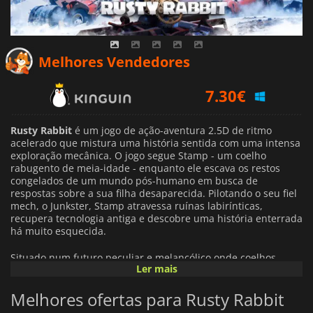
Melhores Vendedores
7.30
€
13.59
€
9.46
€
Rusty Rabbit
é um jogo de ação-aventura 2.5D de ritmo
acelerado que mistura uma história sentida com uma intensa
exploração mecânica. O jogo segue Stamp - um coelho
rabugento de meia-idade - enquanto ele escava os restos
congelados de um mundo pós-humano em busca de
respostas sobre a sua filha desaparecida. Pilotando o seu fiel
mech, o Junkster, Stamp atravessa ruínas labirínticas,
recupera tecnologia antiga e descobre uma história enterrada
há muito esquecida.
Situado num futuro peculiar e melancólico onde coelhos
Ler mais
evoluídos idolatram relíquias humanas,
Rusty Rabbit
mistura
combate dinâmico de deslocação lateral com personalização
Melhores ofertas para Rusty Rabbit
ao estilo RPG. Os jogadores podem melhorar o seu mech com
armas e engenhocas poderosas, navegando em masmorras