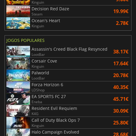
Kinguin
Decision Red Daze
19.99€
Steam
Ocean's Heart
2.78€
Kinguin
JOGOS POPULARES
Assassin's Creed Black Flag Resynced
38.17€
LootBar
Corsair Cove
17.64€
Kinguin
Palworld
20.78€
LootBar
Forza Horizon 6
40.35€
LDShop
EA SPORTS FC 27
45.71€
Eneba
Resident Evil Requiem
30.09€
K4G
Call of Duty Black Ops 7
25.80€
Kinguin
Halo Campaign Evolved
28.68€