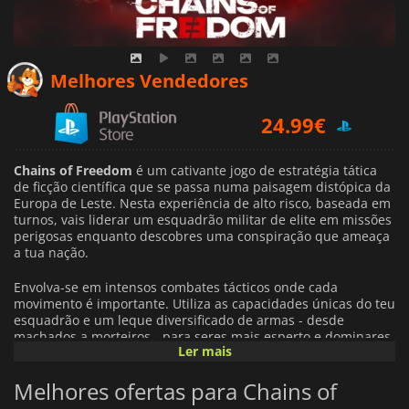
Melhores Vendedores
24.99
€
24.99
€
Chains of Freedom
é um cativante jogo de estratégia tática
de ficção científica que se passa numa paisagem distópica da
Europa de Leste. Nesta experiência de alto risco, baseada em
turnos, vais liderar um esquadrão militar de elite em missões
perigosas enquanto descobres uma conspiração que ameaça
a tua nação.
Envolva-se em intensos combates tácticos onde cada
movimento é importante. Utiliza as capacidades únicas do teu
esquadrão e um leque diversificado de armas - desde
machados a morteiros - para seres mais esperto e dominares
Ler mais
os teus inimigos. À medida que navegas numa história
emocionante, repleta de traições e dilemas morais,
Melhores ofertas para Chains of
encontrarás cientistas desonestos e experiências de controlo
da mente que podem alterar o destino do teu país.