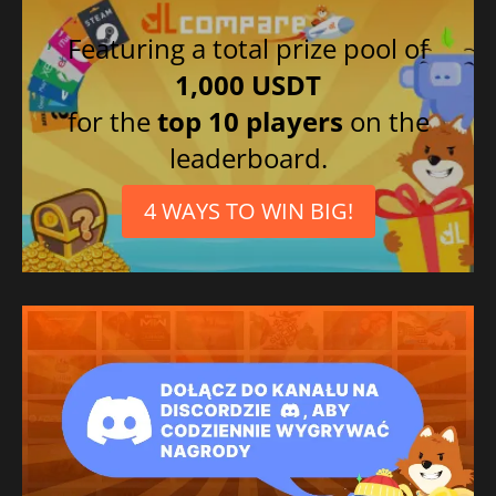
Featuring a total prize pool of
1,000 USDT
for the
top 10 players
on the
leaderboard.
4 WAYS TO WIN BIG!