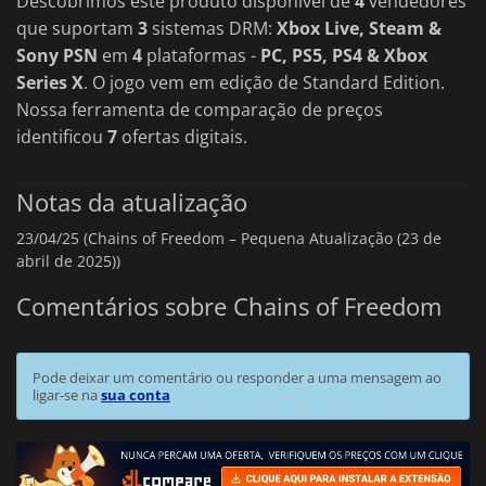
Descobrimos este produto disponível de
4
vendedores
que suportam
3
sistemas DRM:
Xbox Live, Steam &
Sony PSN
em
4
plataformas -
PC, PS5, PS4 & Xbox
Series X
. O jogo vem em edição de Standard Edition.
Nossa ferramenta de comparação de preços
identificou
7
ofertas digitais.
Notas da atualização
23/04/25 (Chains of Freedom – Pequena Atualização (23 de
abril de 2025))
Comentários sobre Chains of Freedom
Pode deixar um comentário ou responder a uma mensagem ao
ligar-se na
sua conta