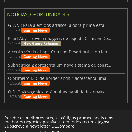
NOTÍCIAS, OPORTUNIDADES
GTA VI: Para além dos atrasos, a obra-prima está quase a chegar
Gaming News
18/03/26
Pearl Abyss revela imagens de jogo de Crimson Desert para a PS5
New Game Releases
18/03/26
A controvérsia atinge Crimson Desert antes do lançamento
Gaming News
17/03/26
Subnautica 2 apresenta um novo sistema de construção de bases
Gaming News
16/03/26
O primeiro DLC de Borderlands 4 acrescenta uma nova personagem e muito mais
Gaming News
13/03/26
O DLC Mewgenics terá muitas habilidades novas
Gaming News
13/03/26
Recebe os melhores preços, códigos promocionais e os
melhores negócios possíveis, em todos os teus jogos!
Subscreve a newsletter DLCompare