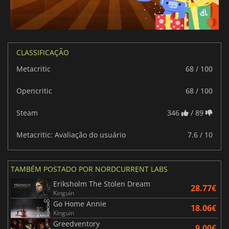
CLASSIFICAÇÃO
Metacritic
68 / 100
Opencritic
68 / 100
Steam
346
/ 89
Metacritic: Avaliação do usuário
7.6 / 10
TAMBÉM POSTADO POR NORDCURRENT LABS
Eriksholm The Stolen Dream
28.77€
Kinguin
Go Home Annie
18.06€
Kinguin
Greedventory
9.00€