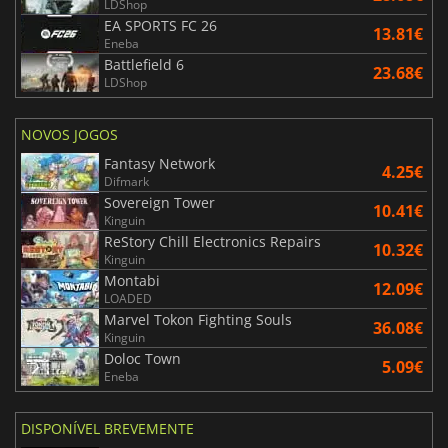
LDShop
EA SPORTS FC 26
13.81€
Eneba
Battlefield 6
23.68€
LDShop
NOVOS JOGOS
Fantasy Network
4.25€
Difmark
Sovereign Tower
10.41€
Kinguin
ReStory Chill Electronics Repairs
10.32€
Kinguin
Montabi
12.09€
LOADED
Marvel Tokon Fighting Souls
36.08€
Kinguin
Doloc Town
5.09€
Eneba
DISPONÍVEL BREVEMENTE