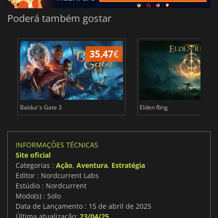
Poderá também gostar
35.47
€
4
Baldur's Gate 3
Elden Ring
INFORMAÇÕES TÉCNICAS
Site oficial
Categorias :
Ação
,
Aventura
,
Estratégia
Editor : Nordcurrent Labs
Estúdio : Nordcurrent
Modo(s) : Solo
Data de Lançamento : 15 de abril de 2025
Última atualização:
23/04/25