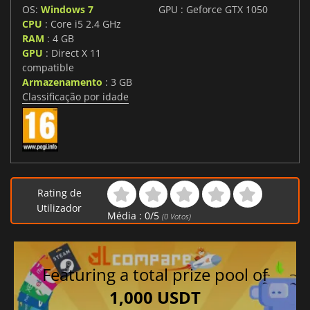
OS:
Windows 7
GPU : Geforce GTX 1050
CPU
: Core i5 2.4 GHz
RAM
: 4 GB
GPU
: Direct X 11
compatible
Armazenamento
: 3 GB
Classificação por idade
Rating de
Utilizador
Média :
0
/
5
(
0
Votos)
Featuring a total prize pool of
1,000 USDT