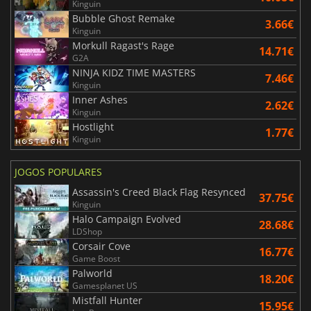
Kinguin
Bubble Ghost Remake
3.66€
Kinguin
Morkull Ragast's Rage
14.71€
G2A
NINJA KIDZ TIME MASTERS
7.46€
Kinguin
Inner Ashes
2.62€
Kinguin
Hostlight
1.77€
Kinguin
JOGOS POPULARES
Assassin's Creed Black Flag Resynced
37.75€
Kinguin
Halo Campaign Evolved
28.68€
LDShop
Corsair Cove
16.77€
Game Boost
Palworld
18.20€
Gamesplanet US
Mistfall Hunter
15.95€