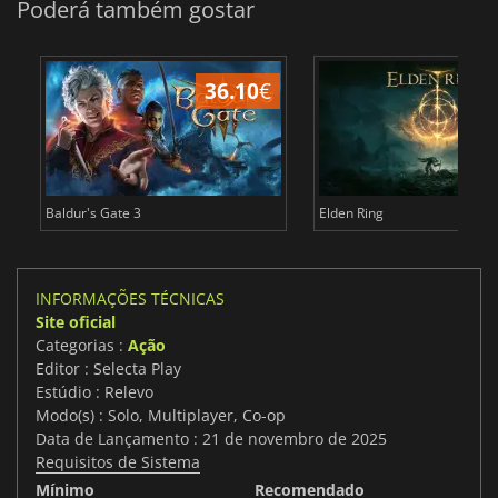
Poderá também gostar
36.10
€
4
Baldur's Gate 3
Elden Ring
INFORMAÇÕES TÉCNICAS
Site oficial
Categorias :
Ação
Editor : Selecta Play
Estúdio : Relevo
Modo(s) : Solo, Multiplayer, Co-op
Data de Lançamento : 21 de novembro de 2025
Requisitos de Sistema
Mínimo
Recomendado