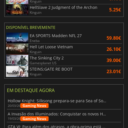
Kinguin
HellSlave 2 Judgment of the Archon
5.25€
Kinguin
DISPONÍVEL BREVEMENTE
EA SPORTS Madden NFL 27
59.80€
Eneba
Hell Let Loose Vietnam
26.10€
Kinguin
The Sinking City 2
39.00€
Gamesplanet US
STEINS;GATE RE BOOT
23.01€
Kinguin
EM DESTAQUE AGORA
Hollow Knight: Silksong prepara-se para Sea of Sorrow com um patch
Gaming News
20/03/26
A Invasão dos Illuminados: Conquistar os novos Helldivers 2 Atualização!
Gaming News
19/03/26
GTA VI: Para além dos atrasos, a obra-prima está quase a chegar