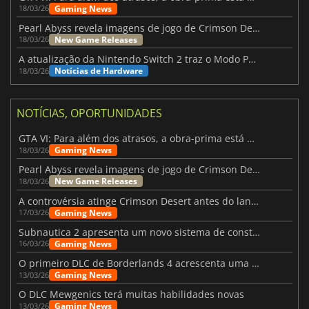
Gaming News
18/03/26
Pearl Abyss revela imagens de jogo de Crimson Desert para a PS5
New Game Releases
18/03/26
A atualização da Nintendo Switch 2 traz o Modo Portátil aos jogos mais antigos da Switch
Notícias de Hardware
18/03/26
NOTÍCIAS, OPORTUNIDADES
GTA VI: Para além dos atrasos, a obra-prima está quase a chegar
Gaming News
18/03/26
Pearl Abyss revela imagens de jogo de Crimson Desert para a PS5
New Game Releases
18/03/26
A controvérsia atinge Crimson Desert antes do lançamento
Gaming News
17/03/26
Subnautica 2 apresenta um novo sistema de construção de bases
Gaming News
16/03/26
O primeiro DLC de Borderlands 4 acrescenta uma nova personagem e muito mais
Gaming News
13/03/26
O DLC Mewgenics terá muitas habilidades novas
Gaming News
13/03/26