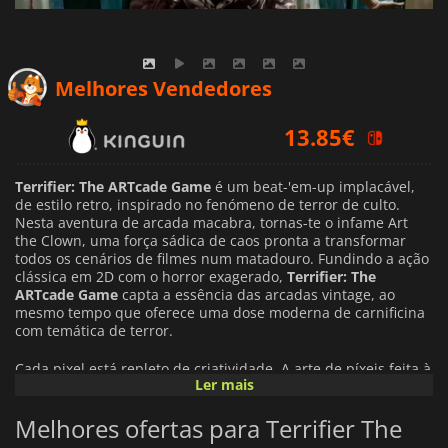
Melhores Vendedores
13.85
€
19.99
€
Terrifier: The ARTcade Game
é um beat-'em-up implacável,
19.99
€
de estilo retro, inspirado no fenómeno de terror de culto.
Nesta aventura de arcada macabra, tornas-te o infame Art
the Clown, uma força sádica de caos pronta a transformar
todos os cenários de filmes num matadouro. Fundindo a ação
clássica em 2D com o horror exagerado,
Terrifier: The
ARTcade Game
capta a essência das arcadas vintage, ao
mesmo tempo que oferece uma dose moderna de carnificina
com temática de terror.
Cada pixel está repleto de criatividade. A arte de píxeis feita à
Ler mais
mão, as animações fluidas e a iluminação atmosférica do jogo
dão uma nova vida ao género beat-'em-up, dando aos fãs de
Melhores ofertas para Terrifier The
brawlers retro e de filmes de terror algo com que gritar. Das
ruas sinistras do carnaval aos pesadelos dos estúdios de