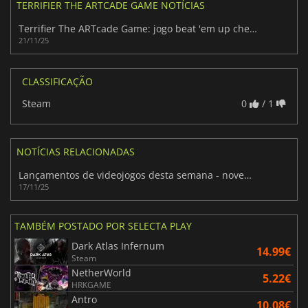
TERRIFIER THE ARTCADE GAME NOTÍCIAS
Terrifier The ARTcade Game: jogo beat 'em up cheio de sangue e de inspiração retro
21/11/25
CLASSIFICAÇÃO
Steam
0
/ 1
NOTÍCIAS RELACIONADAS
Lançamentos de videojogos desta semana - novembro de 2025 (Semana 47)
17/11/25
TAMBÉM POSTADO POR SELECTA PLAY
Dark Atlas Infernum
14.99€
Steam
NetherWorld
5.22€
HRKGAME
Antro
10.08€