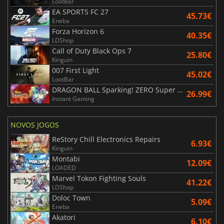
LootBar
EA SPORTS FC 27
45.73€
Eneba
Forza Horizon 6
40.35€
LDShop
Call of Duty Black Ops 7
25.80€
Kinguin
007 First Light
45.02€
LootBar
DRAGON BALL Sparking! ZERO Super Limit Breaking NEO
26.99€
Instant Gaming
NOVOS JOGOS
ReStory Chill Electronics Repairs
6.93€
Kinguin
Montabi
12.09€
LOADED
Marvel Tokon Fighting Souls
41.22€
LDShop
Doloc Town
5.09€
Eneba
Akatori
6.10€