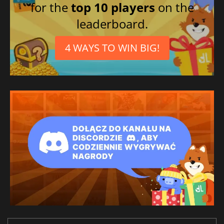
for the
top 10 players
on the
leaderboard.
4 WAYS TO WIN BIG!