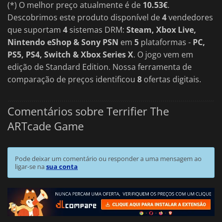
sabor único de violência e absurdo, criando uma experiência
(*) O melhor preço atualmente é de
10.53€
.
que é simultaneamente nostálgica e chocantemente fresca.
Descobrimos este produto disponível de
4
vendedores
que suportam
4
sistemas DRM:
Steam, Xbox Live,
Nintendo eShop & Sony PSN
em
5
plataformas -
PC,
PS5, PS4, Switch & Xbox Series X
. O jogo vem em
edição de Standard Edition. Nossa ferramenta de
comparação de preços identificou
8
ofertas digitais.
Comentários sobre Terrifier The
ARTcade Game
Pode deixar um comentário ou responder a uma mensagem ao
ligar-se na
sua conta