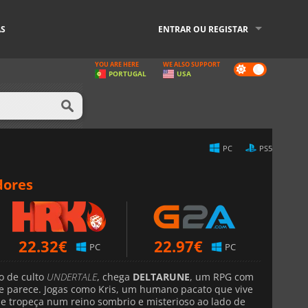
AS
ENTRAR OU REGISTAR
YOU ARE HERE
WE ALSO SUPPORT
Dark
PORTUGAL
USA
mode
PC
PS5
dores
22.32
€
22.97
€
PC
PC
o de culto
UNDERTALE
, chega
DELTARUNE
, um RPG com
e parece. Jogas como Kris, um humano pacato que vive
 tropeça num reino sombrio e misterioso ao lado de