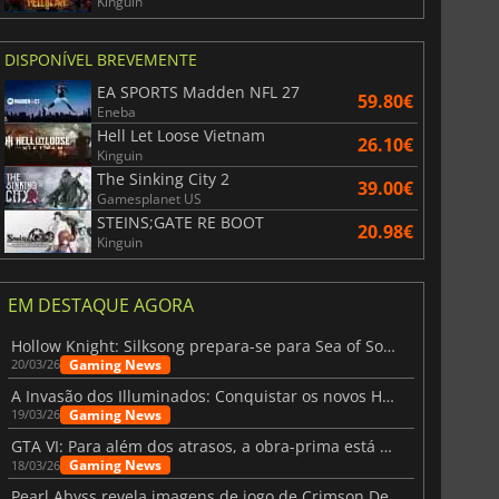
Kinguin
DISPONÍVEL BREVEMENTE
EA SPORTS Madden NFL 27
59.80€
Eneba
Hell Let Loose Vietnam
26.10€
Kinguin
The Sinking City 2
39.00€
Gamesplanet US
STEINS;GATE RE BOOT
20.98€
Kinguin
EM DESTAQUE AGORA
Hollow Knight: Silksong prepara-se para Sea of Sorrow com um patch
Gaming News
20/03/26
A Invasão dos Illuminados: Conquistar os novos Helldivers 2 Atualização!
Gaming News
19/03/26
GTA VI: Para além dos atrasos, a obra-prima está quase a chegar
Gaming News
18/03/26
Pearl Abyss revela imagens de jogo de Crimson Desert para a PS5