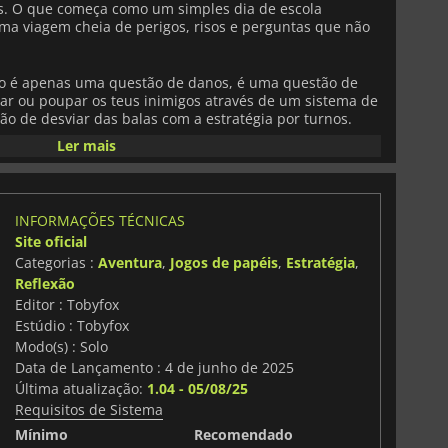
s. O que começa como um simples dia de escola
a viagem cheia de perigos, risos e perguntas que não
ão é apenas uma questão de danos, é uma questão de
tar ou poupar os teus inimigos através de um sistema de
ão de desviar das balas com a estratégia por turnos.
e a tensão e navega por dilemas morais à medida que a
Ler mais
ça a esbater-se.
ranho e atmosfera assombrosa. Todas as personagens
os que percorres e todas as linhas de diálogo têm peso,
INFORMAÇÕES TÉCNICAS
tidamente no contrário. Encontrarás puzzles falantes,
Site oficial
teriosa e segredos que se escondem à superfície. O jogo
Categorias :
Aventura
,
Jogos de papéis
,
Estratégia
,
a inesquecível. Cada faixa, desde temas de batalha
os e emotivos, foi concebida para o levar mais fundo
Reflexão
que um ruído de fundo, é uma parte viva da história.
Editor : Tobyfox
Estúdio : Tobyfox
Modo(s) : Solo
Data de Lançamento : 4 de junho de 2025
Última atualização:
1.04 - 05/08/25
Requisitos de Sistema
Mínimo
Recomendado