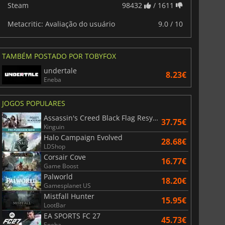
Steam
98432
/ 1611
Metacritic: Avaliação do usuário
9.0 / 10
TAMBÉM POSTADO POR TOBYFOX
undertale
8.23€
Eneba
JOGOS POPULARES
Assassin's Creed Black Flag Resynced
37.75€
Kinguin
6.75
€
15.48
€
Halo Campaign Evolved
28.68€
LDShop
Corsair Cove
16.77€
Game Boost
Palworld
18.20€
Gamesplanet US
War WARHAMMER 3
Lies Of P
Mistfall Hunter
15.95€
LootBar
EA SPORTS FC 27
45.73€
Eneba