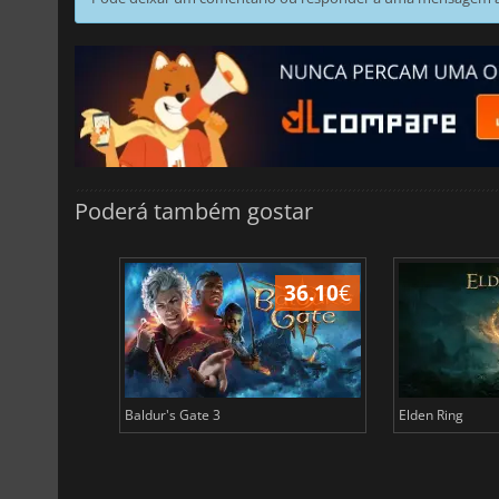
Poderá também gostar
45.02
€
36.10
€
Baldur's Gate 3
Elden Ring