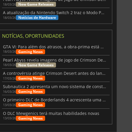
New Game Releases
18/03/26
A atualização da Nintendo Switch 2 traz o Modo Portátil aos jogos mais antigos da Switch
Notícias de Hardware
18/03/26
NOTÍCIAS, OPORTUNIDADES
GTA VI: Para além dos atrasos, a obra-prima está quase a chegar
Gaming News
18/03/26
Pearl Abyss revela imagens de jogo de Crimson Desert para a PS5
New Game Releases
18/03/26
A controvérsia atinge Crimson Desert antes do lançamento
Gaming News
17/03/26
Subnautica 2 apresenta um novo sistema de construção de bases
Gaming News
16/03/26
O primeiro DLC de Borderlands 4 acrescenta uma nova personagem e muito mais
Gaming News
13/03/26
O DLC Mewgenics terá muitas habilidades novas
Gaming News
13/03/26