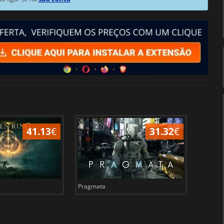
41.13
€
31.32
€
Pragmata
Total 