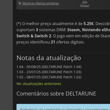
Gift
Mostrar ofertas similares
Global
(*) O melhor preço atualmente é de
5.25€
. Descob
suportam
3
sistemas DRM:
Steam, Nintendo eSh
Switch & Switch 2
. O jogo vem em edição de Sta
preços identificou
21
ofertas digitais.
Notas da atualização
1.04 -
05/08/25 (DELTARUNE Patch 1.04)
1.03 -
23/07/25 (DELTARUNE Patch 1.03)
1.02 -
08/07/25 (DELTARUNE Patch 1.02)
Ver atualizações anteriores
Comentários sobre DELTARUNE
Pode deixar um comentário ou responder a uma mensagem ao