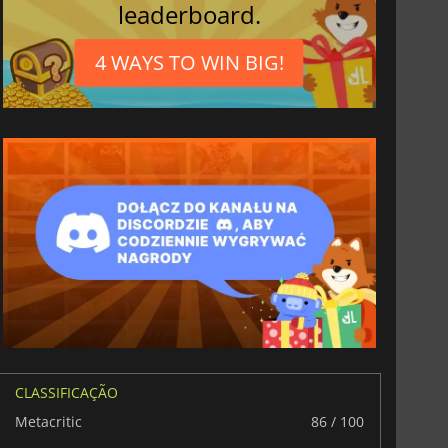
leaderboard.
4 WAYS TO WIN BIG!
CLASSIFICAÇÃO
Metacritic
86 / 100