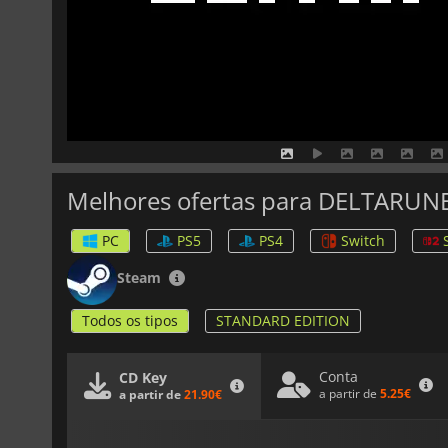
Melhores ofertas para DELTARUN
PC
PS5
PS4
Switch
Steam
Todos os tipos
STANDARD EDITION
Conta
CD Key
a partir de
5.25€
a partir de
21.90€