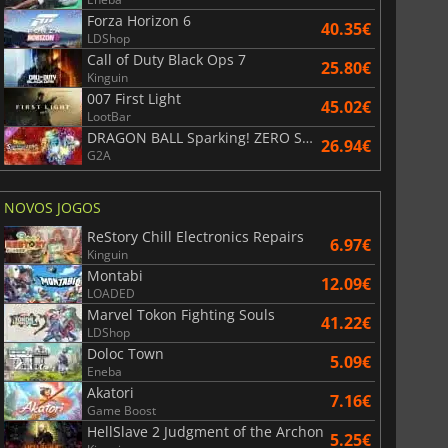
Forza Horizon 6
40.35€
LDShop
Call of Duty Black Ops 7
25.80€
Kinguin
007 First Light
45.02€
LootBar
DRAGON BALL Sparking! ZERO Super Limit Breaking NEO
26.94€
G2A
NOVOS JOGOS
ReStory Chill Electronics Repairs
6.97€
Kinguin
Montabi
12.09€
LOADED
Marvel Tokon Fighting Souls
41.22€
LDShop
Doloc Town
5.09€
Eneba
Akatori
7.16€
Game Boost
HellSlave 2 Judgment of the Archon
5.25€