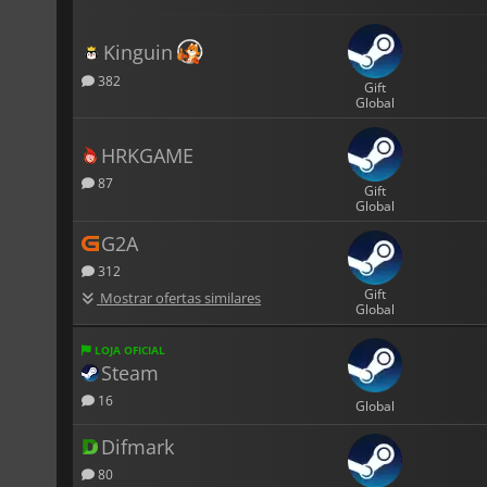
Kinguin
382
Gift
Global
HRKGAME
87
Gift
Global
G2A
312
Gift
Mostrar ofertas similares
Global
LOJA OFICIAL
Steam
16
Global
Difmark
80