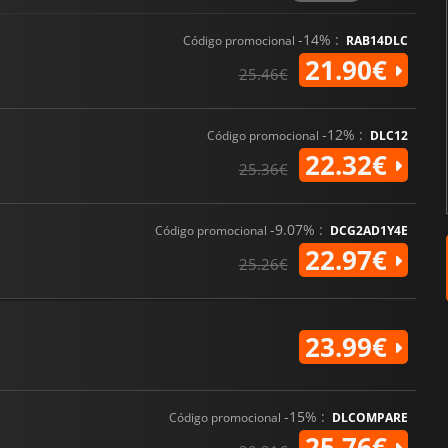
-14% :
Código promocional
RAB14DLC
21.90€
25.46€
-12% :
Código promocional
DLC12
22.32€
25.36€
-9.07% :
Código promocional
DCG2AD1Y4E
22.97€
25.26€
23.99€
-15% :
Código promocional
DLCOMPARE
25.76€