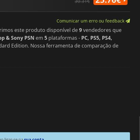
30.31€
Comunicar um erro ou feedback
rimos este produto disponível de
9
vendedores que
op & Sony PSN
em
5
plataformas -
PC, PS5, PS4,
ndard Edition. Nossa ferramenta de comparação de
 ligar-se na
sua conta