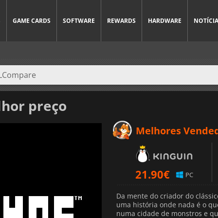
S
GAME CARDS
SOFTWARE
REWARDS
HARDWARE
NOTÍCI
hor preço
Melhores Vende
21.90
€
PC
Da mente do criador do clássic
uma história onde nada é o qu
numa cidade de monstros e que