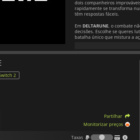
dois companheiros improvávei
rapidamente se transforma num
têm respostas fáceis.
Em
DELTARUNE
, o combate n
decisões. Escolhe se queres lu
batalha único que mistura a aç
Trabalha com o teu grupo, ger
linha entre o bem e o mal come
O mundo é rico em charme est
E
que encontras, todos os caminh
mesmo que o jogo insista diver
Switch 2
heróis relutantes, realeza mis
também inclui uma banda sonor
arrebatadores a momentos calm
no mundo. A música é mais do 
Partilhar
Monitorizar preços
Taxas
Taxas