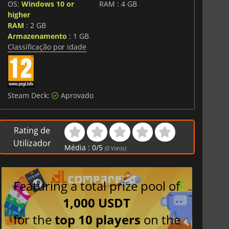
OS:
Windows 10 or
RAM : 4 GB
higher
RAM
: 2 GB
Armazenamento
: 1 GB
Classificação por idade
Steam Deck:
Aprovado
Rating de
Utilizador
Média :
0
/
5
(
0
Votos)
Featuring a total prize pool of
1,000 USDT
for the
top 10 players
on the