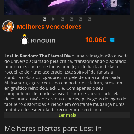
10.06
€
Melhores Vendedores
11.39
€
13.79
€
Lost in Random: The Eternal Die
é uma reimaginação ousada
do universo aclamado pela crítica, transformando o adorado
mundo dos contos de fadas num jogo de hack-and-slash
roguelike de ritmo acelerado. Este spin-off de fantasia
sombria coloca os jogadores na pele de uma rainha caída,
Aleksandra, agora reduzida em poder e estatura, presa no
enigmático reino do Black Die. Com apenas o seu
companheiro de morte sensível, Fortune, ao seu lado, ela
deve lutar através de arenas caóticas, paisagens de jogos de
tabuleiro distorcidas e reinos em constante mudança numa
tentativa desesperada de recuperar o seu trono.
Ler mais
Lost in Random: The Eternal Die
O jogo apresenta uma
Melhores ofertas para Lost in
mistura rica de combate corpo a corpo e à distância, com um
sistema de atualização profundo e uma mecânica única de