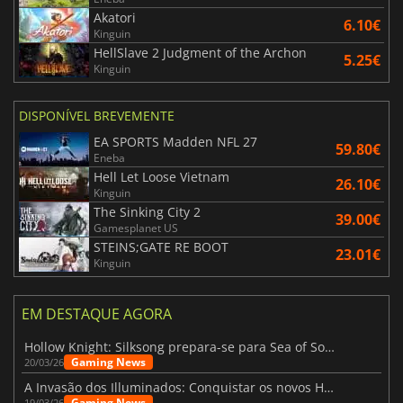
Akatori
6.10€
Kinguin
HellSlave 2 Judgment of the Archon
5.25€
Kinguin
DISPONÍVEL BREVEMENTE
EA SPORTS Madden NFL 27
59.80€
Eneba
Hell Let Loose Vietnam
26.10€
Kinguin
The Sinking City 2
39.00€
Gamesplanet US
STEINS;GATE RE BOOT
23.01€
Kinguin
EM DESTAQUE AGORA
Hollow Knight: Silksong prepara-se para Sea of Sorrow com um patch
Gaming News
20/03/26
A Invasão dos Illuminados: Conquistar os novos Helldivers 2 Atualização!
Gaming News
19/03/26