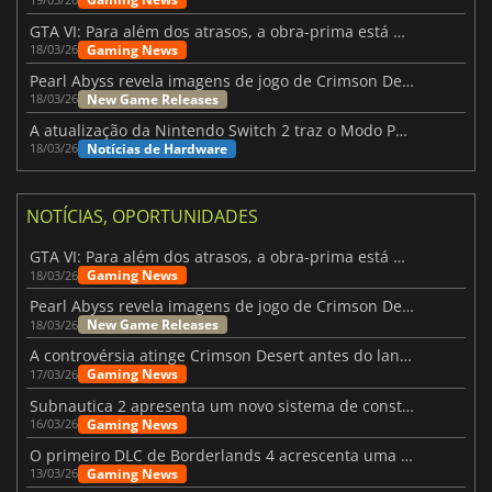
GTA VI: Para além dos atrasos, a obra-prima está quase a chegar
Gaming News
18/03/26
Pearl Abyss revela imagens de jogo de Crimson Desert para a PS5
New Game Releases
18/03/26
A atualização da Nintendo Switch 2 traz o Modo Portátil aos jogos mais antigos da Switch
Notícias de Hardware
18/03/26
NOTÍCIAS, OPORTUNIDADES
GTA VI: Para além dos atrasos, a obra-prima está quase a chegar
Gaming News
18/03/26
Pearl Abyss revela imagens de jogo de Crimson Desert para a PS5
New Game Releases
18/03/26
A controvérsia atinge Crimson Desert antes do lançamento
Gaming News
17/03/26
Subnautica 2 apresenta um novo sistema de construção de bases
Gaming News
16/03/26
O primeiro DLC de Borderlands 4 acrescenta uma nova personagem e muito mais
Gaming News
13/03/26