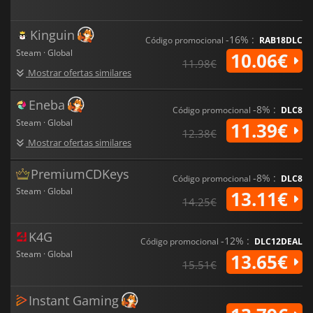
reprodução aleatória e múltiplos finais,
Lost in Random: The
Eternal Die
foi concebido para ser jogado vezes sem conta.
Kinguin
-16% :
Código promocional
RAB18DLC
Steam · Global
10.06€
11.98€
Mostrar ofertas similares
Eneba
-8% :
Código promocional
DLC8
Steam · Global
11.39€
12.38€
Mostrar ofertas similares
PremiumCDKeys
-8% :
Código promocional
DLC8
Steam · Global
13.11€
14.25€
K4G
-12% :
Código promocional
DLC12DEAL
Steam · Global
13.65€
15.51€
Instant Gaming