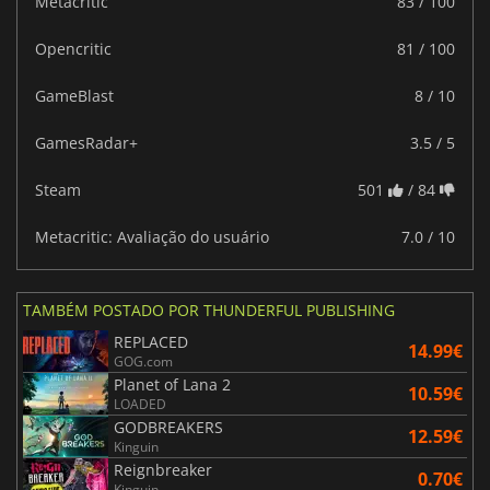
Metacritic
83 / 100
Opencritic
81 / 100
GameBlast
8 / 10
GamesRadar+
3.5 / 5
Steam
501
/ 84
Metacritic: Avaliação do usuário
7.0 / 10
TAMBÉM POSTADO POR THUNDERFUL PUBLISHING
REPLACED
14.99€
GOG.com
Planet of Lana 2
10.59€
LOADED
GODBREAKERS
12.59€
Kinguin
Reignbreaker
0.70€
Kinguin