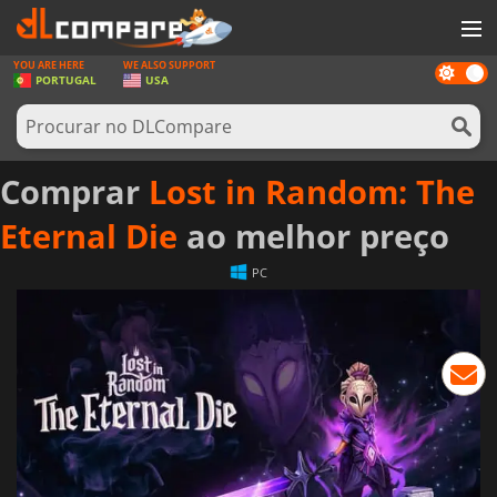
YOU ARE HERE
WE ALSO SUPPORT
Dark
JOGOS
PORTUGAL
USA
mode
GAME CARDS
SOFTWARE
Comprar
Lost in Random: The
REWARDS
Eternal Die
ao melhor preço
HARDWARE
PC
NOTÍCIAS
ENTRAR OU REGISTAR