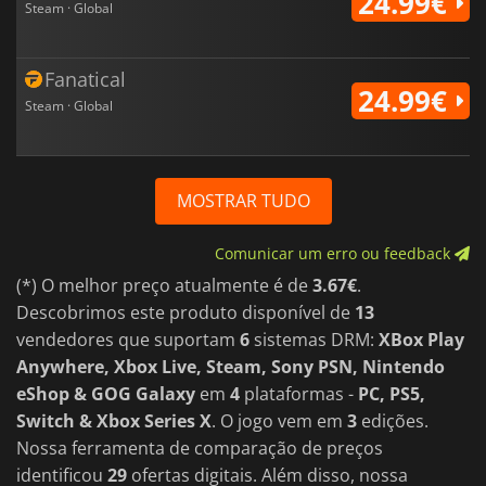
24.99€
Steam · Global
Fanatical
24.99€
Steam · Global
MOSTRAR TUDO
Comunicar um erro ou feedback
(*) O melhor preço atualmente é de
3.67€
.
Descobrimos este produto disponível de
13
vendedores que suportam
6
sistemas DRM:
XBox Play
Anywhere, Xbox Live, Steam, Sony PSN, Nintendo
eShop & GOG Galaxy
em
4
plataformas -
PC, PS5,
Switch & Xbox Series X
. O jogo vem em
3
edições.
Nossa ferramenta de comparação de preços
identificou
29
ofertas digitais. Além disso, nossa