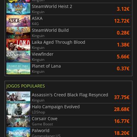
SteamWorld Heist 2
3.12€
Kinguin
ASKA
12.72€
K4G
SteamWorld Build
0.28€
Kinguin
Laika Aged Through Blood
1.38€
Kinguin
Viewfinder
5.66€
Kinguin
Planet of Lana
0.37€
Kinguin
JOGOS POPULARES
Assassin's Creed Black Flag Resynced
37.75€
Kinguin
Halo Campaign Evolved
28.68€
LDShop
Corsair Cove
16.77€
Game Boost
Palworld
18.20€
Gamesplanet US