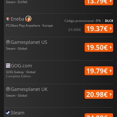
13.79€
Steam · EU/NA
Eneba
-8% :
Código promocional
DLC8
PC/Xbox Play Anywhere · Europe
19.37€
21.05€
Gamesplanet US
19.50€
Steam · Global
GOG.com
19.79€
GOG Galaxy · Global
Complete Edition
Gamesplanet UK
20.98€
Steam · Global
Steam