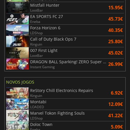
Mistfall Hunter
15.95€
LootBar
EA SPORTS FC 27
45.73€
Eneba
Forza Horizon 6
40.35€
LDShop
Call of Duty Black Ops 7
25.80€
Kinguin
007 First Light
45.02€
LootBar
DRAGON BALL Sparking! ZERO Super Limit Breaking NEO
26.99€
Instant Gaming
NOVOS JOGOS
ReStory Chill Electronics Repairs
6.92€
Kinguin
Montabi
12.09€
LOADED
Marvel Tokon Fighting Souls
41.22€
LDShop
Doloc Town
5.09€
Eneba