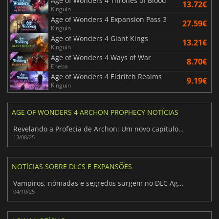
Age of Wonders 4 Thrones of Blood
13.72€
Kinguin
Age of Wonders 4 Expansion Pass 3
27.59€
Kinguin
Age of Wonders 4 Giant Kings
13.21€
Kinguin
Age of Wonders 4 Ways of War
8.70€
Eneba
Age of Wonders 4 Eldritch Realms
9.19€
Kinguin
AGE OF WONDERS 4 ARCHON PROPHECY NOTÍCIAS
Revelando a Profecia de Archon: Um novo capítulo para Age of Wonders 4
13/08/25
NOTÍCIAS SOBRE DLCS E EXPANSÕES
Vampiros, nómadas e segredos surgem no DLC Age of Wonders 4
04/10/25