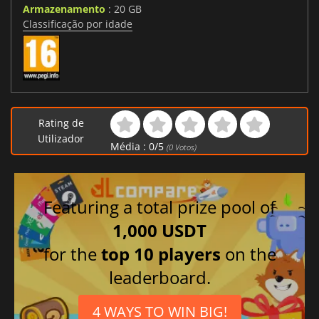
Armazenamento
: 20 GB
Classificação por idade
Rating de
Utilizador
Média :
0
/
5
(
0
Votos)
Featuring a total prize pool of
1,000 USDT
for the
top 10 players
on the
leaderboard.
4 WAYS TO WIN BIG!