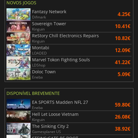
NOVOS JOGOS
Fantasy Network
4.25€
Difmark
Sovereign Tower
10.41€
Kinguin
ReStory Chill Electronics Repairs
10.82€
Kinguin
Montabi
12.09€
LOADED
Marvel Tokon Fighting Souls
41.22€
LDShop
Doloc Town
5.09€
Eneba
DISPONÍVEL BREVEMENTE
EA SPORTS Madden NFL 27
59.80€
Eneba
Hell Let Loose Vietnam
26.08€
Kinguin
The Sinking City 2
38.92€
Gamesplanet US