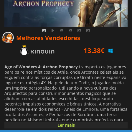
13.38
€
Melhores Vendedores
14.16
€
17.19
€
Age of Wonders 4: Archon Prophecy
transporta os jogadores
para os reinos místicos de Athla, onde Arcontes celestiais se
erguem contra as forças corruptas de Urrath neste expansivo
jogo de estratégia 4X. Na pele de um Godir, o jogador molda
um império personalizado, utilizando a nova cultura dos
Arquitectos para construir monumentos mágicos que se
alinham com as afinidades escolhidas, desbloqueando
potentes impulsos económicos e bónus únicos. A narrativa
desenrola-se em dois reinos - Anéis de Emnora, uma fortaleza
oculta dos Arcontes, e Penhascos de Sordünn, uma terra
perdida no Abismo Umbral - onde cumprirás profecias para
moldar a guerra entre a luz e as trevas.
Ler mais