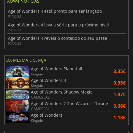
AOW4 NOTÍCIAS
Age of Wonders 4 está pronto para ser lançado
01/05/23
Age of Wonders 4 leva a série para o próximo nível
28/03/23
Age of Wonders 4 revela o conteúdo do seu passe de expansão
03/03/23
DA MESMA LICENÇA
Age of Wonders Planetfall
3.35€
Kinguin
Age of Wonders 3
0.95€
Kinguin
Age of Wonders Shadow Magic
1.87€
GAMESEAL
Age of Wonders 2 The Wizard's Throne
0.66€
GAMESEAL
Age of Wonders
1.18€
Kinguin