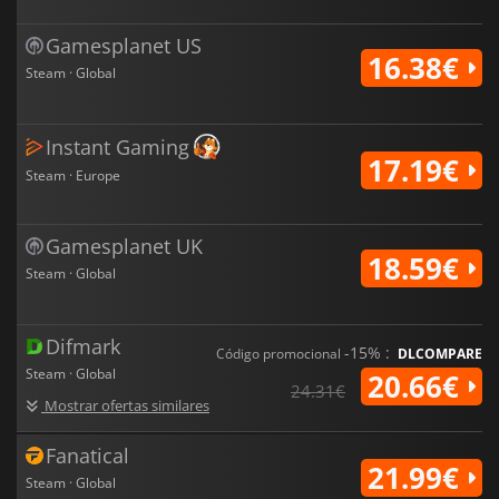
Gamesplanet US
16.38€
Steam · Global
Instant Gaming
17.19€
Steam · Europe
Gamesplanet UK
18.59€
Steam · Global
Difmark
-15% :
Código promocional
DLCOMPARE
Steam · Global
20.66€
24.31€
Mostrar ofertas similares
Fanatical
21.99€
Steam · Global