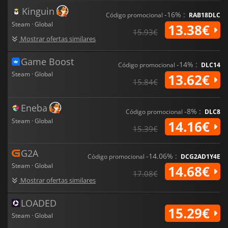
Prophecy
oferece uma experiência tática rica para os fãs de
estratégia que desejam uma guerra celestial e a mestria na
Kinguin
-16% :
Código promocional
RAB18DLC
criação de impérios.
Steam · Global
13.38€
15.93€
Mostrar ofertas similares
Game Boost
-14% :
Código promocional
DLC14
Steam · Global
13.62€
15.84€
Eneba
-8% :
Código promocional
DLC8
Steam · Global
14.16€
15.39€
G2A
-14.06% :
Código promocional
DCG2AD1Y4E
Steam · Global
14.68€
17.08€
Mostrar ofertas similares
LOADED
15.29€
Steam · Global