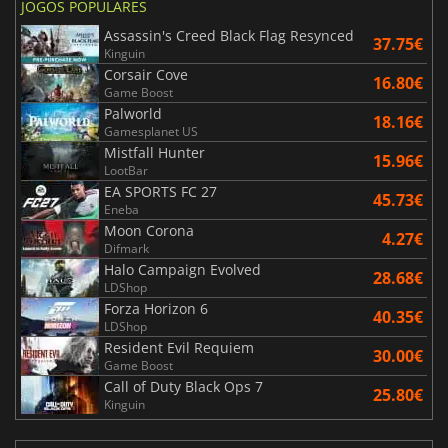
JOGOS POPULARES
Assassin's Creed Black Flag Resynced
37.75€
Kinguin
Corsair Cove
16.80€
Game Boost
Palworld
18.16€
Gamesplanet US
Mistfall Hunter
15.96€
LootBar
EA SPORTS FC 27
45.73€
Eneba
Moon Corona
4.27€
Difmark
Halo Campaign Evolved
28.68€
LDShop
Forza Horizon 6
40.35€
LDShop
Resident Evil Requiem
30.00€
Game Boost
Call of Duty Black Ops 7
25.80€
Kinguin