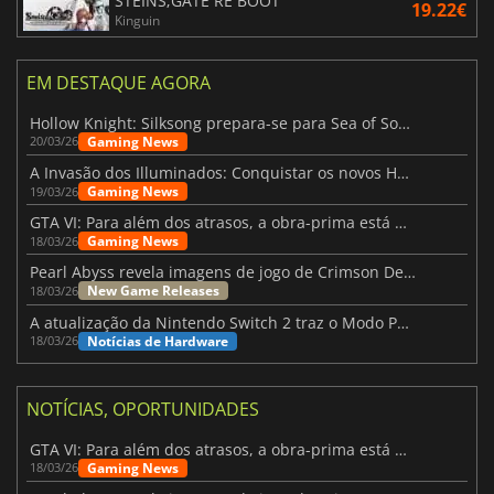
STEINS;GATE RE BOOT
19.22€
Kinguin
EM DESTAQUE AGORA
Hollow Knight: Silksong prepara-se para Sea of Sorrow com um patch
Gaming News
20/03/26
A Invasão dos Illuminados: Conquistar os novos Helldivers 2 Atualização!
Gaming News
19/03/26
GTA VI: Para além dos atrasos, a obra-prima está quase a chegar
Gaming News
18/03/26
Pearl Abyss revela imagens de jogo de Crimson Desert para a PS5
New Game Releases
18/03/26
A atualização da Nintendo Switch 2 traz o Modo Portátil aos jogos mais antigos da Switch
Notícias de Hardware
18/03/26
NOTÍCIAS, OPORTUNIDADES
GTA VI: Para além dos atrasos, a obra-prima está quase a chegar
Gaming News
18/03/26