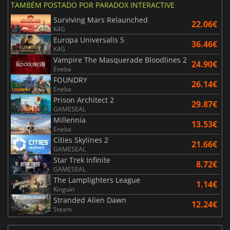
TAMBÉM POSTADO POR PARADOX INTERACTIVE
Surviving Mars Relaunched
22.06€
K4G
Europa Universalis 5
36.46€
K4G
Vampire The Masquerade Bloodlines 2
24.90€
Eneba
FOUNDRY
26.14€
Eneba
Prison Architect 2
29.87€
GAMESEAL
Millennia
13.53€
Eneba
Cities Skylines 2
21.66€
GAMESEAL
Star Trek Infinite
8.72€
GAMESEAL
The Lamplighters League
1.14€
Kinguin
Stranded Alien Dawn
12.24€
Steam