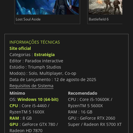
Lost Soul Aside
Battlefield 6
INFORMAÇÕES TÉCNICAS
Site oficial
Categorias :
Estratégia
Editor : Paradox interactive
Estúdio : Triumph Studios
Modo(s) : Solo, Multiplayer, Co-op
Data de Lançamento : 12 de agosto de 2025
Requisitos de Sistema
Mínimo
Recomendado
OS:
Windows 10 (64-bit)
CPU : Core i5-10600K /
CPU
: Core i5-4460 /
RyzenTM 5 5600X
RyzenTM 5 1600X
RAM : 16 GB
RAM
: 8 GB
GPU : GeForce RTX 2060
GPU
: GeForce GTX 780 /
Super / Radeon RX 5700 XT
Radeon HD 7870