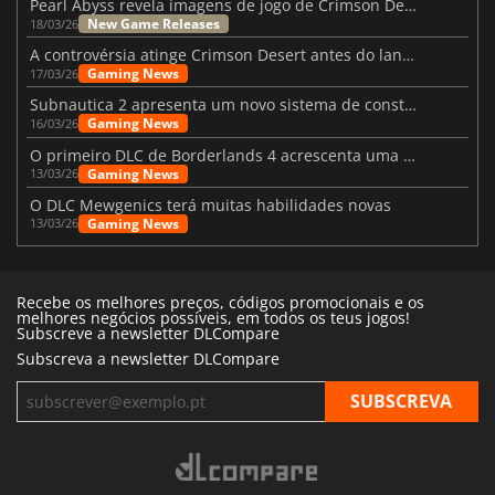
Pearl Abyss revela imagens de jogo de Crimson Desert para a PS5
New Game Releases
18/03/26
A controvérsia atinge Crimson Desert antes do lançamento
Gaming News
17/03/26
Subnautica 2 apresenta um novo sistema de construção de bases
Gaming News
16/03/26
O primeiro DLC de Borderlands 4 acrescenta uma nova personagem e muito mais
Gaming News
13/03/26
O DLC Mewgenics terá muitas habilidades novas
Gaming News
13/03/26
Recebe os melhores preços, códigos promocionais e os
melhores negócios possíveis, em todos os teus jogos!
Subscreve a newsletter DLCompare
Subscreva a newsletter DLCompare