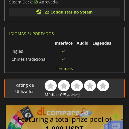
Steam Deck:
Aprovado
22 Conquistas no Steam
IDIOMAS SUPORTADOS
Interface
Áudio
Legendas
Inglês
Chinês tradicional
Russo
Ler mais
Húngaro
Português brasileiro
Rating de
Espanhol
Utilizador
Média :
0
/
5
(
0
Votos)
Alemão
Italiano
Tcheco
Featuring a total prize pool of
Francês
1,000 USDT