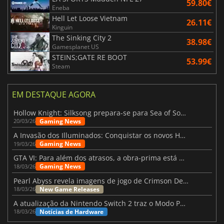
59.80€
Eneba
Hell Let Loose Vietnam
26.11€
Kinguin
The Sinking City 2
38.98€
Gamesplanet US
STEINS;GATE RE BOOT
53.99€
Steam
EM DESTAQUE AGORA
Hollow Knight: Silksong prepara-se para Sea of Sorrow com um patch
Gaming News
20/03/26
A Invasão dos Illuminados: Conquistar os novos Helldivers 2 Atualização!
Gaming News
19/03/26
GTA VI: Para além dos atrasos, a obra-prima está quase a chegar
Gaming News
18/03/26
Pearl Abyss revela imagens de jogo de Crimson Desert para a PS5
New Game Releases
18/03/26
A atualização da Nintendo Switch 2 traz o Modo Portátil aos jogos mais antigos da Switch
Notícias de Hardware
18/03/26