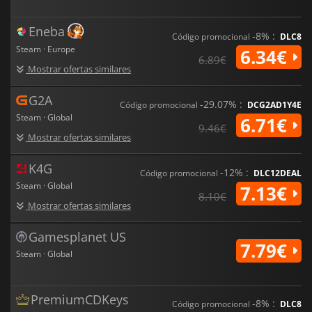
Eneba
-8% :
Código promocional
DLC8
Steam · Europe
6.34€
6.89€
Mostrar ofertas similares
G2A
-29.07% :
Código promocional
DCG2AD1Y4E
Steam · Global
6.71€
9.46€
Mostrar ofertas similares
K4G
-12% :
Código promocional
DLC12DEAL
Steam · Global
7.13€
8.10€
Mostrar ofertas similares
Gamesplanet US
7.79€
Steam · Global
PremiumCDKeys
-8% :
Código promocional
DLC8