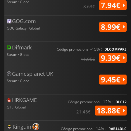
Steam · Global
7.94€
8.63€
GOG.com
8.99€
GOG Galaxy · Global
Difmark
-15% :
Código promocional
DLCOMPARE
Steam · Global
9.39€
11.05€
Gamesplanet UK
9.45€
Steam · Global
HRKGAME
-12% :
Código promocional
DLC12
Gift · Global
18.88€
21.46€
Kinguin
-14% :
Código promocional
RAB14DLC