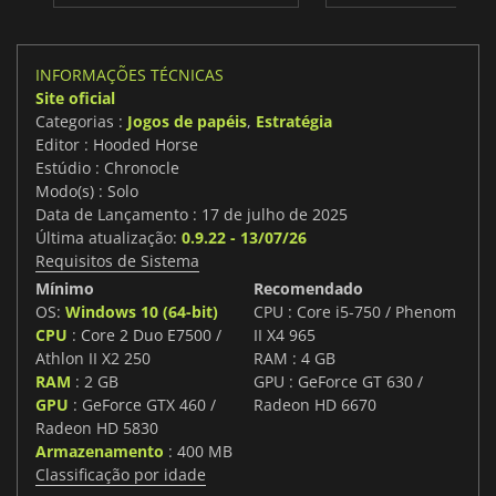
INFORMAÇÕES TÉCNICAS
Site oficial
Categorias :
Jogos de papéis
,
Estratégia
Editor : Hooded Horse
Estúdio : Chronocle
Modo(s) : Solo
Data de Lançamento : 17 de julho de 2025
Última atualização:
0.9.22 - 13/07/26
Requisitos de Sistema
Mínimo
Recomendado
OS:
Windows 10 (64-bit)
CPU : Core i5-750 / Phenom
CPU
: Core 2 Duo E7500 /
II X4 965
Athlon II X2 250
RAM : 4 GB
RAM
: 2 GB
GPU : GeForce GT 630 /
GPU
: GeForce GTX 460 /
Radeon HD 6670
Radeon HD 5830
Armazenamento
: 400 MB
Classificação por idade