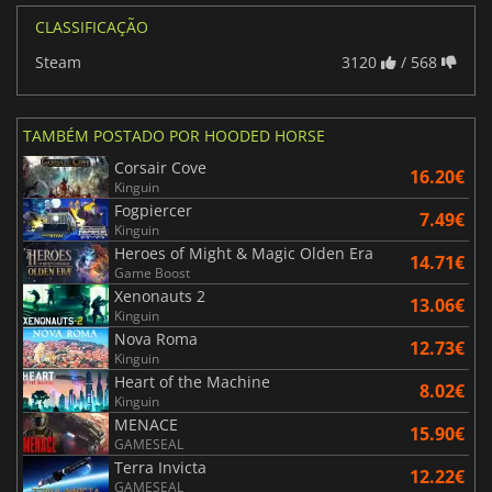
CLASSIFICAÇÃO
Steam
3120
/ 568
TAMBÉM POSTADO POR HOODED HORSE
Corsair Cove
16.20€
Kinguin
Fogpiercer
7.49€
Kinguin
Heroes of Might & Magic Olden Era
14.71€
Game Boost
Xenonauts 2
13.06€
Kinguin
Nova Roma
12.73€
Kinguin
Heart of the Machine
8.02€
Kinguin
MENACE
15.90€
GAMESEAL
Terra Invicta
12.22€
GAMESEAL