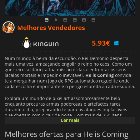
5.93
€
Melhores Vendedores
6.34
€
6.19
€
Num mundo à beira da escuridão, o Rei Demónio desperta
mais uma vez, ameaçando engolir o reino no caos. Como um
guerreiro solitário, a tua missão é clara: enfrentar os seus
lacaios mortais e impedir o inevitável.
He is Coming
convida-
te a mergulhar num jogo de RPG automático roguelite onde
cada escolha é importante e o perigo espreita a cada esquina.
Explora um mundo de pixel art assombrosamente belo
enquanto procuras armas poderosas e artefactos raros
durante o dia, preparando-te para os ataques implacáveis
que chegam com o cair da noite. Com mais de 350 itens
Ler mais
únicos à tua disposição, cada corrida oferece novas formas de
construir a tua estratégia, adaptando as tuas tácticas para
Melhores ofertas para He is Coming
enfrentar uma nova lista de mais de 30 chefes formidáveis.
Cada inimigo apresenta desafios distintos que exigem um