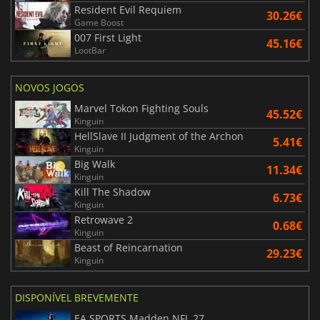
Resident Evil Requiem
30.26€
Game Boost
007 First Light
45.16€
LootBar
NOVOS JOGOS
Marvel Tokon Fighting Souls
45.52€
Kinguin
HellSlave II Judgment of the Archon
5.41€
Kinguin
Big Walk
11.34€
Kinguin
Kill The Shadow
6.73€
Kinguin
Retrowave 2
0.68€
Kinguin
Beast of Reincarnation
29.23€
Kinguin
DISPONÍVEL BREVEMENTE
EA SPORTS Madden NFL 27