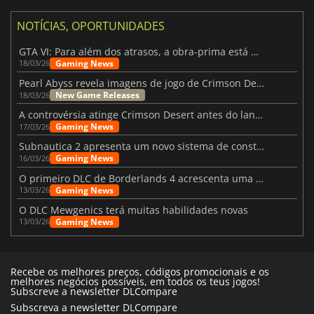
NOTÍCIAS, OPORTUNIDADES
GTA VI: Para além dos atrasos, a obra-prima está quase a chegar
Gaming News
18/03/26
Pearl Abyss revela imagens de jogo de Crimson Desert para a PS5
New Game Releases
18/03/26
A controvérsia atinge Crimson Desert antes do lançamento
Gaming News
17/03/26
Subnautica 2 apresenta um novo sistema de construção de bases
Gaming News
16/03/26
O primeiro DLC de Borderlands 4 acrescenta uma nova personagem e muito mais
Gaming News
13/03/26
O DLC Mewgenics terá muitas habilidades novas
Gaming News
13/03/26
Recebe os melhores preços, códigos promocionais e os
melhores negócios possíveis, em todos os teus jogos!
Subscreve a newsletter DLCompare
Subscreva a newsletter DLCompare