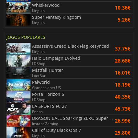
Whiskerwood
10.36€
Kinguin
Super Fantasy Kingdom
5.26€
Kinguin
JOGOS POPULARES
Assassin's Creed Black Flag Resynced
37.75€
Kinguin
Halo Campaign Evolved
28.68€
LDShop
Mistfall Hunter
16.01€
LootBar
Palworld
18.19€
Gamesplanet US
Forza Horizon 6
40.35€
LDShop
EA SPORTS FC 27
45.73€
Eneba
DRAGON BALL Sparking! ZERO Super Limit Breaking NEO
26.99€
Instant Gaming
Call of Duty Black Ops 7
25.80€
Kinguin