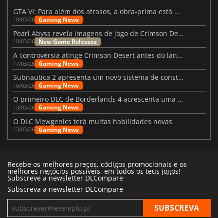
GTA VI: Para além dos atrasos, a obra-prima está quase a chegar
Gaming News
18/03/26
Pearl Abyss revela imagens de jogo de Crimson Desert para a PS5
New Game Releases
18/03/26
A controvérsia atinge Crimson Desert antes do lançamento
Gaming News
17/03/26
Subnautica 2 apresenta um novo sistema de construção de bases
Gaming News
16/03/26
O primeiro DLC de Borderlands 4 acrescenta uma nova personagem e muito mais
Gaming News
13/03/26
O DLC Mewgenics terá muitas habilidades novas
Gaming News
13/03/26
Recebe os melhores preços, códigos promocionais e os
melhores negócios possíveis, em todos os teus jogos!
Subscreve a newsletter DLCompare
Subscreva a newsletter DLCompare