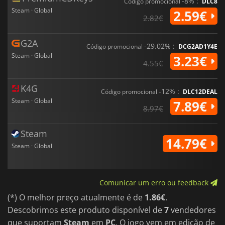
-8% :
Código promocional
DLC8
Steam · Global
2.59€
2.82€
G2A
-29.02% :
Código promocional
DCG2AD1Y4E
Steam · Global
3.23€
4.55€
K4G
-12% :
Código promocional
DLC12DEAL
Steam · Global
7.89€
8.97€
Steam
14.79€
Steam · Global
Comunicar um erro ou feedback
(*) O melhor preço atualmente é de
1.86€
.
Descobrimos este produto disponível de
7
vendedores
que suportam
Steam
em
PC
. O jogo vem em edição de