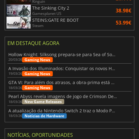
Kinguin
The Sinking City 2
38.98€
Gamesplanet US
STEINS;GATE RE BOOT
53.99€
Steam
EM DESTAQUE AGORA
Hollow Knight: Silksong prepara-se para Sea of Sorrow com um patch
Gaming News
20/03/26
A Invasão dos Illuminados: Conquistar os novos Helldivers 2 Atualização!
Gaming News
19/03/26
GTA VI: Para além dos atrasos, a obra-prima está quase a chegar
Gaming News
18/03/26
Pearl Abyss revela imagens de jogo de Crimson Desert para a PS5
New Game Releases
18/03/26
A atualização da Nintendo Switch 2 traz o Modo Portátil aos jogos mais antigos da Switch
Notícias de Hardware
18/03/26
NOTÍCIAS, OPORTUNIDADES