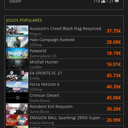
Steam
118
/ 21
JOGOS POPULARES
Assassin's Creed Black Flag Resynced
37.75€
Kinguin
Halo Campaign Evolved
28.68€
LDShop
Palworld
18.19€
Gamesplanet US
Mistfall Hunter
16.01€
LootBar
EA SPORTS FC 27
45.73€
Eneba
Forza Horizon 6
40.35€
LDShop
Crimson Desert
45.00€
Game Boost
Resident Evil Requiem
30.26€
Game Boost
DRAGON BALL Sparking! ZERO Super Limit Breaking NEO
26.99€
Instant Gaming