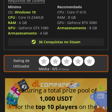
Requisitos de Sistema
Mínimo
Recomendado
OS:
Windows 10
CPU : Core i7-610
CPU
: Core i3-2340UE
RAM : 8 GB
RAM
: 6 GB
GPU : GeForce RTX 3080
GPU
: GeForce GTX 1080
Armazenamento
: 8 GB
Armazenamento
: 4 GB
36 Conquistas no Steam
Rating de
Utilizador
Média :
0
/
5
(
0
Votos)
Featuring a total prize pool of
1,000 USDT
for the
top 10 players
on the