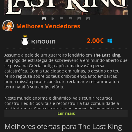
Melhores Vendedores
2.00
€
2.55
€
Assume a pele de um guerreiro lendário em
The Last King
,
2.59
€
um jogo de estratégia de sobrevivência em mundo aberto que
se passa na Grécia antiga após uma invasão persa
catastrófica. Com a tua cidade em ruínas, o destino do teu
reino repousa sobre os teus ombros enquanto embarcas
numa missão para reconstruir, reclamar e restaurar a tua
terra natal à sua antiga glória.
Neste mundo enorme e dinâmico, vais reunir recursos,
construir edifícios vitais e reconstruir a tua comunidade a
partir do zero. Cada estrutura que ergues desempenha um
Ler mais
papel crucial na recuperação da força e estabilidade do teu
reino. Mas a reconstrução não é suficiente; também tens de
Melhores ofertas para The Last King
reunir um exército formidável, treinando e liderando os teus
soldados em batalhas intensas que exigem tácticas