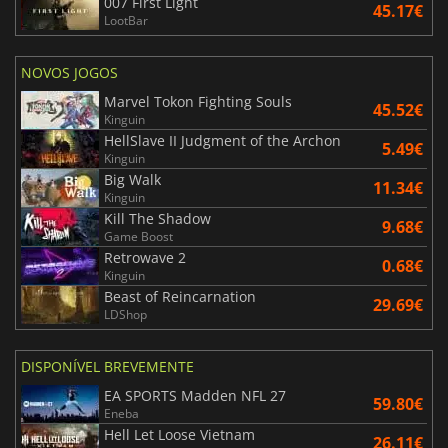
007 First Light
45.17€
LootBar
NOVOS JOGOS
Marvel Tokon Fighting Souls
45.52€
Kinguin
HellSlave II Judgment of the Archon
5.49€
Kinguin
Big Walk
11.34€
Kinguin
Kill The Shadow
9.68€
Game Boost
Retrowave 2
0.68€
Kinguin
Beast of Reincarnation
29.69€
LDShop
DISPONÍVEL BREVEMENTE
EA SPORTS Madden NFL 27
59.80€
Eneba
Hell Let Loose Vietnam
26.11€