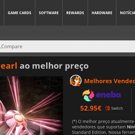
S
GAME CARDS
SOFTWARE
REWARDS
HARDWARE
NOTÍCI
earl
ao melhor preço
Melhores Vende
52.95
€
Switch
(*) O melhor preço atualmente
vendedores que suportam
Nin
Standard Edition. Nossa ferra