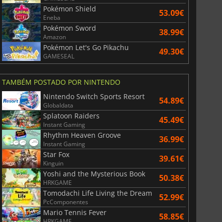
Pokémon Shield
53.09€
Eneba
Pokémon Sword
38.99€
Amazon
Pokémon Let's Go Pikachu
49.30€
GAMESEAL
TAMBÉM POSTADO POR NINTENDO
Nintendo Switch Sports Resort
54.89€
Globaldata
Splatoon Raiders
45.49€
Instant Gaming
Rhythm Heaven Groove
36.99€
Instant Gaming
Star Fox
39.61€
Kinguin
Yoshi and the Mysterious Book
50.38€
HRKGAME
Tomodachi Life Living the Dream
52.99€
PcComponentes
Mario Tennis Fever
58.85€
HRKGAME