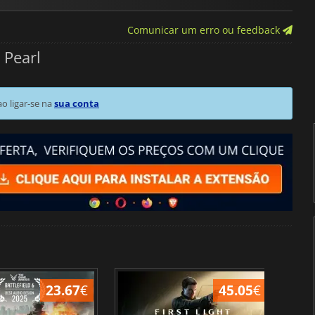
Comunicar um erro ou feedback
 Pearl
 ligar-se na
sua conta
23.67
€
45.05
€