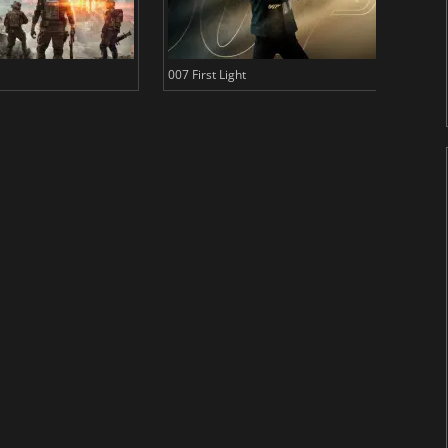
007 First Light
Baldu