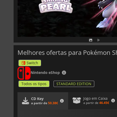
Melhores ofertas para Pokémon Sh
Switch
Nintendo eShop
Todos os tipos
STANDARD EDITION
Jogo em Caixa
CD Key
a partir de
46.45€
a partir de
50.38€