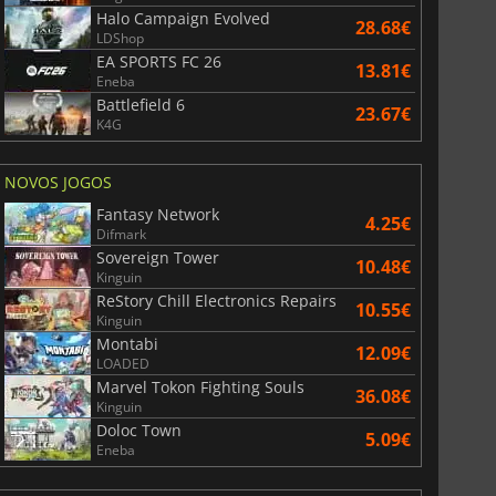
Halo Campaign Evolved
28.68€
LDShop
EA SPORTS FC 26
13.81€
Eneba
Battlefield 6
23.67€
K4G
NOVOS JOGOS
Fantasy Network
4.25€
Difmark
Sovereign Tower
10.48€
Kinguin
ReStory Chill Electronics Repairs
10.55€
Kinguin
Montabi
12.09€
LOADED
Marvel Tokon Fighting Souls
36.08€
Kinguin
Doloc Town
5.09€
Eneba