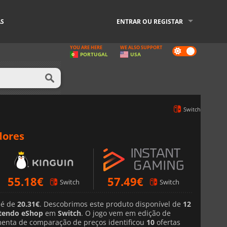
AS
ENTRAR OU REGISTAR
YOU ARE HERE
WE ALSO SUPPORT
Dark
PORTUGAL
USA
mode
Switch
dores
55.18
€
57.49
€
Switch
Switch
 é de
20.31€
. Descobrimos este produto disponível de
12
tendo eShop
em
Switch
. O jogo vem em edição de
menta de comparação de preços identificou
10
ofertas