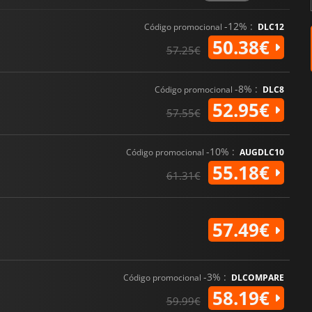
-12% :
Código promocional
DLC12
50.38€
57.25€
-8% :
Código promocional
DLC8
52.95€
57.55€
-10% :
Código promocional
AUGDLC10
55.18€
61.31€
57.49€
-3% :
Código promocional
DLCOMPARE
58.19€
59.99€