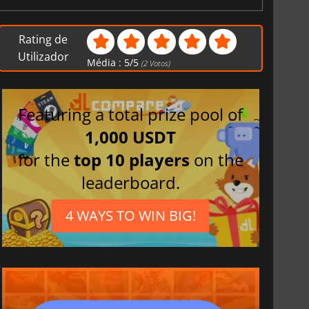
Rating de
Utilizador
Média :
5
/
5
(
2
Votos)
Featuring a total prize pool of
1,000 USDT
for the
top 10 players
on the
leaderboard.
4 WAYS TO WIN BIG!