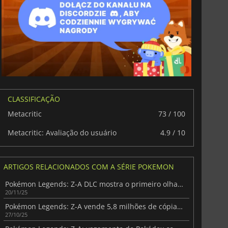
CLASSIFICAÇÃO
Metacritic
73 / 100
Metacritic: Avaliação do usuário
4.9 / 10
ARTIGOS RELACIONADOS COM A SÉRIE POKEMON
Pokémon Legends: Z-A DLC mostra o primeiro olhar sobre Mega Zeraora
20/11/25
Pokémon Legends: Z-A vende 5,8 milhões de cópias, Switch 2 lidera metade
35.64
€
41.13
€
27/10/25