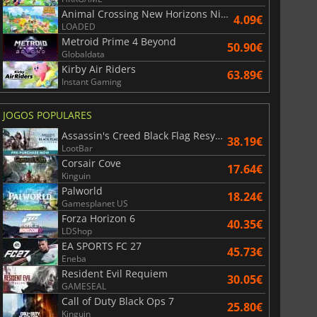
Animal Crossing New Horizons Nintendo Switch 2 Edition Upgrade Pack
4.09€
LOADED
Metroid Prime 4 Beyond
50.90€
Globaldata
Kirby Air Riders
63.89€
Instant Gaming
JOGOS POPULARES
Assassin's Creed Black Flag Resynced
38.19€
LootBar
Corsair Cove
17.64€
Kinguin
Palworld
18.24€
Gamesplanet US
Forza Horizon 6
40.35€
LDShop
EA SPORTS FC 27
45.73€
Eneba
Resident Evil Requiem
30.05€
GAMESEAL
Call of Duty Black Ops 7
25.80€
Kinguin