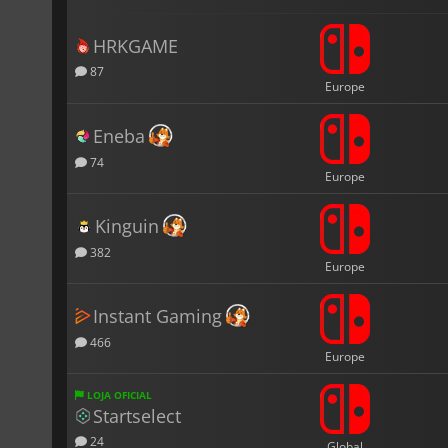
HRKGAME
87
Europe
Eneba
74
Europe
Kinguin
382
Europe
Instant Gaming
466
Europe
LOJA OFICIAL
Startselect
24
Global