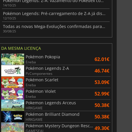
Pokémon Legends: Z-A: vazamento do Pokédex completo dias antes do lançamento
14/10/25
Pokémon Legends: Pré-carregamento de Z-A já disponível antes do lançamento
12/10/25
r's Gate 3
Elden Ring
Todas as novas Mega-Evoluções confirmadas para Pokémon Legends: Z-A
30/08/25
DA MESMA LICENÇA
Pokémon Pokopia
62.01€
Eneba
Pokémon Legends Z-A
46.74€
PcComponentes
Pokémon Scarlet
53.09€
Eneba
Pokémon Violet
52.99€
Eneba
Pokemon Legends Arceus
50.38€
HRKGAME
Pokémon Brilliant Diamond
50.38€
HRKGAME
Pokémon Mystery Dungeon Rescue Team DX
49.30€
GAMESEAL