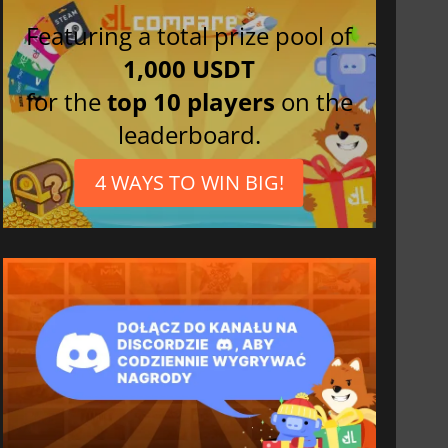
Featuring a total prize pool of
1,000 USDT
for the
top 10 players
on the
leaderboard.
4 WAYS TO WIN BIG!