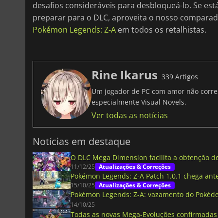
desafios consideráveis para desbloqueá-lo. Se es
preparar para o DLC, aproveita o nosso comparad
Pokémon Legends: Z-A
em todos os retalhistas.
Rine Ikarus
339 Artigos
Um jogador de PC com amor não corresp
especialmente Visual Novels.
Ver todas as notícias
Notícias em destaque
O DLC Mega Dimension facilita a obtenção 
11/12/25
Atualizações & Correções
Pokémon Legends: Z-A Patch 1.0.1 chega ant
15/10/25
Atualizações & Correções
Pokémon Legends: Z-A: vazamento do Pokéde
14/10/25
Todas as novas Mega-Evoluções confirmadas