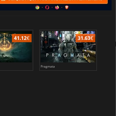
41.12
€
31.63
€
Pragmata
Total 