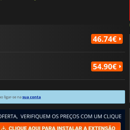
46.74€
54.90€
 ligar-se na
sua conta