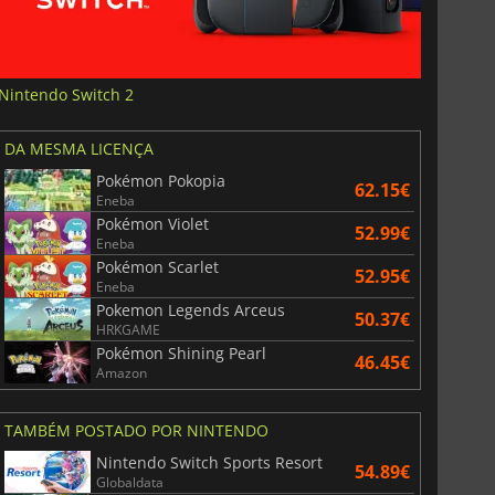
Nintendo Switch 2
DA MESMA LICENÇA
Pokémon Pokopia
62.15€
Eneba
Pokémon Violet
52.99€
Eneba
Pokémon Scarlet
52.95€
Eneba
Pokemon Legends Arceus
50.37€
HRKGAME
Pokémon Shining Pearl
46.45€
Amazon
TAMBÉM POSTADO POR NINTENDO
Nintendo Switch Sports Resort
54.89€
Globaldata