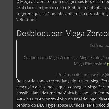
O Mega Zeraora tem um design mais feroz, com pe
azul-claro em todo o corpo. Embora mantenha a sua
sugerem que será um atacante misto devastador,
Velocidade.
Desbloquear Mega Zeraora
Está na ho
Cuidado com Mega Zeraora, a Mega Evolução
Mega Dimension!
p
- Pokémon @ Lumiose City 
De acordo com o recém-lançado trailer, Mega Zer
descrição oficial indica que "conseguir Mega Zerao
possibilidade de uma mecânica baseada em temp
Z-A
– ou um encontro épico no final do jogo, diret
cenário do DLC, Hyperspace Lumiose, será palco d