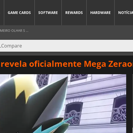
S
GAME CARDS
SOFTWARE
REWARDS
HARDWARE
NOTÍCI
EIRO OLHAR S ...
revela oficialmente Mega Zerao