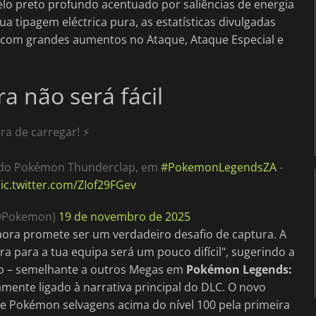
lo preto profundo acentuado por saliências de energia
 tipagem eléctrica pura, as estatísticas divulgadas
 com grandes aumentos no Ataque, Ataque Especial e
 não será fácil
ra de carregar! ⚡
 do Pokémon Thunderclap, em
#PokemonLegendsZA
-
ic.twitter.com/ZIof29FGev
(@Pokemon)
19 de novembro de 2025
aora promete ser um verdadeiro desafio de captura. A
ra para a tua equipa será um pouco difícil", sugerindo a
o – semelhante a outros Megas em
Pokémon Legends:
amente ligado à narrativa principal do DLC. O novo
e Pokémon selvagens acima do nível 100 pela primeira