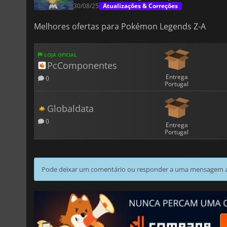
30/08/25
Atualizações & Correções
Melhores ofertas para Pokémon Legends Z-A
LOJA OFICIAL
PcComponentes
Entrega
0
Portugal
Globaldata
0
Entrega
Portugal
Pode deixar um comentário ou responder a uma mensagem ao