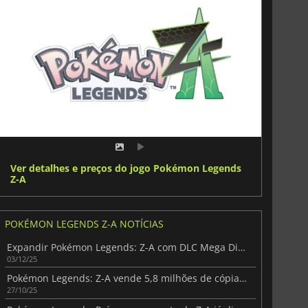
Ver detalhes e preços do jogo Pokémon Legends
Z-A
POKÉMON LEGENDS Z-A NOTÍCIAS
Expandir Pokémon Legends: Z-A com DLC Mega Dimensão
03/12/25
Pokémon Legends: Z-A vende 5,8 milhões de cópias, Switch 2 lidera metade
27/10/25