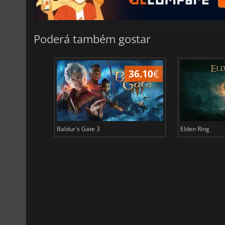
Poderá também gostar
45.02
€
36.10
€
Baldur's Gate 3
Elden Ring