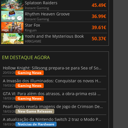
Splatoon Raiders
45.49€
Instant Gaming
Rhythm Heaven Groove
36.99€
Instant Gaming
Star Fox
39.61€
Kinguin
Yoshi and the Mysterious Book
50.37€
6.75
€
15.48
€
HRKGAME
EM DESTAQUE AGORA
Hollow Knight: Silksong prepara-se para Sea of Sorrow com um patch
Gaming News
20/03/26
War WARHAMMER 3
Lies Of P
A Invasão dos Illuminados: Conquistar os novos Helldivers 2 Atualização!
Gaming News
19/03/26
GTA VI: Para além dos atrasos, a obra-prima está quase a chegar
Gaming News
18/03/26
Pearl Abyss revela imagens de jogo de Crimson Desert para a PS5
New Game Releases
18/03/26
A atualização da Nintendo Switch 2 traz o Modo Portátil aos jogos mais antigos da Switch
Notícias de Hardware
18/03/26