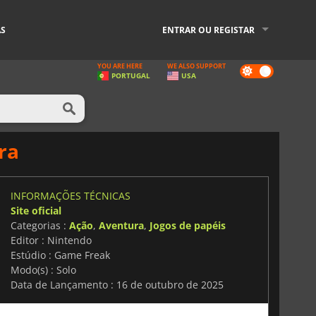
AS
ENTRAR OU REGISTAR
YOU ARE HERE
WE ALSO SUPPORT
Dark
PORTUGAL
USA
mode
ra
INFORMAÇÕES TÉCNICAS
Site oficial
Categorias :
Ação
,
Aventura
,
Jogos de papéis
Editor : Nintendo
Estúdio : Game Freak
Modo(s) : Solo
Data de Lançamento : 16 de outubro de 2025