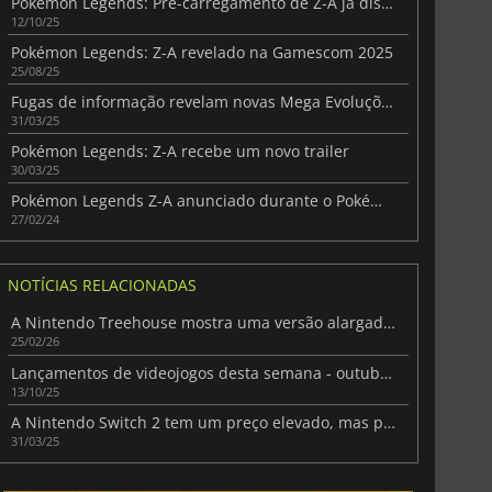
Pokémon Legends: Pré-carregamento de Z-A já disponível antes do lançamento
12/10/25
Pokémon Legends: Z-A revelado na Gamescom 2025
25/08/25
Fugas de informação revelam novas Mega Evoluções em Pokémon Legends: Z-A
31/03/25
Pokémon Legends: Z-A recebe um novo trailer
30/03/25
Pokémon Legends Z-A anunciado durante o Pokémon Presents
27/02/24
NOTÍCIAS RELACIONADAS
A Nintendo Treehouse mostra uma versão alargada do jogo Pokémon Pokopia
25/02/26
Lançamentos de videojogos desta semana - outubro de 2025 (Semana 42)
13/10/25
A Nintendo Switch 2 tem um preço elevado, mas promete um lançamento espetacular
31/03/25