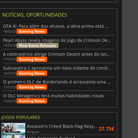
NOTÍCIAS, OPORTUNIDADES
GTA VI: Para além dos atrasos, a obra-prima está quase a chegar
Gaming News
18/03/26
Pearl Abyss revela imagens de jogo de Crimson Desert para a PS5
New Game Releases
18/03/26
A controvérsia atinge Crimson Desert antes do lançamento
Gaming News
17/03/26
Subnautica 2 apresenta um novo sistema de construção de bases
Gaming News
16/03/26
O primeiro DLC de Borderlands 4 acrescenta uma nova personagem e muito mais
Gaming News
13/03/26
O DLC Mewgenics terá muitas habilidades novas
Gaming News
13/03/26
JOGOS POPULARES
Assassin's Creed Black Flag Resynced
37.75€
Kinguin