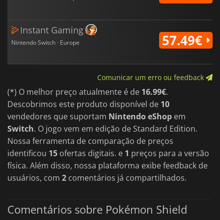
Os Pokemon que são Dynamaxed também terão acesso a
novos e especiais 'Movimentos Max', que por sua vez são
determinados pelo conjunto de movimentos mais amplo de
um Pokemon. Disponível para usar uma vez por batalha, o
Instant Gaming
57.49€
Dynamax aumenta o poder do seu Pokemon e é acionado por
Nintendo Switch · Europe
um botão separado, similar ao Z-Moves. Você também pode
emparelhar com outros três treinadores (localmente ou
online) para lutar batalhas de Dynamax selvagens contra um
Pokemon gigante, que você pode depois pegar. Estes
Comunicar um erro ou feedback
encontros são chamados de Max Raid Battles.
(*) O melhor preço atualmente é de
16.99€
.
Pokemon Sword and Shield também trazem novos
Descobrimos este produto disponível de
10
personagens, incluindo novos treinadores e NPCs. Conhece
vendedores que suportam
Nintendo eShop
em
novas personagens, incluindo o Campeão Pokemon Leon,
Rival Hop, a Professora Magnolia, a sua assistente Sonia e o
Switch
. O jogo vem em edição de Standard Edition.
teu primeiro líder de Ginásio, Milo.
Nossa ferramenta de comparação de preços
Pokémon nativo da região do jogo poderá ser transferido para
identificou
15
ofertas digitais. e
1
preços para a versão
o jogo a partir do 3DS Pokémon Bank, Go, e Let's Go
Pikachu/Eevee
através do
serviço
Pokémon
Home.
física. Além disso, nossa plataforma exibe feedback de
usuários, com
2
comentários já compartilhados.
Comentários sobre Pokémon Shield