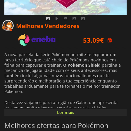
53.09
€
Melhores Vendedores
57.49
€
54.53
€
A nova parcela da série Pokémon permite-te explorar um
novo território que está cheio de Pokémons novinhos em
folha para capturar e treinar.
O Pokémon Shield
partilha a
mecânica de jogabilidade com os seus antecessores, mas
também inclui algumas novas funcionalidades que te
surpreenderão e melhorarão a tua experiência enquanto
trabalhas arduamente para te tornares o melhor treinador
Pokémon.
Desta vez viajamos para a região de Galar, que apresenta
paisagens muito diversas, com áreas rurais, cidades
Ler mais
modernas, florestas exuberantes e montanhas íngremes
cobertas de neve. Humanos e Pokémon vivem juntos nesta
Melhores ofertas para Pokémon
região e trabalham lado a lado para desenvolver a sua
indústria.