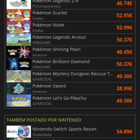
Pokémon Legends Z-A
46.74€
PcComponentes
Pokémon Scarlet
52.95€
Eneba
Pokémon Violet
52.99€
Eneba
Pokemon Legends Arceus
50.37€
HRKGAME
Pokémon Shining Pearl
46.45€
Amazon
Pokémon Brilliant Diamond
50.37€
HRKGAME
Pokémon Mystery Dungeon Rescue Team DX
49.30€
GAMESEAL
Pokémon Sword
38.99€
Amazon
Pokémon Let's Go Pikachu
49.30€
GAMESEAL
TAMBÉM POSTADO POR NINTENDO
Nintendo Switch Sports Resort
54.89€
Globaldata