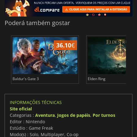
Poderá também gostar
36.10
€
4
Baldur's Gate 3
Elden Ring
INFORMAÇÕES TÉCNICAS
Site oficial
Categorias :
Aventura
,
Jogos de papéis
,
Por turnos
Editor : Nintendo
Estúdio : Game Freak
Modo(s) : Solo, Multiplayer, Co-op