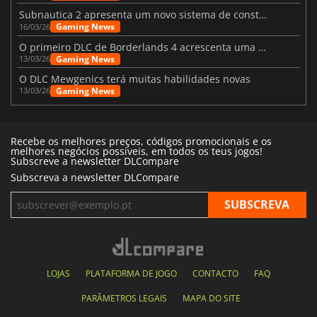
Subnautica 2 apresenta um novo sistema de construção de bases
Gaming News
16/03/26
O primeiro DLC de Borderlands 4 acrescenta uma nova personagem e muito mais
Gaming News
13/03/26
O DLC Mewgenics terá muitas habilidades novas
Gaming News
13/03/26
Recebe os melhores preços, códigos promocionais e os
melhores negócios possíveis, em todos os teus jogos!
Subscreve a newsletter DLCompare
Subscreva a newsletter DLCompare
LOJAS
PLATAFORMA DE JOGO
CONTACTO
FAQ
PARÂMETROS LEGAIS
MAPA DO SITE