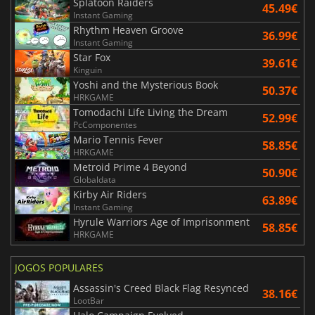
Splatoon Raiders
45.49€
Instant Gaming
Rhythm Heaven Groove
36.99€
Instant Gaming
Star Fox
39.61€
Kinguin
Yoshi and the Mysterious Book
50.37€
HRKGAME
Tomodachi Life Living the Dream
52.99€
PcComponentes
Mario Tennis Fever
58.85€
HRKGAME
Metroid Prime 4 Beyond
50.90€
Globaldata
Kirby Air Riders
63.89€
Instant Gaming
Hyrule Warriors Age of Imprisonment
58.85€
HRKGAME
JOGOS POPULARES
Assassin's Creed Black Flag Resynced
38.16€
LootBar