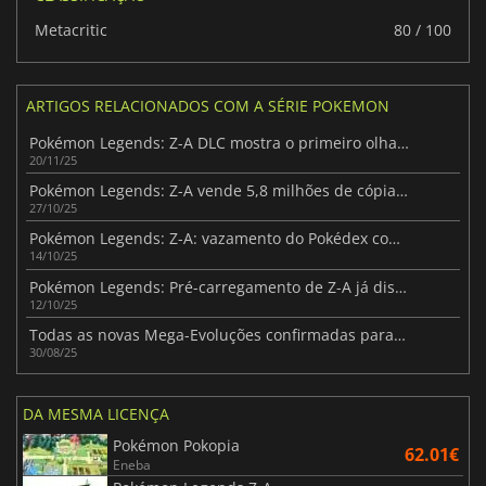
Metacritic
80 / 100
ARTIGOS RELACIONADOS COM A SÉRIE POKEMON
Pokémon Legends: Z-A DLC mostra o primeiro olhar sobre Mega Zeraora
20/11/25
Pokémon Legends: Z-A vende 5,8 milhões de cópias, Switch 2 lidera metade
27/10/25
Pokémon Legends: Z-A: vazamento do Pokédex completo dias antes do lançamento
14/10/25
Pokémon Legends: Pré-carregamento de Z-A já disponível antes do lançamento
12/10/25
Todas as novas Mega-Evoluções confirmadas para Pokémon Legends: Z-A
30/08/25
DA MESMA LICENÇA
Pokémon Pokopia
62.01€
Eneba