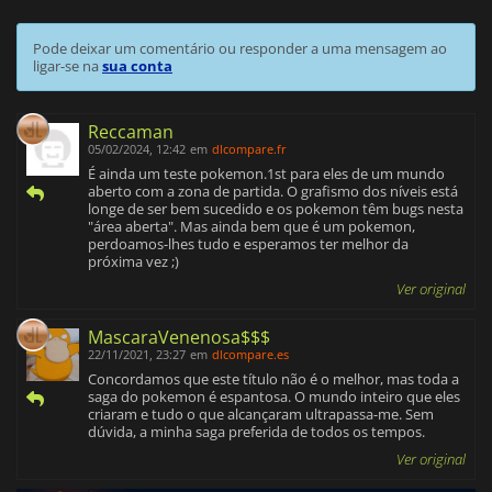
Pode deixar um comentário ou responder a uma mensagem ao
ligar-se na
sua conta
Reccaman
05/02/2024, 12:42
em
dlcompare.fr
É ainda um teste pokemon.1st para eles de um mundo
aberto com a zona de partida. O grafismo dos níveis está
longe de ser bem sucedido e os pokemon têm bugs nesta
"área aberta". Mas ainda bem que é um pokemon,
perdoamos-lhes tudo e esperamos ter melhor da
próxima vez ;)
Ver original
MascaraVenenosa$$$
22/11/2021, 23:27
em
dlcompare.es
Concordamos que este título não é o melhor, mas toda a
saga do pokemon é espantosa. O mundo inteiro que eles
criaram e tudo o que alcançaram ultrapassa-me. Sem
dúvida, a minha saga preferida de todos os tempos.
Ver original