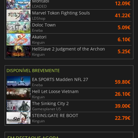
Montabi
12.09€
LOADED
Marvel Tokon Fighting Souls
41.22€
LDShop
Doloc Town
5.09€
Eneba
Akatori
6.10€
Kinguin
HellSlave 2 Judgment of the Archon
5.25€
Kinguin
DISPONÍVEL BREVEMENTE
EA SPORTS Madden NFL 27
59.80€
Eneba
Hell Let Loose Vietnam
26.10€
Kinguin
The Sinking City 2
39.00€
Gamesplanet US
STEINS;GATE RE BOOT
22.79€
Kinguin