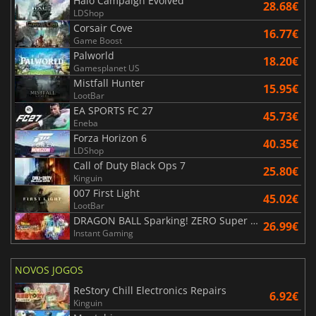
Halo Campaign Evolved
28.68€
LDShop
Corsair Cove
16.77€
Game Boost
Palworld
18.20€
Gamesplanet US
Mistfall Hunter
15.95€
LootBar
EA SPORTS FC 27
45.73€
Eneba
Forza Horizon 6
40.35€
LDShop
Call of Duty Black Ops 7
25.80€
Kinguin
007 First Light
45.02€
LootBar
DRAGON BALL Sparking! ZERO Super Limit Breaking NEO
26.99€
Instant Gaming
NOVOS JOGOS
ReStory Chill Electronics Repairs
6.92€
Kinguin