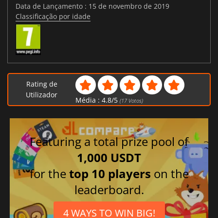
Data de Lançamento : 15 de novembro de 2019
Classificação por idade
Rating de
Utilizador
Média :
4.8
/
5
(
17
Votos)
Featuring a total prize pool of
1,000 USDT
for the
top 10 players
on the
leaderboard.
4 WAYS TO WIN BIG!