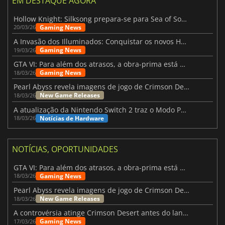
EM DESTAQUE AGORA
Hollow Knight: Silksong prepara-se para Sea of Sorrow com um patch
Gaming News
20/03/26
A Invasão dos Illuminados: Conquistar os novos Helldivers 2 Atualização!
Gaming News
19/03/26
GTA VI: Para além dos atrasos, a obra-prima está quase a chegar
Gaming News
18/03/26
Pearl Abyss revela imagens de jogo de Crimson Desert para a PS5
New Game Releases
18/03/26
A atualização da Nintendo Switch 2 traz o Modo Portátil aos jogos mais antigos da Switch
Notícias de Hardware
18/03/26
NOTÍCIAS, OPORTUNIDADES
GTA VI: Para além dos atrasos, a obra-prima está quase a chegar
Gaming News
18/03/26
Pearl Abyss revela imagens de jogo de Crimson Desert para a PS5
New Game Releases
18/03/26
A controvérsia atinge Crimson Desert antes do lançamento
Gaming News
17/03/26