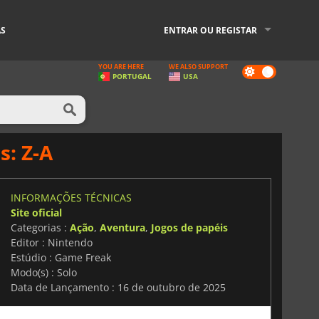
AS
ENTRAR OU REGISTAR
YOU ARE HERE
WE ALSO SUPPORT
Dark
PORTUGAL
USA
mode
: Z-A
INFORMAÇÕES TÉCNICAS
Site oficial
Categorias :
Ação
,
Aventura
,
Jogos de papéis
Editor : Nintendo
Estúdio : Game Freak
Modo(s) : Solo
Data de Lançamento : 16 de outubro de 2025