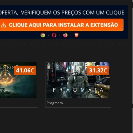
41.06
€
31.32
€
Pragmata
Total 