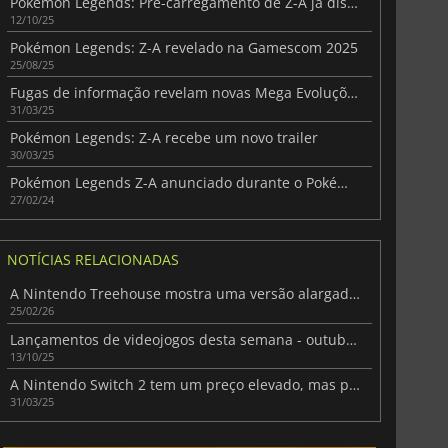
Pokémon Legends: Pré-carregamento de Z-A já disponível antes do lançamento
12/10/25
Pokémon Legends: Z-A revelado na Gamescom 2025
25/08/25
Fugas de informação revelam novas Mega Evoluções em Pokémon Legends: Z-A
31/03/25
Pokémon Legends: Z-A recebe um novo trailer
30/03/25
Pokémon Legends Z-A anunciado durante o Pokémon Presents
27/02/24
NOTÍCIAS RELACIONADAS
A Nintendo Treehouse mostra uma versão alargada do jogo Pokémon Pokopia
25/02/26
Lançamentos de videojogos desta semana - outubro de 2025 (Semana 42)
13/10/25
A Nintendo Switch 2 tem um preço elevado, mas promete um lançamento espetacular
31/03/25