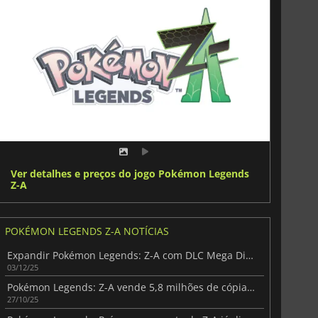
Ver detalhes e preços do jogo Pokémon Legends
Z-A
POKÉMON LEGENDS Z-A NOTÍCIAS
Expandir Pokémon Legends: Z-A com DLC Mega Dimensão
03/12/25
Pokémon Legends: Z-A vende 5,8 milhões de cópias, Switch 2 lidera metade
27/10/25