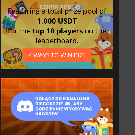
Featuring a total prize pool of
1,000 USDT
for the
top 10 players
on the
leaderboard.
4 WAYS TO WIN BIG!