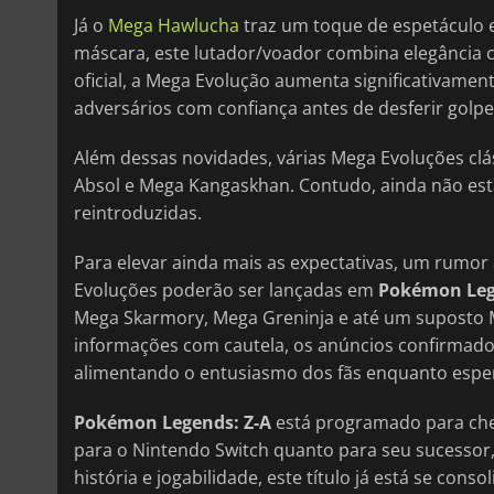
Já o
Mega Hawlucha
traz um toque de espetáculo e
máscara, este lutador/voador combina elegância 
oficial, a Mega Evolução aumenta significativamen
adversários com confiança antes de desferir golpe
Além dessas novidades, várias Mega Evoluções clás
Absol e Mega Kangaskhan. Contudo, ainda não está
reintroduzidas.
Para elevar ainda mais as expectativas, um rumo
Evoluções poderão ser lançadas em
Pokémon Leg
Mega Skarmory, Mega Greninja e até um suposto M
informações com cautela, os anúncios confirmado
alimentando o entusiasmo dos fãs enquanto espe
Pokémon Legends: Z-A
está programado para cheg
para o Nintendo Switch quanto para seu sucessor
história e jogabilidade, este título já está se c