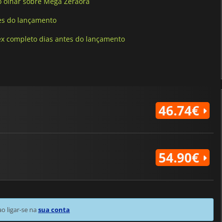
o olhar sobre Mega Zeraora
es do lançamento
x completo dias antes do lançamento
46.74€
54.90€
 ligar-se na
sua conta