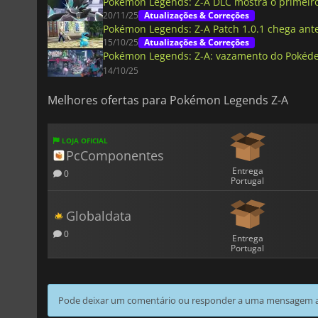
Pokémon Legends: Z-A DLC mostra o primeir
20/11/25
Atualizações & Correções
Pokémon Legends: Z-A Patch 1.0.1 chega ant
15/10/25
Atualizações & Correções
Pokémon Legends: Z-A: vazamento do Pokéde
14/10/25
Melhores ofertas para Pokémon Legends Z-A
LOJA OFICIAL
PcComponentes
Entrega
0
Portugal
Globaldata
0
Entrega
Portugal
Pode deixar um comentário ou responder a uma mensagem ao