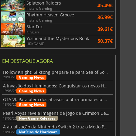
Splatoon Raiders
45.49€
Instant Gaming
Rhythm Heaven Groove
36.99€
Instant Gaming
Star Fox
39.61€
Kinguin
Yoshi and the Mysterious Book
50.37€
HRKGAME
EM DESTAQUE AGORA
Hollow Knight: Silksong prepara-se para Sea of Sorrow com um patch
Gaming News
20/03/26
A Invasão dos Illuminados: Conquistar os novos Helldivers 2 Atualização!
Gaming News
19/03/26
GTA VI: Para além dos atrasos, a obra-prima está quase a chegar
Gaming News
18/03/26
Pearl Abyss revela imagens de jogo de Crimson Desert para a PS5
New Game Releases
18/03/26
A atualização da Nintendo Switch 2 traz o Modo Portátil aos jogos mais antigos da Switch
Notícias de Hardware
18/03/26