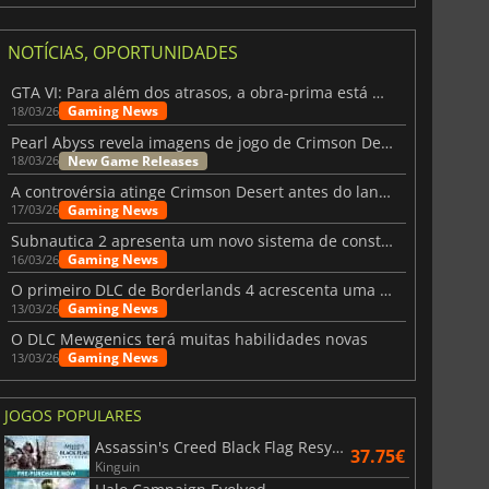
NOTÍCIAS, OPORTUNIDADES
GTA VI: Para além dos atrasos, a obra-prima está quase a chegar
Gaming News
18/03/26
Pearl Abyss revela imagens de jogo de Crimson Desert para a PS5
New Game Releases
18/03/26
A controvérsia atinge Crimson Desert antes do lançamento
Gaming News
17/03/26
Subnautica 2 apresenta um novo sistema de construção de bases
6.77
€
15.48
€
Gaming News
16/03/26
O primeiro DLC de Borderlands 4 acrescenta uma nova personagem e muito mais
Gaming News
13/03/26
O DLC Mewgenics terá muitas habilidades novas
Gaming News
13/03/26
War WARHAMMER 3
Lies Of P
JOGOS POPULARES
Assassin's Creed Black Flag Resynced
37.75€
Kinguin