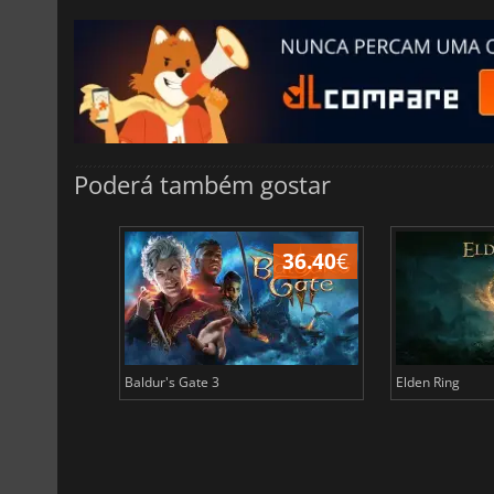
Poderá também gostar
45.16
€
36.40
€
Baldur's Gate 3
Elden Ring