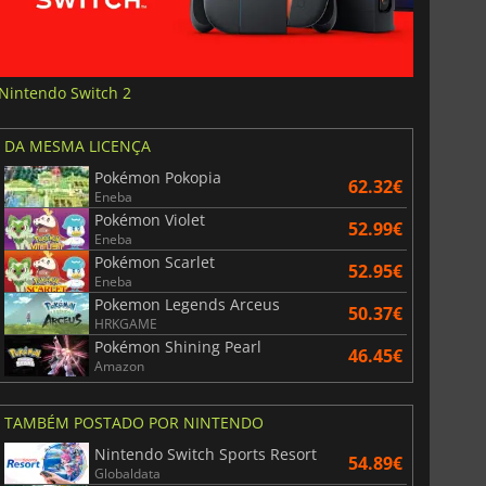
Nintendo Switch 2
DA MESMA LICENÇA
Pokémon Pokopia
62.32€
Eneba
Pokémon Violet
52.99€
Eneba
Pokémon Scarlet
52.95€
Eneba
Pokemon Legends Arceus
50.37€
HRKGAME
Pokémon Shining Pearl
46.45€
Amazon
TAMBÉM POSTADO POR NINTENDO
Nintendo Switch Sports Resort
54.89€
Globaldata