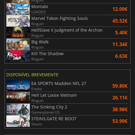
Kinguin
Montabi
12.09€
LOADED
Marvel Tokon Fighting Souls
45.52€
Kinguin
HellSlave II Judgment of the Archon
5.40€
Kinguin
Big Walk
11.34€
Kinguin
Kill The Shadow
6.63€
Kinguin
DISPONÍVEL BREVEMENTE
EA SPORTS Madden NFL 27
59.80€
Eneba
Hell Let Loose Vietnam
26.11€
Kinguin
The Sinking City 2
38.98€
Gamesplanet US
STEINS;GATE RE BOOT
53.99€
Steam