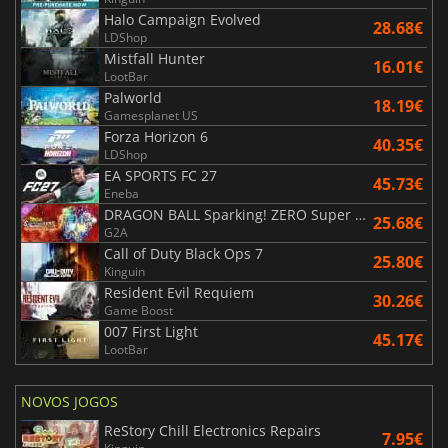
Halo Campaign Evolved
28.68€
LDShop
Mistfall Hunter
16.01€
LootBar
Palworld
18.19€
Gamesplanet US
Forza Horizon 6
40.35€
LDShop
EA SPORTS FC 27
45.73€
Eneba
DRAGON BALL Sparking! ZERO Super Limit Breaking NEO
25.68€
G2A
Call of Duty Black Ops 7
25.80€
Kinguin
Resident Evil Requiem
30.26€
Game Boost
007 First Light
45.17€
LootBar
NOVOS JOGOS
ReStory Chill Electronics Repairs
7.95€