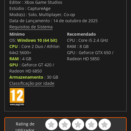
Editor : Xbox Game Studios
Estúdio : CaptureAge
Modo(s) : Solo, Multiplayer, Co-op
Data de Lançamento : 14 de outubro de 2025
Requisitos de Sistema
Mínimo
Recomendado
OS:
Windows 10 (64 bit)
CPU : Core i5 2.4 GHz
CPU
: Core 2 Duo / Athlon
RAM : 8 GB
64x2 5600+
GPU : Geforce GTX 650 /
RAM
: 4 GB
Radeon HD 5850
GPU
: Geforce GT 420 /
Radeon HD 6850
Armazenamento
: 30 GB
Classificação por idade
Rating de
Utilizador