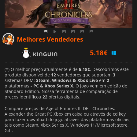
5.18
€
Melhores Vendedores
5.48
€
5.79
€
(*) O melhor preço atualmente é de
5.18€
. Descobrimos este
produto disponível de
12
vendedores que suportam
3
sistemas DRM:
Steam, Windows & Xbox Live
em
2
plataformas -
PC & Xbox Series X
. O jogo vem em edição de
Standard Edition. Nossa ferramenta de comparação de
preços identificou
22
ofertas digitais.
Compare preços de Age of Empires II: DE - Chronicles:
Alexander the Great PC Xbox em caixa ou através de cd key
para fazer download do jogo através das plataformas oficiais,
tais como Steam, Xbox Series X, Windows 11/Microsoft store,
Gift.