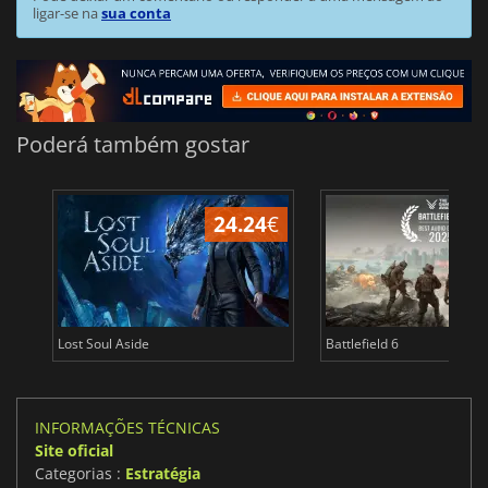
ligar-se na
sua conta
Poderá também gostar
24.24
€
Lost Soul Aside
Battlefield 6
INFORMAÇÕES TÉCNICAS
Site oficial
Categorias :
Estratégia