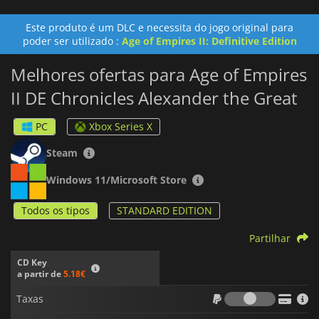
Este produto é um DLC e necessita do jogo original para
poder ser utilizado :
Age of Empires II: Definitive Edition
Melhores ofertas para Age of Empires
II DE Chronicles Alexander the Great
PC
Xbox Series X
Steam
Windows 11/Microsoft Store
Todos os tipos
STANDARD EDITION
Partilhar
CD Key
a partir de
5.18€
Taxas
Taxas