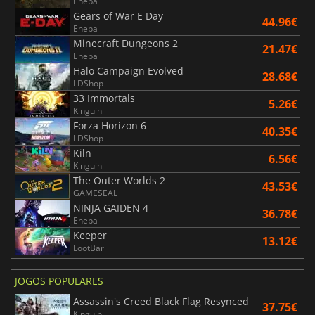
Eneba
Gears of War E Day
44.96€
Eneba
Minecraft Dungeons 2
21.47€
Eneba
Halo Campaign Evolved
28.68€
LDShop
33 Immortals
5.26€
Kinguin
Forza Horizon 6
40.35€
LDShop
Kiln
6.56€
Kinguin
The Outer Worlds 2
43.53€
GAMESEAL
NINJA GAIDEN 4
36.78€
Eneba
Keeper
13.12€
LootBar
JOGOS POPULARES
Assassin's Creed Black Flag Resynced
37.75€
Kinguin