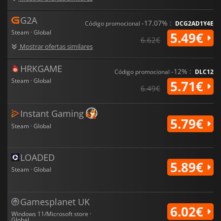
G2A
-17.07% :
Código promocional
DCG2AD1Y4E
Steam · Global
5.49€
6.62€
Mostrar ofertas similares
HRKGAME
-12% :
Código promocional
DLC12
Steam · Global
5.71€
6.49€
Instant Gaming
5.79€
Steam · Global
LOADED
5.89€
Steam · Global
Gamesplanet UK
6.02€
Windows 11/Microsoft store ·
Global