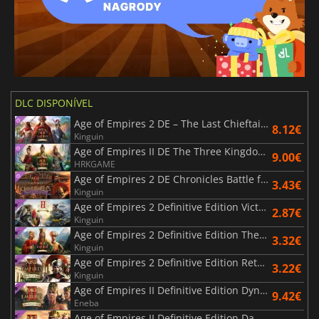
DLC DISPONÍVEL
Age of Empires 2 DE – The Last Chieftains
8.12€
Kinguin
Age of Empires II DE The Three Kingdoms
9.00€
HRKGAME
Age of Empires 2 DE Chronicles Battle for Greece
3.43€
Kinguin
Age of Empires 2 Definitive Edition Victors and Vanquished
2.87€
Kinguin
Age of Empires 2 Definitive Edition The Mountain Royals
3.32€
Kinguin
Age of Empires 2 Definitive Edition Return of Rome
3.22€
Kinguin
Age of Empires II Definitive Edition Dynasties of India
9.42€
Eneba
Age of Empires II Definitive Edition Dawn of the Dukes