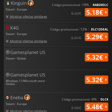
Kinguin
-18% :
Código promocional
RAB20DLC
Steam · Europe
5.18€
6.32€
Mostrar ofertas similares
K4G
-12% :
Código promocional
DLC12DEAL
Steam · Europe
5.29€
6.01€
Mostrar ofertas similares
Gamesplanet US
5.32€
Steam · Global
Gamesplanet US
5.32€
Windows 11/Microsoft store ·
Global
Eneba
-8% :
Código promocional
DLC8
Steam · Europe
5.48€
5.96€
Mostrar ofertas similares