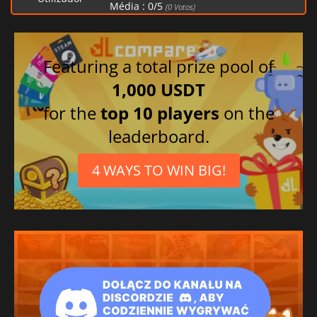
Média :
0
/
5
(
0
Votos)
Featuring a total prize pool of
1,000 USDT
for the
top 10 players
on the
leaderboard.
4 WAYS TO WIN BIG!