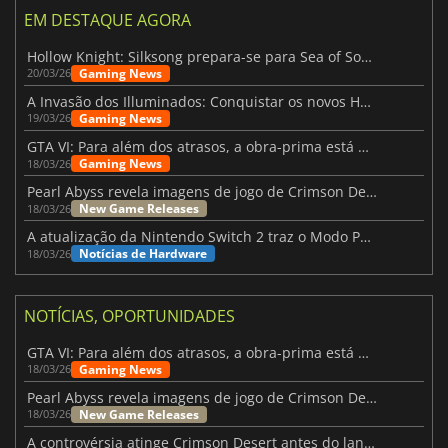
EM DESTAQUE AGORA
Hollow Knight: Silksong prepara-se para Sea of Sorrow com um patch
Gaming News
20/03/26
A Invasão dos Illuminados: Conquistar os novos Helldivers 2 Atualização!
Gaming News
19/03/26
GTA VI: Para além dos atrasos, a obra-prima está quase a chegar
Gaming News
18/03/26
Pearl Abyss revela imagens de jogo de Crimson Desert para a PS5
New Game Releases
18/03/26
A atualização da Nintendo Switch 2 traz o Modo Portátil aos jogos mais antigos da Switch
Notícias de Hardware
18/03/26
NOTÍCIAS, OPORTUNIDADES
GTA VI: Para além dos atrasos, a obra-prima está quase a chegar
Gaming News
18/03/26
Pearl Abyss revela imagens de jogo de Crimson Desert para a PS5
New Game Releases
18/03/26
A controvérsia atinge Crimson Desert antes do lançamento