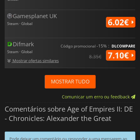
Gamesplanet UK
6.02€
Steam · Global
Difmark
-15% :
Código promocional
DLCOMPARE
Steam · Global
7.10€
8.35€
Mostrar ofertas similares
MOSTRAR TUDO
Comunicar um erro ou feedback
Comentários sobre Age of Empires II: DE
- Chronicles: Alexander the Great
Pode deixar um comentário ou responder a uma mensagem ao