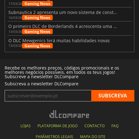
Gaming News
17/03/26
Subnautica 2 apresenta um novo sistema de construção de bases
Gaming News
16/03/26
O primeiro DLC de Borderlands 4 acrescenta uma nova personagem e muito mais
Gaming News
13/03/26
O DLC Mewgenics terá muitas habilidades novas
Gaming News
13/03/26
Recebe os melhores preços, códigos promocionais e os
melhores negócios possíveis, em todos os teus jogos!
Subscreve a newsletter DLCompare
Subscreva a newsletter DLCompare
LOJAS
PLATAFORMA DE JOGO
CONTACTO
FAQ
PARÂMETROS LEGAIS
MAPA DO SITE