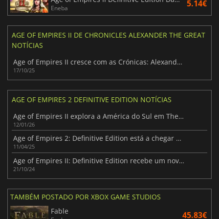
5.14€
Eneba
AGE OF EMPIRES II DE CHRONICLES ALEXANDER THE GREAT
NOTÍCIAS
Age of Empires II cresce com as Crónicas: Alexandre, o Grande
17/10/25
AGE OF EMPIRES 2 DEFINITIVE EDITION NOTÍCIAS
Age of Empires II explora a América do Sul em The Last Chieftains
12/01/26
Age of Empires 2: Definitive Edition está a chegar à PS5
11/04/25
Age of Empires II: Definitive Edition recebe um novo DLC - Chronicles: Batalha pela Grécia
21/10/24
TAMBÉM POSTADO POR XBOX GAME STUDIOS
Fable
45.83€