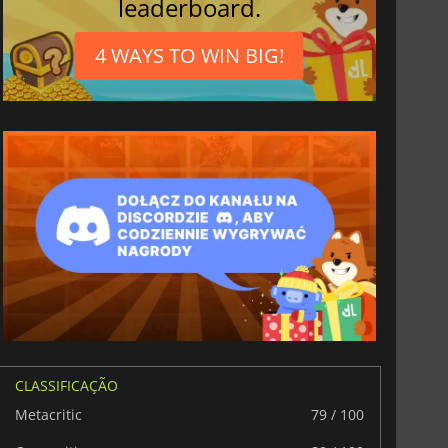
leaderboard.
4 WAYS TO WIN BIG!
CLASSIFICAÇÃO
Metacritic
79 / 100