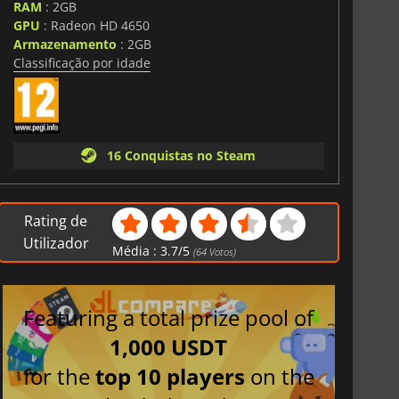
RAM
: 2GB
GPU
: Radeon HD 4650
Armazenamento
: 2GB
Classificação por idade
16 Conquistas no Steam
Rating de
Utilizador
Média :
3.7
/
5
(
64
Votos)
Featuring a total prize pool of
1,000 USDT
for the
top 10 players
on the