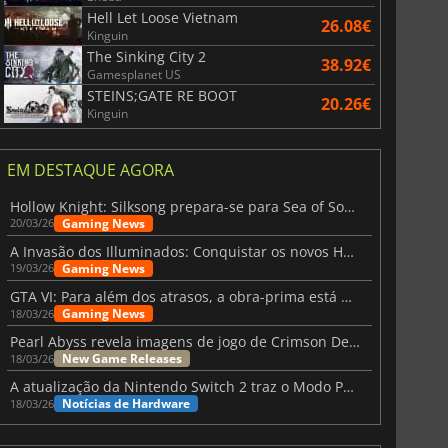
Hell Let Loose Vietnam
26.08€
Kinguin
The Sinking City 2
38.92€
Gamesplanet US
STEINS;GATE RE BOOT
20.26€
Kinguin
EM DESTAQUE AGORA
Hollow Knight: Silksong prepara-se para Sea of Sorrow com um patch
Gaming News
20/03/26
A Invasão dos Illuminados: Conquistar os novos Helldivers 2 Atualização!
Gaming News
19/03/26
GTA VI: Para além dos atrasos, a obra-prima está quase a chegar
Gaming News
18/03/26
Pearl Abyss revela imagens de jogo de Crimson Desert para a PS5
New Game Releases
18/03/26
A atualização da Nintendo Switch 2 traz o Modo Portátil aos jogos mais antigos da Switch
Notícias de Hardware
18/03/26