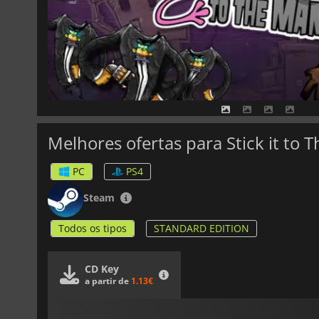
Melhores ofertas para Stick it to 
PC
PS4
Steam
Todos os tipos
STANDARD EDITION
CD Key
a partir de
1.13€