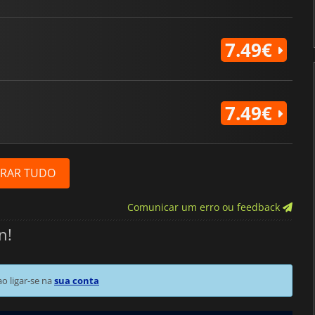
7.49€
7.49€
RAR TUDO
Comunicar um erro ou feedback
n!
 ligar-se na
sua conta