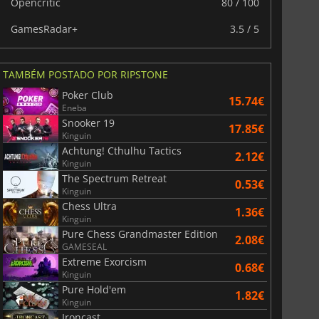
Opencritic
80 / 100
GamesRadar+
3.5 / 5
TAMBÉM POSTADO POR RIPSTONE
Poker Club
15.74€
Eneba
Snooker 19
17.85€
Kinguin
Achtung! Cthulhu Tactics
2.12€
Kinguin
The Spectrum Retreat
0.53€
Kinguin
Chess Ultra
1.36€
Kinguin
Pure Chess Grandmaster Edition
2.08€
GAMESEAL
Extreme Exorcism
0.68€
Kinguin
Pure Hold'em
1.82€
Kinguin
Ironcast