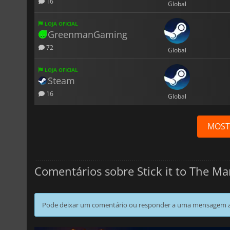
16
Global
LOJA OFICIAL
GreenmanGaming
72
Global
LOJA OFICIAL
Steam
16
Global
MOST
Comentários sobre Stick it to The Ma
Pode deixar um comentário ou responder a uma mensagem ao