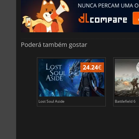
Poderá também gostar
24.24
€
Lost Soul Aside
Battlefield 6