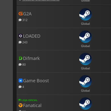
Global
G2A
312
Global
LOADED
243
Global
Difmark
80
Global
Game Boost
4
Global
LOJA OFICIAL
Fanatical