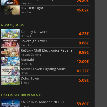
25.80€
Kinguin
007 First Light
45.02€
LootBar
NOVOS JOGOS
Fantasy Network
4.23€
Difmark
Sovereign Tower
9.66€
Kinguin
ReStory Chill Electronics Repairs
8.99€
Instant Gaming
Montabi
12.09€
LOADED
Marvel Tokon Fighting Souls
41.22€
LDShop
Doloc Town
5.09€
Eneba
DISPONÍVEL BREVEMENTE
EA SPORTS Madden NFL 27
59.80€
Eneba