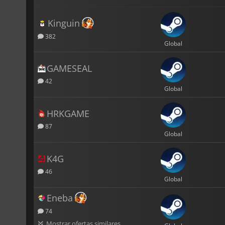
Kinguin
382
Global
GAMESEAL
42
Global
HRKGAME
87
Global
K4G
46
Global
Eneba
74
Mostrar ofertas similares