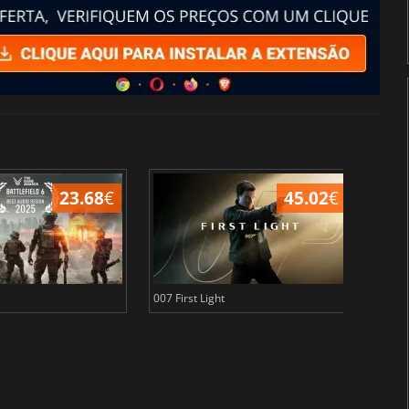
23.68
€
45.02
€
007 First Light
Baldu