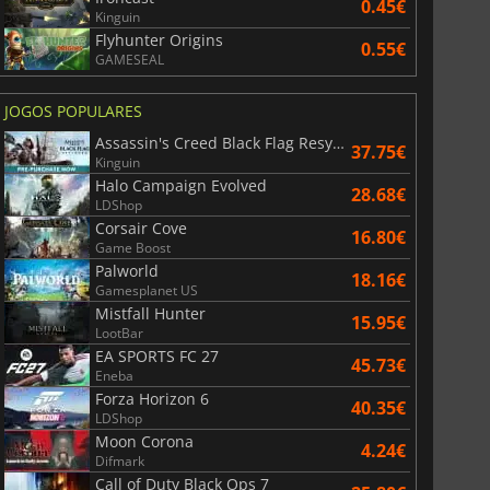
0.45€
Kinguin
Flyhunter Origins
0.55€
GAMESEAL
JOGOS POPULARES
Assassin's Creed Black Flag Resynced
37.75€
Kinguin
Halo Campaign Evolved
28.68€
LDShop
Corsair Cove
36.07
€
41.13
€
16.80€
Game Boost
Palworld
18.16€
Gamesplanet US
Mistfall Hunter
15.95€
LootBar
EA SPORTS FC 27
r's Gate 3
Elden Ring
45.73€
Eneba
Forza Horizon 6
40.35€
LDShop
Moon Corona
4.24€
Difmark
Call of Duty Black Ops 7