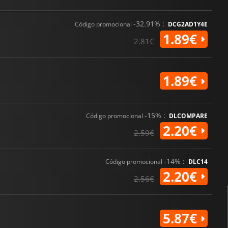
-32.91% :
Código promocional
DCG2AD1Y4E
1.89€
2.81€
1.89€
-15% :
Código promocional
DLCOMPARE
2.20€
2.59€
-14% :
Código promocional
DLC14
2.20€
2.56€
5.87€