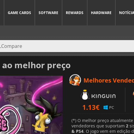
S
GAME CARDS
SOFTWARE
REWARDS
HARDWARE
NOTÍCI
ao melhor preço
Melhores Vende
1.13
€
PC
(*) O melhor preço atualmente
vendedores que suportam
2
si
& PS4
. O jogo vem em edição 