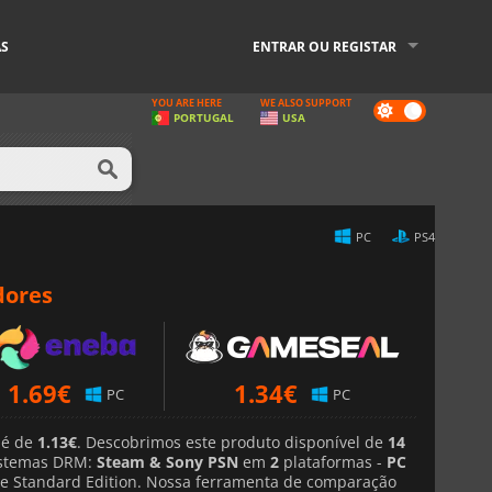
AS
ENTRAR OU REGISTAR
YOU ARE HERE
WE ALSO SUPPORT
Dark
PORTUGAL
USA
mode
PC
PS4
dores
1.69
€
1.34
€
PC
PC
 é de
1.13€
. Descobrimos este produto disponível de
14
stemas DRM:
Steam & Sony PSN
em
2
plataformas -
PC
de Standard Edition. Nossa ferramenta de comparação