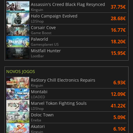
Assassin's Creed Black Flag Resynced
37.75€
Kinguin
Halo Campaign Evolved
28.68€
LDShop
Corsair Cove
16.77€
Game Boost
Palworld
18.20€
Gamesplanet US
Mistfall Hunter
15.95€
LootBar
NOVOS JOGOS
ReStory Chill Electronics Repairs
6.93€
Kinguin
Montabi
12.09€
LOADED
Marvel Tokon Fighting Souls
41.22€
LDShop
Doloc Town
5.09€
Eneba
Akatori
6.10€
Kinguin