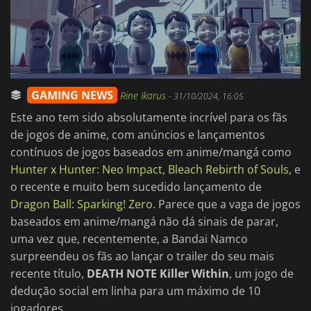
GAMING NEWS
Rine Ikarus
-
31/10/2024, 16:05
Este ano tem sido absolutamente incrível para os fãs
de jogos de anime, com anúncios e lançamentos
contínuos de jogos baseados em anime/mangá como
Hunter x Hunter: Neo Impact
,
Bleach Rebirth of Souls
, e
o recente e muito bem sucedido lançamento de
Dragon Ball: Sparking! Zero
. Parece que a vaga de jogos
baseados em anime/mangá não dá sinais de parar,
uma vez que, recentemente, a Bandai Namco
surpreendeu os fãs ao lançar o trailer do seu mais
recente título,
DEATH NOTE Killer Within
, um jogo de
dedução social em linha para um máximo de 10
jogadores.