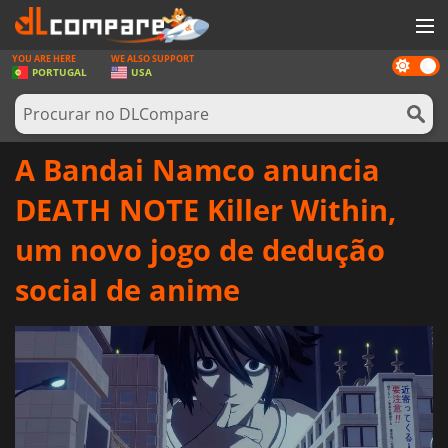
YOU ARE HERE
WE ALSO SUPPORT
Dark
JOGOS
PORTUGAL
USA
mode
GAME CARDS
SOFTWARE
A Bandai Namco anuncia
REWARDS
DEATH NOTE Killer Within,
HARDWARE
um novo jogo de dedução
NOTÍCIAS
social de anime
ENTRAR OU REGISTAR