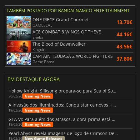
TAMBÉM POSTADO POR BANDAI NAMCO ENTERTAINMENT
ONE PIECE Grand Gourmet
13.70€
GAMESEAL
ACE COMBAT 8 WINGS OF THEVE
44.16€
Eneba
The Blood of Dawnwalker
43.56€
Kinguin
CAPTAIN TSUBASA 2 WORLD FIGHTERS
37.80€
Game Boost
EM DESTAQUE AGORA
Hollow Knight: Silksong prepara-se para Sea of Sorrow com um patch
Gaming News
20/03/26
A Invasão dos Illuminados: Conquistar os novos Helldivers 2 Atualização!
Gaming News
19/03/26
GTA VI: Para além dos atrasos, a obra-prima está quase a chegar
Gaming News
18/03/26
Pearl Abyss revela imagens de jogo de Crimson Desert para a PS5
New Game Releases
18/03/26