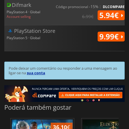
Difmark
-15% :
Código promocional
DLCOMPARE
PlayStation 4 · Global
5.94€
6.99€
Account selling
PlayStation Store
9.99€
PlayStation 5 · Global
Pode deixar um comentário ou responder a uma mensagem ao
ligar-se na
sua conta
Poderá também gostar
36.10
€
4