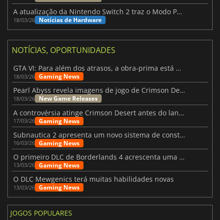
A atualização da Nintendo Switch 2 traz o Modo Portátil aos jogos mais antigos da Switch
Notícias de Hardware
18/03/26
NOTÍCIAS, OPORTUNIDADES
GTA VI: Para além dos atrasos, a obra-prima está quase a chegar
Gaming News
18/03/26
Pearl Abyss revela imagens de jogo de Crimson Desert para a PS5
New Game Releases
18/03/26
A controvérsia atinge Crimson Desert antes do lançamento
Gaming News
17/03/26
Subnautica 2 apresenta um novo sistema de construção de bases
Gaming News
16/03/26
O primeiro DLC de Borderlands 4 acrescenta uma nova personagem e muito mais
Gaming News
13/03/26
O DLC Mewgenics terá muitas habilidades novas
Gaming News
13/03/26
JOGOS POPULARES