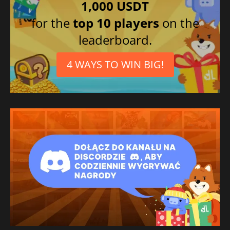
1,000 USDT
for the
top 10 players
on the
leaderboard.
4 WAYS TO WIN BIG!