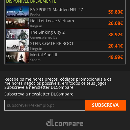
DISPONÍVEL BREVEMENTE
EA SPORTS Madden NFL 27
59.80€
Eneba
Hell Let Loose Vietnam
26.08€
Kinguin
The Sinking City 2
38.92€
Gamesplanet US
STEINS;GATE RE BOOT
20.41€
Kinguin
Mortal Shell II
49.99€
Steam
Recebe os melhores preços, códigos promocionais e os
melhores negócios possíveis, em todos os teus jogos!
Subscreve a newsletter DLCompare
Subscreva a newsletter DLCompare