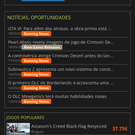
NOTÍCIAS, OPORTUNIDADES
GTA VI: Para além dos atrasos, a obra-prima está quase a chegar
Gaming News
18/03/26
Pearl Abyss revela imagens de jogo de Crimson Desert para a PS5
New Game Releases
18/03/26
A controvérsia atinge Crimson Desert antes do lançamento
Gaming News
17/03/26
Subnautica 2 apresenta um novo sistema de construção de bases
Gaming News
16/03/26
O primeiro DLC de Borderlands 4 acrescenta uma nova personagem e muito mais
Gaming News
13/03/26
O DLC Mewgenics terá muitas habilidades novas
Gaming News
13/03/26
JOGOS POPULARES
Assassin's Creed Black Flag Resynced
37.75€
Kinguin