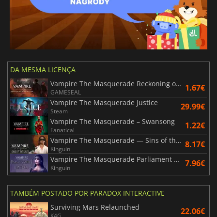
DA MESMA LICENÇA
Vampire The Masquerade Reckoning of New York
1.67€
GAMESEAL
Vampire The Masquerade Justice
29.99€
Steam
Vampire The Masquerade – Swansong
1.22€
Fanatical
Vampire The Masquerade — Sins of the Sires
8.17€
Kinguin
Vampire The Masquerade Parliament of Knives
7.96€
Kinguin
TAMBÉM POSTADO POR PARADOX INTERACTIVE
Surviving Mars Relaunched
22.06€
K4G