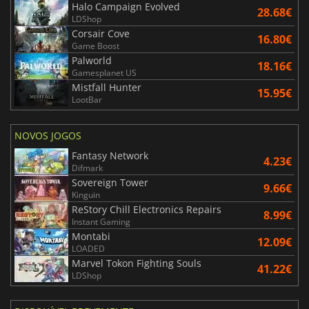
Halo Campaign Evolved
28.68€
LDShop
Corsair Cove
16.80€
Game Boost
Palworld
18.16€
Gamesplanet US
Mistfall Hunter
15.95€
LootBar
NOVOS JOGOS
Fantasy Network
4.23€
Difmark
Sovereign Tower
9.66€
Kinguin
ReStory Chill Electronics Repairs
8.99€
Instant Gaming
Montabi
12.09€
LOADED
Marvel Tokon Fighting Souls
41.22€
LDShop