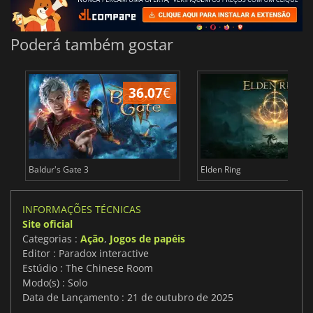
Poderá também gostar
36.07
€
4
Baldur's Gate 3
Elden Ring
INFORMAÇÕES TÉCNICAS
Site oficial
Categorias :
Ação
,
Jogos de papéis
Editor : Paradox interactive
Estúdio : The Chinese Room
Modo(s) : Solo
Data de Lançamento : 21 de outubro de 2025