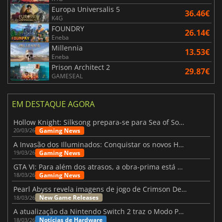
Europa Universalis 5
36.46€
K4G
FOUNDRY
26.14€
Eneba
Millennia
13.53€
Eneba
Prison Architect 2
29.87€
GAMESEAL
EM DESTAQUE AGORA
Hollow Knight: Silksong prepara-se para Sea of Sorrow com um patch
Gaming News
20/03/26
A Invasão dos Illuminados: Conquistar os novos Helldivers 2 Atualização!
Gaming News
19/03/26
GTA VI: Para além dos atrasos, a obra-prima está quase a chegar
Gaming News
18/03/26
Pearl Abyss revela imagens de jogo de Crimson Desert para a PS5
New Game Releases
18/03/26
A atualização da Nintendo Switch 2 traz o Modo Portátil aos jogos mais antigos da Switch
Notícias de Hardware
18/03/26