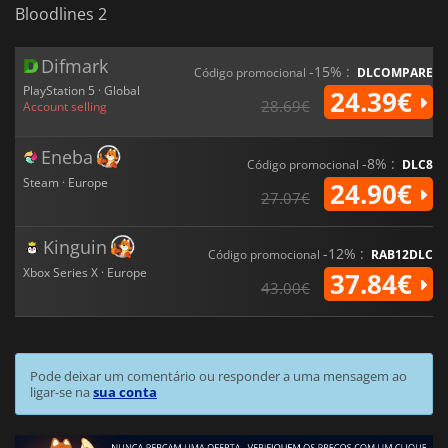
Bloodlines 2
Difmark
-15% :
Código promocional
DLCOMPARE
PlayStation 5 · Global
24.39€
28.69€
Account selling
Eneba
-8% :
Código promocional
DLC8
Steam · Europe
24.90€
27.07€
Kinguin
-12% :
Código promocional
RAB12DLC
Xbox Series X · Europe
37.84€
43.00€
Pode deixar um comentário ou responder a uma mensagem ao
ligar-se na
sua conta