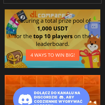
Featuring a total prize pool of
1,000 USDT
for the
top 10 players
on the
leaderboard.
4 WAYS TO WIN BIG!