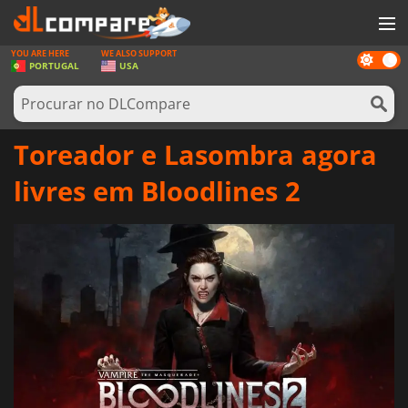
YOU ARE HERE
WE ALSO SUPPORT
Dark
JOGOS
PORTUGAL
USA
mode
GAME CARDS
SOFTWARE
Toreador e Lasombra agora
REWARDS
livres em Bloodlines 2
HARDWARE
NOTÍCIAS
ENTRAR OU REGISTAR