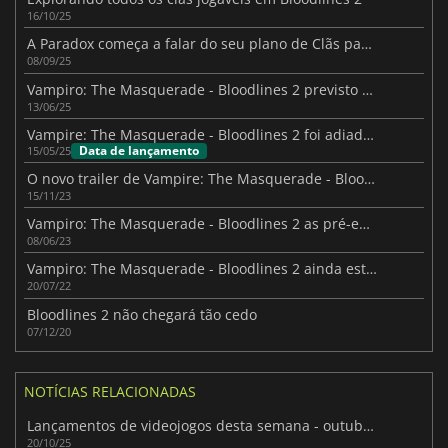
16/10/25
A Paradox começa a falar do seu plano de Clãs para Bloodlines II
08/09/25
Vampiro: The Masquerade - Bloodlines 2 previsto para outubro de 2025 com um toque de simulação imersiva
13/06/25
Vampire: The Masquerade - Bloodlines 2 foi adiado para outubro de 2025
Data de lançamento
15/05/25
O novo trailer de Vampire: The Masquerade - Bloodlines 2 mostra o clã Tremere
15/11/23
Vampiro: The Masquerade - Bloodlines 2 as pré-encomendas estão a ser reembolsadas
08/06/23
Vampiro: The Masquerade - Bloodlines 2 ainda está vivo
20/07/22
Bloodlines 2 não chegará tão cedo
07/12/20
NOTÍCIAS RELACIONADAS
Lançamentos de videojogos desta semana - outubro de 2025 (Semana 43)
20/10/25