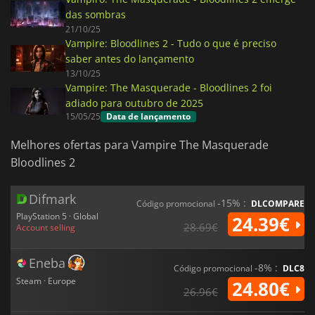
das sombras
21/10/25
Vampire: Bloodlines 2 - Tudo o que é preciso
saber antes do lançamento
13/10/25
Vampire: The Masquerade - Bloodlines 2 foi
adiado para outubro de 2025
15/05/25
Data de lançamento
Melhores ofertas para Vampire The Masquerade
Bloodlines 2
Difmark
-15% :
Código promocional
DLCOMPARE
PlayStation 5 · Global
24.39€
28.69€
Account selling
Eneba
-8% :
Código promocional
DLC8
Steam · Europe
24.80€
26.96€