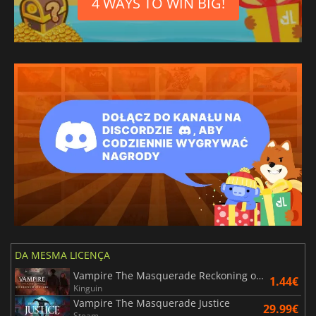
4 WAYS TO WIN BIG!
DA MESMA LICENÇA
Vampire The Masquerade Reckoning of New York
1.44€
Kinguin
Vampire The Masquerade Justice
29.99€
Steam