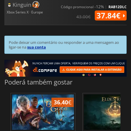
Kinguin
-12% :
Código promocional
RAB12DLC
Xbox Series X · Europe
37.84€
43.00€
Pode deixar um comentário ou responder a uma mensagem ao
ligar-se na
sua conta
Poderá também gostar
36.40
€
4