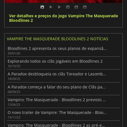
Ver detalhes e preços do jogo Vampire The Masquerade
Bloodlines 2
VAMPIRE THE MASQUERADE BLOODLINES 2 NOTÍCIAS
Bloodlines 2 apresenta os seus planos de expansão para 2026
29/01/26
Explorando todos os clãs jogáveis em Bloodlines 2
16/10/25
A Paradox desbloqueia os clãs Toreador e Lasombra em Bloodlines 2
18/09/25
A Paradox começa a falar do seu plano de Clãs para Bloodlines II
08/09/25
Vampiro: The Masquerade - Bloodlines 2 previsto para outubro de 2025 com um toque de simulação imersiva
13/06/25
O novo trailer de Vampire: The Masquerade - Bloodlines 2 mostra o clã Tremere
15/11/23
Vampiro: The Masquerade - Bloodlines 2 as pré-encomendas estão a ser reembolsadas