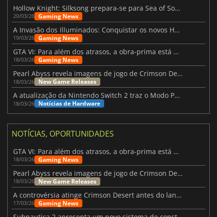
Hollow Knight: Silksong prepara-se para Sea of Sorrow com um patch
Gaming News
20/03/26
A Invasão dos Illuminados: Conquistar os novos Helldivers 2 Atualização!
Gaming News
19/03/26
GTA VI: Para além dos atrasos, a obra-prima está quase a chegar
Gaming News
18/03/26
Pearl Abyss revela imagens de jogo de Crimson Desert para a PS5
New Game Releases
18/03/26
A atualização da Nintendo Switch 2 traz o Modo Portátil aos jogos mais antigos da Switch
Notícias de Hardware
18/03/26
NOTÍCIAS, OPORTUNIDADES
GTA VI: Para além dos atrasos, a obra-prima está quase a chegar
Gaming News
18/03/26
Pearl Abyss revela imagens de jogo de Crimson Desert para a PS5
New Game Releases
18/03/26
A controvérsia atinge Crimson Desert antes do lançamento
Gaming News
17/03/26
Subnautica 2 apresenta um novo sistema de construção de bases