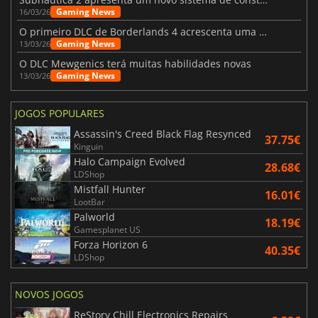
Gaming News
16/03/26
O primeiro DLC de Borderlands 4 acrescenta uma nova personagem e muito mais
Gaming News
13/03/26
O DLC Mewgenics terá muitas habilidades novas
Gaming News
13/03/26
JOGOS POPULARES
Assassin's Creed Black Flag Resynced
37.75€
Kinguin
Halo Campaign Evolved
28.68€
LDShop
Mistfall Hunter
16.01€
LootBar
Palworld
18.19€
Gamesplanet US
Forza Horizon 6
40.35€
LDShop
NOVOS JOGOS
ReStory Chill Electronics Repairs