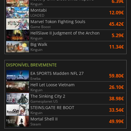
6.39€
Kinguin
Montabi
12.09€
LOADED
Marvel Tokon Fighting Souls
45.42€
Game Boost
HellSlave II Judgment of the Archon
5.29€
Kinguin
Big Walk
11.34€
Kinguin
DISPONÍVEL BREVEMENTE
EA SPORTS Madden NFL 27
59.80€
Eneba
Hell Let Loose Vietnam
26.10€
Kinguin
The Sinking City 2
38.98€
Gamesplanet US
STEINS;GATE RE BOOT
33.54€
Kinguin
Mortal Shell II
49.99€
Steam