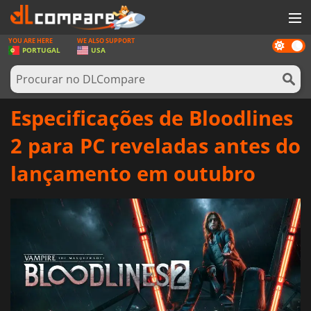
YOU ARE HERE
WE ALSO SUPPORT
Dark
JOGOS
PORTUGAL
USA
mode
GAME CARDS
SOFTWARE
Especificações de Bloodlines
REWARDS
2 para PC reveladas antes do
HARDWARE
lançamento em outubro
NOTÍCIAS
ENTRAR OU REGISTAR