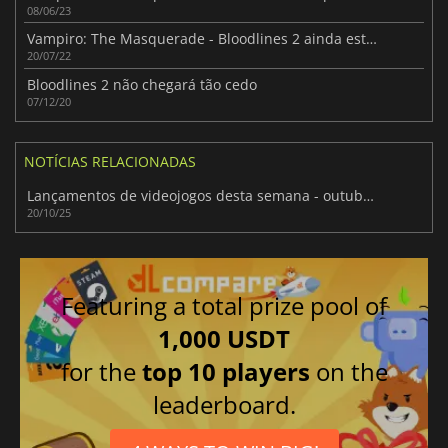
08/06/23
Vampiro: The Masquerade - Bloodlines 2 ainda está vivo
20/07/22
Bloodlines 2 não chegará tão cedo
07/12/20
NOTÍCIAS RELACIONADAS
Lançamentos de videojogos desta semana - outubro de 2025 (Semana 43)
20/10/25
Featuring a total prize pool of
1,000 USDT
for the
top 10 players
on the
leaderboard.