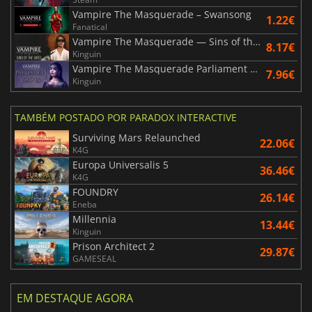
Vampire The Masquerade – Swansong
1.22€
Fanatical
Vampire The Masquerade — Sins of the Sires
8.17€
Kinguin
Vampire The Masquerade Parliament of Knives
7.96€
Kinguin
TAMBÉM POSTADO POR PARADOX INTERACTIVE
Surviving Mars Relaunched
22.06€
K4G
Europa Universalis 5
36.46€
K4G
FOUNDRY
26.14€
Eneba
Millennia
13.44€
Kinguin
Prison Architect 2
29.87€
GAMESEAL
EM DESTAQUE AGORA