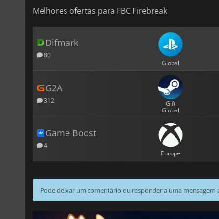
Melhores ofertas para FBC Firebreak
Difmark
80
Global
G2A
312
Gift
Global
Game Boost
4
Europe
Pode deixar um comentário ou responder a uma mensagem ao