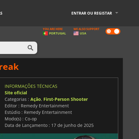
AS
ENTRAR OU REGISTAR
YOU ARE HERE
WE ALSO SUPPORT
Dark
PORTUGAL
USA
mode
break
INFORMAÇÕES TÉCNICAS
Site oficial
Categorias :
Ação
,
First-Person Shooter
Editor : Remedy Entertainment
Estúdio : Remedy Entertainment
Modo(s) : Co-op
Data de Lançamento : 17 de junho de 2025