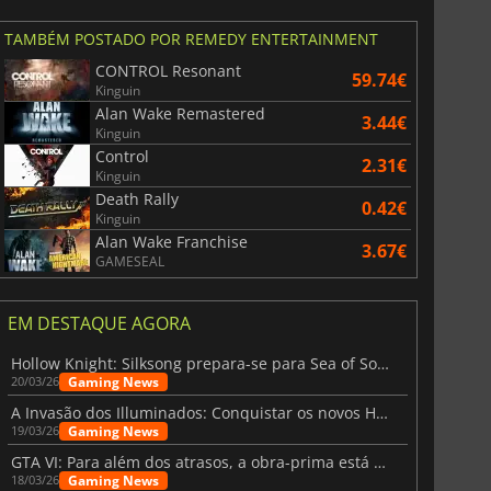
TAMBÉM POSTADO POR REMEDY ENTERTAINMENT
CONTROL Resonant
59.74€
Kinguin
Alan Wake Remastered
3.44€
Kinguin
Control
2.31€
Kinguin
Death Rally
0.42€
Kinguin
Alan Wake Franchise
3.67€
GAMESEAL
EM DESTAQUE AGORA
Hollow Knight: Silksong prepara-se para Sea of Sorrow com um patch
Gaming News
20/03/26
A Invasão dos Illuminados: Conquistar os novos Helldivers 2 Atualização!
Gaming News
19/03/26
GTA VI: Para além dos atrasos, a obra-prima está quase a chegar
Gaming News
18/03/26