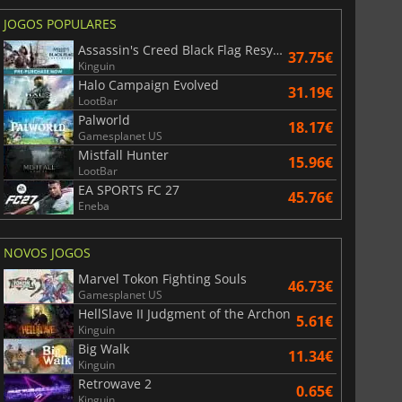
JOGOS POPULARES
Assassin's Creed Black Flag Resynced
37.75€
Kinguin
Halo Campaign Evolved
31.19€
LootBar
Palworld
18.17€
Gamesplanet US
Mistfall Hunter
15.96€
LootBar
EA SPORTS FC 27
45.76€
Eneba
NOVOS JOGOS
Marvel Tokon Fighting Souls
46.73€
Gamesplanet US
HellSlave II Judgment of the Archon
5.61€
Kinguin
Big Walk
11.34€
Kinguin
Retrowave 2
0.65€
Kinguin