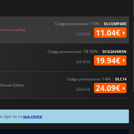
-15% :
Código promocional
DLCOMPARE
Account selling
11.04€
12.99€
-18.92% :
Código promocional
DCG2AV6R3N
19.94€
24.59€
-14% :
Código promocional
DLC14
Deluxe Edition
24.09€
28.01€
 ligar-se na
sua conta