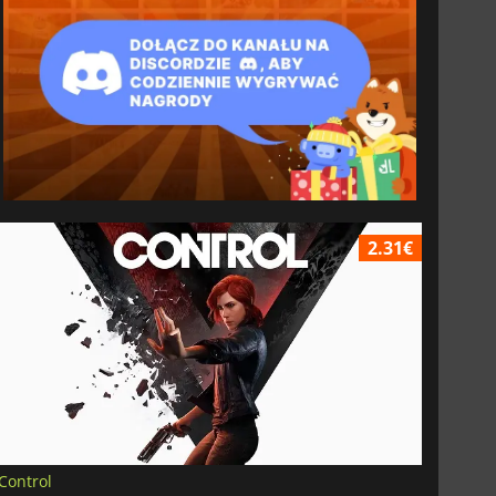
2.31€
Control