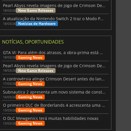
Pearl Abyss revela imagens de jogo de Crimson Desert para a PS5
New Game Releases
18/03/26
A atualização da Nintendo Switch 2 traz o Modo Portátil aos jogos mais antigos da Switch
Notícias de Hardware
18/03/26
NOTÍCIAS, OPORTUNIDADES
GTA VI: Para além dos atrasos, a obra-prima está quase a chegar
Gaming News
18/03/26
Pearl Abyss revela imagens de jogo de Crimson Desert para a PS5
New Game Releases
18/03/26
A controvérsia atinge Crimson Desert antes do lançamento
Gaming News
17/03/26
Subnautica 2 apresenta um novo sistema de construção de bases
Gaming News
16/03/26
O primeiro DLC de Borderlands 4 acrescenta uma nova personagem e muito mais
Gaming News
13/03/26
O DLC Mewgenics terá muitas habilidades novas
Gaming News
13/03/26