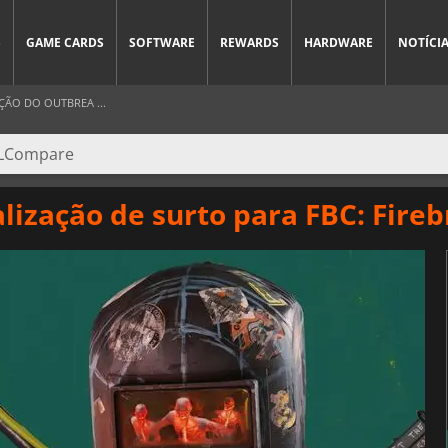
S
GAME CARDS
SOFTWARE
REWARDS
HARDWARE
NOTÍCI
ÃO DO OUTBREA ...
ização de surto para FBC: Fire