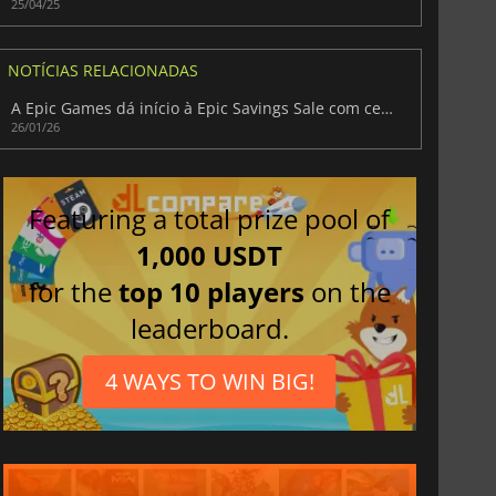
25/04/25
NOTÍCIAS RELACIONADAS
A Epic Games dá início à Epic Savings Sale com centenas de jogos até 95% de desconto
26/01/26
Featuring a total prize pool of
1,000 USDT
for the
top 10 players
on the
leaderboard.
4 WAYS TO WIN BIG!