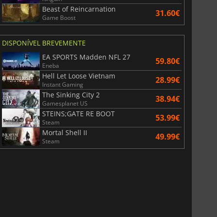
Beast of Reincarnation
31.60€
Game Boost
DISPONÍVEL BREVEMENTE
EA SPORTS Madden NFL 27
59.80€
Eneba
Hell Let Loose Vietnam
28.99€
Instant Gaming
The Sinking City 2
38.94€
Gamesplanet US
STEINS;GATE RE BOOT
53.99€
Steam
Mortal Shell II
49.99€
Steam