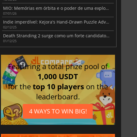
MIO: Memórias em órbita e o poder de uma exploração lenta e significativa
07/01/26
Indie imperdível: Kejora's Hand-Drawn Puzzle Adventure
02/12/25
Death Stranding 2 surge como um forte candidato à TGA 2025
01/12/25
Featuring a total prize pool of
1,000 USDT
for the
top 10 players
on the
leaderboard.
4 WAYS TO WIN BIG!