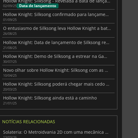
Hollow Knight: Silksong - Revelada a data de lançamento global
Data de lançamento
02/09/25
Hollow Knight: Silksong confirmado para lançamento a um preço baixo
01/09/25
O entusiasmo de Silksong leva Hollow Knight a bater recordes
26/08/25
Hollow Knight: Data de lançamento de Silksong revelada em novo trailer
21/08/25
Hollow Knight: Demo de Silksong a estrear na Gamescom 2025
30/07/25
Novo olhar sobre Hollow Knight: Silksong com as mais recentes imagens de ecrã
10/04/25
Hollow Knight: Silksong poderá chegar mais cedo do que o previsto
20/03/25
Hollow Knight: Silksong ainda está a caminho
21/01/25
NOTÍCIAS RELACIONADAS
Solateria: O Metroidvania 2D com uma mecânica de Parry impressionante
13/03/26