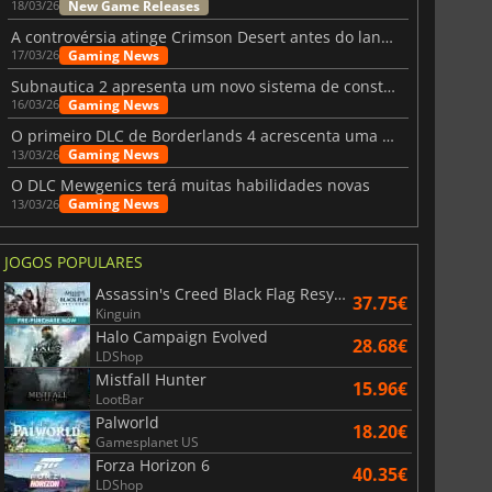
New Game Releases
18/03/26
A controvérsia atinge Crimson Desert antes do lançamento
Gaming News
17/03/26
Subnautica 2 apresenta um novo sistema de construção de bases
Gaming News
16/03/26
O primeiro DLC de Borderlands 4 acrescenta uma nova personagem e muito mais
Gaming News
13/03/26
O DLC Mewgenics terá muitas habilidades novas
Gaming News
13/03/26
JOGOS POPULARES
Assassin's Creed Black Flag Resynced
37.75€
Kinguin
Halo Campaign Evolved
28.68€
LDShop
Mistfall Hunter
15.96€
LootBar
Palworld
18.20€
Gamesplanet US
Forza Horizon 6
40.35€
LDShop