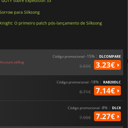
m GOTY sobre Expedition 33
Sorrow para Silksong
night: O primeiro patch pós-lançamento de Silksong
-15% :
Código promocional
DLCOMPARE
Account selling
3.23€
3.80€
-18% :
Código promocional
RAB20DLC
7.14€
8.71€
-8% :
Código promocional
DLC8
7.27€
7.90€