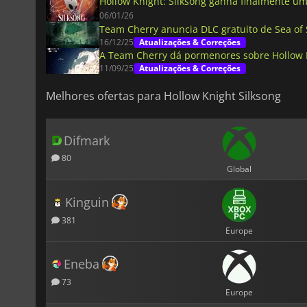
Hollow Knight: Silksong ganha finalmente u
06/01/26
Team Cherry anuncia DLC gratuito de Sea of 
16/12/25
Atualizações & Correções
A Team Cherry dá pormenores sobre Hollow K
11/09/25
Atualizações & Correções
Melhores ofertas para Hollow Knight Silksong
Difmark
80
Global
Kinguin
381
Europe
Eneba
73
Europe