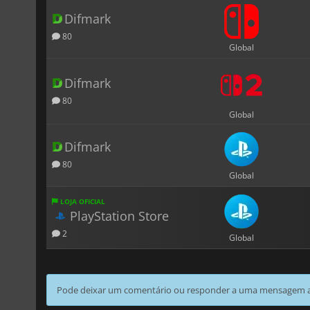
Difmark
80
Global
Difmark
80
Global
Difmark
80
Global
LOJA OFICIAL
PlayStation Store
2
Global
Pode deixar um comentário ou responder a uma mensagem ao