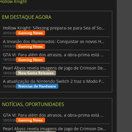
Hollow Knight
EM DESTAQUE AGORA
Hollow Knight: Silksong prepara-se para Sea of Sorrow com um patch
Gaming News
20/03/26
A Invasão dos Illuminados: Conquistar os novos Helldivers 2 Atualização!
Gaming News
19/03/26
GTA VI: Para além dos atrasos, a obra-prima está quase a chegar
Gaming News
18/03/26
Pearl Abyss revela imagens de jogo de Crimson Desert para a PS5
New Game Releases
18/03/26
A atualização da Nintendo Switch 2 traz o Modo Portátil aos jogos mais antigos da Switch
Notícias de Hardware
18/03/26
NOTÍCIAS, OPORTUNIDADES
GTA VI: Para além dos atrasos, a obra-prima está quase a chegar
Gaming News
18/03/26
Pearl Abyss revela imagens de jogo de Crimson Desert para a PS5