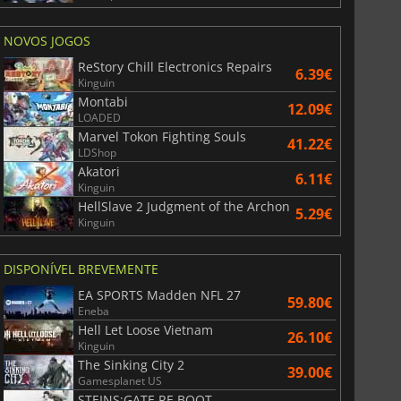
NOVOS JOGOS
ReStory Chill Electronics Repairs
6.39€
Kinguin
Montabi
12.09€
LOADED
Marvel Tokon Fighting Souls
41.22€
LDShop
Akatori
6.11€
Kinguin
HellSlave 2 Judgment of the Archon
5.29€
Kinguin
DISPONÍVEL BREVEMENTE
EA SPORTS Madden NFL 27
59.80€
Eneba
Hell Let Loose Vietnam
26.10€
Kinguin
The Sinking City 2
39.00€
Gamesplanet US
STEINS;GATE RE BOOT