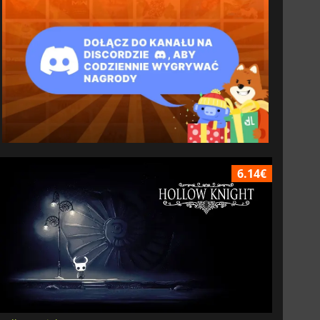
6.14€