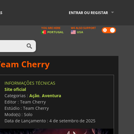
AS
ENTRAR OU REGISTAR
YOU ARE HERE
WE ALSO SUPPORT
Dark
PORTUGAL
USA
mode
 Team Cherry
INFORMAÇÕES TÉCNICAS
Site oficial
Categorias :
Ação
,
Aventura
Editor : Team Cherry
Estúdio : Team Cherry
Modo(s) : Solo
Data de Lançamento : 4 de setembro de 2025