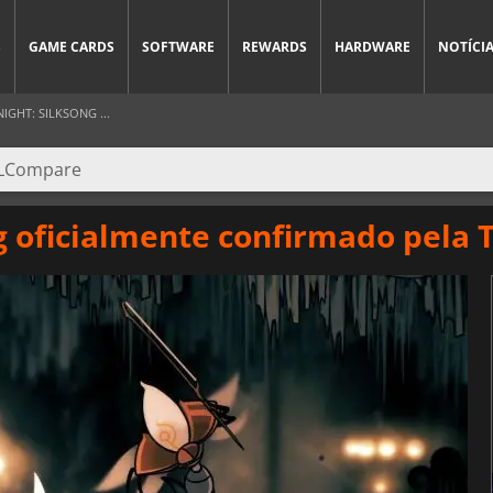
S
GAME CARDS
SOFTWARE
REWARDS
HARDWARE
NOTÍCI
GHT: SILKSONG ...
g oficialmente confirmado pela