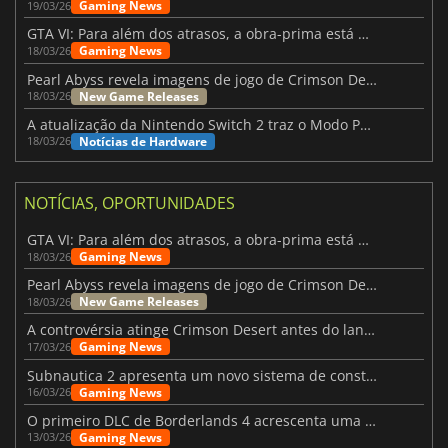
Gaming News
19/03/26
GTA VI: Para além dos atrasos, a obra-prima está quase a chegar
Gaming News
18/03/26
Pearl Abyss revela imagens de jogo de Crimson Desert para a PS5
New Game Releases
18/03/26
A atualização da Nintendo Switch 2 traz o Modo Portátil aos jogos mais antigos da Switch
Notícias de Hardware
18/03/26
NOTÍCIAS, OPORTUNIDADES
GTA VI: Para além dos atrasos, a obra-prima está quase a chegar
Gaming News
18/03/26
Pearl Abyss revela imagens de jogo de Crimson Desert para a PS5
New Game Releases
18/03/26
A controvérsia atinge Crimson Desert antes do lançamento
Gaming News
17/03/26
Subnautica 2 apresenta um novo sistema de construção de bases
Gaming News
16/03/26
O primeiro DLC de Borderlands 4 acrescenta uma nova personagem e muito mais
Gaming News
13/03/26