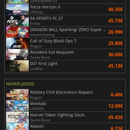
Gamesplanet US
Forza Horizon 6
40.35€
LDShop
EA SPORTS FC 27
45.73€
Eneba
DRAGON BALL Sparking! ZERO Super Limit Breaking NEO
26.99€
Instant Gaming
Call of Duty Black Ops 7
25.80€
Kinguin
Resident Evil Requiem
30.00€
Game Boost
007 First Light
45.13€
LootBar
NOVOS JOGOS
ReStory Chill Electronics Repairs
6.40€
Kinguin
Montabi
12.09€
LOADED
Marvel Tokon Fighting Souls
45.42€
Game Boost
Akatori
6.11€