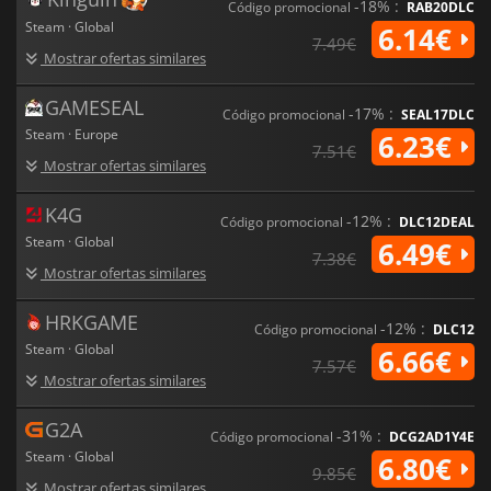
-18% :
Código promocional
RAB20DLC
Steam · Global
6.14€
7.49€
Mostrar ofertas similares
GAMESEAL
-17% :
Código promocional
SEAL17DLC
Steam · Europe
6.23€
7.51€
Mostrar ofertas similares
K4G
-12% :
Código promocional
DLC12DEAL
Steam · Global
6.49€
7.38€
Mostrar ofertas similares
HRKGAME
-12% :
Código promocional
DLC12
Steam · Global
6.66€
7.57€
Mostrar ofertas similares
G2A
-31% :
Código promocional
DCG2AD1Y4E
Steam · Global
6.80€
9.85€
Mostrar ofertas similares