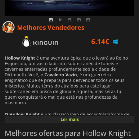
6.14
€
Melhores Vendedores
6.94
€
7.79
€
Hollow Knight
é uma aventura épica que o levará ao Reino
Esquecido, um vasto labirinto subterrâneo de túneis e
cavernas enterradas profundamente sob a cidade de
Dirtmouth. Você, o
Cavaleiro Vazio
, é um guerreiro
enigmático que se prepara para desvendar todos os seus
mistérios. Muitos têm sido atraídos para este lugar
subterrâneo em busca de glória e riqueza, mas serás tu
quem conquistará o mal que está nas profundezas da
masmorra.
O Hollow Knight
é um clássico jogo de acção/plataforma de
Ler mais
scrolling lateral em 2D com belos gráficos desenhados à mão.
É uma aventura que te permitirá explorar o antigo reino de
Melhores ofertas para Hollow Knight
insectos em ruínas de Hallonest, lutando em batalhas épicas
contra bestas bizarras de todos os tipos. Começas a tua