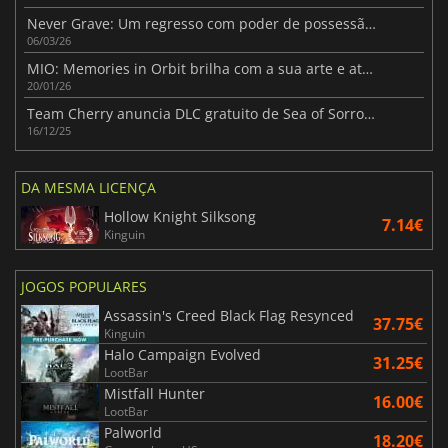
Never Grave: Um regresso com poder de possessão para os fãs de Metroidvania
06/03/26
MIO: Memories in Orbit brilha com a sua arte e atmosfera
20/01/26
Team Cherry anuncia DLC gratuito de Sea of Sorrow para Silksong
16/12/25
DA MESMA LICENÇA
Hollow Knight Silksong
7.14€
Kinguin
JOGOS POPULARES
Assassin's Creed Black Flag Resynced
37.75€
Kinguin
Halo Campaign Evolved
31.25€
LootBar
Mistfall Hunter
16.00€
LootBar
Palworld
18.20€