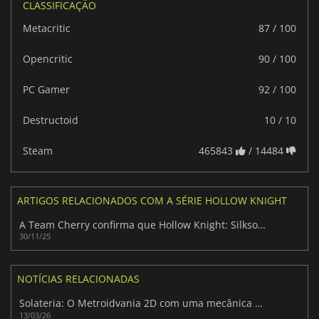
CLASSIFICAÇÃO
Metacritic
87 / 100
Opencritic
90 / 100
PC Gamer
92 / 100
Destructoid
10 / 10
Steam
465843
/ 14484
ARTIGOS RELACIONADOS COM A SÉRIE HOLLOW KNIGHT
A Team Cherry confirma que Hollow Knight: Silksong DLC está a ser desenvolvido
30/11/25
NOTÍCIAS RELACIONADAS
Solateria: O Metroidvania 2D com uma mecânica de Parry impressionante
13/03/26