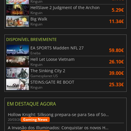
Kinguin
HellSlave 2 Judgment of the Archon
5.29€
Kinguin
Big Walk
11.34€
Kinguin
DISPONÍVEL BREVEMENTE
EA SPORTS Madden NFL 27
59.80€
Eneba
Hell Let Loose Vietnam
26.10€
Kinguin
The Sinking City 2
39.00€
Gamesplanet US
STEINS;GATE RE BOOT
25.33€
Kinguin
EM DESTAQUE AGORA
Hollow Knight: Silksong prepara-se para Sea of Sorrow com um patch
Gaming News
20/03/26
A Invasão dos Illuminados: Conquistar os novos Helldivers 2 Atualização!