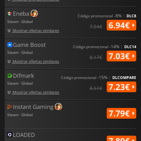
Eneba
-8% :
Código promocional
DLC8
Steam · Global
6.94€
7.54€
Mostrar ofertas similares
Game Boost
-14% :
Código promocional
DLC14
Steam · Global
7.03€
8.17€
Mostrar ofertas similares
Difmark
-15% :
Código promocional
DLCOMPARE
Steam · Global
7.23€
8.51€
Mostrar ofertas similares
Instant Gaming
7.79€
Steam · Global
LOADED
7.89€