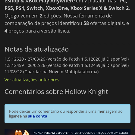
eShop & XBox Play Anywhere
em
7
plataformas -
PC,
PS5, PS4, Switch, XboxOne, Xbox Series X & Switch 2
.
O jogo vem em
2
edições. Nossa ferramenta de
comparação de preços identificou
58
ofertas digitais. e
4
preços para a versão física.
Notas da atualização
1.5.12620 -
27/03/26 (Versão do Patch 1.5.12620 Já Disponível)
1.5.12459 -
06/02/26 (Versão do Patch 1.5.12459 Já Disponível)
11/08/22 (Guardar na Nuvem Multiplataforma)
Ver atualizações anteriores
Comentários sobre Hollow Knight
Pode deixar um comentário ou responder a uma mensagem ao
ligar-se na
sua conta