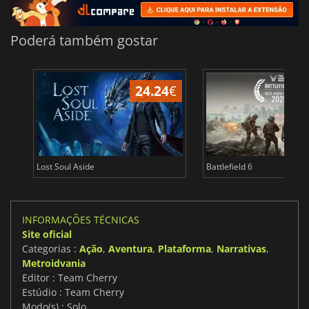
Poderá também gostar
24.24
€
Lost Soul Aside
Battlefield 6
INFORMAÇÕES TÉCNICAS
Site oficial
Categorias :
Ação
,
Aventura
,
Plataforma
,
Narrativas
,
Metroidvania
Editor : Team Cherry
Estúdio : Team Cherry
Modo(s) : Solo