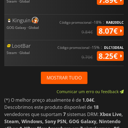
Steam · Global
Kinguin
-18% :
Código promocional
RAB20DLC
GOG Galaxy · Global
8.07€
9.84€
LootBar
-15% :
Código promocional
DLC13DEAL
Steam · Global
8.25€
9.70€
MOSTRAR TUDO
Comunicar um erro ou feedback
(*) O melhor preço atualmente é de
1.04€
.
Descobrimos este produto disponível de
18
vendedores que suportam
7
sistemas DRM:
Xbox Live,
Steam, Windows, Sony PSN, GOG Galaxy, Nintendo