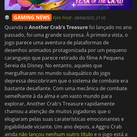
GAMING NEWS
Fyra Frost
-
08/04/2025, 21:50
Quando o
Another Crab's Treasure
foi lançado no ano
passado, foi uma grande surpresa. À primeira vista, o
jogo parece uma aventura de plataformas de
desenhos animados protagonizada por um pequeno
caranguejo que parece retirado do filme A Pequena
Sereia da Disney. No entanto, aqueles que
mergulharam no mundo subaquático do jogo
depressa descobriram que o sistema de combate era
bastante desafiante. Com uma mecânica de combate
semelhante à da alma e um vasto mundo para
explorar, Another Crab's Treasure rapidamente
chamou a atenção de muitos jogadores que o
elogiaram pelas suas caraterísticas emocionantes e
jogabilidade viciante. Um ano depois, a Aggro Crab
ainda
não lançou nenhum outro título
e o jogo está a