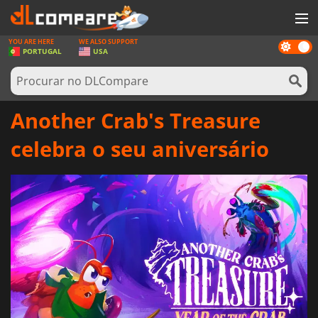
YOU ARE HERE
WE ALSO SUPPORT
Dark
JOGOS
PORTUGAL
USA
mode
GAME CARDS
SOFTWARE
Another Crab's Treasure
REWARDS
celebra o seu aniversário
HARDWARE
NOTÍCIAS
ENTRAR OU REGISTAR