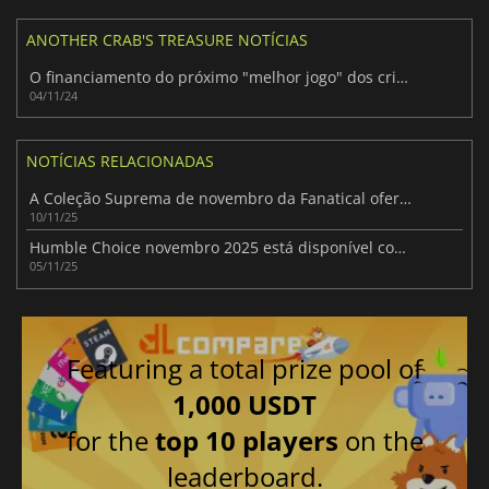
ANOTHER CRAB'S TREASURE NOTÍCIAS
O financiamento do próximo "melhor jogo" dos criadores de Another Crab's Treasure falhou, mas ainda há esperança
04/11/24
NOTÍCIAS RELACIONADAS
A Coleção Suprema de novembro da Fanatical oferece jogos de renome e poupanças
10/11/25
Humble Choice novembro 2025 está disponível com Total War: Warhammer III e mais
05/11/25
Featuring a total prize pool of
1,000 USDT
for the
top 10 players
on the
leaderboard.