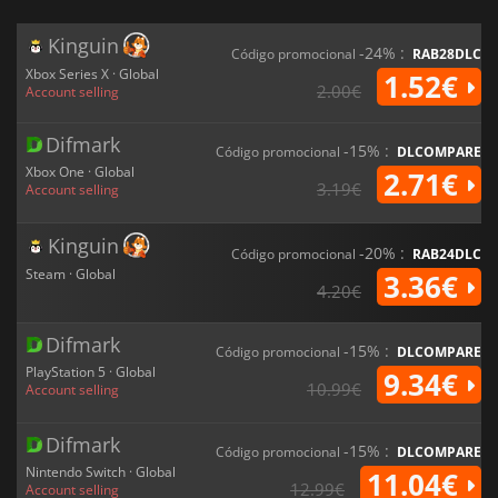
Kinguin
-24% :
Código promocional
RAB28DLC
Xbox Series X · Global
1.52€
2.00€
Account selling
Difmark
-15% :
Código promocional
DLCOMPARE
Xbox One · Global
2.71€
3.19€
Account selling
Kinguin
-20% :
Código promocional
RAB24DLC
Steam · Global
3.36€
4.20€
Difmark
-15% :
Código promocional
DLCOMPARE
PlayStation 5 · Global
9.34€
10.99€
Account selling
Difmark
-15% :
Código promocional
DLCOMPARE
Nintendo Switch · Global
11.04€
12.99€
Account selling