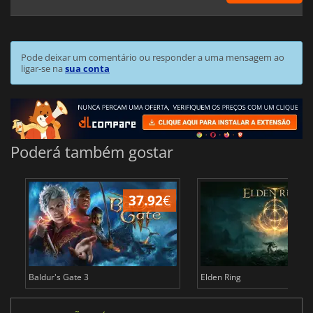
Pode deixar um comentário ou responder a uma mensagem ao
ligar-se na
sua conta
Poderá também gostar
37.92
€
4
Baldur's Gate 3
Elden Ring