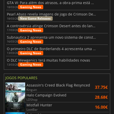
GTA VI: Para além dos atrasos, a obra-prima está quase a chegar
Gaming News
18/03/26
Pearl Abyss revela imagens de jogo de Crimson Desert para a PS5
New Game Releases
18/03/26
A controvérsia atinge Crimson Desert antes do lançamento
Gaming News
17/03/26
Subnautica 2 apresenta um novo sistema de construção de bases
Gaming News
16/03/26
O primeiro DLC de Borderlands 4 acrescenta uma nova personagem e muito mais
Gaming News
13/03/26
O DLC Mewgenics terá muitas habilidades novas
Gaming News
13/03/26
JOGOS POPULARES
Assassin's Creed Black Flag Resynced
37.75€
Kinguin
Halo Campaign Evolved
28.68€
LDShop
Mistfall Hunter
16.00€
LootBar