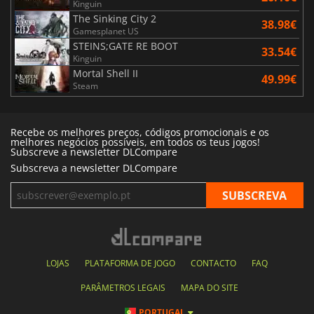
Kinguin
The Sinking City 2
38.98€
Gamesplanet US
STEINS;GATE RE BOOT
33.54€
Kinguin
Mortal Shell II
49.99€
Steam
Recebe os melhores preços, códigos promocionais e os
melhores negócios possíveis, em todos os teus jogos!
Subscreve a newsletter DLCompare
Subscreva a newsletter DLCompare
LOJAS
PLATAFORMA DE JOGO
CONTACTO
FAQ
PARÂMETROS LEGAIS
MAPA DO SITE
PORTUGAL