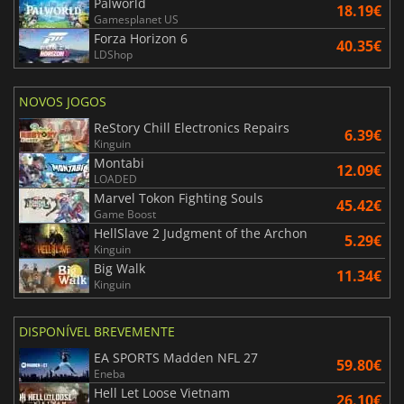
Palworld
18.19€
Gamesplanet US
Forza Horizon 6
40.35€
LDShop
NOVOS JOGOS
ReStory Chill Electronics Repairs
6.39€
Kinguin
Montabi
12.09€
LOADED
Marvel Tokon Fighting Souls
45.42€
Game Boost
HellSlave 2 Judgment of the Archon
5.29€
Kinguin
Big Walk
11.34€
Kinguin
DISPONÍVEL BREVEMENTE
EA SPORTS Madden NFL 27
59.80€
Eneba
Hell Let Loose Vietnam
26.10€