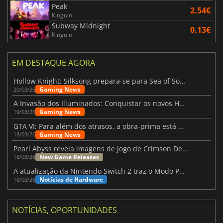
Peak
2.54€
Kinguin
Subway Midnight
0.13€
Kinguin
EM DESTAQUE AGORA
Hollow Knight: Silksong prepara-se para Sea of Sorrow com um patch
Gaming News
20/03/26
A Invasão dos Illuminados: Conquistar os novos Helldivers 2 Atualização!
Gaming News
19/03/26
GTA VI: Para além dos atrasos, a obra-prima está quase a chegar
Gaming News
18/03/26
Pearl Abyss revela imagens de jogo de Crimson Desert para a PS5
New Game Releases
18/03/26
A atualização da Nintendo Switch 2 traz o Modo Portátil aos jogos mais antigos da Switch
Notícias de Hardware
18/03/26
NOTÍCIAS, OPORTUNIDADES