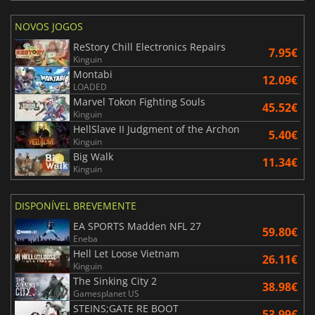
NOVOS JOGOS
ReStory Chill Electronics Repairs
7.95€
Kinguin
Montabi
12.09€
LOADED
Marvel Tokon Fighting Souls
45.52€
Kinguin
HellSlave II Judgment of the Archon
5.40€
Kinguin
Big Walk
11.34€
Kinguin
DISPONÍVEL BREVEMENTE
EA SPORTS Madden NFL 27
59.80€
Eneba
Hell Let Loose Vietnam
26.11€
Kinguin
The Sinking City 2
38.98€
Gamesplanet US
STEINS;GATE RE BOOT
53.99€