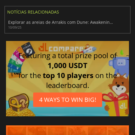
NOTÍCIAS RELACIONADAS
Explorar as areias de Arrakis com Dune: Awakening - Colheita Perdida
10/09/25
Featuring a total prize pool of
1,000 USDT
for the
top 10 players
on the
leaderboard.
4 WAYS TO WIN BIG!