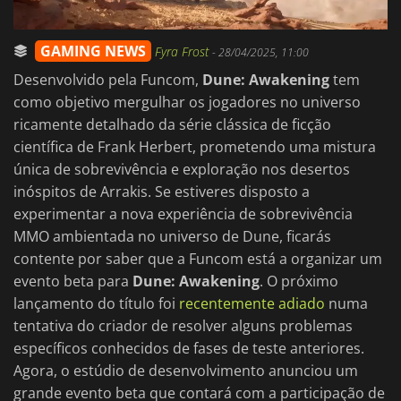
GAMING NEWS
Fyra Frost
-
28/04/2025, 11:00
Desenvolvido pela Funcom,
Dune: Awakening
tem
como objetivo mergulhar os jogadores no universo
ricamente detalhado da série clássica de ficção
científica de Frank Herbert, prometendo uma mistura
única de sobrevivência e exploração nos desertos
inóspitos de Arrakis. Se estiveres disposto a
experimentar a nova experiência de sobrevivência
MMO ambientada no universo de Dune, ficarás
contente por saber que a Funcom está a organizar um
evento beta para
Dune: Awakening
. O próximo
lançamento do título foi
recentemente adiado
numa
tentativa do criador de resolver alguns problemas
específicos conhecidos de fases de teste anteriores.
Agora, o estúdio de desenvolvimento anunciou um
grande evento beta que contará com a participação de