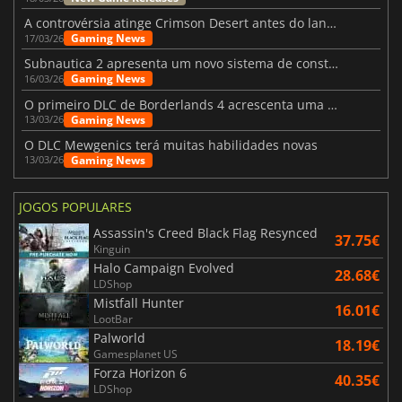
A controvérsia atinge Crimson Desert antes do lançamento
Gaming News
17/03/26
Subnautica 2 apresenta um novo sistema de construção de bases
Gaming News
16/03/26
O primeiro DLC de Borderlands 4 acrescenta uma nova personagem e muito mais
Gaming News
13/03/26
O DLC Mewgenics terá muitas habilidades novas
Gaming News
13/03/26
JOGOS POPULARES
Assassin's Creed Black Flag Resynced
37.75€
Kinguin
Halo Campaign Evolved
28.68€
LDShop
Mistfall Hunter
16.01€
LootBar
Palworld
18.19€
Gamesplanet US
Forza Horizon 6
40.35€
LDShop