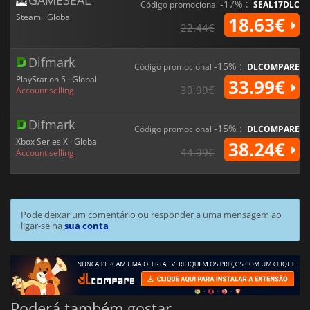
GAMESEAL
-17% :
Código promocional
SEAL17DLC
Steam · Global
18.63€
22.44€
Difmark
-15% :
Código promocional
DLCOMPARE
PlayStation 5 · Global
33.99€
39.99€
Account selling
Difmark
-15% :
Código promocional
DLCOMPARE
Xbox Series X · Global
38.24€
44.99€
Account selling
Pode deixar um comentário ou responder a uma mensagem ao
ligar-se na
sua conta
Poderá também gostar