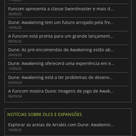
Funcom apresenta a classe Swordmaster e mais detalhes sobre Dune: Awakening
30/05/25
Dune: Awakening tem um futuro arrojado pela frente, mas não sem luta
19/05/25
A Funcom está pronta para um grande lançamento de Dune: Lançamento do Awakening
09/05/25
Dune: As pré-encomendas de Awakening estão abertas
24/03/25
Dune: Awakening oferecerá uma experiência em evolução
17/03/25
Dune: Awakening está a ter problemas de desenvolvimento
03/09/24
A Funcom mostra Dune: Imagens de jogo de Awakening
06/03/24
NOTÍCIAS SOBRE DLCS E EXPANSÕES
Explorar as areias de Arrakis com Dune: Awakening - Colheita Perdida
10/09/25