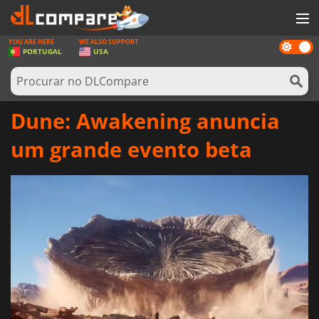
YOU ARE HERE
WE ALSO SUPPORT
Dark
JOGOS
PORTUGAL
USA
mode
GAME CARDS
SOFTWARE
Dune: Awakening anuncia
REWARDS
um grande evento beta
HARDWARE
NOTÍCIAS
ENTRAR OU REGISTAR