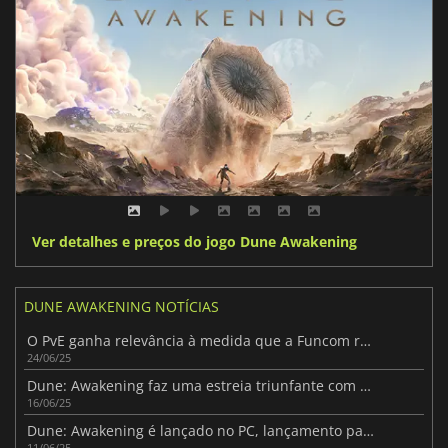
Ver detalhes e preços do jogo Dune Awakening
DUNE AWAKENING NOTÍCIAS
O PvE ganha relevância à medida que a Funcom reduz o PvP em Dune: Awakening
24/06/25
Dune: Awakening faz uma estreia triunfante com um grande número de jogadores
16/06/25
Dune: Awakening é lançado no PC, lançamento para consolas previsto para 2026
11/06/25