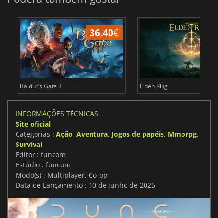
36.40
€
4
Baldur's Gate 3
Elden Ring
INFORMAÇÕES TÉCNICAS
Site oficial
Categorias :
Ação
,
Aventura
,
Jogos de papéis
,
Mmorpg
,
Survival
Editor : funcom
Estúdio : funcom
Modo(s) : Multiplayer, Co-op
Data de Lançamento : 10 de junho de 2025