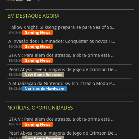
EM DESTAQUE AGORA
Hollow Knight: Silksong prepara-se para Sea of Sorrow com um patch
Gaming News
20/03/26
A Invasão dos Illuminados: Conquistar os novos Helldivers 2 Atualização!
Gaming News
19/03/26
GTA VI: Para além dos atrasos, a obra-prima está quase a chegar
Gaming News
18/03/26
Pearl Abyss revela imagens de jogo de Crimson Desert para a PS5
New Game Releases
18/03/26
A atualização da Nintendo Switch 2 traz o Modo Portátil aos jogos mais antigos da Switch
Notícias de Hardware
18/03/26
NOTÍCIAS, OPORTUNIDADES
GTA VI: Para além dos atrasos, a obra-prima está quase a chegar
Gaming News
18/03/26
Pearl Abyss revela imagens de jogo de Crimson Desert para a PS5
New Game Releases
18/03/26