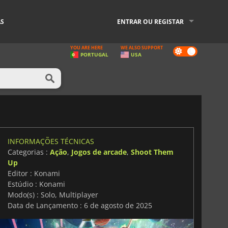
AS
ENTRAR OU REGISTAR
YOU ARE HERE
WE ALSO SUPPORT
Dark
PORTUGAL
USA
mode
INFORMAÇÕES TÉCNICAS
Categorias :
Ação
,
Jogos de arcade
,
Shoot Them
Up
Editor : Konami
Estúdio : Konami
Modo(s) : Solo, Multiplayer
Data de Lançamento : 6 de agosto de 2025