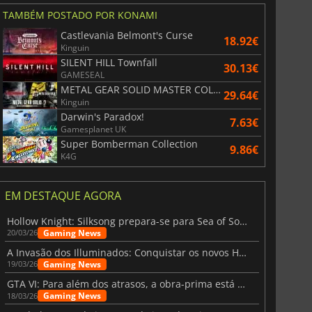
TAMBÉM POSTADO POR KONAMI
Castlevania Belmont's Curse
18.92€
Kinguin
SILENT HILL Townfall
30.13€
GAMESEAL
METAL GEAR SOLID MASTER COLLECTION Vol.2
29.64€
Kinguin
Darwin's Paradox!
7.63€
Gamesplanet UK
Super Bomberman Collection
9.86€
K4G
EM DESTAQUE AGORA
Hollow Knight: Silksong prepara-se para Sea of Sorrow com um patch
Gaming News
20/03/26
A Invasão dos Illuminados: Conquistar os novos Helldivers 2 Atualização!
Gaming News
19/03/26
GTA VI: Para além dos atrasos, a obra-prima está quase a chegar
Gaming News
18/03/26