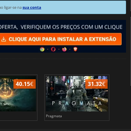
 ligar-se na
sua conta
40.15
€
31.32
€
Pragmata
Total 