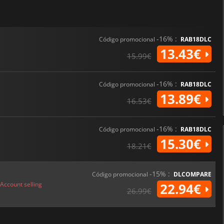
-16% :
Código promocional
RAB18DLC
13.43€
15.99€
-16% :
Código promocional
RAB18DLC
13.89€
16.53€
-16% :
Código promocional
RAB18DLC
15.30€
18.21€
-15% :
Código promocional
DLCOMPARE
Account selling
22.94€
26.99€