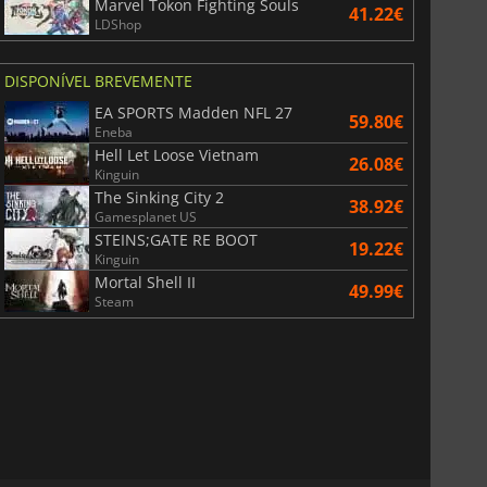
Marvel Tokon Fighting Souls
41.22€
LDShop
DISPONÍVEL BREVEMENTE
EA SPORTS Madden NFL 27
59.80€
Eneba
Hell Let Loose Vietnam
26.08€
Kinguin
The Sinking City 2
38.92€
Gamesplanet US
STEINS;GATE RE BOOT
19.22€
Kinguin
Mortal Shell II
49.99€
Steam
6.75
€
15.51
€
War WARHAMMER 3
Lies Of P