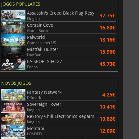
JOGOS POPULARES
Assassin's Creed Black Flag Resynced
37.75€
Kinguin
Corsair Cove
16.80€
Game Boost
Palworld
18.16€
Gamesplanet US
Mistfall Hunter
15.96€
LootBar
EA SPORTS FC 27
45.73€
Eneba
NOVOS JOGOS
Fantasy Network
4.25€
Difmark
Sovereign Tower
10.41€
Kinguin
ReStory Chill Electronics Repairs
10.82€
Kinguin
Montabi
12.09€
LOADED