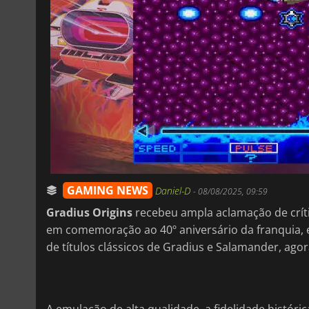
GAMING NEWS
Daniel-D
-
08/08/2025, 09:59
Gradius Origins
recebeu ampla aclamação de críti
em comemoração ao 40º aniversário da franquia,
de títulos clássicos de Gradius e Salamander, a
A emulação de alta qualidade, a fidelidade históric