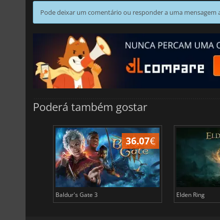
Pode deixar um comentário ou responder a uma mensagem ao
Poderá também gostar
45.03
€
36.07
€
Baldur's Gate 3
Elden Ring