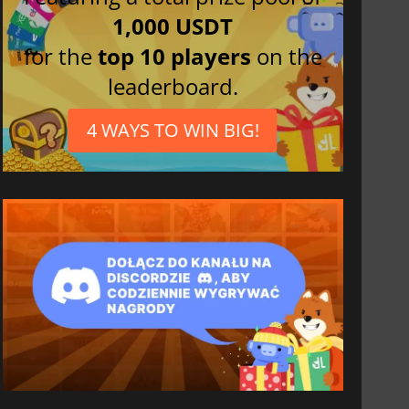
1,000 USDT
for the
top 10 players
on the
leaderboard.
4 WAYS TO WIN BIG!