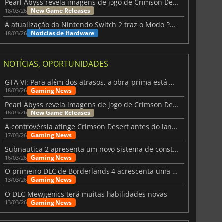
Pearl Abyss revela imagens de jogo de Crimson Desert para a PS5
New Game Releases
18/03/26
A atualização da Nintendo Switch 2 traz o Modo Portátil aos jogos mais antigos da Switch
Notícias de Hardware
18/03/26
NOTÍCIAS, OPORTUNIDADES
GTA VI: Para além dos atrasos, a obra-prima está quase a chegar
Gaming News
18/03/26
Pearl Abyss revela imagens de jogo de Crimson Desert para a PS5
New Game Releases
18/03/26
A controvérsia atinge Crimson Desert antes do lançamento
Gaming News
17/03/26
Subnautica 2 apresenta um novo sistema de construção de bases
Gaming News
16/03/26
O primeiro DLC de Borderlands 4 acrescenta uma nova personagem e muito mais
Gaming News
13/03/26
O DLC Mewgenics terá muitas habilidades novas
Gaming News
13/03/26