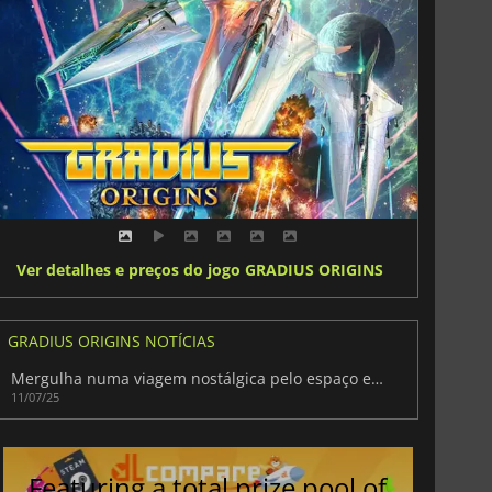
Ver detalhes e preços do jogo GRADIUS ORIGINS
GRADIUS ORIGINS NOTÍCIAS
Mergulha numa viagem nostálgica pelo espaço em Gradius Origins
11/07/25
Featuring a total prize pool of