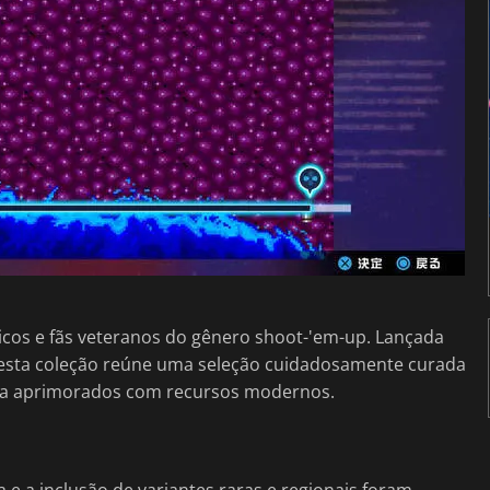
cos e fãs veteranos do gênero shoot-'em-up. Lançada
 esta coleção reúne uma seleção cuidadosamente curada
gora aprimorados com recursos modernos.
a e a inclusão de variantes raras e regionais foram