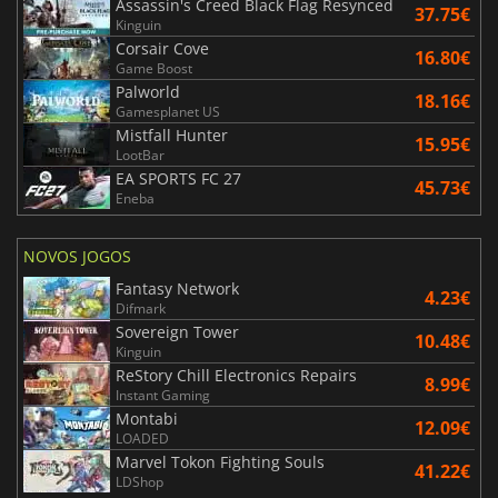
Assassin's Creed Black Flag Resynced
37.75€
Kinguin
Corsair Cove
16.80€
Game Boost
Palworld
18.16€
Gamesplanet US
Mistfall Hunter
15.95€
LootBar
EA SPORTS FC 27
45.73€
Eneba
NOVOS JOGOS
Fantasy Network
4.23€
Difmark
Sovereign Tower
10.48€
Kinguin
ReStory Chill Electronics Repairs
8.99€
Instant Gaming
Montabi
12.09€
LOADED
Marvel Tokon Fighting Souls
41.22€
LDShop