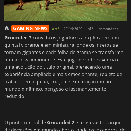
GAMING NEWS
AlexP
-
25/06/2025, 11:42
- 1 comentários
Grounded 2
convida os jogadores a explorarem um
quintal vibrante e em miniatura, onde os insetos se
tornam gigantes e cada folha de grama se transforma
numa selva imponente. Este jogo de sobrevivência é
uma evolução do título original, oferecendo uma
experiência ampliada e mais emocionante, repleta de
trabalho em equipa, criação e exploração em um
mundo dinâmico, perigoso e fascinantemente
reduzido.
O ponto central de
Grounded 2
é o seu vasto parque
de diversões em mundo aberto, onde os jogadores, do