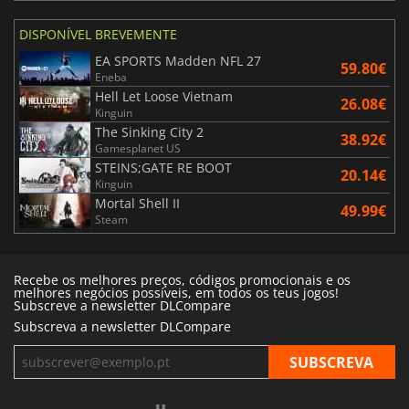
DISPONÍVEL BREVEMENTE
EA SPORTS Madden NFL 27
59.80€
Eneba
Hell Let Loose Vietnam
26.08€
Kinguin
The Sinking City 2
38.92€
Gamesplanet US
STEINS;GATE RE BOOT
20.14€
Kinguin
Mortal Shell II
49.99€
Steam
Recebe os melhores preços, códigos promocionais e os
melhores negócios possíveis, em todos os teus jogos!
Subscreve a newsletter DLCompare
Subscreva a newsletter DLCompare