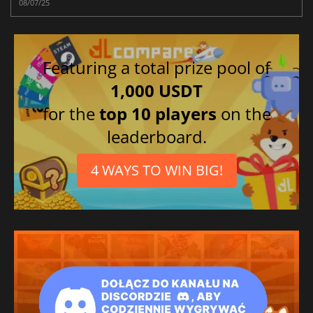
08/07/25
Featuring a total prize pool of
1,000 USDT
for the
top 10 players
on the
leaderboard.
4 WAYS TO WIN BIG!