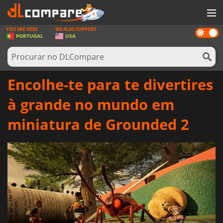
YOU ARE HERE
WE ALSO SUPPORT
Dark
JOGOS
PORTUGAL
USA
mode
GAME CARDS
SOFTWARE
Encolhe-te para te divertires
REWARDS
à grande no mundo em
HARDWARE
miniatura de Grounded 2
NOTÍCIAS
ENTRAR OU REGISTAR