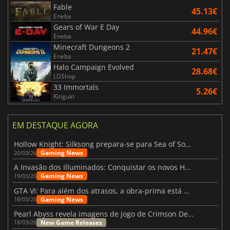
Fable
45.13€
Eneba
Gears of War E Day
44.96€
Eneba
Minecraft Dungeons 2
21.47€
Eneba
Halo Campaign Evolved
28.68€
LDShop
33 Immortals
5.26€
Kinguin
EM DESTAQUE AGORA
Hollow Knight: Silksong prepara-se para Sea of Sorrow com um patch
Gaming News
20/03/26
A Invasão dos Illuminados: Conquistar os novos Helldivers 2 Atualização!
Gaming News
19/03/26
GTA VI: Para além dos atrasos, a obra-prima está quase a chegar
Gaming News
18/03/26
Pearl Abyss revela imagens de jogo de Crimson Desert para a PS5
New Game Releases
18/03/26