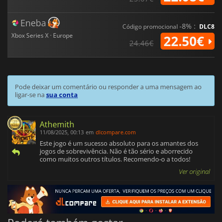
Eneba
-8% :
Código promocional
DLC8
Xbox Series X · Europe
22.50€
24.46€
Pode deixar um comentário ou responder a uma mensagem ao
ligar-se na
sua conta
Athemith
11/08/2025, 00:13
em
dlcompare.com
Este jogo é um sucesso absoluto para os amantes dos
jogos de sobrevivência. Não é tão sério e aborrecido
como muitos outros títulos. Recomendo-o a todos!
Ver original