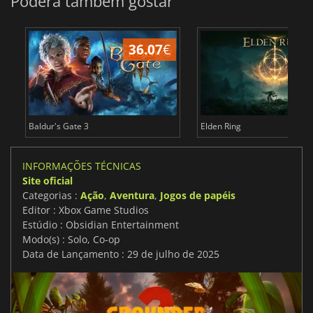
Poderá também gostar
36.07
€
4
Baldur's Gate 3
Elden Ring
INFORMAÇÕES TÉCNICAS
Site oficial
Categorias :
Ação
,
Aventura
,
Jogos de papéis
Editor : Xbox Game Studios
Estúdio : Obsidian Entertainment
Modo(s) : Solo, Co-op
Data de Lançamento : 29 de julho de 2025