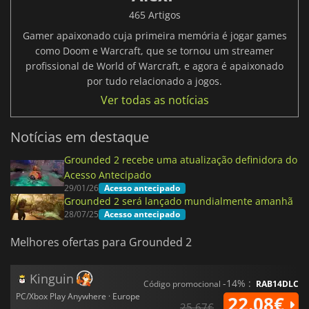
465 Artigos
Gamer apaixonado cuja primeira memória é jogar games
como Doom e Warcraft, que se tornou um streamer
profissional de World of Warcraft, e agora é apaixonado
por tudo relacionado a jogos.
Ver todas as notícias
Notícias em destaque
Grounded 2 recebe uma atualização definidora do
Acesso Antecipado
29/01/26
Acesso antecipado
Grounded 2 será lançado mundialmente amanhã
28/07/25
Acesso antecipado
Melhores ofertas para Grounded 2
Kinguin
-14% :
Código promocional
RAB14DLC
PC/Xbox Play Anywhere · Europe
22.08€
25.67€