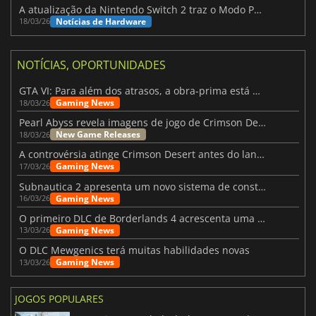
A atualização da Nintendo Switch 2 traz o Modo Portátil aos jogos mais antigos da Switch
Notícias de Hardware
18/03/26
NOTÍCIAS, OPORTUNIDADES
GTA VI: Para além dos atrasos, a obra-prima está quase a chegar
Gaming News
18/03/26
Pearl Abyss revela imagens de jogo de Crimson Desert para a PS5
New Game Releases
18/03/26
A controvérsia atinge Crimson Desert antes do lançamento
Gaming News
17/03/26
Subnautica 2 apresenta um novo sistema de construção de bases
Gaming News
16/03/26
O primeiro DLC de Borderlands 4 acrescenta uma nova personagem e muito mais
Gaming News
13/03/26
O DLC Mewgenics terá muitas habilidades novas
Gaming News
13/03/26
JOGOS POPULARES