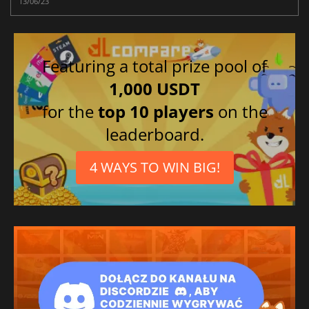
13/06/23
Featuring a total prize pool of
1,000 USDT
for the
top 10 players
on the
leaderboard.
4 WAYS TO WIN BIG!