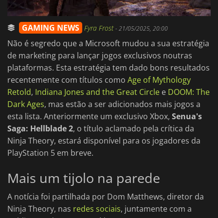
GAMING NEWS
Fyra Frost
-
21/05/2025, 20:00
Não é segredo que a Microsoft mudou a sua estratégia
de marketing para lançar jogos exclusivos noutras
plataformas. Esta estratégia tem dado bons resultados
recentemente com títulos como
Age of Mythology
Retold
,
Indiana Jones and the Great Circle
e
DOOM: The
Dark Ages
, mas estão a ser adicionados mais jogos a
esta lista. Anteriormente um exclusivo Xbox,
Senua's
Saga: Hellblade 2
, o título aclamado pela crítica da
Ninja Theory, estará disponível para os jogadores da
PlayStation 5 em breve.
Mais um tijolo na parede
A notícia foi partilhada por Dom Matthews, diretor da
Ninja Theory, nas
redes sociais
, juntamente com a