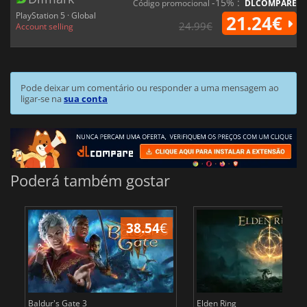
-15% :
Código promocional
DLCOMPARE
PlayStation 5 · Global
21.24€
24.99€
Account selling
Pode deixar um comentário ou responder a uma mensagem ao
ligar-se na
sua conta
Poderá também gostar
38.54
€
4
Baldur's Gate 3
Elden Ring