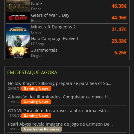
Fable
46.05€
Eneba
Gears of War E Day
44.96€
Eneba
Minecraft Dungeons 2
21.47€
Eneba
Halo Campaign Evolved
28.68€
LDShop
33 Immortals
5.26€
Kinguin
EM DESTAQUE AGORA
Hollow Knight: Silksong prepara-se para Sea of Sorrow com um patch
Gaming News
20/03/26
A Invasão dos Illuminados: Conquistar os novos Helldivers 2 Atualização!
Gaming News
19/03/26
GTA VI: Para além dos atrasos, a obra-prima está quase a chegar
Gaming News
18/03/26
Pearl Abyss revela imagens de jogo de Crimson Desert para a PS5
New Game Releases
18/03/26