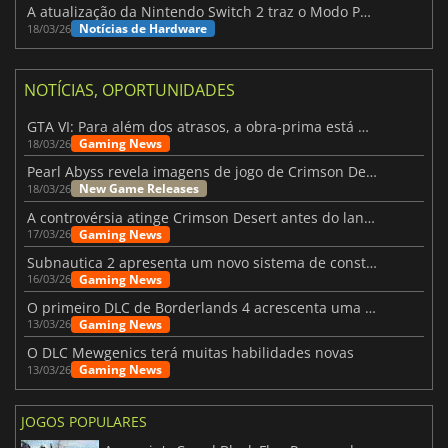
A atualização da Nintendo Switch 2 traz o Modo Portátil aos jogos mais antigos da Switch
Notícias de Hardware
18/03/26
NOTÍCIAS, OPORTUNIDADES
GTA VI: Para além dos atrasos, a obra-prima está quase a chegar
Gaming News
18/03/26
Pearl Abyss revela imagens de jogo de Crimson Desert para a PS5
New Game Releases
18/03/26
A controvérsia atinge Crimson Desert antes do lançamento
Gaming News
17/03/26
Subnautica 2 apresenta um novo sistema de construção de bases
Gaming News
16/03/26
O primeiro DLC de Borderlands 4 acrescenta uma nova personagem e muito mais
Gaming News
13/03/26
O DLC Mewgenics terá muitas habilidades novas
Gaming News
13/03/26
JOGOS POPULARES