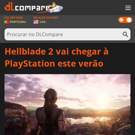
YOU ARE HERE
WE ALSO SUPPORT
Dark
JOGOS
PORTUGAL
USA
mode
GAME CARDS
SOFTWARE
Hellblade 2 vai chegar à
REWARDS
PlayStation este verão
HARDWARE
NOTÍCIAS
ENTRAR OU REGISTAR