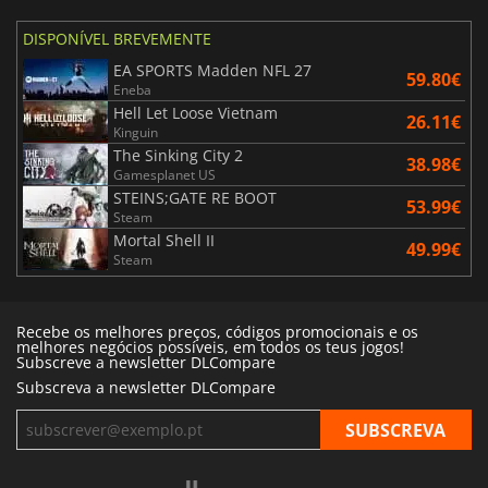
DISPONÍVEL BREVEMENTE
EA SPORTS Madden NFL 27
59.80€
Eneba
Hell Let Loose Vietnam
26.11€
Kinguin
The Sinking City 2
38.98€
Gamesplanet US
STEINS;GATE RE BOOT
53.99€
Steam
Mortal Shell II
49.99€
Steam
Recebe os melhores preços, códigos promocionais e os
melhores negócios possíveis, em todos os teus jogos!
Subscreve a newsletter DLCompare
Subscreva a newsletter DLCompare