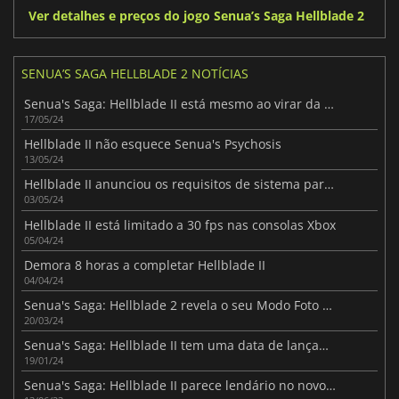
Ver detalhes e preços do jogo Senua’s Saga Hellblade 2
SENUA’S SAGA HELLBLADE 2 NOTÍCIAS
Senua's Saga: Hellblade II está mesmo ao virar da esquina
17/05/24
Hellblade II não esquece Senua's Psychosis
13/05/24
Hellblade II anunciou os requisitos de sistema para PC.
03/05/24
Hellblade II está limitado a 30 fps nas consolas Xbox
05/04/24
Demora 8 horas a completar Hellblade II
04/04/24
Senua's Saga: Hellblade 2 revela o seu Modo Foto dedicado
20/03/24
Senua's Saga: Hellblade II tem uma data de lançamento oficial
19/01/24
Senua's Saga: Hellblade II parece lendário no novo trailer de jogo