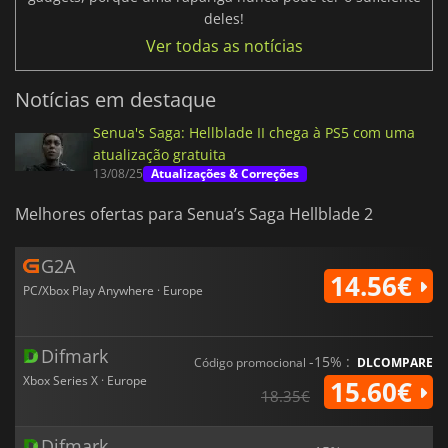
deles!
Ver todas as notícias
Notícias em destaque
Senua's Saga: Hellblade II chega à PS5 com uma
atualização gratuita
13/08/25
Atualizações & Correções
Melhores ofertas para Senua’s Saga Hellblade 2
G2A
14.56€
PC/Xbox Play Anywhere · Europe
Difmark
-15% :
Código promocional
DLCOMPARE
Xbox Series X · Europe
15.60€
18.35€
Difmark