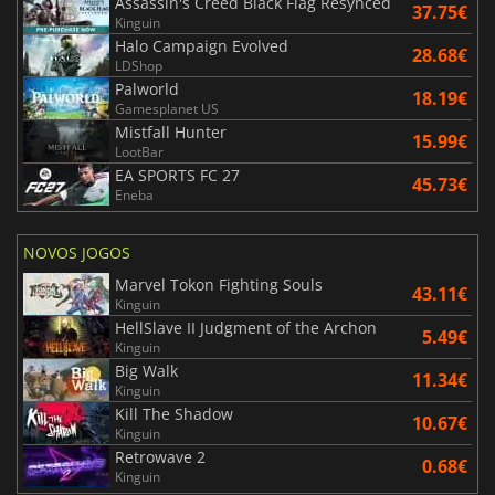
Assassin's Creed Black Flag Resynced
37.75€
Kinguin
Halo Campaign Evolved
28.68€
LDShop
Palworld
18.19€
Gamesplanet US
Mistfall Hunter
15.99€
LootBar
EA SPORTS FC 27
45.73€
Eneba
NOVOS JOGOS
Marvel Tokon Fighting Souls
43.11€
Kinguin
HellSlave II Judgment of the Archon
5.49€
Kinguin
Big Walk
11.34€
Kinguin
Kill The Shadow
10.67€
Kinguin
Retrowave 2
0.68€
Kinguin