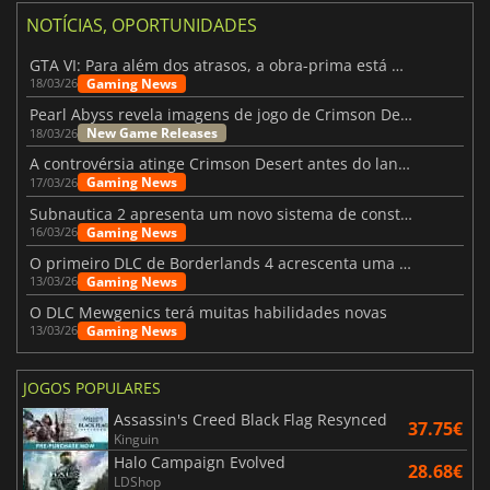
NOTÍCIAS, OPORTUNIDADES
GTA VI: Para além dos atrasos, a obra-prima está quase a chegar
Gaming News
18/03/26
Pearl Abyss revela imagens de jogo de Crimson Desert para a PS5
New Game Releases
18/03/26
A controvérsia atinge Crimson Desert antes do lançamento
Gaming News
17/03/26
Subnautica 2 apresenta um novo sistema de construção de bases
Gaming News
16/03/26
O primeiro DLC de Borderlands 4 acrescenta uma nova personagem e muito mais
Gaming News
13/03/26
O DLC Mewgenics terá muitas habilidades novas
Gaming News
13/03/26
JOGOS POPULARES
Assassin's Creed Black Flag Resynced
37.75€
Kinguin
Halo Campaign Evolved
28.68€
LDShop