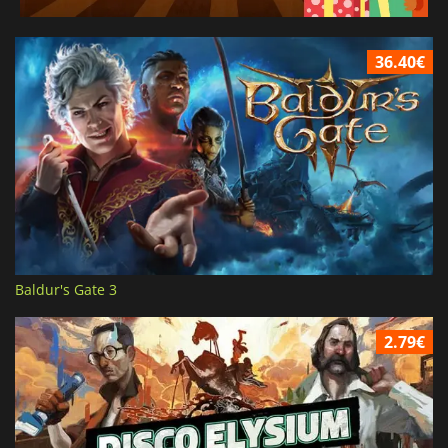
36.40€
Baldur's Gate 3
2.79€