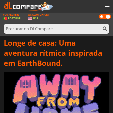
YOU ARE HERE
WE ALSO SUPPORT
Dark
JOGOS
PORTUGAL
USA
mode
GAME CARDS
SOFTWARE
Longe de casa: Uma
REWARDS
aventura rítmica inspirada
HARDWARE
em EarthBound.
NOTÍCIAS
ENTRAR OU REGISTAR