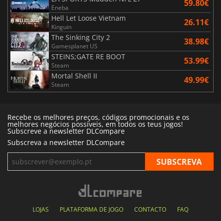
59.80€
Eneba
Hell Let Loose Vietnam
26.11€
Kinguin
The Sinking City 2
38.98€
Gamesplanet US
STEINS;GATE RE BOOT
53.99€
Steam
Mortal Shell II
49.99€
Steam
Recebe os melhores preços, códigos promocionais e os
melhores negócios possíveis, em todos os teus jogos!
Subscreve a newsletter DLCompare
Subscreva a newsletter DLCompare
LOJAS
PLATAFORMA DE JOGO
CONTACTO
FAQ