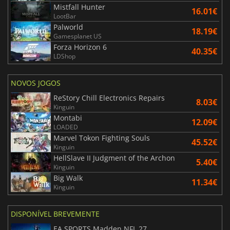
Mistfall Hunter
16.01€
LootBar
Palworld
18.19€
Gamesplanet US
Forza Horizon 6
40.35€
LDShop
NOVOS JOGOS
ReStory Chill Electronics Repairs
8.03€
Kinguin
Montabi
12.09€
LOADED
Marvel Tokon Fighting Souls
45.52€
Kinguin
HellSlave II Judgment of the Archon
5.40€
Kinguin
Big Walk
11.34€
Kinguin
DISPONÍVEL BREVEMENTE
EA SPORTS Madden NFL 27