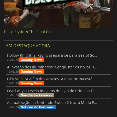
Disco Elysium The Final Cut
EM DESTAQUE AGORA
Hollow Knight: Silksong prepara-se para Sea of Sorrow com um patch
Gaming News
20/03/26
A Invasão dos Illuminados: Conquistar os novos Helldivers 2 Atualização!
Gaming News
19/03/26
GTA VI: Para além dos atrasos, a obra-prima está quase a chegar
Gaming News
18/03/26
Pearl Abyss revela imagens de jogo de Crimson Desert para a PS5
New Game Releases
18/03/26
A atualização da Nintendo Switch 2 traz o Modo Portátil aos jogos mais antigos da Switch
Notícias de Hardware
18/03/26