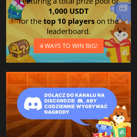
Featuring a total prize pool of
1,000 USDT
for the
top 10 players
on the
leaderboard.
4 WAYS TO WIN BIG!