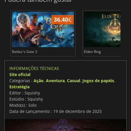
36.40
€
4
Baldur's Gate 3
Elden Ring
INFORMAÇÕES TÉCNICAS
Site oficial
Categorias :
Ação
,
Aventura
,
Casual
,
Jogos de papéis
,
Estratégia
Editor : Squishy
Estúdio : Squishy
Modo(s) : Solo
Data de Lançamento : 19 de dezembro de 2025