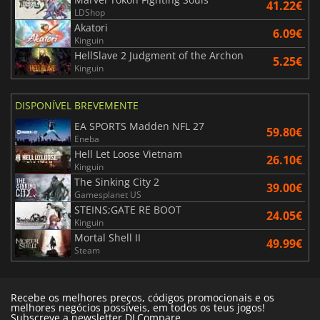
41.22€
LDShop
Akatori
6.09€
Kinguin
HellSlave 2 Judgment of the Archon
5.25€
Kinguin
DISPONÍVEL BREVEMENTE
EA SPORTS Madden NFL 27
59.80€
Eneba
Hell Let Loose Vietnam
26.10€
Kinguin
The Sinking City 2
39.00€
Gamesplanet US
STEINS;GATE RE BOOT
24.05€
Kinguin
Mortal Shell II
49.99€
Steam
Recebe os melhores preços, códigos promocionais e os
melhores negócios possíveis, em todos os teus jogos!
Subscreve a newsletter DLCompare