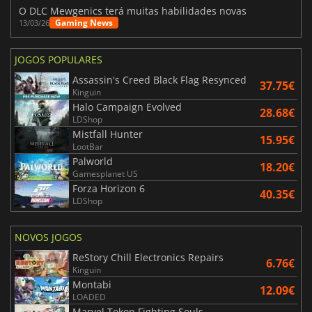
O DLC Mewgenics terá muitas habilidades novas
Gaming News
13/03/26
JOGOS POPULARES
Assassin's Creed Black Flag Resynced
37.75€
Kinguin
Halo Campaign Evolved
28.68€
LDShop
Mistfall Hunter
15.95€
LootBar
Palworld
18.20€
Gamesplanet US
Forza Horizon 6
40.35€
LDShop
NOVOS JOGOS
ReStory Chill Electronics Repairs
6.76€
Kinguin
Montabi
12.09€
LOADED
Marvel Tokon Fighting Souls