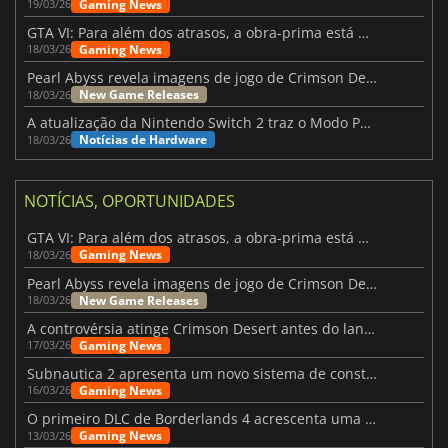
Gaming News
19/03/26
GTA VI: Para além dos atrasos, a obra-prima está quase a chegar
Gaming News
18/03/26
Pearl Abyss revela imagens de jogo de Crimson Desert para a PS5
New Game Releases
18/03/26
A atualização da Nintendo Switch 2 traz o Modo Portátil aos jogos mais antigos da Switch
Notícias de Hardware
18/03/26
NOTÍCIAS, OPORTUNIDADES
GTA VI: Para além dos atrasos, a obra-prima está quase a chegar
Gaming News
18/03/26
Pearl Abyss revela imagens de jogo de Crimson Desert para a PS5
New Game Releases
18/03/26
A controvérsia atinge Crimson Desert antes do lançamento
Gaming News
17/03/26
Subnautica 2 apresenta um novo sistema de construção de bases
Gaming News
16/03/26
O primeiro DLC de Borderlands 4 acrescenta uma nova personagem e muito mais
Gaming News
13/03/26