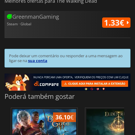
Melhores ofertas para The Walking Dead
GreenmanGaming
1.33€
Steam · Global
Pode deixar um comentário ou responder a uma mensagem ao
ligar-se na
sua conta
Poderá também gostar
36.10
€
4