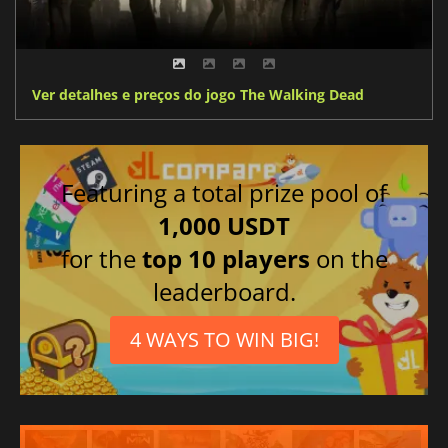
Ver detalhes e preços do jogo The Walking Dead
Featuring a total prize pool of
1,000 USDT
for the
top 10 players
on the
leaderboard.
4 WAYS TO WIN BIG!