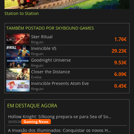
Station to Station
TAMBÉM POSTADO POR SKYBOUND GAMES
Sker Ritual
1.76€
Kinguin
Invincible VS
29.23€
Kinguin
Goodnight Universe
9.53€
Kinguin
Closer the Distance
6.09€
Eneba
Invincible Presents Atom Eve
0.45€
Kinguin
EM DESTAQUE AGORA
Hollow Knight: Silksong prepara-se para Sea of Sorrow com um patch
Gaming News
20/03/26
A Invasão dos Illuminados: Conquistar os novos Helldivers 2 Atualização!