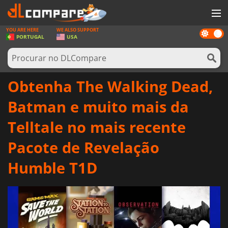
YOU ARE HERE
WE ALSO SUPPORT
Dark
JOGOS
PORTUGAL
USA
mode
GAME CARDS
SOFTWARE
Obtenha The Walking Dead,
REWARDS
Batman e muito mais da
HARDWARE
Telltale no mais recente
NOTÍCIAS
Pacote de Revelação
ENTRAR OU REGISTAR
Humble T1D