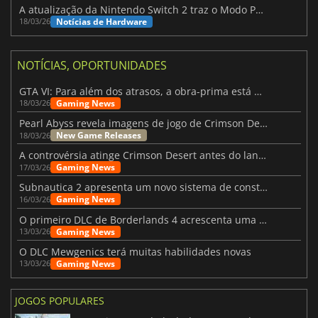
A atualização da Nintendo Switch 2 traz o Modo Portátil aos jogos mais antigos da Switch
Notícias de Hardware
18/03/26
NOTÍCIAS, OPORTUNIDADES
GTA VI: Para além dos atrasos, a obra-prima está quase a chegar
Gaming News
18/03/26
Pearl Abyss revela imagens de jogo de Crimson Desert para a PS5
New Game Releases
18/03/26
A controvérsia atinge Crimson Desert antes do lançamento
Gaming News
17/03/26
Subnautica 2 apresenta um novo sistema de construção de bases
Gaming News
16/03/26
O primeiro DLC de Borderlands 4 acrescenta uma nova personagem e muito mais
Gaming News
13/03/26
O DLC Mewgenics terá muitas habilidades novas
Gaming News
13/03/26
JOGOS POPULARES