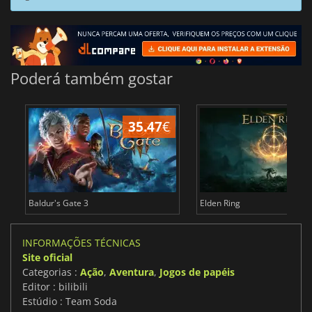
Poderá também gostar
35.47
€
4
Baldur's Gate 3
Elden Ring
INFORMAÇÕES TÉCNICAS
Site oficial
Categorias :
Ação
,
Aventura
,
Jogos de papéis
Editor : bilibili
Estúdio : Team Soda