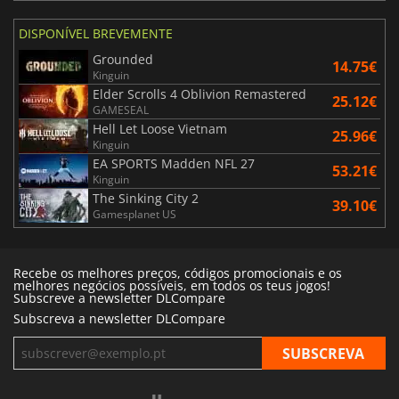
DISPONÍVEL BREVEMENTE
Grounded
14.75€
Kinguin
Elder Scrolls 4 Oblivion Remastered
25.12€
GAMESEAL
Hell Let Loose Vietnam
25.96€
Kinguin
EA SPORTS Madden NFL 27
53.21€
Kinguin
The Sinking City 2
39.10€
Gamesplanet US
Recebe os melhores preços, códigos promocionais e os
melhores negócios possíveis, em todos os teus jogos!
Subscreve a newsletter DLCompare
Subscreva a newsletter DLCompare