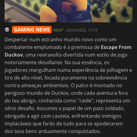
GAMING NEWS
AlexP
-
20/10/2025, 17:14
Despertar num estranho mundo novo como um
combatente emplumado é a premissa de
Escape From
Duckov
, uma reviravolta divertida num estilo de jogo
notoriamente desafiante. Na sua essência, os
jogadores mergulham numa experiência de pilhagem e
tiro de alto nível, focada puramente na sobrevivência
contra ameaças ambientais. O palco é montado no
perigoso mundo de Duckov, onde cada aventura fora
do teu abrigo, conhecida como "raide", representa um
sério desafio. Assumes o papel de um pato soldado,
obrigado a agir com cautela, enfrentando inimigos
implacáveis que farão de tudo para se apoderarem
dos teus bens arduamente conquistados.