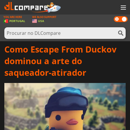
YOU ARE HERE
WE ALSO SUPPORT
Dark
JOGOS
PORTUGAL
USA
mode
GAME CARDS
SOFTWARE
Como Escape From Duckov
REWARDS
dominou a arte do
HARDWARE
saqueador-atirador
NOTÍCIAS
ENTRAR OU REGISTAR