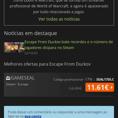
como Doom e Warcraft, que se tornou um streamer
profissional de World of Warcraft, e agora é apaixonado
por tudo relacionado a jogos.
Ver todas as notícias
Notícias em destaque
Escape From Duckov bate recordes e o número de
jogadores dispara no Steam
22/10/25
Melhores ofertas para Escape From Duckov
GAMESEAL
-17% :
Código promocional
SEAL17DLC
Steam · Europe
11.61€
13.99€
Pode deixar um comentário ou responder a uma mensagem ao
ligar-se na
sua conta