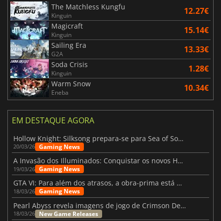
The Matchless Kungfu
12.27€
Kinguin
Magicraft
15.14€
Kinguin
Sailing Era
13.33€
G2A
Soda Crisis
1.28€
Kinguin
Warm Snow
10.34€
Eneba
EM DESTAQUE AGORA
Hollow Knight: Silksong prepara-se para Sea of Sorrow com um patch
Gaming News
20/03/26
A Invasão dos Illuminados: Conquistar os novos Helldivers 2 Atualização!
Gaming News
19/03/26
GTA VI: Para além dos atrasos, a obra-prima está quase a chegar
Gaming News
18/03/26
Pearl Abyss revela imagens de jogo de Crimson Desert para a PS5
New Game Releases
18/03/26