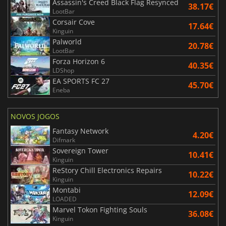
Assassin's Creed Black Flag Resynced
38.17€
LootBar
Corsair Cove
17.64€
Kinguin
Palworld
20.78€
LootBar
Forza Horizon 6
40.35€
LDShop
EA SPORTS FC 27
45.70€
Eneba
NOVOS JOGOS
Fantasy Network
4.20€
Difmark
Sovereign Tower
10.41€
Kinguin
ReStory Chill Electronics Repairs
10.22€
Kinguin
Montabi
12.09€
LOADED
Marvel Tokon Fighting Souls
36.08€
Kinguin