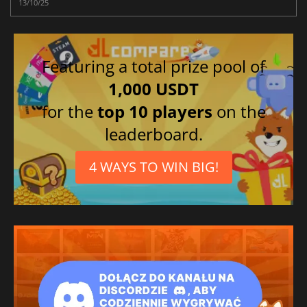
13/10/25
Featuring a total prize pool of
1,000 USDT
for the
top 10 players
on the
leaderboard.
4 WAYS TO WIN BIG!